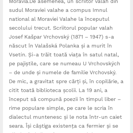
Moravia.De asemenea, un scriitor valah din
sudul Moraviei valahe a compus Imnul
national al Moraviei Valahe la începutul
secolului trecut. Scriitorul popular valah
Josef Kašpar Vrchovský (1871 – 1947) s-a
născut în Valašská Polanka și a murit în
Vsetín. Și-a trăit toată viața în satul natal,
pe pajiștile, care se numeau U Vrchovských
– de unde și numele de familie Vrchovský.
De mic, a gravitat spre cărți și, în copilărie, a
citit toată biblioteca școlii. La 19 ani, a
început să compună poezii în timpul liber –
rime populare simple, pe care le scria în
dialectul muntenesc și le nota într-un caiet
seara. Își câștiga existența ca fermier și se