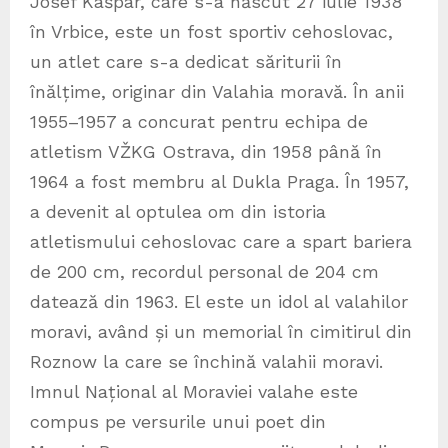
Josef Kašpar, care s-a născut 27 iulie 1938
în Vrbice, este un fost sportiv cehoslovac,
un atlet care s-a dedicat săriturii în
înălțime, originar din Valahia moravă. În anii
1955–1957 a concurat pentru echipa de
atletism VŽKG Ostrava, din 1958 până în
1964 a fost membru al Dukla Praga. În 1957,
a devenit al optulea om din istoria
atletismului cehoslovac care a spart bariera
de 200 cm, recordul personal de 204 cm
datează din 1963. El este un idol al valahilor
moravi, având și un memorial în cimitirul din
Roznow la care se închină valahii moravi.
Imnul Național al Moraviei valahe este
compus pe versurile unui poet din