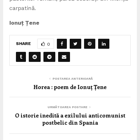
carpatină.
Ionuț Țene
SHARE
0
POSTAREA ANTERIOARĂ
Horea : poem de Ionuț Țene
URMĂTOAREA POSTARE
O istorie inedită a exilului anticomunist
postbelic din Spania