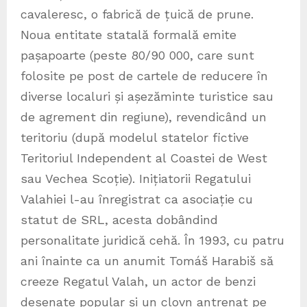
cavaleresc, o fabrică de țuică de prune.
Noua entitate statală formală emite
pașapoarte (peste 80/90 000, care sunt
folosite pe post de cartele de reducere în
diverse localuri și așezăminte turistice sau
de agrement din regiune), revendicând un
teritoriu (după modelul statelor fictive
Teritoriul Independent al Coastei de West
sau Vechea Scoție). Inițiatorii Regatului
Valahiei l-au înregistrat ca asociație cu
statut de SRL, acesta dobândind
personalitate juridică cehă. În 1993, cu patru
ani înainte ca un anumit Tomáš Harabiš să
creeze Regatul Valah, un actor de benzi
desenate popular și un clovn antrenat pe