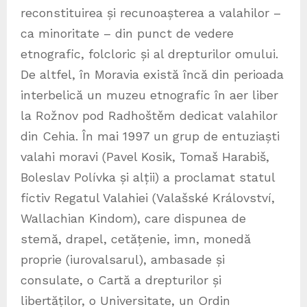
reconstituirea și recunoașterea a valahilor –
ca minoritate – din punct de vedere
etnografic, folcloric și al drepturilor omului.
De altfel, în Moravia există încă din perioada
interbelică un muzeu etnografic în aer liber
la Rožnov pod Radhoštěm dedicat valahilor
din Cehia. În mai 1997 un grup de entuziaști
valahi moravi (Pavel Kosik, Tomaš Harabiš,
Boleslav Polívka și alții) a proclamat statul
fictiv Regatul Valahiei (Valašské Království,
Wallachian Kindom), care dispunea de
stemă, drapel, cetățenie, imn, monedă
proprie (iurovalsarul), ambasade și
consulate, o Cartă a drepturilor și
libertăților, o Universitate, un Ordin