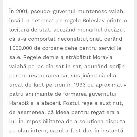
În 2001, pseudo-guvernul muntenesc valah,
însă l-a detronat pe regele Boleslav printr-o
lovitură de stat, acuzând monarhul decăzut
că s-a comportat neconstituțional, cerând
1.000.000 de coroane cehe pentru serviciile
sale. Regele demis a străbătut Moravia
valahă pe jos din sat în sat, adunând sprijin
pentru restaurarea sa, susținând că el a
urcat de fapt pe tron în 1993 cu aproximativ
patru ani înainte de formarea guvernului
Harabiš și a afacerii. Fostul rege a susținut,
de asemenea, că ideea pentru regat era a
lui. În imposibilitatea de a soluționa disputa
pe plan intern, cazul a fost dus în instanță