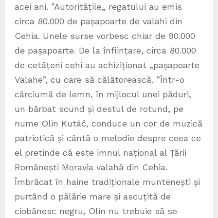
acei ani. ”Autoritățile„ regatului au emis
circa 80.000 de pașapoarte de valahi din
Cehia. Unele surse vorbesc chiar de 90.000
de pașapoarte. De la înființare, circa 80.000
de cetățeni cehi au achiziționat „pașapoarte
Valahe”, cu care să călătorească. ”Într-o
cârciumă de lemn, în mijlocul unei păduri,
un bărbat scund și destul de rotund, pe
nume Olin Kutáč, conduce un cor de muzică
patriotică și cântă o melodie despre ceea ce
el pretinde că este imnul național al Țării
Românești Moravia valahă din Cehia.
Îmbrăcat în haine tradiționale muntenești și
purtând o pălărie mare și ascuțită de
ciobănesc negru, Olin nu trebuie să se