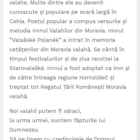
valahe. Multe dintre ele au devenit
cunoscute și populare pe scară largă în
Cehia. Poetul popular a compus versurile și
melodia Imnul Valahilor din Moravia. Imnul
”Valašské Polanék” a intrat în memoria
cetățenilor din Moravia valahă. Se cântă în
timpul festivalurilor și de ziua recoltei la
Starovalašké. Imnul a fost adoptat ca imn și
de către întreaga regiune Hornolideč și
treptat tot Regatul Țării Românești Moravia
valahă.
Noi valahii putem fi săraci,
la urma urmei, suntem făpturile lui
Dumnezeu.
Să ne ținem cu credincioșie de Domnul