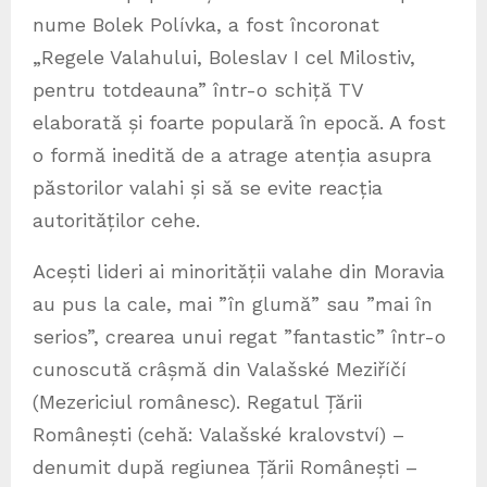
nume Bolek Polívka, a fost încoronat
„Regele Valahului, Boleslav I cel Milostiv,
pentru totdeauna” într-o schiță TV
elaborată și foarte populară în epocă. A fost
o formă inedită de a atrage atenția asupra
păstorilor valahi și să se evite reacția
autorităților cehe.
Acești lideri ai minorității valahe din Moravia
au pus la cale, mai ”în glumă” sau ”mai în
serios”, crearea unui regat ”fantastic” într-o
cunoscută crâșmă din Valašské Meziříčí
(Mezericiul românesc). Regatul Țării
Românești (cehă: Valašské kralovství) –
denumit după regiunea Țării Românești –