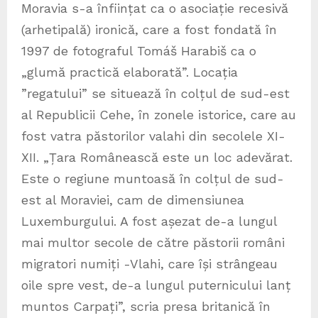
Moravia s-a înființat ca o asociație recesivă
(arhetipală) ironică, care a fost fondată în
1997 de fotograful Tomáš Harabiš ca o
„glumă practică elaborată”. Locația
”regatului” se situează în colțul de sud-est
al Republicii Cehe, în zonele istorice, care au
fost vatra păstorilor valahi din secolele XI-
XII. „Țara Românească este un loc adevărat.
Este o regiune muntoasă în colțul de sud-
est al Moraviei, cam de dimensiunea
Luxemburgului. A fost așezat de-a lungul
mai multor secole de către păstorii români
migratori numiți -Vlahi, care își strângeau
oile spre vest, de-a lungul puternicului lanț
muntos Carpați”, scria presa britanică în