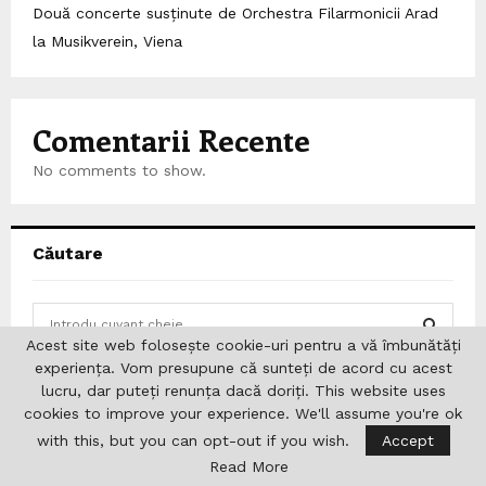
Două concerte susținute de Orchestra Filarmonicii Arad
la Musikverein, Viena
Comentarii Recente
No comments to show.
Căutare
S
e
Acest site web folosește cookie-uri pentru a vă îmbunătăți
a
experiența. Vom presupune că sunteți de acord cu acest
S
r
lucru, dar puteți renunța dacă doriți. This website uses
c
E
cookies to improve your experience. We'll assume you're ok
Urmărește-ne
h
with this, but you can opt-out if you wish.
Accept
f
A
Read More
o