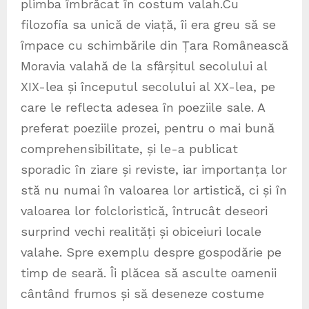
plimba îmbrăcat în costum valah.Cu
filozofia sa unică de viață, îi era greu să se
împace cu schimbările din Țara Românească
Moravia valahă de la sfârșitul secolului al
XIX-lea și începutul secolului al XX-lea, pe
care le reflecta adesea în poeziile sale. A
preferat poeziile prozei, pentru o mai bună
comprehensibilitate, și le-a publicat
sporadic în ziare și reviste, iar importanța lor
stă nu numai în valoarea lor artistică, ci și în
valoarea lor folcloristică, întrucât deseori
surprind vechi realități și obiceiuri locale
valahe. Spre exemplu despre gospodărie pe
timp de seară. Îi plăcea să asculte oamenii
cântând frumos și să deseneze costume