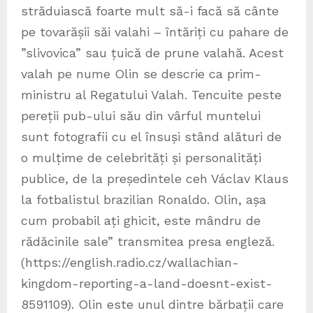
străduiască foarte mult să-i facă să cânte
pe tovarășii săi valahi – întăriți cu pahare de
”slivovica” sau țuică de prune valahă. Acest
valah pe nume Olin se descrie ca prim-
ministru al Regatului Valah. Tencuite peste
pereții pub-ului său din vârful muntelui
sunt fotografii cu el însuși stând alături de
o mulțime de celebrități și personalități
publice, de la președintele ceh Václav Klaus
la fotbalistul brazilian Ronaldo. Olin, așa
cum probabil ați ghicit, este mândru de
rădăcinile sale” transmitea presa engleză.
(https://english.radio.cz/wallachian-
kingdom-reporting-a-land-doesnt-exist-
8591109). Olin este unul dintre bărbații care