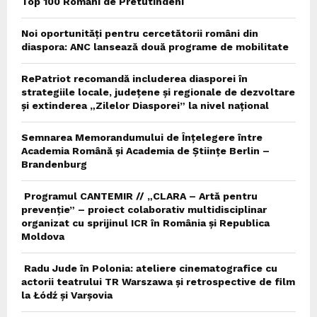
Top 100 Români de Pretutindeni
Noi oportunități pentru cercetătorii români din
diaspora: ANC lansează două programe de mobilitate
RePatriot recomandă includerea diasporei în
strategiile locale, județene și regionale de dezvoltare
și extinderea „Zilelor Diasporei” la nivel național
Semnarea Memorandumului de Înțelegere între
Academia Română și Academia de Științe Berlin –
Brandenburg
Programul CANTEMIR // „CLARA – Artă pentru
prevenție” – proiect colaborativ multidisciplinar
organizat cu sprijinul ICR în România și Republica
Moldova
Radu Jude în Polonia: ateliere cinematografice cu
actorii teatrului TR Warszawa și retrospective de film
la Łódź și Varșovia