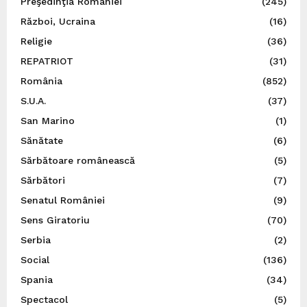
Preşedinţia României
(245)
Război, Ucraina
(16)
Religie
(36)
REPATRIOT
(31)
România
(852)
S.U.A.
(37)
San Marino
(1)
Sănătate
(6)
Sărbătoare românească
(5)
Sărbători
(7)
Senatul României
(9)
Sens Giratoriu
(70)
Serbia
(2)
Social
(136)
Spania
(34)
Spectacol
(5)