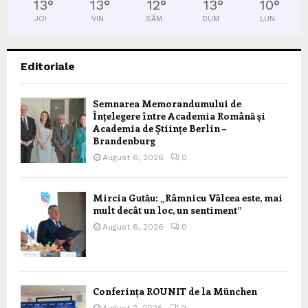
13
°
13
°
12
°
13
°
10
°
JOI
VIN
SÂM
DUM
LUN
Editoriale
Semnarea Memorandumului de
Înțelegere între Academia Română și
Academia de Științe Berlin –
Brandenburg
August 6, 2026
0
Mircia Gutău: „Râmnicu Vâlcea este, mai
mult decât un loc, un sentiment”
August 6, 2026
0
Conferința ROUNIT de la München
August 3, 2026
0