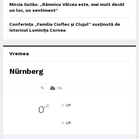
Mircia Gutău: „Râmnicu Vâlcea este, mai mult decât
un loc, un sentiment”
Conferința „Familia Cioflec și Clujul” susținută de
istoricul Luminița Cornea
Vremea
Nürnberg
%
0%
°
C
0
0
°
°
0