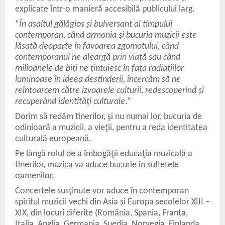
explicate într-o manieră accesibilă publicului larg.
“
În asaltul gălăgios și bulversant al timpului
contemporan, când armonia şi bucuria muzicii este
lăsată deoparte în favoarea zgomotului, când
contemporanul ne aleargă prin viaţă sau când
milioanele de biţi ne ţintuiesc în faţa radiaţiilor
luminoase în ideea destinderii, încercăm să ne
reîntoarcem către izvoarele culturii, redescoperind şi
recuperând identităţi culturale
.”
Dorim să redăm tinerilor, şi nu numai lor, bucuria de
odinioară a muzicii, a vieţii, pentru a reda identitatea
culturală europeană.
Pe lângă rolul de a îmbogăţii educaţia muzicală a
tinerilor, muzica va aduce bucurie în sufletele
oamenilor.
Concertele susținute vor aduce în contemporan
spiritul muzicii vechi din Asia și Europa secolelor XIII –
XIX, din locuri diferite (România, Spania, Franța,
Italia, Anglia, Germania, Suedia, Norvegia, Finlanda,