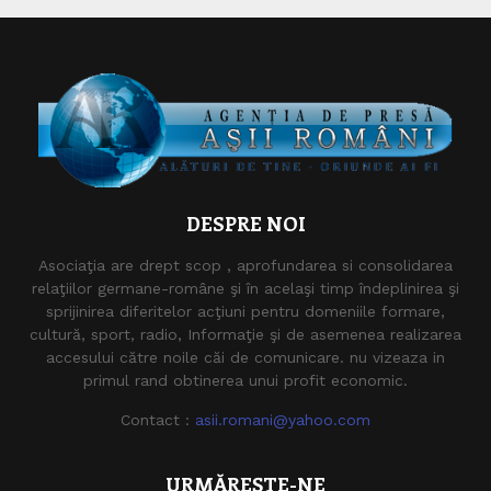
DESPRE NOI
Asociaţia are drept scop , aprofundarea si consolidarea
relaţiilor germane-române şi în acelaşi timp îndeplinirea şi
sprijinirea diferitelor acţiuni pentru domeniile formare,
cultură, sport, radio, Informaţie şi de asemenea realizarea
accesului către noile căi de comunicare. nu vizeaza in
primul rand obtinerea unui profit economic.
Contact :
asii.romani@yahoo.com
URMĂREȘTE-NE