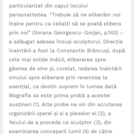
particularizat din capul locului
personalitatea. “Trebuie să ne eliberăm noi
înșine pentru ca ceilalți să se poată elibera
prin noi” (Sorana Georgescu-Gorjan, p.143) –
a adăugat adesea însuși sculptorul. Direcția
înaintării a fost la Constantin Brâncuși, după
cele mai solide indicii, eliberarea spre
găsirea de sine și, corelat, redarea înaintării
omului spre eliberare prin revenirea la
esențial, ca destin suprem în lumea dată.
Biografia sa este prima probă a acestei
susțineri (1). Alte probe ne vin din scrutarea
organizării operei și și a pieselor ei (2), a
felului de a proceda ca sculptor (3), din
examinarea conceperii lumii (4) de către