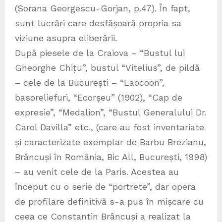
(Sorana Georgescu-Gorjan, p.47). În fapt,
sunt lucrări care desfășoară propria sa
viziune asupra eliberării.
După piesele de la Craiova – “Bustul lui
Gheorghe Chițu”, bustul “Vitelius”, de pildă
– cele de la București – “Laocoon”,
basoreliefuri, “Ecorșeu” (1902), “Cap de
expresie”, “Medalion”, “Bustul Generalului Dr.
Carol Davilla” etc., (care au fost inventariate
și caracterizate exemplar de Barbu Brezianu,
Brâncuși în România, Bic All, București, 1998)
– au venit cele de la Paris. Acestea au
început cu o serie de “portrete”, dar opera
de profilare definitivă s-a pus în mișcare cu
ceea ce Constantin Brâncuși a realizat la