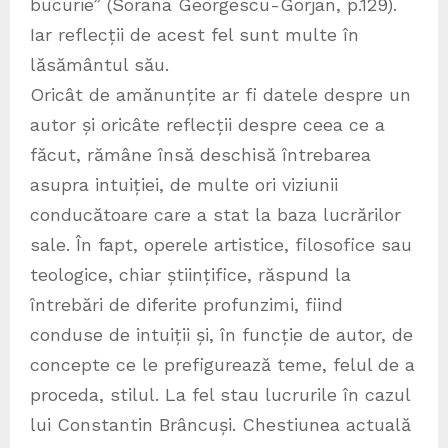
bucurie” (Sorana Georgescu-Gorjan, p.129).
Iar reflecții de acest fel sunt multe în
lăsământul său.
Oricât de amănunțite ar fi datele despre un
autor și oricâte reflecții despre ceea ce a
făcut, rămâne însă deschisă întrebarea
asupra intuiției, de multe ori viziunii
conducătoare care a stat la baza lucrărilor
sale. În fapt, operele artistice, filosofice sau
teologice, chiar științifice, răspund la
întrebări de diferite profunzimi, fiind
conduse de intuiții și, în funcție de autor, de
concepte ce le prefigurează teme, felul de a
proceda, stilul. La fel stau lucrurile în cazul
lui Constantin Brâncuși. Chestiunea actuală