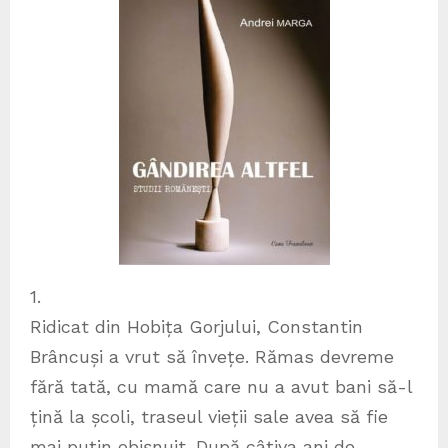
1.
Ridicat din Hobița Gorjului, Constantin
Brâncuși a vrut să învețe. Rămas devreme
fără tată, cu mamă care nu a avut bani să-l
țină la școli, traseul vieții sale avea să fie
mai puțin obișnuit. După câțiva ani de