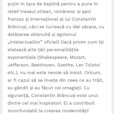
puțin în țara de baștină pentru a pune în
relief traseul oltean, românesc și apoi
francez și internațional al lui Constantin
Brâncuși, căci se lucrează cu idei sărace, cu
delăsarea obișnuită și egoismul
„intelectualilor” oficiali! Dacă privim cum își
etalează alte țări personalitățile
exponențiale (Shakespeare, Mozart,
Jefferson, Beethoven, Goethe, Lev Tolstoi
etc.), nu mai este nevoie să insist. Oricum,
ar fi cazul să se învețe din ceea ce au trăit,
au gândit și au făcut cei omagiați. Cu
siguranță, Constantin Brâncuși este unul
dintre cei mai inspiratori. El a contribuit
inconfundabil la crearea modernității