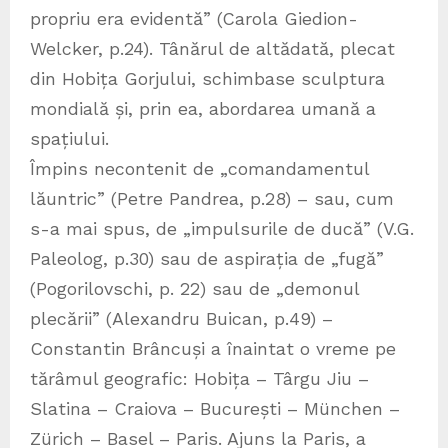
propriu era evidentă” (Carola Giedion-
Welcker, p.24). Tânărul de altădată, plecat
din Hobița Gorjului, schimbase sculptura
mondială și, prin ea, abordarea umană a
spațiului.
Împins necontenit de „comandamentul
lăuntric” (Petre Pandrea, p.28) – sau, cum
s-a mai spus, de „impulsurile de ducă” (V.G.
Paleolog, p.30) sau de aspirația de „fugă”
(Pogorilovschi, p. 22) sau de „demonul
plecării” (Alexandru Buican, p.49) –
Constantin Brâncuși a înaintat o vreme pe
tărâmul geografic: Hobița – Târgu Jiu –
Slatina – Craiova – București – München –
Zürich – Basel – Paris. Ajuns la Paris, a