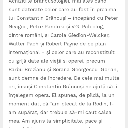
Achizițiile brâncușologiei, mai ales când
sunt datorate celor care au fost în preajma
lui Constantin Brâncuși – începând cu Peter
Neagoe, Petre Pandrea și V.G. Paleolog,
dintre români, și Carola Giedion-Welcker,
Walter Pach și Robert Payne de pe plan
internațional – și celor care au reconstituit
cu grijă date ale vieții și operei, precum
Barbu Brezianu și Sorana Georgescu-Gorjan,
sunt demne de încredere. De cele mai multe
ori, însuși Constantin Brâncuși ne ajută să-i
înțelegem opera. El spunea, de pildă, la un
moment dat, că ”am plecat de la Rodin, l-
am supărat, dar trebuie să-mi caut calea
mea. Am ajuns la simplicitate, pace și