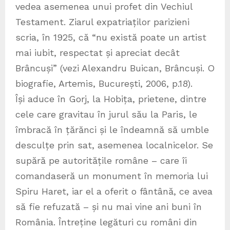
vedea asemenea unui profet din Vechiul
Testament. Ziarul expatriaților parizieni
scria, în 1925, că “nu există poate un artist
mai iubit, respectat și apreciat decât
Brâncuși” (vezi Alexandru Buican, Brâncuși. O
biografie, Artemis, București, 2006, p.18).
Își aduce în Gorj, la Hobița, prietene, dintre
cele care gravitau în jurul său la Paris, le
îmbracă în țărănci și le îndeamnă să umble
desculțe prin sat, asemenea localnicelor. Se
supără pe autoritățile române – care îi
comandaseră un monument în memoria lui
Spiru Haret, iar el a oferit o fântână, ce avea
să fie refuzată – și nu mai vine ani buni în
România. Întreține legături cu români din