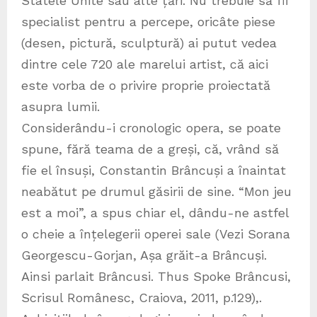
Statele Unite sau alte țări. Nu trebuie să fii
specialist pentru a percepe, oricâte piese
(desen, pictură, sculptură) ai putut vedea
dintre cele 720 ale marelui artist, că aici
este vorba de o privire proprie proiectată
asupra lumii.
Considerându-i cronologic opera, se poate
spune, fără teama de a greși, că, vrând să
fie el însuși, Constantin Brâncuși a înaintat
neabătut pe drumul găsirii de sine. “Mon jeu
est a moi”, a spus chiar el, dându-ne astfel
o cheie a înțelegerii operei sale (Vezi Sorana
Georgescu-Gorjan, Așa grăit-a Brâncuși.
Ainsi parlait Brâncusi. Thus Spoke Brâncusi,
Scrisul Românesc, Craiova, 2011, p.129),.