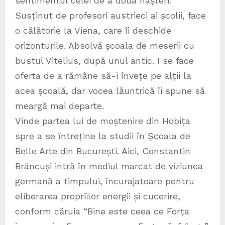
sentimentul celei de a doua nașteri.
Susținut de profesori austrieci ai școlii, face
o călătorie la Viena, care îi deschide
orizonturile. Absolvă școala de meserii cu
bustul Vitelius, după unul antic. I se face
oferta de a rămâne să-i învețe pe alții la
acea școală, dar vocea lăuntrică îi spune să
meargă mai departe.
Vinde partea lui de moștenire din Hobița
spre a se întreține la studii în Școala de
Belle Arte din București. Aici, Constantin
Brâncuși intră în mediul marcat de viziunea
germană a timpului, încurajatoare pentru
eliberarea propriilor energii și cucerire,
conform căruia “Bine este ceea ce Forța