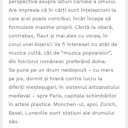
perspectivă asupra laturii carnale a omului.
Are impresia că în cărți sunt înțelepciuni la
care și el poate contribui, încât începe să
formuleze maxime proprii. Cântă la vioară,
contrabas, flaut și mai ales cu vocea, în
corul unei biserici. Va fi interesat nu atât de
muzica cultă, cât de “muzica popoarelor”,
din folclorul românesc preferând doina.
Se pune pe un drum neobișnuit – cu mers
pe jos, dormit și hrană contra lucru la
diferiți meșteșugari, în sistemul artizanatului
medieval – spre Paris, capitala schimbărilor
în artele plastice. München-ul, apoi, Zürich,
Basel, Luneville sunt stațiuni ale drumului
său.