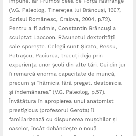
impune, iar Frumos ceea ce Forța răsfrânge”
(V.G. Paleolog, Tinerețea lui Brâncuși, 1967,
Scrisul Românesc, Craiova, 2004, p.72).
Pentru a fi admis, Constantin Brâncuși a
sculptat Laocoon. Răsunetul dexterității
sale sporește. Colegii sunt Șirato, Ressu,
Petrașcu, Paciurea, trecuți deja prin
experiența unor școli din alte țări. Cei din jur
îi remarcă enorma capacitate de muncă,
precum și “hărnicia fără preget, destoinicia
și îndemânarea” (V.G. Paleolog, p.57).
Învățătura în apropierea unui anatomist
prestigious (profesorul Gerota) îl
familiarizează cu dispunerea mușchilor și
oaselor, încât dobândește o nouă