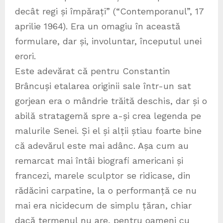
decât regi și împărați” (“Contemporanul”, 17
aprilie 1964). Era un omagiu în această
formulare, dar și, involuntar, începutul unei
erori.
Este adevărat că pentru Constantin
Brâncuși etalarea originii sale într-un sat
gorjean era o mândrie trăită deschis, dar și o
abilă stratagemă spre a-și crea legenda pe
malurile Senei. Și el și alții știau foarte bine
că adevărul este mai adânc. Așa cum au
remarcat mai întâi biografi americani și
francezi, marele sculptor se ridicase, din
rădăcini carpatine, la o performanță ce nu
mai era nicidecum de simplu țăran, chiar
dacă termenul nu are, pentru oameni cu