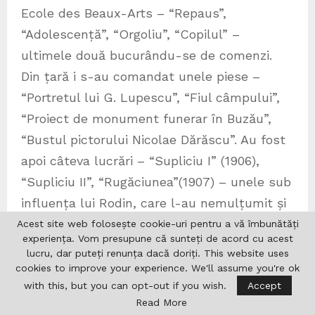
Ecole des Beaux-Arts – “Repaus”,
“Adolescență”, “Orgoliu”, “Copilul” –
ultimele două bucurându-se de comenzi.
Din țară i s-au comandat unele piese –
“Portretul lui G. Lupescu”, “Fiul câmpului”,
“Proiect de monument funerar în Buzău”,
“Bustul pictorului Nicolae Dărăscu”. Au fost
apoi câteva lucrări – “Supliciu I” (1906),
“Supliciu II”, “Rugăciunea”(1907) – unele sub
influența lui Rodin, care l-au nemulțumit și
pe care nu le-a continuat.
Acest site web folosește cookie-uri pentru a vă îmbunătăți
experiența. Vom presupune că sunteți de acord cu acest
Se consideră că, odată cu distrugerea cu
lucru, dar puteți renunța dacă doriți. This website uses
mâna proprie a amplei compoziții Trecerea
cookies to improve your experience. We'll assume you're ok
with this, but you can opt-out if you wish.
Accept
Mării Roșii (1906-1907), Constantin Brâncuși
Read More
se desparte de trecut – în mod exact, de