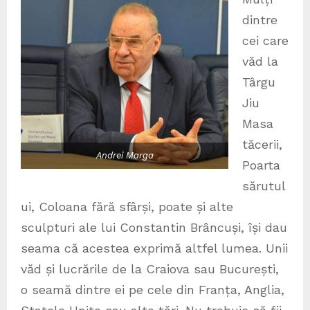
dintre
cei care
văd la
Târgu
Jiu
Masa
tăcerii,
Andrei Marga
Poarta
sărutul
ui, Coloana fără sfârși, poate și alte
sculpturi ale lui Constantin Brâncuși, își dau
seama că acestea exprimă altfel lumea. Unii
văd și lucrările de la Craiova sau București,
o seamă dintre ei pe cele din Franța, Anglia,