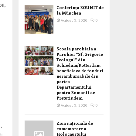
ii,
Conferința ROUNIT de
la München
August 3, 2026
0
Scoala parohiala a
Parohiei “Sf. Grigorie
Teologul” din
Schiedam/Rotterdam
beneficiaza de fonduri
nerambursabile din
partea
Departamentului
pentru Romanii de
Pretutindeni
August 3, 2026
0
Ziua națională de
,
comemorare a
Holocaustului
fi