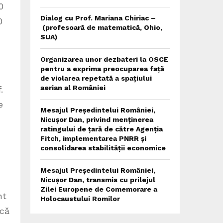
0
Dialog cu Prof. Mariana Chiriac –
0
(profesoară de matematică, Ohio,
SUA)
Organizarea unor dezbateri la OSCE
pentru a exprima preocuparea față
de violarea repetată a spațiului
aerian al României
.
e
Mesajul Președintelui României,
Nicușor Dan, privind menținerea
ratingului de țară de către Agenția
Fitch, implementarea PNRR și
consolidarea stabilității economice
Mesajul Președintelui României,
Nicușor Dan, transmis cu prilejul
Zilei Europene de Comemorare a
nt
Holocaustului Romilor
 că