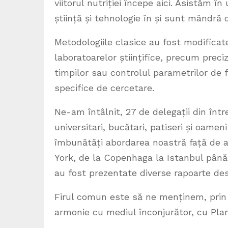
viitorul nutriției începe aici. Asistăm î
știință și tehnologie în și sunt mândră 
Metodologiile clasice au fost modificat
laboratoarelor științifice, precum prec
timpilor sau controlul parametrilor de 
specifice de cercetare.
Ne-am întâlnit, 27 de delegații din înt
universitari, bucătari, patiseri și oame
îmbunătăți abordarea noastră față de a
York, de la Copenhaga la Istanbul până
au fost prezentate diverse rapoarte desp
Firul comun este să ne menținem, prin a
armonie cu mediul înconjurător, cu Plane