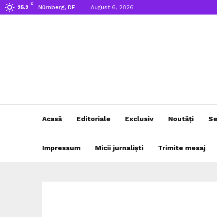
C
Nürnberg, DE
August 6, 2026
25.2
Acasă
Editoriale
Exclusiv
Noutăți
Se
Impressum
Micii jurnaliști
Trimite mesaj