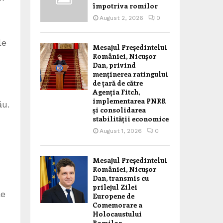
împotriva romilor
August 2, 2026
0
le
Mesajul Președintelui
României, Nicușor
Dan, privind
menținerea ratingului
de țară de către
Agenția Fitch,
implementarea PNRR
ău.
și consolidarea
stabilității economice
August 1, 2026
0
Mesajul Președintelui
României, Nicușor
Dan, transmis cu
prilejul Zilei
le
Europene de
Comemorare a
Holocaustului
Romilor