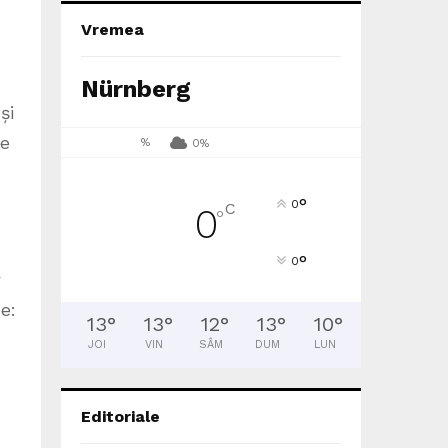
Vremea
Nürnberg
și
te
%
0%
°
0
C
0
°
°
0
w
e:
13
°
13
°
12
°
13
°
10
°
JOI
VIN
SÂM
DUM
LUN
Editoriale