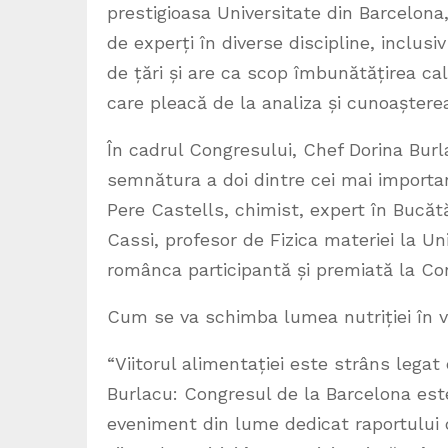
prestigioasa Universitate din Barcelona
de experți în diverse discipline, inclusiv
de țări și are ca scop îmbunătățirea cali
care pleacă de la analiza și cunoaște
În cadrul Congresului, Chef Dorina Burl
semnătura a doi dintre cei mai importan
Pere Castells, chimist, expert în Bucătă
Cassi, profesor de Fizica materiei la U
românca participantă și premiată la C
Cum se va schimba lumea nutriției în vi
“Viitorul alimentației este strâns legat
Burlacu: Congresul de la Barcelona est
eveniment din lume dedicat raportului d