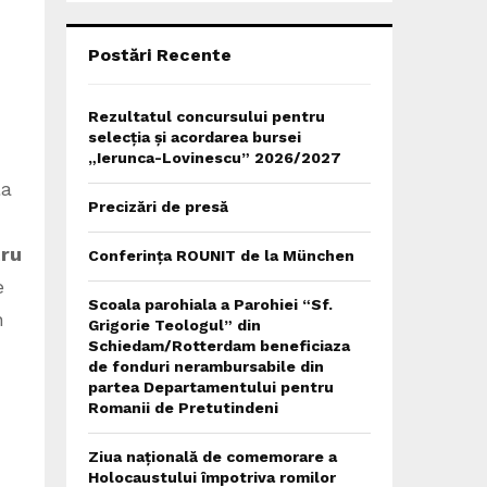
C
H
Postări Recente
Rezultatul concursului pentru
selecția și acordarea bursei
„Ierunca-Lovinescu” 2026/2027
la
Precizări de presă
tru
Conferința ROUNIT de la München
e
Scoala parohiala a Parohiei “Sf.
n
Grigorie Teologul” din
Schiedam/Rotterdam beneficiaza
de fonduri nerambursabile din
partea Departamentului pentru
Romanii de Pretutindeni
Ziua națională de comemorare a
Holocaustului împotriva romilor