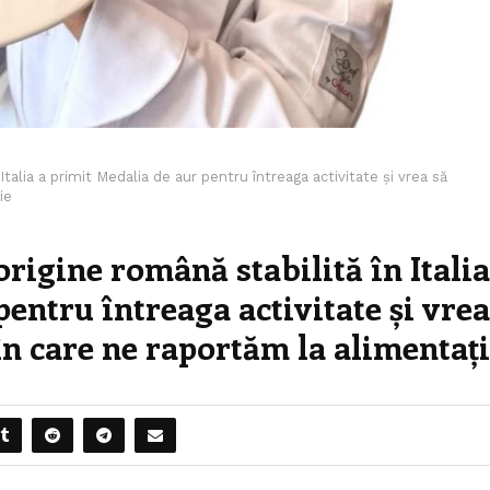
Italia a primit Medalia de aur pentru întreaga activitate și vrea să
ie
rigine română stabilită în Italia
entru întreaga activitate și vrea
n care ne raportăm la alimentaț