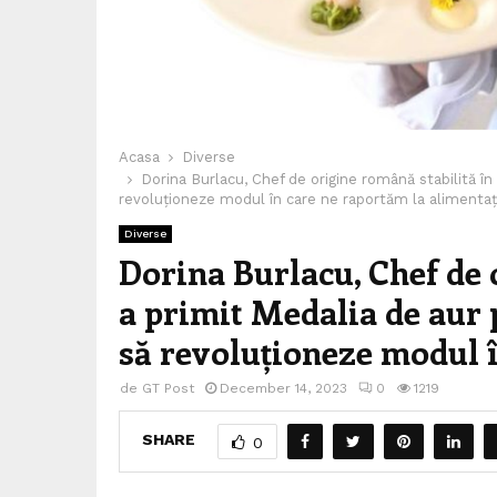
Acasa
Diverse
Dorina Burlacu, Chef de origine română stabilită în 
revoluționeze modul în care ne raportăm la alimentaț
Diverse
Dorina Burlacu, Chef de o
a primit Medalia de aur p
să revoluționeze modul î
de
GT Post
December 14, 2023
0
1219
SHARE
0