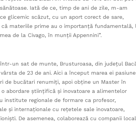
 sănătoase. Iată de ce, timp de ani de zile, m-am
ce glicemic scăzut, cu un aport corect de sare,
d că materiile prime au o importanță fundamentală, 
 mea de la Civago, în munții Appennini”.
într-un sat de munte, Brusturoasa, din județul Bac
a vârsta de 23 de ani. Aici a început marea ei pasiune
ri de bucătari renumiți, apoi obține un Master în
 o abordare științifică și inovatoare a alimentelor
u institute regionale de formare ca profesor,
ale și internaționale cu rețetele sale inovatoare,
ționiști. De asemenea, colaborează cu companii loca