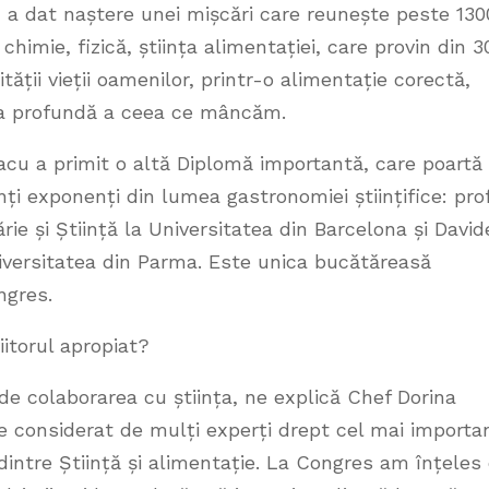
, a dat naștere unei mișcări care reunește peste 130
 chimie, fizică, știința alimentației, care provin din 3
tății vieții oamenilor, printr-o alimentație corectă,
rea profundă a ceea ce mâncăm.
acu a primit o altă Diplomă importantă, care poartă
ți exponenți din lumea gastronomiei științifice: prof
rie și Știință la Universitatea din Barcelona și David
niversitatea din Parma. Este unica bucătăreasă
ongres.
itorul apropiat?
 de colaborarea cu știința, ne explică Chef Dorina
e considerat de mulți experți drept cel mai importa
intre Știință și alimentație. La Congres am înțeles