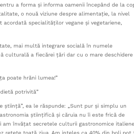
ntru a forma și informa oamenii începând de la cop
itate, o nouă viziune despre alimentație, la nivel
t acordată specialităților vegane și vegetariene,
ate, mai multă integrare socială în numele
ă culturală a fiecărei țări dar cu o mare deschidere
ința poate hrăni lumea!”
dietă potrivită”
 știință”, ea le răspunde: „Sunt pur și simplu un
stronomia științifică și căruia nu îi este frică de
ni am învățat secretele culturii gastronomice italiene
ez rețete toată ziua. Am inteles ca 40% din boli pot 