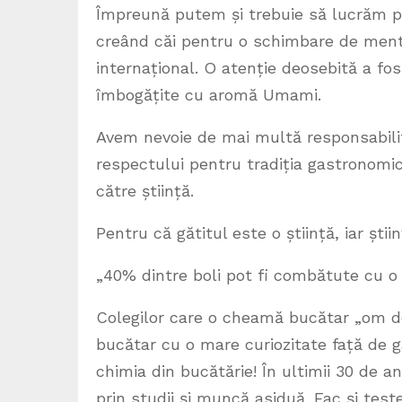
Împreună putem și trebuie să lucrăm pe
creând căi pentru o schimbare de mental
internațional. O atenție deosebită a fos
îmbogățite cu aromă Umami.
Avem nevoie de mai multă responsabilit
respectului pentru tradiția gastronomic
către știință.
Pentru că gătitul este o știință, iar ști
„40% dintre boli pot fi combătute cu o 
Colegilor care o cheamă bucătar „om de
bucătar cu o mare curiozitate față de ga
chimia din bucătărie! În ultimii 30 de a
prin studii și muncă asiduă. Fac și test