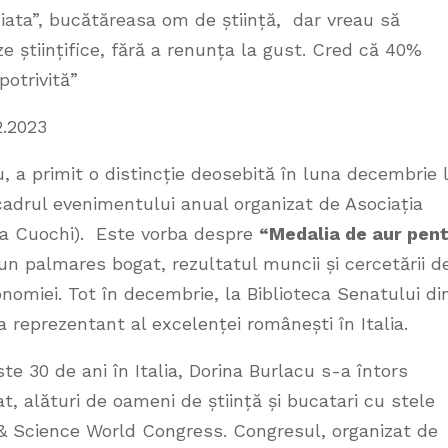
iata”, bucătăreasa om de știință, dar vreau să
 științifice, fără a renunța la gust. Cred că 40%
potrivită”
2.2023
, a primit o distincție deosebită în luna decembrie 
 cadrul evenimentului anual organizat de Asociația
iana Cuochi). Este vorba despre
“Medalia de aur pen
un palmares bogat, rezultatul muncii și cercetării d
onomiei. Tot în decembrie, la Biblioteca Senatului di
 reprezentant al excelenței românești în Italia.
te 30 de ani în Italia, Dorina Burlacu s-a întors
t, alături de oameni de știință și bucatari cu stele
 & Science World Congress. Congresul, organizat de