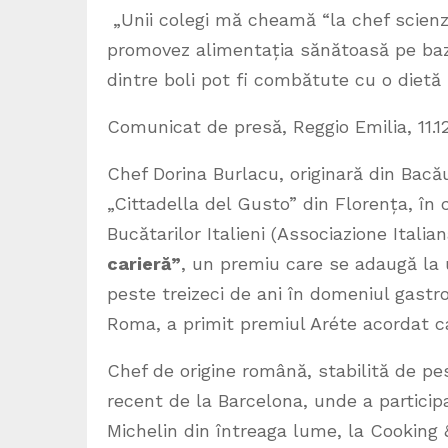
„Unii colegi mă cheamă “la chef scienz
promovez alimentația sănătoasă pe baze
dintre boli pot fi combătute cu o dietă 
Comunicat de presă, Reggio Emilia, 11.1
Chef Dorina Burlacu, originară din Bacău
„Cittadella del Gusto” din Florența, în
Bucătarilor Italieni (Associazione Ital
carieră”
, un premiu care se adaugă la 
peste treizeci de ani în domeniul gastr
Roma, a primit premiul Aréte acordat ca
Chef de origine română, stabilită de pes
recent de la Barcelona, unde a participa
Michelin din întreaga lume, la Cooking