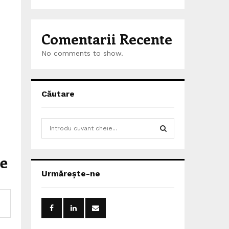
Comentarii Recente
No comments to show.
Căutare
S
e
a
S
r
ie
c
E
Urmărește-ne
h
f
A
o
r
R
: