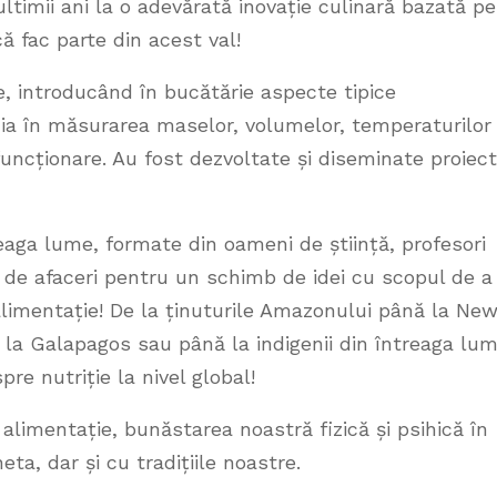
n ultimii ani la o adevărată inovație culinară bazată pe
că fac parte din acest val!
e, introducând în bucătărie aspecte tipice
izia în măsurarea maselor, volumelor, temperaturilor 
funcționare. Au fost dezvoltate și diseminate proiec
reaga lume, formate din oameni de știință, profesori
ni de afaceri pentru un schimb de idei cu scopul de a
limentație! De la ținuturile Amazonului până la Ne
 la Galapagos sau până la indigenii din întreaga lum
re nutriție la nivel global!
limentație, bunăstarea noastră fizică și psihică în
ta, dar și cu tradițiile noastre.