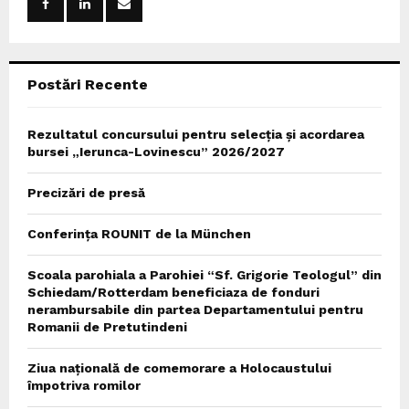
r
R
:
C
Postări Recente
H
Rezultatul concursului pentru selecția și acordarea
bursei „Ierunca-Lovinescu” 2026/2027
Precizări de presă
Conferința ROUNIT de la München
Scoala parohiala a Parohiei “Sf. Grigorie Teologul” din
Schiedam/Rotterdam beneficiaza de fonduri
nerambursabile din partea Departamentului pentru
Romanii de Pretutindeni
Ziua națională de comemorare a Holocaustului
împotriva romilor