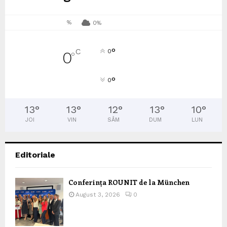
%
0%
°
C
0
0
°
°
0
13
°
13
°
12
°
13
°
10
°
JOI
VIN
SÂM
DUM
LUN
Editoriale
Conferința ROUNIT de la München
August 3, 2026
0