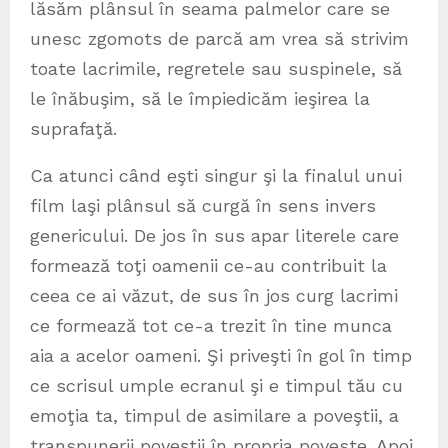
lăsăm plânsul în seama palmelor care se
unesc zgomots de parcă am vrea să strivim
toate lacrimile, regretele sau suspinele, să
le înăbuşim, să le împiedicăm ieşirea la
suprafaţă.
Ca atunci când eşti singur şi la finalul unui
film laşi plânsul să curgă în sens invers
genericului. De jos în sus apar literele care
formează toţi oamenii ce-au contribuit la
ceea ce ai văzut, de sus în jos curg lacrimi
ce formează tot ce-a trezit în tine munca
aia a acelor oameni. Şi priveşti în gol în timp
ce scrisul umple ecranul şi e timpul tău cu
emoţia ta, timpul de asimilare a poveştii, a
transpunerii poveştii în propria poveste. Apoi,