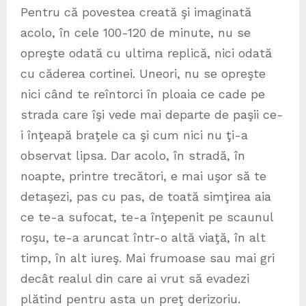
Pentru că povestea creată şi imaginată
acolo, în cele 100-120 de minute, nu se
opreşte odată cu ultima replică, nici odată
cu căderea cortinei. Uneori, nu se opreşte
nici când te reîntorci în ploaia ce cade pe
strada care îşi vede mai departe de paşii ce-
i înţeapă braţele ca şi cum nici nu ţi-a
observat lipsa. Dar acolo, în stradă, în
noapte, printre trecători, e mai uşor să te
detaşezi, pas cu pas, de toată simţirea aia
ce te-a sufocat, te-a înţepenit pe scaunul
roşu, te-a aruncat într-o altă viaţă, în alt
timp, în alt iureş. Mai frumoase sau mai gri
decât realul din care ai vrut să evadezi
plătind pentru asta un preţ derizoriu.