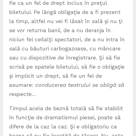
fie ca un fel de drept inclus în preţul
biletului. Pe lângă obligaţia de a fi prezent
la timp, altfel nu vei fi lăsat în sală şi nu ţi
se vor returna banii, de a nu deranja în
niciun fel ceilalţi spectatori, de a nu intra în
sală cu băuturi carbogazoase, cu mâncare
sau cu dispozitive de înregistrare. Şi să fie
scrisă pe spatele biletului, să fie o obligaţie
şi implicit un drept, să fie un fel de
asumare:
conducerea teatrului se obligă să
respecte
…
Timpul acela de beznă totală să fie stabilit
în funcţie de dramatismul piesei, poate să
difere de la caz la caz. Şi e obligatoriu ca
bezna să nu fie însoţită de tăcere. Nu, asta