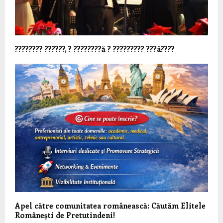
???????? ??????, ? ????????ă ? ????????? ???â????
Apel către comunitatea românească: Căutăm Elitele
Românești de Pretutindeni!