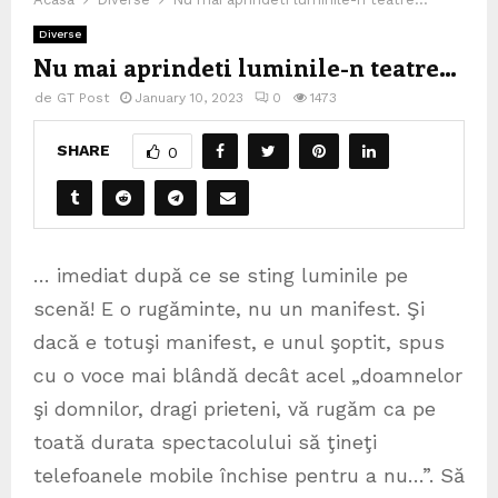
Diverse
Nu mai aprindeti luminile-n teatre…
de
GT Post
January 10, 2023
0
1473
SHARE
0
… imediat după ce se sting luminile pe
scenă! E o rugăminte, nu un manifest. Şi
dacă e totuşi manifest, e unul şoptit, spus
cu o voce mai blândă decât acel „doamnelor
şi domnilor, dragi prieteni, vă rugăm ca pe
toată durata spectacolului să ţineţi
telefoanele mobile închise pentru a nu…”. Să