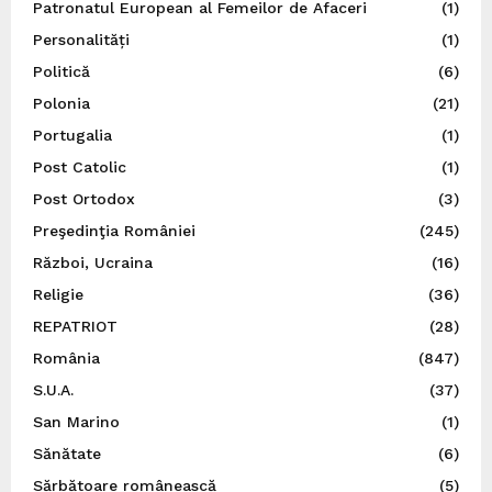
Patronatul European al Femeilor de Afaceri
(1)
Personalități
(1)
Politică
(6)
Polonia
(21)
Portugalia
(1)
Post Catolic
(1)
Post Ortodox
(3)
Preşedinţia României
(245)
Război, Ucraina
(16)
Religie
(36)
REPATRIOT
(28)
România
(847)
S.U.A.
(37)
San Marino
(1)
Sănătate
(6)
Sărbătoare românească
(5)