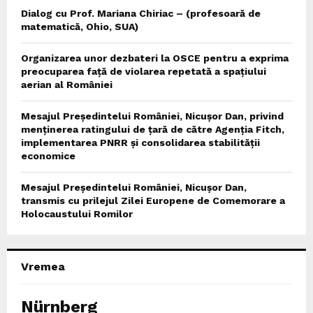
Dialog cu Prof. Mariana Chiriac – (profesoară de
matematică, Ohio, SUA)
Organizarea unor dezbateri la OSCE pentru a exprima
preocuparea față de violarea repetată a spațiului
aerian al României
Mesajul Președintelui României, Nicușor Dan, privind
menținerea ratingului de țară de către Agenția Fitch,
implementarea PNRR și consolidarea stabilității
economice
Mesajul Președintelui României, Nicușor Dan,
transmis cu prilejul Zilei Europene de Comemorare a
Holocaustului Romilor
Vremea
Nürnberg