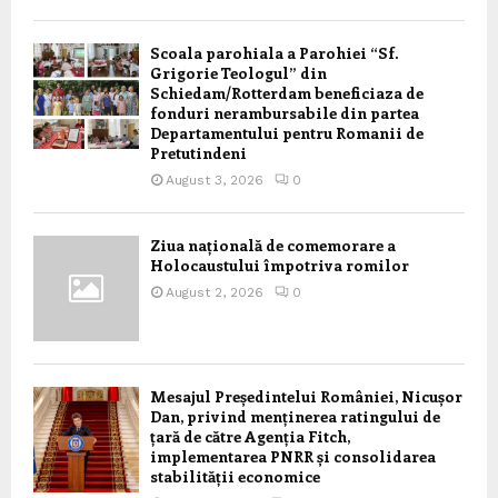
Scoala parohiala a Parohiei “Sf.
Grigorie Teologul” din
Schiedam/Rotterdam beneficiaza de
fonduri nerambursabile din partea
Departamentului pentru Romanii de
Pretutindeni
August 3, 2026
0
Ziua națională de comemorare a
Holocaustului împotriva romilor
August 2, 2026
0
Mesajul Președintelui României, Nicușor
Dan, privind menținerea ratingului de
țară de către Agenția Fitch,
implementarea PNRR și consolidarea
stabilității economice