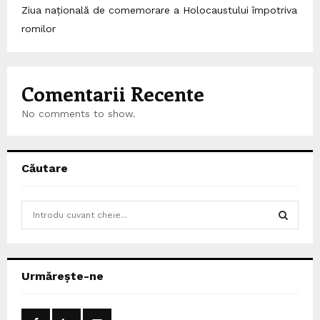
Ziua națională de comemorare a Holocaustului împotriva
romilor
Comentarii Recente
No comments to show.
Căutare
S
e
a
S
r
c
E
Urmărește-ne
h
f
A
o