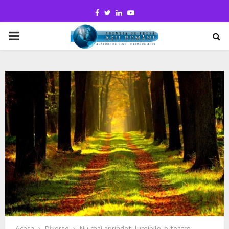
Facebook
Twitter
Linkedin
Youtube
PRIMARY
MENU
Acasa
Diverse
Nu mai aprindeti luminile-n teatre…