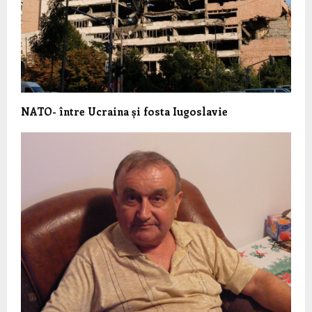
NATO- între Ucraina și fosta Iugoslavie