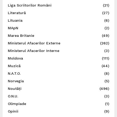
Liga Scriitorilor Români
(21)
Literatură
(27)
Lituania
(6)
MApN
(2)
Marea Britanie
(49)
Ministerul Afacerilor Externe
(262)
Ministerul Afacerilor Interne
(3)
Moldova
(111)
Muzică
(44)
N.A.T.O.
(8)
Norvegia
(5)
Noutăți
(496)
O.N.U.
(3)
Olimpiade
(1)
Opinii
(9)