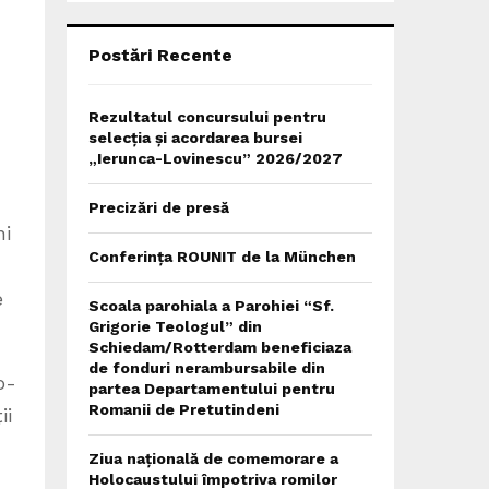
C
H
Postări Recente
Rezultatul concursului pentru
selecția și acordarea bursei
„Ierunca-Lovinescu” 2026/2027
Precizări de presă
ni
Conferința ROUNIT de la München
e
Scoala parohiala a Parohiei “Sf.
Grigorie Teologul” din
Schiedam/Rotterdam beneficiaza
de fonduri nerambursabile din
o-
partea Departamentului pentru
Romanii de Pretutindeni
ii
Ziua națională de comemorare a
Holocaustului împotriva romilor