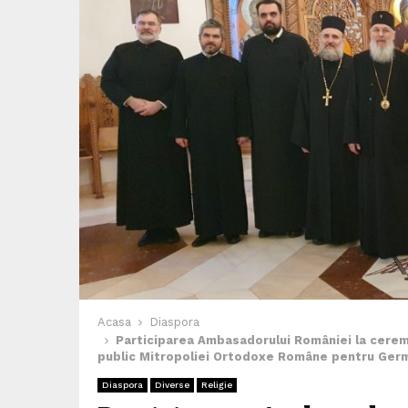
Acasa
Diaspora
Participarea Ambasadorului României la ceremo
public Mitropoliei Ortodoxe Române pentru Germ
Diaspora
Diverse
Religie