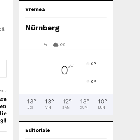
Vremea
Nürnberg
xă
%
0%
°
0
C
0
°
°
0
RE
are
13
°
13
°
12
°
13
°
10
°
men
JOI
VIN
SÂM
DUM
LUN
lie
3!!
Editoriale