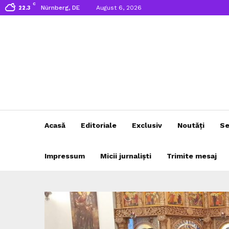
C
Nürnberg, DE
August 6, 2026
22.3
Acasă
Editoriale
Exclusiv
Noutăți
Se
Impressum
Micii jurnaliști
Trimite mesaj