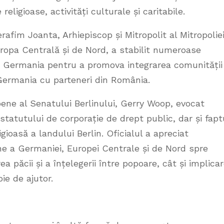
religioase, activități culturale și caritabile.
afim Joanta, Arhiepiscop și Mitropolit al Mitropolie
pa Centrală și de Nord, a stabilit numeroase
și Germania pentru a promova integrarea comunității
Germania cu parteneri din România.
ene al Senatului Berlinului, Gerry Woop, evocat
tatutului de corporație de drept public, dar și fapt
igioasă a landului Berlin. Oficialul a apreciat
e a Germaniei, Europei Centrale și de Nord spre
a păcii și a înțelegerii între popoare, cât și implica
oie de ajutor.