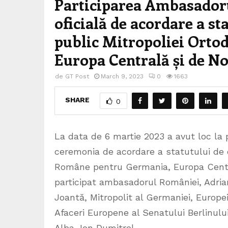
Participarea Ambasador
oficială de acordare a st
public Mitropoliei Ort
Europa Centrală și de N
de
GT Post
March 9, 2023
0
1663
SHARE
0
La data de 6 martie 2023 a avut loc la pa
ceremonia de acordare a statutului de 
Române pentru Germania, Europa Centra
participat ambasadorul României, Adrian
Joantă, Mitropolit al Germaniei, Europe
Afaceri Europene al Senatului Berlinulu
Alba, Ion Dumitrel.