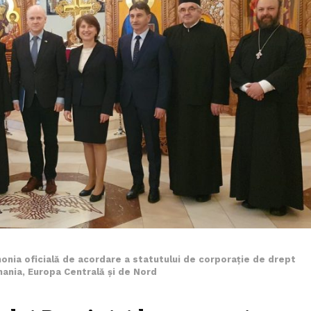
nia oficială de acordare a statutului de corporație de drept
ania, Europa Centrală și de Nord