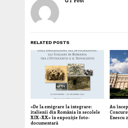
GT Post
RELATED POSTS
«De la emigrare la integrare:
Au încep
italienii din România în secolele
Concursu
XIX–XX» în expoziție foto-
Enescu 
documentară