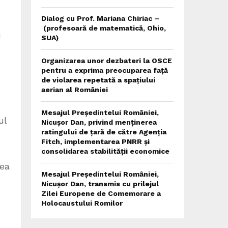
Dialog cu Prof. Mariana Chiriac –
(profesoară de matematică, Ohio,
i
SUA)
Organizarea unor dezbateri la OSCE
pentru a exprima preocuparea față
de violarea repetată a spațiului
aerian al României
Mesajul Președintelui României,
ul
Nicușor Dan, privind menținerea
ratingului de țară de către Agenția
Fitch, implementarea PNRR și
consolidarea stabilității economice
rea
Mesajul Președintelui României,
Nicușor Dan, transmis cu prilejul
Zilei Europene de Comemorare a
Holocaustului Romilor