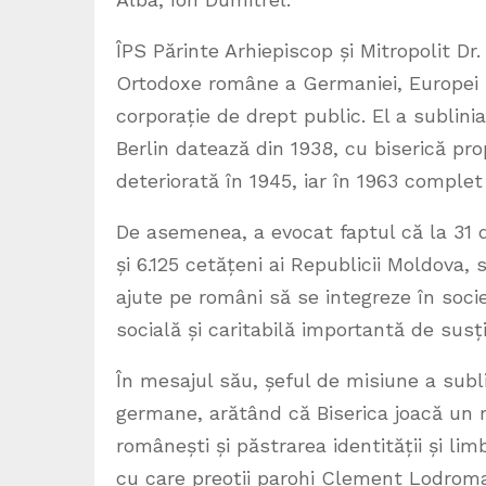
ÎPS Părinte Arhiepiscop și Mitropolit D
Ortodoxe române a Germaniei, Europei C
corporație de drept public. El a subli
Berlin datează din 1938, cu biserică pro
deteriorată în 1945, iar în 1963 complet
De asemenea, a evocat faptul că la 31 d
și 6.125 cetățeni ai Republicii Moldova, 
ajute pe români să se integreze în soci
socială și caritabilă importantă de susți
În mesajul său, șeful de misiune a sub
germane, arătând că Biserica joacă un r
românești și păstrarea identității și li
cu care preoții parohi Clement Lodroma