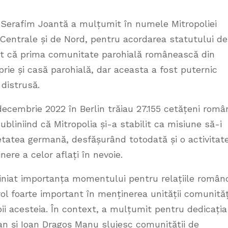
r. Serafim Joantă a mulțumit în numele Mitropoliei
entrale și de Nord, pentru acordarea statutului de
niat că prima comunitate parohială românească din
prie și casă parohială, dar aceasta a fost puternic
 distrusă.
ecembrie 2022 în Berlin trăiau 27.155 cetățeni româ
subliniind că Mitropolia și-a stabilit ca misiune să-i
etatea germană, desfășurând totodată și o activitat
nere a celor aflați în nevoie.
liniat importanța momentului pentru relațiile român
ol foarte important în menținerea unității comunităț
mbii acesteia. În context, a mulțumit pentru dedicația
n și Ioan Dragoș Manu slujesc comunității de