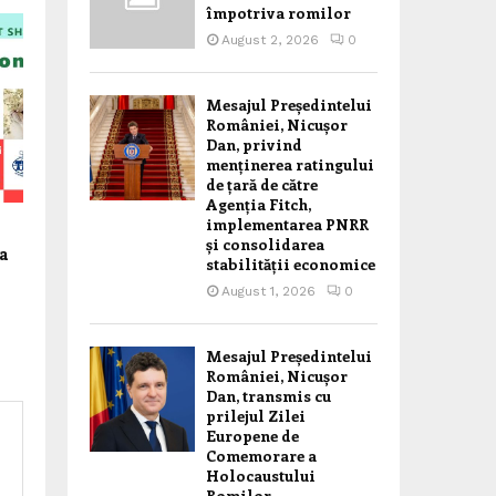
împotriva romilor
August 2, 2026
0
Mesajul Președintelui
României, Nicușor
Dan, privind
menținerea ratingului
de țară de către
Agenția Fitch,
implementarea PNRR
și consolidarea
a
stabilității economice
ă
August 1, 2026
0
Mesajul Președintelui
României, Nicușor
Dan, transmis cu
prilejul Zilei
Europene de
Comemorare a
Holocaustului
Romilor