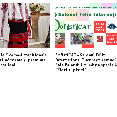
Iei”, cămăși tradiționale
SofistiCAT – Salonul Felin
i, admirate și premiate
Internațional București revine l
 italieni
Sala Palatului cu ediția special
“Flori și pisici”