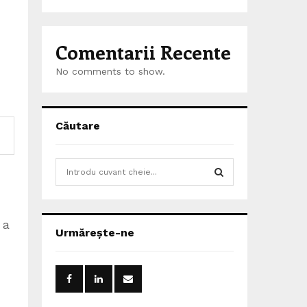
Comentarii Recente
No comments to show.
Căutare
S
e
a
S
r
 a
c
E
Urmărește-ne
h
f
A
o
r
R
: