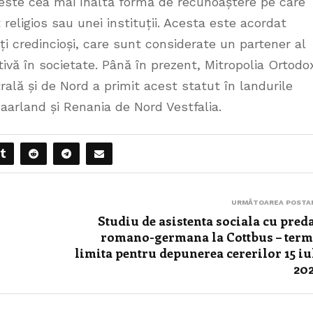
 este cea mai înaltă formă de recunoaștere pe care
religios sau unei instituții. Acesta este acordat
lți credincioși, care sunt considerate un partener al
tivă în societate. Până în prezent, Mitropolia Ortodo
ă și de Nord a primit acest statut în landurile
arland și Renania de Nord Vestfalia.
URMĂTOAREA POSTA
Studiu de asistenta sociala cu pred
romano-germana la Cottbus – ter
limita pentru depunerea cererilor 15 iu
202