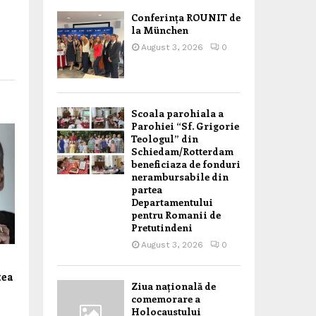
Conferința ROUNIT de
la München
August 3, 2026
0
Scoala parohiala a
Parohiei “Sf. Grigorie
Teologul” din
Schiedam/Rotterdam
beneficiaza de fonduri
nerambursabile din
partea
Departamentului
pentru Romanii de
Pretutindeni
August 3, 2026
0
tea
Ziua națională de
comemorare a
Holocaustului