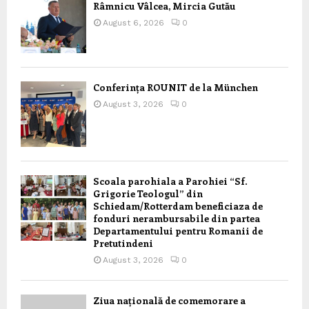
Râmnicu Vâlcea, Mircia Gutău
August 6, 2026
0
Conferința ROUNIT de la München
August 3, 2026
0
Scoala parohiala a Parohiei “Sf.
Grigorie Teologul” din
Schiedam/Rotterdam beneficiaza de
fonduri nerambursabile din partea
Departamentului pentru Romanii de
Pretutindeni
August 3, 2026
0
Ziua națională de comemorare a