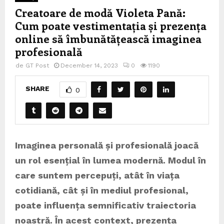
Creatoare de modă Violeta Pană:
Cum poate vestimentația și prezența
online să îmbunătățească imaginea
profesională
de
GT Post
December 14, 2023
0
1190
SHARE
0
Imaginea personală și profesională joacă
un rol esențial în lumea modernă. Modul în
care suntem percepuți, atât în viața
cotidiană, cât și în mediul profesional,
poate influența semnificativ traiectoria
noastră. În acest context, prezența