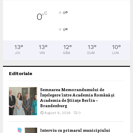
°
C
0
0
°
°
0
13
°
13
°
12
°
13
°
10
°
JOI
VIN
SÂM
DUM
LUN
Editoriale
Semnarea Memorandumului de
Înțelegere între Academia Română și
Academia de Științe Berlin –
Brandenburg
August 6, 2026
0
Interviu cu primarul municipiului