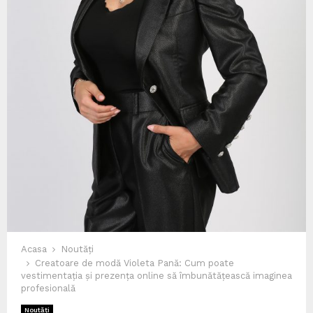
Acasa
Noutăți
Creatoare de modă Violeta Pană: Cum poate
vestimentația și prezența online să îmbunătățească imaginea
profesională
Noutăți