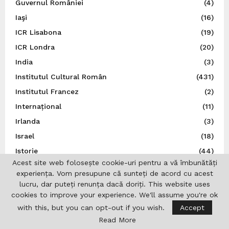
Guvernul României
(4)
Iaşi
(16)
ICR Lisabona
(19)
ICR Londra
(20)
India
(3)
Institutul Cultural Român
(431)
Institutul Francez
(2)
Internațional
(11)
Irlanda
(3)
Israel
(18)
Istorie
(44)
Acest site web folosește cookie-uri pentru a vă îmbunătăți
Italia
(79)
experiența. Vom presupune că sunteți de acord cu acest
Japonia
(14)
lucru, dar puteți renunța dacă doriți. This website uses
cookies to improve your experience. We'll assume you're ok
Jurnalistică
(7)
with this, but you can opt-out if you wish.
Accept
Liga Scriitorilor Români
(21)
Read More
Literatură
(27)