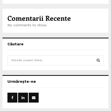
Comentarii Recente
No comments to show.
Căutare
S
e
a
S
r
c
E
Urmărește-ne
h
f
A
o
r
R
:
C