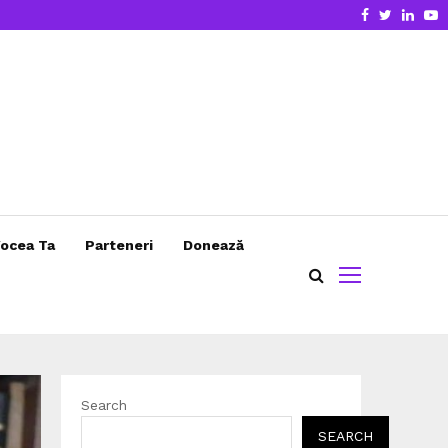
Facebook
Twitter
Linke
Y
ocea Ta
Parteneri
Donează
Search
SEARCH