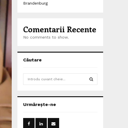
Brandenburg
Comentarii Recente
No comments to show.
Căutare
S
e
a
S
r
c
E
Urmărește-ne
h
f
A
o
r
R