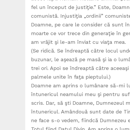
fel un început de justiţie.” Este, Doam
comunistă. Injustiţia „ordinii” comunist
Doamne, pe care le consider că sunt îns
moarte ce vor trece din generaţie în ge
am vrăjit şi le-am înviat cu viaţa mea.
(Se ridică. Se îndreaptă către locul u
buzunar, le aşează pe masă şi ia o lum
trei ori. Apoi se îndreaptă către aceeaş
palmele unite în faţa pieptului.)
Doamne am aprins o lumânare să-mi lu
întunericul neamului meu şi pentru suf
scris. Dar, să şti Doamne, Dumnezeul me
întunericul. Amândouă sunt date de Ti
ne face s-o vedem, fiindcă Dumnezeu e
Totul fiind Datul Divin. Am aprins o lu