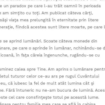
ne un paradox pe care l-au trăit oamnii în perioada
e am simţito cu toţi. Am publicat câteva cărţi,
ăşi viaţa mea prelungită în eternitate prin litere
neraţie, fiindcă acestea sunt litere moarte, pe care 
nde se aprind lumânări. Scoate câteva monede din
ânare, pe care o aprinde în lumânar, nchinându-se 
i icoană, în faţa căreia îngenunche, rugându-se cu
minez calea spre Tine. Am aprins o lumânare pent
letul tuturor celor ce-au ars pe rugul Cuvântului
u, că iubesc la fel de mult atât lumina cât şi
ne. Fără întuneric nu ne-am bucura de lumină. Aces
ste cel care consfinţeşte totul pe această lume.
mânare pentru familia mea care se află în cabina