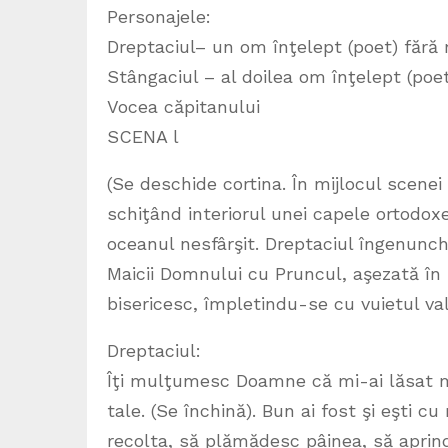
Personajele:
Dreptaciul– un om înţelept (poet) fără
Stângaciul – al doilea om înţelept (poe
Vocea căpitanului
SCENA l
(Se deschide cortina. În mijlocul scene
schiţând interiorul unei capele ortodox
oceanul nesfârşit. Dreptaciul îngenunch
Maicii Domnului cu Pruncul, aşezată în
bisericesc, împletindu-se cu vuietul valu
Dreptaciul:
Îţi mulţumesc Doamne că mi-ai lăsat m
tale. (Se închină). Bun ai fost şi eşti c
recolta, să plămădesc pâinea, să aprind