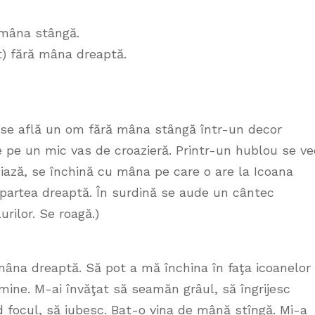
 mâna stângă.
t) fără mâna dreaptă.
i se află un om fără mâna stângă într-un decor
e pe un mic vas de croazieră. Printr-un hublou se v
iază, se închină cu mâna pe care o are la Icoana
 partea dreaptă. În surdină se aude un cântec
rilor. Se roagă.)
âna dreaptă. Să pot a mă închina în faţa icoanelor
u mine. M-ai învăţat să seamăn grâul, să îngrijesc
 focul, să iubesc. Bat-o vina de mână stîngă. Mi-a