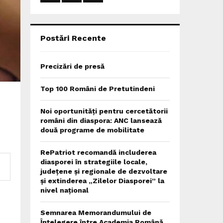
:
C
H
Postări Recente
Precizări de presă
Top 100 Români de Pretutindeni
Noi oportunități pentru cercetătorii
români din diaspora: ANC lansează
două programe de mobilitate
RePatriot recomandă includerea
diasporei în strategiile locale,
județene și regionale de dezvoltare
și extinderea „Zilelor Diasporei” la
nivel național
Semnarea Memorandumului de
Înțelegere între Academia Română