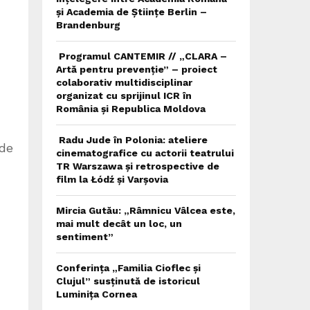
și Academia de Științe Berlin –
Brandenburg
Programul CANTEMIR // „CLARA –
Artă pentru prevenție” – proiect
colaborativ multidisciplinar
organizat cu sprijinul ICR în
România și Republica Moldova
Radu Jude în Polonia: ateliere
ede
cinematografice cu actorii teatrului
TR Warszawa și retrospective de
film la Łódź și Varșovia
Mircia Gutău: „Râmnicu Vâlcea este,
mai mult decât un loc, un
sentiment”
Conferința „Familia Cioflec și
Clujul” susținută de istoricul
Luminița Cornea