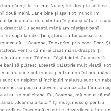
tam părinţii la treierat Nu a ştiut dreapta ce face
ii două mâini. Dar e bine şi aşa. Pot muncii. Îmi
ul ţinând cutia de chibrituri în gură şi băţul îl scap
a dreaptă! Cu această mână am câştigat banii
u întreaga familie. Ţin şişterul să tai pâinea, s-o
 spunea că… „Doamne, Te exprimi prin poet. Doar, Şti
taforei. Pentru că mi-ai lăsat mâna dreaptă îţi
vas în drum spre Tărâmul Făgăduinţei. Cu această
bani să plătesc această călătorie mult visată. Pot
i presus de orice pot muncii pentru a nu întinde mâna
 sunt un risipitor al închipuiri mele.Nu sunt un nab
 Doamne, că poezia a devenit o curiozitate fără curioşi
ntre ei nu se mai citesc. Eu, Doamne, mă bucur că mă
 a rămas „doamna artelor”. Îţi mulţumesc şi pentru
nd ordinea înseamnă injustiţie, dezordinea e într-un