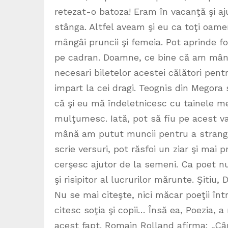
retezat-o batoza! Eram în vacanţă şi aju
stânga. Altfel aveam şi eu ca toţi oamen
mângâi pruncii şi femeia. Pot aprinde foc
pe cadran. Doamne, ce bine că am mân
necesari biletelor acestei călători pentr
impart la cei dragi. Teognis din Megora
că şi eu mă îndeletnicesc cu tainele me
mulţumesc. Iată, pot să fiu pe acest 
mână am putut muncii pentru a strange 
scrie versuri, pot răsfoi un ziar şi ma
cerşesc ajutor de la semeni. Ca poet nu
şi risipitor al lucrurilor mărunte. Şitiu,
Nu se mai citeşte, nici măcar poeţii î
citesc soţia şi copii… Însă ea, Poezia,
acest fapt. Romain Rolland afirma: „Câ