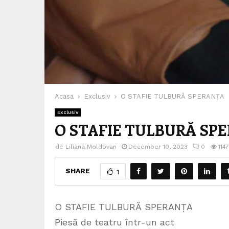
Acasa
Exclusiv
O STAFIE TULBURĂ SPERANȚA
Exclusiv
O STAFIE TULBURĂ SP
de
Liliana Moldovan
December 10, 2023
0
1147
SHARE
1
O STAFIE TULBURĂ SPERANȚA
Piesă de teatru într-un act