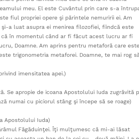
eamului meu. El este Cuvântul prin care s-a întrup
ste fiul propriei opere şi părintele nemuririi ei. Am
i-a luat asupra ei menirea filozofiei, fiindcă este
ă în momentul când ar fi făcut acest lucru ar fi
 lucru, Doamne. Am aprins pentru metaforă care est
 este trigonometria metaforei. Doamne, te mai rog s
privind imensitatea apei.)
ă. Se apropie de icoana Apostolului Iuda zugrăvită 
ză numai cu piciorul stâng şi începe să se roage)
 Apostolului Iuda)
râmul Făgăduinţei. Îţi mulţumesc că mi-ai lăsat
i cu aceasta un ban de la cei cu… două mâini. La o