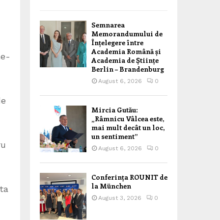
Semnarea
Memorandumului de
Înțelegere între
Academia Română și
le-
Academia de Științe
Berlin – Brandenburg
August 6, 2026
0
de
Mircia Gutău:
„Râmnicu Vâlcea este,
mai mult decât un loc,
un sentiment”
ru
August 6, 2026
0
Conferința ROUNIT de
la München
ta
August 3, 2026
0