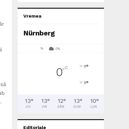
Vremea
ăr
Nürnberg
%
0%
i
°
0
C
0
°
°
0
 să
ab
13
°
13
°
12
°
13
°
10
°
.
JOI
VIN
SÂM
DUM
LUN
Editoriale