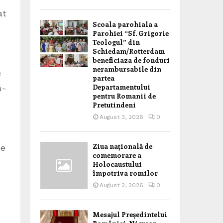
at
Scoala parohiala a
Parohiei “Sf. Grigorie
Teologul” din
Schiedam/Rotterdam
beneficiaza de fonduri
nerambursabile din
e
partea
Departamentului
ă-
pentru Romanii de
Pretutindeni
August 3, 2026
0
Ziua națională de
pe
comemorare a
Holocaustului
împotriva romilor
August 2, 2026
0
Mesajul Președintelui