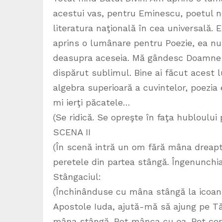
acestui vas, pentru Eminescu, poetul n
literatura naţională în cea universală. E
aprins o lumânare pentru Poezie, ea nu ş
deasupra aceseia. Mă gândesc Doamne c
dispărut sublimul. Bine ai făcut acest
algebra superioară a cuvintelor, poezia
mi ierţi păcatele…
(Se ridică. Se opreşte în faţa hubloului 
SCENA II
(În scenă intră un om fără mâna dreapt
peretele din partea stângă. Îngenunchia
Stângaciul:
(Închinânduse cu mâna stângă la icoana
Apostole Iuda, ajută-mă să ajung pe Tă
mâna stângă. Pot mânca cu ea. Pot cerş