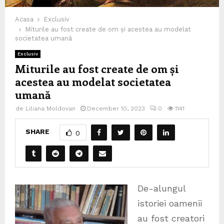
Acasa
Exclusiv
Miturile au fost create de om și acestea au modelat
societatea umană
Exclusiv
Miturile au fost create de om și
acestea au modelat societatea
umană
de
Liliana Moldovan
December 10, 2023
0
1141
SHARE
0
De-alungul
istoriei oamenii
au fost creatori