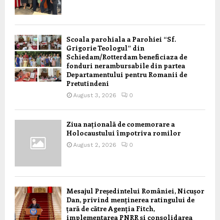
Scoala parohiala a Parohiei “Sf.
Grigorie Teologul” din
Schiedam/Rotterdam beneficiaza de
fonduri nerambursabile din partea
Departamentului pentru Romanii de
Pretutindeni
August 3, 2026
0
Ziua națională de comemorare a
Holocaustului împotriva romilor
August 2, 2026
0
Mesajul Președintelui României, Nicușor
Dan, privind menținerea ratingului de
țară de către Agenția Fitch,
implementarea PNRR și consolidarea