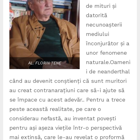
de mituri și
datorită
necunoașterii
mediului
înconjurător și a
unor fenomene
naturale.Oameni
AL. FLORIN ȚENE
i de neanderthal
când au devenit conștienți că sunt muritori
au creat contranarațiuni care să-i ajute să
se împace cu acest adevăr.. Pentru a trece
peste această realitate, pe care o
considerau nefastă, au inventat povești
pentru ași așeza viețile într-o perspectivă
mai extinsă, care le-au revelat o proformă