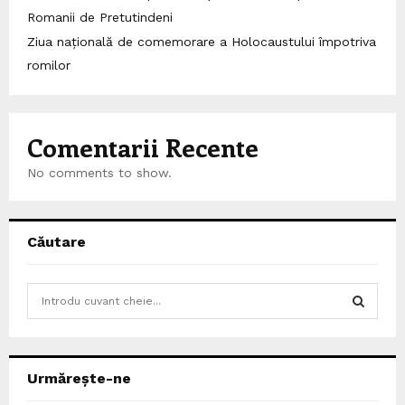
Romanii de Pretutindeni
Ziua națională de comemorare a Holocaustului împotriva
romilor
Comentarii Recente
No comments to show.
Căutare
S
e
a
S
r
c
E
Urmărește-ne
h