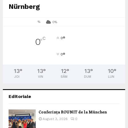
Nürnberg
%
0%
°
C
0
0
°
°
0
13
°
13
°
12
°
13
°
10
°
JOI
VIN
SÂM
DUM
LUN
Editoriale
Conferința ROUNIT de la München
August 3, 2026
0