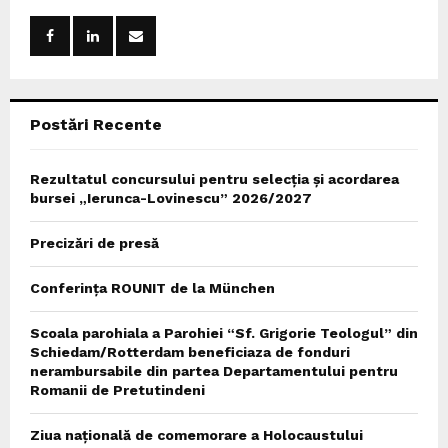
f
A
o
r
R
:
C
Postări Recente
H
Rezultatul concursului pentru selecția și acordarea
bursei „Ierunca-Lovinescu” 2026/2027
Precizări de presă
Conferința ROUNIT de la München
Scoala parohiala a Parohiei “Sf. Grigorie Teologul” din
Schiedam/Rotterdam beneficiaza de fonduri
nerambursabile din partea Departamentului pentru
Romanii de Pretutindeni
Ziua națională de comemorare a Holocaustului