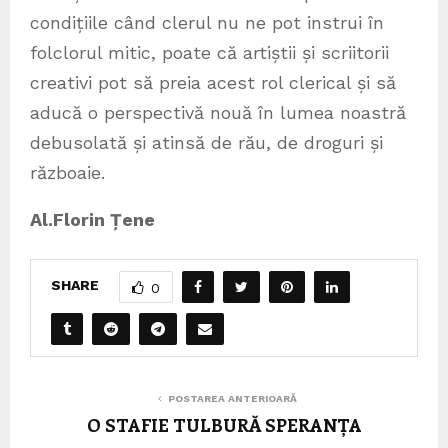
condițiile când clerul nu ne pot instrui în
folclorul mitic, poate că artiștii și scriitorii
creativi pot să preia acest rol clerical și să
aducă o perspectivă nouă în lumea noastră
debusolată și atinsă de rău, de droguri și
războaie.
Al.Florin Țene
SHARE
0
POSTAREA ANTERIOARĂ
O STAFIE TULBURĂ SPERANȚA