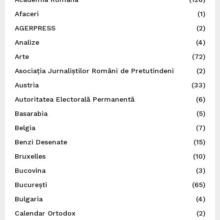
Afaceri
(1)
AGERPRESS
(2)
Analize
(4)
Arte
(72)
Asociația Jurnaliștilor Români de Pretutindeni
(2)
Austria
(33)
Autoritatea Electorală Permanentă
(6)
Basarabia
(5)
Belgia
(7)
Benzi Desenate
(15)
Bruxelles
(10)
Bucovina
(3)
București
(65)
Bulgaria
(4)
Calendar Ortodox
(2)