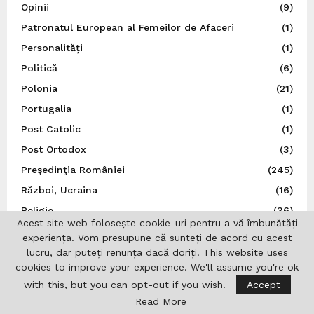
Opinii
(9)
Patronatul European al Femeilor de Afaceri
(1)
Personalități
(1)
Politică
(6)
Polonia
(21)
Portugalia
(1)
Post Catolic
(1)
Post Ortodox
(3)
Preşedinţia României
(245)
Război, Ucraina
(16)
Religie
(36)
Acest site web folosește cookie-uri pentru a vă îmbunătăți
REPATRIOT
(28)
experiența. Vom presupune că sunteți de acord cu acest
România
(847)
lucru, dar puteți renunța dacă doriți. This website uses
cookies to improve your experience. We'll assume you're ok
S.U.A.
(37)
with this, but you can opt-out if you wish.
Accept
San Marino
(1)
Read More
Sănătate
(6)