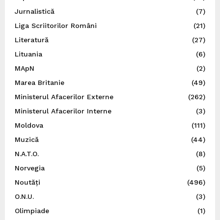
Jurnalistică
(7)
Liga Scriitorilor Români
(21)
Literatură
(27)
Lituania
(6)
MApN
(2)
Marea Britanie
(49)
Ministerul Afacerilor Externe
(262)
Ministerul Afacerilor Interne
(3)
Moldova
(111)
Muzică
(44)
N.A.T.O.
(8)
Norvegia
(5)
Noutăți
(496)
O.N.U.
(3)
Olimpiade
(1)