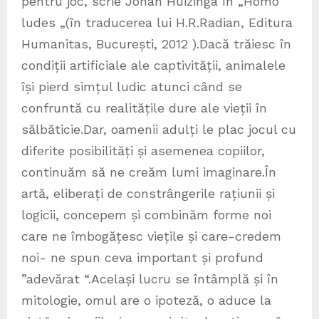
pentru joc, scrie Johan Huizinga în „Homo
ludes „(în traducerea lui H.R.Radian, Editura
Humanitas, București, 2012 ).Dacă trăiesc în
condiții artificiale ale captivității, animalele
își pierd simțul ludic atunci când se
confruntă cu realitățile dure ale vieții în
sălbăticie.Dar, oamenii adulți le plac jocul cu
diferite posibilități și asemenea copiilor,
continuăm să ne creăm lumi imaginare.În
artă, eliberați de constrângerile rațiunii și
logicii, concepem și combinăm forme noi
care ne îmbogățesc viețile și care-credem
noi- ne spun ceva important și profund
”adevărat “.Același lucru se întâmplă și în
mitologie, omul are o ipoteză, o aduce la