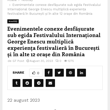
Evenimentele conexe desfășurate sub egida Festivalului
Internațional George Enescu multiplică experiența
festivalieră în București și în alte 12 orașe din România
Noutăți
Evenimentele conexe desfășurate
sub egida Festivalului Internațional
George Enescu multiplică
experiența festivalieră în București
și în alte 12 orașe din România
de
GT Post
August 30, 2023
0
1275
SHARE
0
22 august 2023