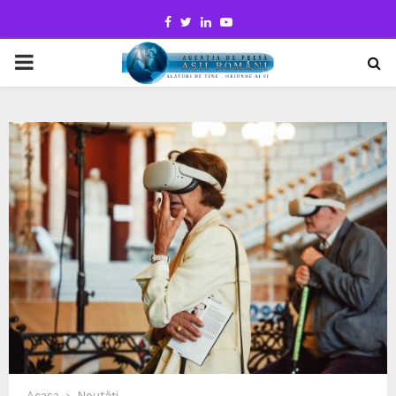
Facebook
Twitter
Linkedin
Youtube
PRIMARY
MENU
Acasa
Noutăți