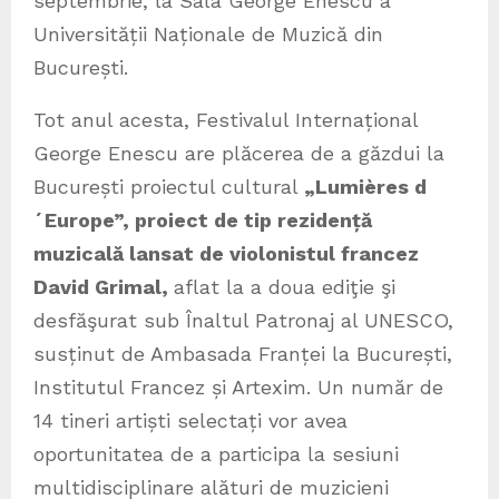
septembrie, la Sala George Enescu a
Universității Naționale de Muzică din
București.
Tot anul acesta, Festivalul Internațional
George Enescu are plăcerea de a găzdui la
București proiectul cultural
„Lumières d
´Europe”, proiect de tip rezidență
muzicală lansat de violonistul francez
David Grimal,
aflat la a doua ediţie şi
desfăşurat sub Înaltul Patronaj al UNESCO,
susținut de Ambasada Franței la București,
Institutul Francez și Artexim. Un număr de
14 tineri artiști selectați vor avea
oportunitatea de a participa la sesiuni
multidisciplinare alături de muzicieni