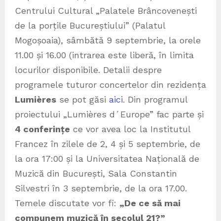
Centrului Cultural „Palatele Brâncovenești
de la porțile Bucureștiului” (Palatul
Mogoșoaia), sâmbătă 9 septembrie, la orele
11.00 și 16.00 (intrarea este liberă, în limita
locurilor disponibile. Detalii despre
programele tuturor concertelor din rezidența
Lumières
se pot găsi
aici
. Din programul
proiectului „Lumières d´Europe” fac parte și
4 conferințe
ce vor avea loc la Institutul
Francez în zilele de 2, 4 și 5 septembrie, de
la ora 17:00 și la Universitatea Națională de
Muzică din București, Sala Constantin
Silvestri în 3 septembrie, de la ora 17.00.
Temele discutate vor fi:
„
De ce să mai
compunem muzică în secolul 21?
”