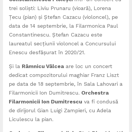
trei soliști: Liviu Prunaru (vioară), Lorena
Țecu (pian) și Ștefan Cazacu (violoncel), pe
data de 14 septembrie, la Filarmonica Paul
Constantinescu. Ștefan Cazacu este
laureatul secțiunii violoncel a Concursului
Enescu desfășurat în 2020/21.
Și la
Râmnicu Vâlcea
are loc un concert
dedicat compozitorului maghiar Franz Liszt
pe data de 18 septembrie, în Sala Lahovari a
Filarmonicii Ion Dumitrescu.
Orchestra
Filarmonicii Ion Dumitrescu
va fi condusă
de dirijorul Gian Luigi Zampieri, cu Adela
Liculescu la pian.