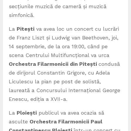
secțiunile muzică de cameră și muzică
simfonică.
La
Pitești
va avea loc un concert cu lucrări
de Franz Liszt și Ludwig van Beethoven, joi,
14 septembrie, de la ora 19:00, când pe
scena Centrului Multifuncțional va urca
Orchestra Filarmonicii din Pitești
condusă
de dirijorul Constantin Grigore, cu Adela
Liculescu la pian pe post de solistă,
laureată a Concursului Internațional George
Enescu, ediția a XVII-a.
La
Ploiești
publicul va avea ocazia să
asculte
Orchestra Filarmonicii Paul
Constantinescu Ploiești
într-un concert cu