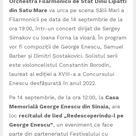
Orchestra Filarmonicii de Stat Dinu Lipatti
din Satu Mare
va urca pe scena Sălii Mari a
Filarmonicii pe data de 14 septembrie de la
ora 19:00, într-un concert dirijat de Sergey
Simakov cu Ioana Forna la vioară. În program
vor fi compoziții de George Enescu, Samuel
Barber și Dimitri Șostakovici. Solistul serii
este violoncelistul Constantin Borodin,
laureat al ediției a XVIII-a a Concursului
Enescu desfășurată în anul 2022.
Pe 14 septembrie, de la ora 12:00, la
Casa
Memorială George Enescu din Sinaia,
are
loc
recitalul de lied „Redescoperindu-l pe
George Enescu”
, un eveniment ce face
parte din parteneriatul Festivalului cu