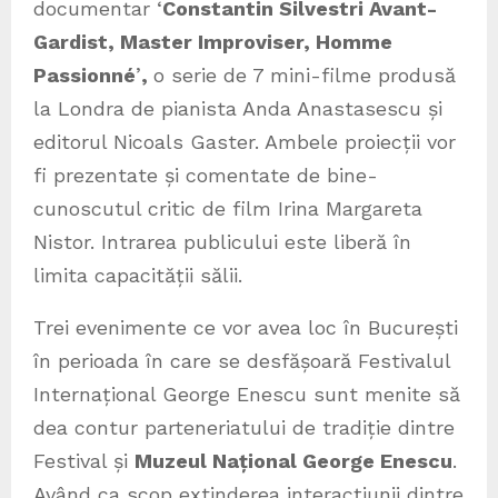
documentar ‘
Constantin Silvestri Avant-
Gardist, Master Improviser, Homme
Passionné
’
,
o serie de 7 mini-filme produsă
la Londra de pianista Anda Anastasescu și
editorul Nicoals Gaster. Ambele proiecții vor
fi prezentate și comentate de bine-
cunoscutul critic de film Irina Margareta
Nistor. Intrarea publicului este liberă în
limita capacității sălii.
Trei evenimente ce vor avea loc în București
în perioada în care se desfășoară Festivalul
Internațional George Enescu sunt menite să
dea contur parteneriatului de tradiție dintre
Festival și
Muzeul Național George Enescu
.
Având ca scop extinderea interacţiunii dintre