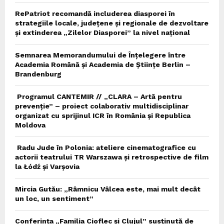
RePatriot recomandă includerea diasporei în
strategiile locale, județene și regionale de dezvoltare
și extinderea „Zilelor Diasporei” la nivel național
Semnarea Memorandumului de Înțelegere între
Academia Română și Academia de Științe Berlin –
Brandenburg
Programul CANTEMIR // „CLARA – Artă pentru
prevenție” – proiect colaborativ multidisciplinar
organizat cu sprijinul ICR în România și Republica
Moldova
Radu Jude în Polonia: ateliere cinematografice cu
actorii teatrului TR Warszawa și retrospective de film
la Łódź și Varșovia
Mircia Gutău: „Râmnicu Vâlcea este, mai mult decât
un loc, un sentiment”
Conferința „Familia Cioflec și Clujul” susținută de