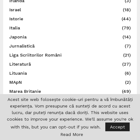
Irlanda
(3)
Israel
(18)
Istorie
(44)
Italia
(79)
Japonia
(14)
Jurnalistică
(7)
Liga Scriitorilor Români
(21)
Literatură
(27)
Lituania
(6)
MApN
(2)
Marea Britanie
(49)
Acest site web folosește cookie-uri pentru a vă îmbunătăți
Ministerul Afacerilor Externe
(264)
experiența. Vom presupune că sunteți de acord cu acest
Ministerul Afacerilor Interne
(3)
lucru, dar puteți renunța dacă doriți. This website uses
Moldova
(112)
cookies to improve your experience. We'll assume you're ok
with this, but you can opt-out if you wish.
Accept
Muzică
(44)
Read More
N.A.T.O.
(8)