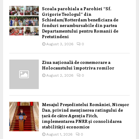
Scoala parohiala a Parohiei “Sf.
Grigorie Teologul” din
Schiedam/Rotterdam beneficiaza de
fonduri nerambursabile din partea
Departamentului pentru Romanii de
Pretutindeni
August 3, 2026
0
Ziua națională de comemorare a
Holocaustului împotriva romilor
August 2, 2026
0
Mesajul Președintelui României, Nicușor
Dan, privind menținerea ratingului de
țară de către Agenția Fitch,
implementarea PNRR și consolidarea
stabilității economice
August 1, 2026
0