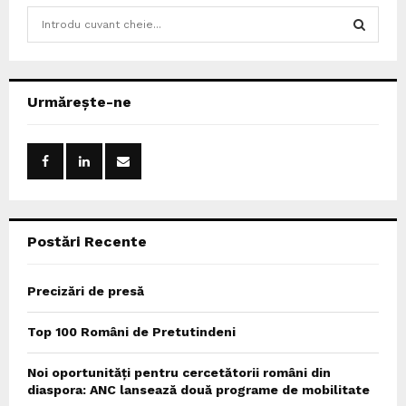
S
e
a
S
r
c
E
Urmărește-ne
h
f
A
o
r
R
:
C
Postări Recente
H
Precizări de presă
Top 100 Români de Pretutindeni
Noi oportunități pentru cercetătorii români din
diaspora: ANC lansează două programe de mobilitate