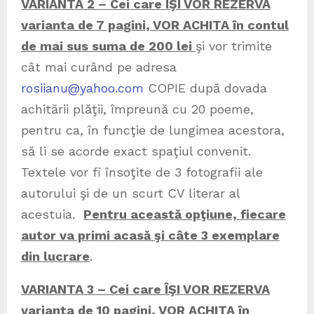
VARIANTA 2 – Cei care ÎŞI VOR REZERVA
varianta de 7 pagini, VOR ACHITA în contul
de mai sus suma de 200 lei
şi vor trimite
cât mai curând pe adresa
rosiianu@yahoo.com
COPIE după dovada
achitării plăţii, împreună cu 20 poeme,
pentru ca, în funcţie de lungimea acestora,
să li se acorde exact spaţiul convenit.
Textele vor fi însoţite de 3 fotografii ale
autorului şi de un scurt CV literar al
acestuia.
Pentru această opţiune, fiecare
autor va primi acasă şi câte 3 exemplare
din lucrare
.
VARIANTA 3 – Cei care ÎŞI VOR REZERVA
varianta de 10 pagini, VOR ACHITA în