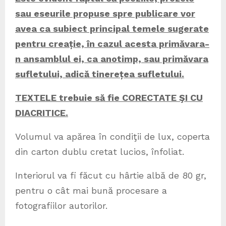
sau eseurile propuse spre publicare vor
avea ca subiect principal temele sugerate
pentru crea
ție, în cazul acesta primăvara-
n ansamblul ei, ca anotimp, sau primăvara
sufletului, adică tinerețea sufletului
.
TEXTELE trebuie să fie CORECTATE ŞI CU
DIACRITICE.
Volumul va apărea în condiţii de lux, coperta
din carton dublu cretat lucios, înfoliat.
Interiorul va fi făcut cu hârtie albă de 80 gr,
pentru o cât mai bună procesare a
fotografiilor autorilor.