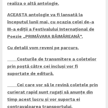
realiza o altă antologie.
ACEASTA antologie va fi lansată la
începutul lunii mai, cu ocazia celei de-a
III-a ediții a Festivalului Internațional de
Poezie „PRIMĂVARA BĂIMĂREANĂ”.
Cu detalii vom reveni pe parcurs.
Costurile de transmitere a coletelor
prin po
ștă către cei incluși vor fi
suportate de editură.
Cei care vor să le revină coletele prin
curierat rapid sunt rugați să anunțe din
timp acest lucru și vor suporta ei
contravaloarea transportului.