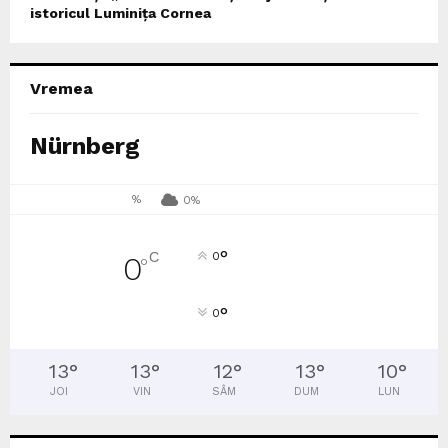
istoricul Luminița Cornea
Vremea
Nürnberg
%
0%
°
C
0
0
°
°
0
13
°
13
°
12
°
13
°
10
°
JOI
VIN
SÂM
DUM
LUN