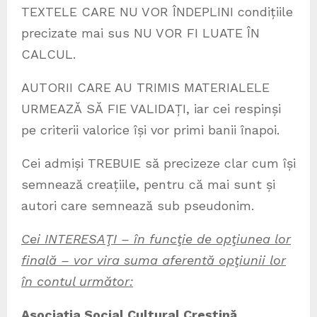
TEXTELE CARE NU VOR ÎNDEPLINI condițiile
precizate mai sus NU VOR FI LUATE ÎN
CALCUL.
AUTORII CARE AU TRIMIS MATERIALELE
URMEAZĂ SĂ FIE VALIDAȚI, iar cei respinși
pe criterii valorice își vor primi banii înapoi.
Cei admiși TREBUIE să precizeze clar cum își
semnează creațiile, pentru că mai sunt și
autori care semnează sub pseudonim.
Cei INTERESAŢI – în funcţie de opţiunea lor
finală – vor vira suma aferentă opţiunii lor
în contul următor:
Asocia
ț
ia Social Cultural Creştină