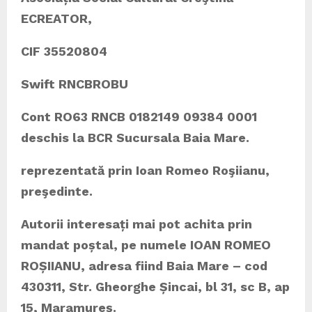
ECREATOR
,
CIF 35520804
Swift RNCBROBU
Cont RO63 RNCB 0182149 09384 0001
deschis la BCR Sucursala Baia Mare.
reprezentată prin Ioan Romeo Roşiianu,
preşedinte.
Autorii interesa
ți m
ai pot achita prin
mandat po
ștal, pe numele IOAN ROMEO
ROȘIIANU, adresa fiind
Baia Mare – cod
430311, Str. Gheorghe
Șincai, bl 31, sc B, ap
15, Maramureș.