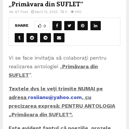
„Primăvara din SUFLET”
de
GT Post
April 12, 2023
0
1310
SHARE
0
Vi se face invitaţia să colaboraţi pentru
realizarea antologiei „
Primăvara din
SUFLET
”.
Textele dvs le veţi trimite NUMAI pe
adresa
rosiianu@yahoo.com
, cu
precizarea expresă: PENTRU ANTOLOGIA
„Primăvara din SUFLET”.
Este evident faptul că poeziile, prozele