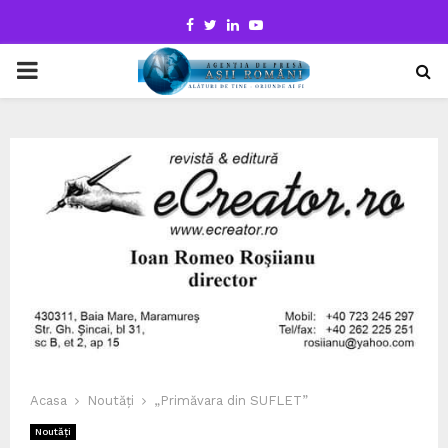
Facebook
Twitter
Linkedin
Youtube
PRIMARY
MENU
Acasa
Noutăți
„Primăvara din SUFLET”
Noutăți