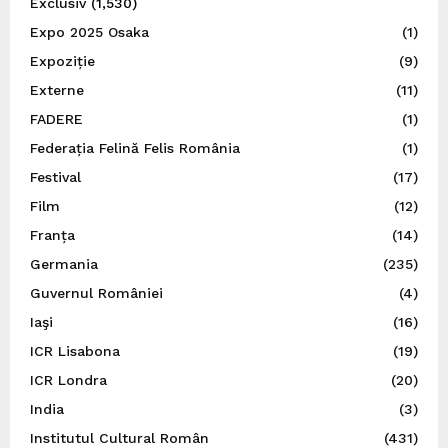
Exclusiv
(1,530)
Expo 2025 Osaka
(1)
Expoziție
(9)
Externe
(11)
FADERE
(1)
Federația Felină Felis România
(1)
Festival
(17)
Film
(12)
Franța
(14)
Germania
(235)
Guvernul României
(4)
Iaşi
(16)
ICR Lisabona
(19)
ICR Londra
(20)
India
(3)
Institutul Cultural Român
(431)