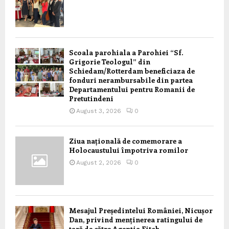
Scoala parohiala a Parohiei “Sf.
Grigorie Teologul” din
Schiedam/Rotterdam beneficiaza de
fonduri nerambursabile din partea
Departamentului pentru Romanii de
Pretutindeni
August 3, 2026
0
Ziua națională de comemorare a
Holocaustului împotriva romilor
August 2, 2026
0
Mesajul Președintelui României, Nicușor
Dan, privind menținerea ratingului de
țară de către Agenția Fitch,