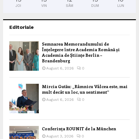
JOI
VIN
SÂM
DUM
LUN
Editoriale
Semnarea Memorandumului de
Înțelegere între Academia Română și
Academia de Științe Berlin –
Brandenburg
August 6, 2026
0
Mircia Gutău: „Râmnicu Vâlcea este, mai
mult decât un loc, un sentiment”
August 6, 2026
0
Conferința ROUNIT de la München
August 3, 2026
0