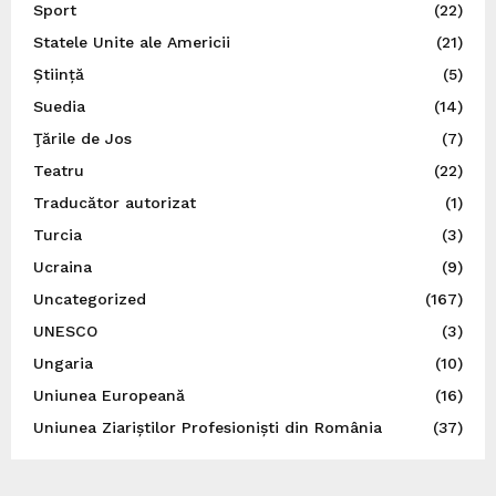
Sport
(22)
Statele Unite ale Americii
(21)
Știință
(5)
Suedia
(14)
Ţările de Jos
(7)
Teatru
(22)
Traducător autorizat
(1)
Turcia
(3)
Ucraina
(9)
Uncategorized
(167)
UNESCO
(3)
Ungaria
(10)
Uniunea Europeană
(16)
Uniunea Ziariștilor Profesioniști din România
(37)