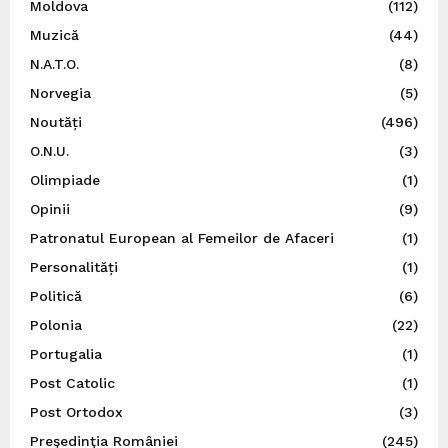
Moldova
(112)
Muzică
(44)
N.A.T.O.
(8)
Norvegia
(5)
Noutăți
(496)
O.N.U.
(3)
Olimpiade
(1)
Opinii
(9)
Patronatul European al Femeilor de Afaceri
(1)
Personalități
(1)
Politică
(6)
Polonia
(22)
Portugalia
(1)
Post Catolic
(1)
Post Ortodox
(3)
Preşedinţia României
(245)