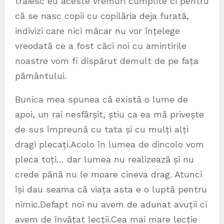
trăiesc eu aceste vremuri cumplite ci pentru
că se nasc copii cu copilăria deja furată,
indivizi care nici măcar nu vor înțelege
vreodată ce a fost căci noi cu amintirile
noastre vom fi dispărut demult de pe fața
pământului.
Bunica mea spunea că există o lume de
apoi, un rai nesfârșit, știu ca ea mă privește
de sus împreună cu tata și cu mulți alți
dragi plecați.Acolo în lumea de dincolo vom
pleca toți… dar lumea nu realizează și nu
crede până nu le moare cineva drag. Atunci
își dau seama că viața asta e o luptă pentru
nimic.Defapt noi nu avem de adunat avuții ci
avem de învățat lecții.Cea mai mare lecție