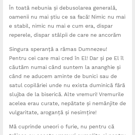
În toată nebunia și debusolarea generală,
oamenii nu mai știu ce sa facă! Nimic nu mai
e stabil, nimic nu mai e cum era, dispar
reperele, dispar stâlpii de care ne ancorăm
Singura speranță a rămas Dumnezeu!
Pentru cei care mai cred în El! Dar și pe El îl
căutăm numai când suntem la ananghie și
când ne aducem aminte de bunici sau de
satul copilăriei unde nu exista duminică fără
slujba de la biserică. Alte vremuri! Vremurile
acelea erau curate, nepătate și nemânjite de
vulgaritate, aroganță și nesimțire!
Mă cuprinde uneori o furie, nu pentru că