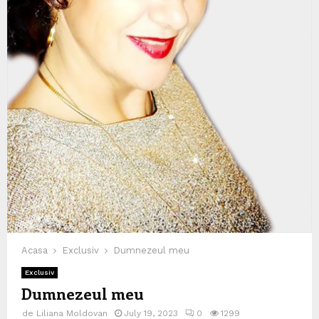
Acasa
Exclusiv
Dumnezeul meu
Exclusiv
Dumnezeul meu
de
Liliana Moldovan
July 19, 2023
0
1299