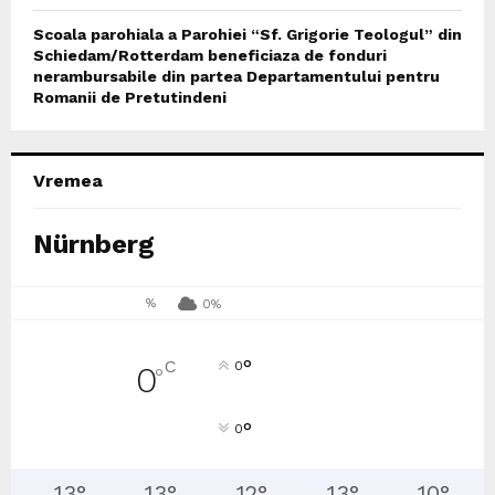
Scoala parohiala a Parohiei “Sf. Grigorie Teologul” din
Schiedam/Rotterdam beneficiaza de fonduri
nerambursabile din partea Departamentului pentru
Romanii de Pretutindeni
Vremea
Nürnberg
%
0%
°
C
0
0
°
°
0
13
°
13
°
12
°
13
°
10
°