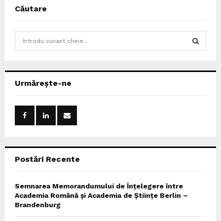
Căutare
S
e
a
S
r
c
E
Urmărește-ne
h
f
A
o
r
R
:
C
Postări Recente
H
Semnarea Memorandumului de Înțelegere între
Academia Română și Academia de Științe Berlin –
Brandenburg