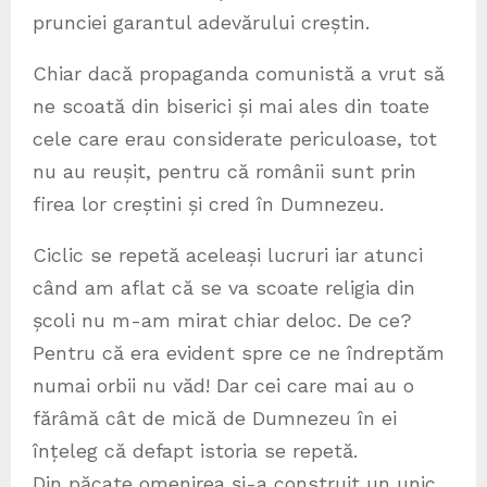
prunciei garantul adevărului creștin.
Chiar dacă propaganda comunistă a vrut să
ne scoată din biserici și mai ales din toate
cele care erau considerate periculoase, tot
nu au reușit, pentru că românii sunt prin
firea lor creștini și cred în Dumnezeu.
Ciclic se repetă aceleași lucruri iar atunci
când am aflat că se va scoate religia din
școli nu m-am mirat chiar deloc. De ce?
Pentru că era evident spre ce ne îndreptăm
numai orbii nu văd! Dar cei care mai au o
fărâmă cât de mică de Dumnezeu în ei
înțeleg că defapt istoria se repetă.
Din păcate omenirea și-a construit un unic