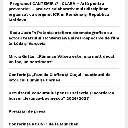
Programul CANTEMIR // „CLARA – Artă pentru
prevenție” – proiect colaborativ multidisciplinar
organizat cu sprijinul ICR în România și Republica
Moldova
Radu Jude în Polonia: ateliere cinematografice cu
actorii teatrului TR Warszawa și retrospective de film
la Łódź și Varșovia
Mircia Gutău: „Râmnicu Vâlcea este, mai mult decât
un loc, un sentiment”
Conferința „Familia Cioflec și Clujul” susținută de
istoricul Luminița Cornea
Rezultatul concursului pentru selecția și acordarea
bursei „Ierunca-Lovinescu” 2026/2027
Precizări de presă
Conferința ROUNIT de la München