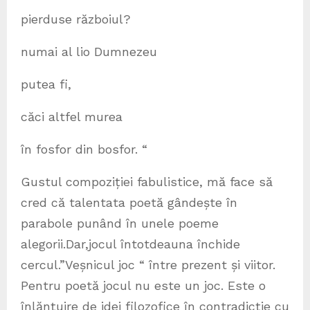
pierduse războiul?
numai al lio Dumnezeu
putea fi,
căci altfel murea
în fosfor din bosfor. “
Gustul compoziției fabulistice, mă face să
cred că talentata poetă gândește în
parabole punând în unele poeme
alegorii.Dar,jocul întotdeauna închide
cercul.”Veșnicul joc “ între prezent și viitor.
Pentru poetă jocul nu este un joc. Este o
înlănțuire de idei filozofice în contradicție cu