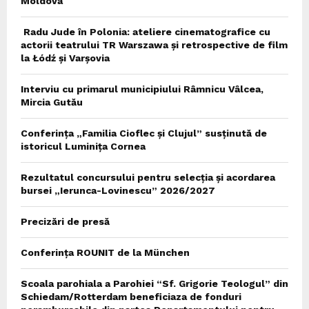
Moldova
Radu Jude în Polonia: ateliere cinematografice cu
actorii teatrului TR Warszawa și retrospective de film
la Łódź și Varșovia
Interviu cu primarul municipiului Râmnicu Vâlcea,
Mircia Gutău
Conferința „Familia Cioflec și Clujul” susținută de
istoricul Luminița Cornea
Rezultatul concursului pentru selecția și acordarea
bursei „Ierunca-Lovinescu” 2026/2027
Precizări de presă
Conferința ROUNIT de la München
Scoala parohiala a Parohiei “Sf. Grigorie Teologul” din
Schiedam/Rotterdam beneficiaza de fonduri