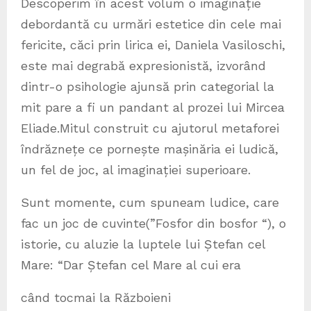
Descoperim în acest volum o imaginație
debordantă cu urmări estetice din cele mai
fericite, căci prin lirica ei, Daniela Vasiloschi,
este mai degrabă expresionistă, izvorând
dintr-o psihologie ajunsă prin categorial la
mit pare a fi un pandant al prozei lui Mircea
Eliade.Mitul construit cu ajutorul metaforei
îndrăznețe ce pornește mașinăria ei ludică,
un fel de joc, al imaginației superioare.
Sunt momente, cum spuneam ludice, care
fac un joc de cuvinte(”Fosfor din bosfor “), o
istorie, cu aluzie la luptele lui Ștefan cel
Mare: “Dar Ștefan cel Mare al cui era
când tocmai la Războieni