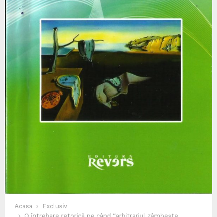
Acasa
Exclusiv
O întrebare retorică pe când “arbitrariul zâmbește