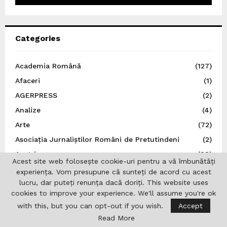
Categories
Academia Română
(127)
Afaceri
(1)
AGERPRESS
(2)
Analize
(4)
Arte
(72)
Asociația Jurnaliștilor Români de Pretutindeni
(2)
Austria
(33)
Acest site web folosește cookie-uri pentru a vă îmbunătăți
Autoritatea Electorală Permanentă
(6)
experiența. Vom presupune că sunteți de acord cu acest
lucru, dar puteți renunța dacă doriți. This website uses
Basarabia
(5)
cookies to improve your experience. We'll assume you're ok
Belgia
(7)
with this, but you can opt-out if you wish.
Accept
Benzi Desenate
(15)
Read More