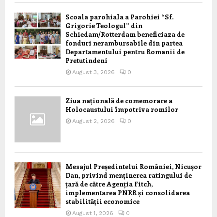
Scoala parohiala a Parohiei “Sf.
Grigorie Teologul” din
Schiedam/Rotterdam beneficiaza de
fonduri nerambursabile din partea
Departamentului pentru Romanii de
Pretutindeni
August 3, 2026
0
Ziua națională de comemorare a
Holocaustului împotriva romilor
August 2, 2026
0
Mesajul Președintelui României, Nicușor
Dan, privind menținerea ratingului de
țară de către Agenția Fitch,
implementarea PNRR și consolidarea
stabilității economice
August 1, 2026
0