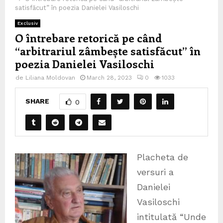
satisfăcut” în poezia Danielei Vasiloschi
Exclusiv
O întrebare retorică pe când
“arbitrariul zâmbește satisfăcut” în
poezia Danielei Vasiloschi
de
Liliana Moldovan
March 28, 2023
0
1033
SHARE
0
Placheta de
versuri a
Danielei
Vasiloschi
intitulată “Unde