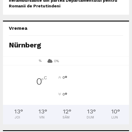
nerambursabile din partea Departamentului pentru
Romanii de Pretutindeni
Vremea
Nürnberg
%
0%
°
C
0
0
°
°
0
13
°
13
°
12
°
13
°
10
°
JOI
VIN
SÂM
DUM
LUN