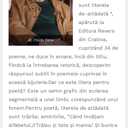
sunt literele
de-altădată “,
apărută la
Editura Revers
din Craiova,
Al. Florin Țene
cuprizând 34 de
poeme, ne duce în eroare, încă din titlu,
fiindcă la întrebarea retorică, descoperim
răspunsul subtil în poemele cuprinse în
aceasă bijuterie.Dar ce este litera pentru
poetă? Este un semn grafic din scrierea
segmentală a unei limbi, corespunzând unui
fonem.Pentru poetă, literele de altădată
sunt trăirile, amintirile, “Când învățam
alfabetul.//Trăiau și tata și mama/ Și bunica