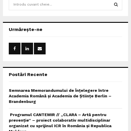
S
e
a
S
r
c
E
Urmărește-ne
h
f
A
o
r
R
:
C
Postări Recente
H
Semnarea Memorandumului de Înțelegere între
Academia Română și Academia de Științe Berlin –
Brandenburg
Programul CANTEMIR // „CLARA – Artă pentru
prevenție” – proiect colaborativ multidisciplinar
organizat cu sprijinul ICR în România și Republica