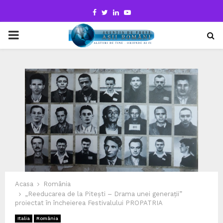
Facebook
Twitter
Linkedin
Youtube
PRIMARY
MENU
Acasa
România
„Reeducarea de la Pitești – Drama unei generații”
proiectat în încheierea Festivalului PROPATRIA
Italia
România