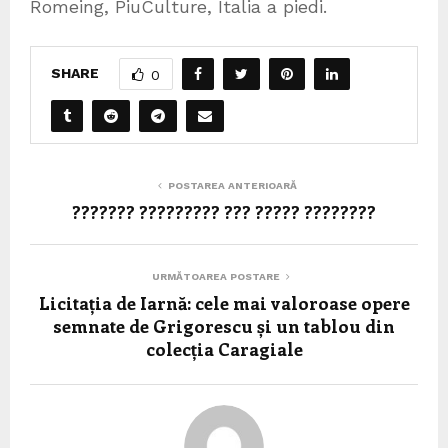
Romeing, PiuCulture, Italia a piedi.
SHARE
0
POSTAREA ANTERIOARĂ
??????? ????????? ??? ????? ????????
URMĂTOAREA POSTARE
Licitația de Iarnă: cele mai valoroase opere
semnate de Grigorescu și un tablou din
colecția Caragiale