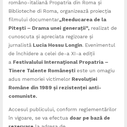
româno-italiană Propatria din Roma și
Biblioteche di Roma, organizează proiecția
filmului documentar
„Reeducarea de la
Pitești – Drama unei generații”,
realizat de
cunoscuta și apreciata regizoare și
jurnalistă
Lucia Hossu Longin
. Evenimentul
de închidere a celei de-a XI-a ediții
a
Festivalului Internaţional Propatria –
Tinere Talente Românești
este un omagiu
adus memoriei victimelor
Revoluției
Române din 1989 și rezistenței anti-
comuniste.
Accesul publicului, conform reglementărilor
în vigoare, se va efectua
doar pe bază de
rezervare
la adresa de