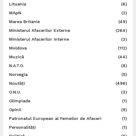
Lituania
(6)
MApN
(2)
Marea Britanie
(49)
Ministerul Afacerilor Externe
(264)
Ministerul Afacerilor Interne
(3)
Moldova
(112)
Muzică
(44)
N.A.T.O.
(8)
Norvegia
(5)
Noutăți
(496)
O.N.U.
(3)
Olimpiade
(1)
Opinii
(9)
Patronatul European al Femeilor de Afaceri
(1)
Personalități
(1)
Politică
(6)