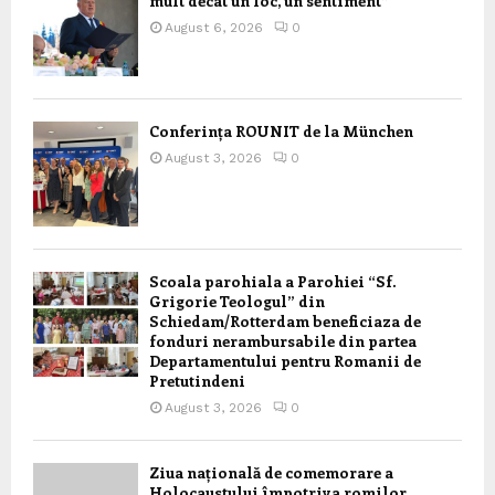
mult decât un loc, un sentiment”
August 6, 2026
0
Conferința ROUNIT de la München
August 3, 2026
0
Scoala parohiala a Parohiei “Sf.
Grigorie Teologul” din
Schiedam/Rotterdam beneficiaza de
fonduri nerambursabile din partea
Departamentului pentru Romanii de
Pretutindeni
August 3, 2026
0
Ziua națională de comemorare a
Holocaustului împotriva romilor