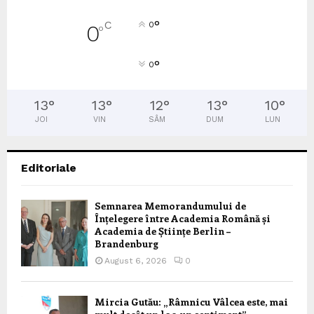
°
C
0
0
°
°
0
13
°
13
°
12
°
13
°
10
°
JOI
VIN
SÂM
DUM
LUN
Editoriale
Semnarea Memorandumului de
Înțelegere între Academia Română și
Academia de Științe Berlin –
Brandenburg
August 6, 2026
0
Mircia Gutău: „Râmnicu Vâlcea este, mai