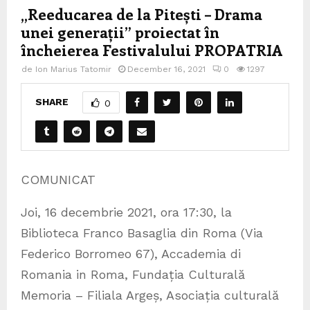
„Reeducarea de la Pitești – Drama
unei generații” proiectat în
încheierea Festivalului PROPATRIA
de
Ion Marius Tatomir
December 16, 2021
0
1297
SHARE
0
COMUNICAT
Joi, 16 decembrie 2021, ora 17:30, la
Biblioteca Franco Basaglia din Roma (Via
Federico Borromeo 67), Accademia di
Romania in Roma, Fundația Culturală
Memoria – Filiala Argeș, Asociația culturală