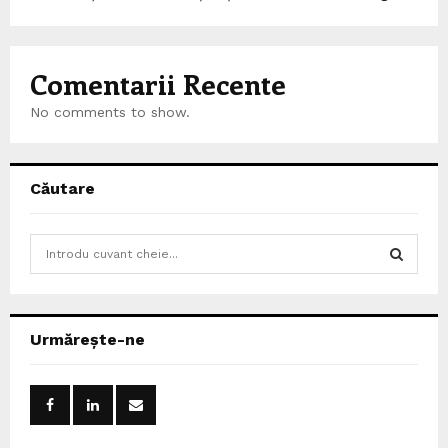
Comentarii Recente
No comments to show.
Căutare
S
e
a
S
r
c
E
Urmărește-ne
h
f
A
o
r
R
: