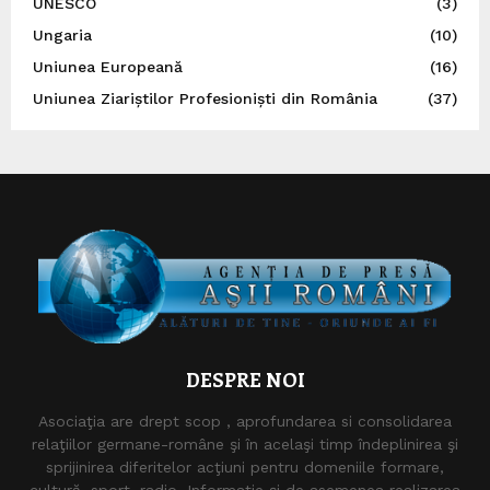
UNESCO
(3)
Ungaria
(10)
Uniunea Europeană
(16)
Uniunea Ziariștilor Profesioniști din România
(37)
DESPRE NOI
Asociaţia are drept scop , aprofundarea si consolidarea
relaţiilor germane-române şi în acelaşi timp îndeplinirea şi
sprijinirea diferitelor acţiuni pentru domeniile formare,