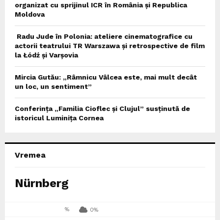
organizat cu sprijinul ICR în România și Republica
Moldova
Radu Jude în Polonia: ateliere cinematografice cu
actorii teatrului TR Warszawa și retrospective de film
la Łódź și Varșovia
Mircia Gutău: „Râmnicu Vâlcea este, mai mult decât
un loc, un sentiment”
Conferința „Familia Cioflec și Clujul” susținută de
istoricul Luminița Cornea
Vremea
Nürnberg
%
0%