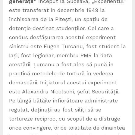
generaţii”
Început la Suceava, „Experientul”
este transferat în decembrie 1949 la
închisoarea de la Pitești, un spațiu de
detenție destinat studenților. Cel care a
condus desfășurarea acestui experiment
sinistru este Eugen Țurcanu, fost student la
Iași, fost legionar, membru PMR la data
arestării. Țurcanu a fost ales să pună în
practică metodele de tortură în vederea
demascării. Inițiatorul acestui experiment
este Alexandru Nicolschi, șeful Securității.
Pe lângă bătăile înfiorătoare administrate
regulat, deținuții au fost siliți să se
tortureze reciproc, cu scopul de a distruge
orice convingere, orice loialitate de dinaintea