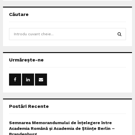
Căutare
S
e
a
S
r
c
E
Urmărește-ne
h
f
A
o
r
R
:
C
Postări Recente
H
Semnarea Memorandumului de Înțelegere între
Academia Română și Academia de Științe Berlin –
Brandenburg