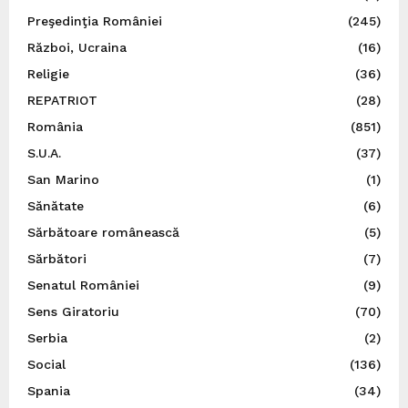
Preşedinţia României
(245)
Război, Ucraina
(16)
Religie
(36)
REPATRIOT
(28)
România
(851)
S.U.A.
(37)
San Marino
(1)
Sănătate
(6)
Sărbătoare românească
(5)
Sărbători
(7)
Senatul României
(9)
Sens Giratoriu
(70)
Serbia
(2)
Social
(136)
Spania
(34)