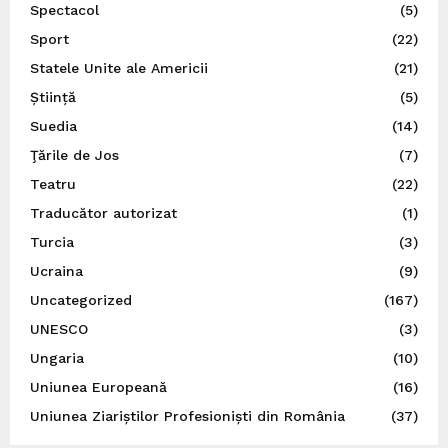
Spectacol
(5)
Sport
(22)
Statele Unite ale Americii
(21)
Știință
(5)
Suedia
(14)
Ţările de Jos
(7)
Teatru
(22)
Traducător autorizat
(1)
Turcia
(3)
Ucraina
(9)
Uncategorized
(167)
UNESCO
(3)
Ungaria
(10)
Uniunea Europeană
(16)
Uniunea Ziariștilor Profesioniști din România
(37)