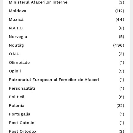
Ministerul Afacerilor Interne
(3)
Moldova
(112)
Muzică
(44)
N.A.T.O.
(8)
Norvegia
(5)
Noutăți
(496)
O.N.U.
(3)
Olimpiade
(1)
Opinii
(9)
Patronatul European al Femeilor de Afaceri
(1)
Personalități
(1)
Politică
(6)
Polonia
(22)
Portugalia
(1)
Post Catolic
(1)
Post Ortodox
(3)