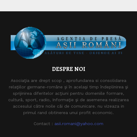
DESPRE NOI
Asociaţia are drept scop , aprofundarea si consolidarea
relaţiilor germane-române şi în acelaşi timp îndeplinirea şi
sprijinirea diferitelor acţiuni pentru domeniile formare,
cultură, sport, radio, Informaţie şi de asemenea realizarea
accesului către noile căi de comunicare. nu vizeaza in
primul rand obtinerea unui profit economic.
Contact :
asii.romani@yahoo.com