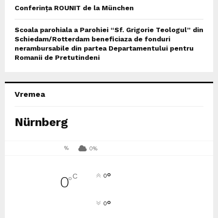
Conferința ROUNIT de la München
Scoala parohiala a Parohiei “Sf. Grigorie Teologul” din
Schiedam/Rotterdam beneficiaza de fonduri
nerambursabile din partea Departamentului pentru
Romanii de Pretutindeni
Vremea
Nürnberg
%
0%
°
C
0
0
°
°
0