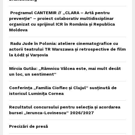
Programul CANTEMIR // „CLARA – Artă pentru
prevenție” – proiect colaborativ multidisciplinar
organizat cu sprijinul ICR în România și Republica
Moldova
Radu Jude în Polonia: ateliere cinematografice cu
actorii teatrului TR Warszawa și retrospective de film
la Łódź și Varșovia
Mircia Gutău: „Râmnicu Vâlcea este, mai mult decât
un loc, un sentiment”
Conferința „Familia Cioflec și Clujul” susținută de
istoricul Luminița Cornea
Rezultatul concursului pentru selecția și acordarea
bursei „Ierunca-Lovinescu” 2026/2027
Precizări de presă