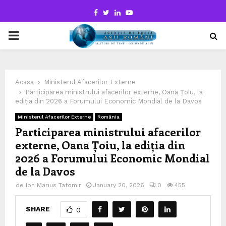
Facebook
Twitter
Linkedin
Youtube
PRIMARY
MENU
Acasa
Ministerul Afacerilor Externe
Participarea ministrului afacerilor externe, Oana Țoiu, la
ediția din 2026 a Forumului Economic Mondial de la Davos
Ministerul Afacerilor Externe
România
Participarea ministrului afacerilor
externe, Oana Țoiu, la ediția din
2026 a Forumului Economic Mondial
de la Davos
de
Ion Marius Tatomir
January 20, 2026
0
455
SHARE
0