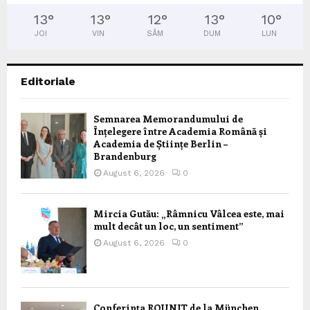
13
°
13
°
12
°
13
°
10
°
JOI
VIN
SÂM
DUM
LUN
Editoriale
Semnarea Memorandumului de
Înțelegere între Academia Română și
Academia de Științe Berlin –
Brandenburg
August 6, 2026
0
Mircia Gutău: „Râmnicu Vâlcea este, mai
mult decât un loc, un sentiment”
August 6, 2026
0
Conferința ROUNIT de la München