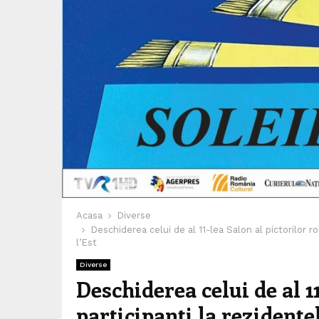
Acasa
Diverse
Deschiderea celui de al 11-lea Salon al pictorilor r
l’Est
Diverse
Deschiderea celui de al 1
participanti la rezidente