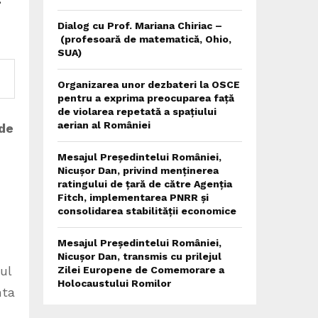
Dialog cu Prof. Mariana Chiriac –
(profesoară de matematică, Ohio,
SUA)
Organizarea unor dezbateri la OSCE
pentru a exprima preocuparea față
de violarea repetată a spațiului
aerian al României
 de
Mesajul Președintelui României,
Nicușor Dan, privind menținerea
ratingului de țară de către Agenția
Fitch, implementarea PNRR și
consolidarea stabilității economice
Mesajul Președintelui României,
Nicușor Dan, transmis cu prilejul
ul
Zilei Europene de Comemorare a
Holocaustului Romilor
nta