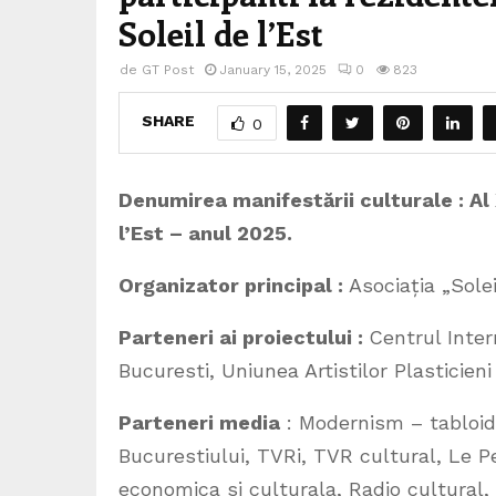
Soleil de l’Est
de
GT Post
January 15, 2025
0
823
SHARE
0
Denumirea manifestării culturale : Al 
l’Est – anul 2025.
Organizator principal :
Asociația „Solei
Parteneri ai proiectului :
Centrul Inter
Bucuresti, Uniunea Artistilor Plasticien
Parteneri media
: Modernism – tabloid 
Bucurestiului, TVRi, TVR cultural, Le
economica si culturala, Radio cultural,