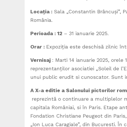
Locația :
Sala „Constantin Brâncuși”, Pa
România.
Perioada : 12
– 31 ianuarie 2025.
Orar :
Expoziția este deschisă zilnic înt
Vernisaj
: Marti 14 ianuarie 2025, orele
reprezentanților asociatiei „Soleil de l’E
unui public erudit si cunoscator. Sunt i
A X-a editie a Salonului pictorilor ro
reprezintă o continuare a multiplelor m
capitala Româniai, si în Paris. Etape an
Fondation Christiane Peugeot din Paris,
„Ion Luca Caragiale”, din Bucuresti. În c