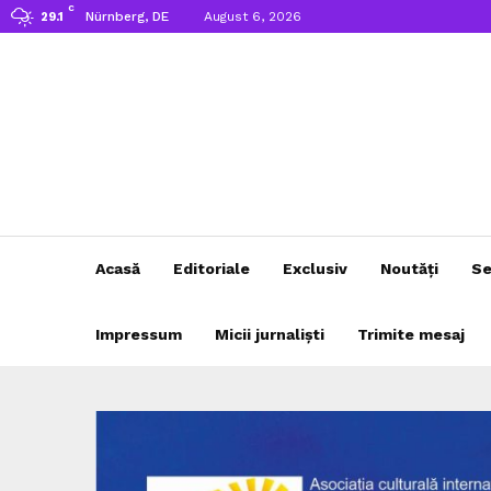
C
Nürnberg, DE
August 6, 2026
29.1
Acasă
Editoriale
Exclusiv
Noutăți
Se
Impressum
Micii jurnaliști
Trimite mesaj