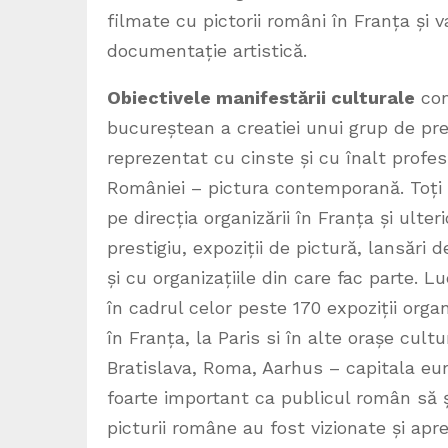
filmate cu pictorii români în Franța și v
documentație artistică.
Obiectivele manifestării culturale
con
bucureștean a creatiei unui grup de pres
reprezentat cu cinste și cu înalt profe
României – pictura contemporană. Toți a
pe direcția organizării în Franța și ulte
prestigiu, expoziții de pictură, lansări d
și cu organizațiile din care fac parte. 
în cadrul celor peste 170 expoziții orga
în Franța, la Paris si în alte orașe cult
Bratislava, Roma, Aarhus – capitala eur
foarte important ca publicul român să ș
picturii române au fost vizionate și apr