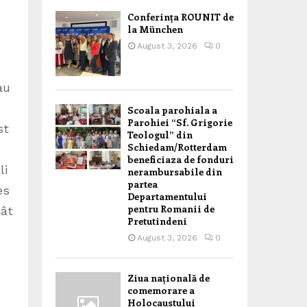
Conferința ROUNIT de
la München
August 3, 2026
0
au
Scoala parohiala a
Parohiei “Sf. Grigorie
st
Teologul” din
Schiedam/Rotterdam
beneficiaza de fonduri
li
nerambursabile din
partea
es
Departamentului
pentru Romanii de
tât
Pretutindeni
August 3, 2026
0
Ziua națională de
comemorare a
Holocaustului