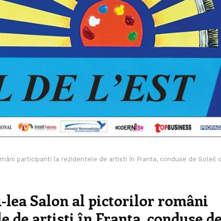
omâni participanti la rezidentele de artisti în Franta, conduse de Soleil 
1-lea Salon al pictorilor români
le de artisti în Franta, conduse d