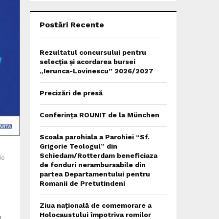
C
H
Postări Recente
Rezultatul concursului pentru
selecția și acordarea bursei
„Ierunca-Lovinescu” 2026/2027
Precizări de presă
Conferința ROUNIT de la München
Scoala parohiala a Parohiei “Sf.
Grigorie Teologul” din
Schiedam/Rotterdam beneficiaza
de
de fonduri nerambursabile din
partea Departamentului pentru
Romanii de Pretutindeni
Ziua națională de comemorare a
e
Holocaustului împotriva romilor