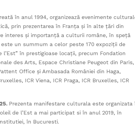
 creată în anul 1994, organizează evenimente cultural
ică, prin prezentarea în Franța și în alte țări din
 interes și importanță a culturii române, în speță
 este un summum a celor peste 170 expoziții de
 l’Est” în prestigioase locații, precum Fondation
onale des Arts, Espace Christiane Peugeot din Paris,
Pattent Office și Ambasada României din Haga,
uxelles, ICR Viena, ICR Praga, ICR Bruxelles, ICR
025.
Prezenta manifestare culturala este organizata 
oleil de l’Est a mai participat si în anul 2019, în
nstitutiei, în Bucuresti.