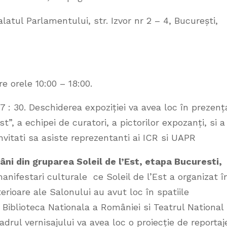
latul Parlamentului, str. Izvor nr 2 – 4, București,
re orele 10:00 – 18:00.
 17 : 30. Deschiderea expoziției va avea loc în prezenț
st”, a echipei de curatori, a pictorilor expozanți, si a
nvitati sa asiste reprezentanti ai ICR si UAPR
mâni din gruparea Soleil de l’Est, etapa Bucuresti,
anifestari culturale ce Soleil de l’Est a organizat î
terioare ale Salonului au avut loc în spatiile
 Biblioteca Nationala a României si Teatrul National
adrul vernisajului va avea loc o proiecție de reportaj