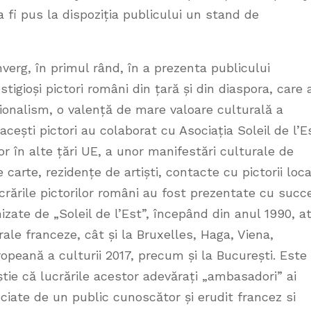
a fi pus la dispoziția publicului un stand de
verg, în primul rând, în a prezenta publicului
tigioși pictori români din țară și din diaspora, care 
sionalism, o valență de mare valoare culturală a
cești pictori au colaborat cu Asociația Soleil de l’E
rior în alte țări UE, a unor manifestări culturale de
e carte, rezidențe de artiști, contacte cu pictorii loca
Lucrările pictorilor români au fost prezentate cu succ
nizate de „Soleil de l’Est”, începând din anul 1990, a
urale franceze, cât și la Bruxelles, Haga, Viena,
opeană a culturii 2017, precum și la București. Este
tie că lucrările acestor adevărați „ambasadori” ai
eciate de un public cunoscător și erudit francez si