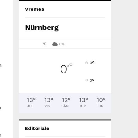
Vremea
Nürnberg
%
0%
°
0
C
a
0
°
°
0
13
°
13
°
12
°
13
°
10
°
n
JOI
VIN
SÂM
DUM
LUN
Editoriale
e