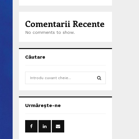
Comentarii Recente
No comments to show.
Căutare
S
e
a
S
r
c
E
Urmărește-ne
h
f
A
o
r
R
: