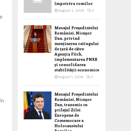
împotriva romilor
August 2, 2026
0
e
Mesajul Președintelui
României, Nicușor
Dan, privind
menținerea ratingului
de țară de către
Agenția Fitch,
implementarea PNRR
și consolidarea
stabilității economice
August 1, 2026
0
Mesajul Președintelui
României, Nicușor
în
Dan, transmis cu
prilejul Zilei
Europene de
Comemorare a
Holocaustului
Romilor