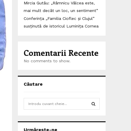
Mircia Gutău: „Râmnicu Vâlcea este,
mai mult decât un loc, un sentiment”
Conferința „Familia Cioflec și Clujul”
susținută de istoricul Luminița Cornea
Comentarii Recente
No comments to show.
Căutare
S
e
a
S
r
c
E
Urmărește-ne