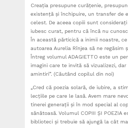
Creația presupune curățenie, presupune
existență și închipuire, un transfer de
celest. De aceea copiii sunt considerați 
iubesc curat, pentru că încă nu cunosc
În această părticică a inimii noastre, c
autoarea Aurelia Rînjea să ne regăsim ș
Întreg volumul ADAGIETTO este un perip
imagini care te invită să vizualizezi, dar
amintiri”. (Căutând copilul din noi)
„Cred că poezia solară, de iubire, a sti
lecțiile pe care le lasă. Avem mare nevo
tinerei generații și în mod special al co
sănătoasă. Volumul COPIII ȘI POEZIA est
biblioteci și trebuie să ajungă la cât m