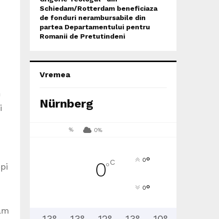
Schiedam/Rotterdam beneficiaza
de fonduri nerambursabile din
partea Departamentului pentru
Romanii de Pretutindeni
Vremea
n
Nürnberg
i
%
0%
°
0
C
0
°
pi
°
0
iam
13
°
13
°
12
°
13
°
10
°