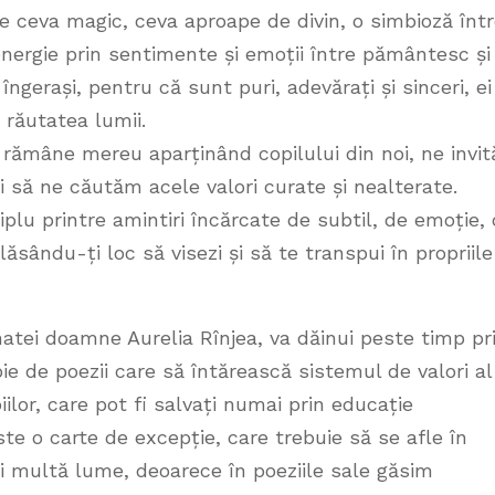
 ceva magic, ceva aproape de divin, o simbioză înt
 energie prin sentimente și emoții între pământesc și
îngerași, pentru că sunt puri, adevărați și sinceri, ei
 răutatea lumii.
e rămâne mereu aparținând copilului din noi, ne invit
i să ne căutăm acele valori curate și nealterate.
lu printre amintiri încărcate de subtil, de emoție,
 lăsându-ți loc să visezi și să te transpui în propriile
matei doamne Aurelia Rînjea, va dăinui peste timp pr
ie de poezii care să întărească sistemul de valori al
piilor, care pot fi salvați numai prin educație
e o carte de excepție, care trebuie să se afle în
ai multă lume, deoarece în poeziile sale găsim