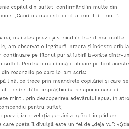
enie copilul din suflet, confirmând în multe din
spune: „Când nu mai ești copil, ai murit de mult”.
ei, mai ales poezii și scriind în trecut mai multe
ale, am observat o legătură intactă și indestructibilă
n continuare pe filonul pur al iubirii izvorâte dintr-u
în suflet. Pentru o mai bună edificare pe firul aceste
e din recenziile pe care le-am scris:
ă lină, ce trece prin meandrele copilăriei și care se
 ale nedreptății, împrăștiindu-se apoi în cascade
ze minți, prin descoperirea adevărului spus, în stro
n compendiu pentru suflet)
 poezii, iar revelația poeziei a apărut în pădure
 care poeta îl divulgă este un fel de „deja vu”: «Șt