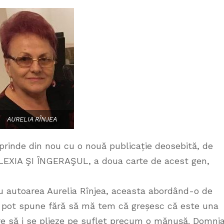
AURELIA RÎNJEA
rprinde din nou cu o nouă publicație deosebită, de
ALEXIA ŞI ȊNGERAŞUL, a doua carte de acest gen,
u autoarea Aurelia Rînjea, aceasta abordând-o de
ar pot spune fără să mă tem că greșesc că este una
are să i se plieze pe suflet precum o mănușă. Domni