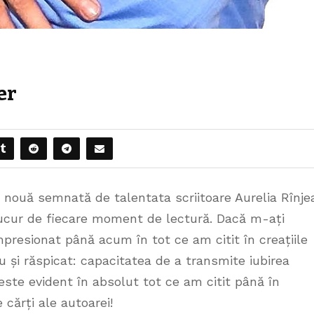
er
 nouă semnată de talentata scriitoare Aurelia Rînje
 bucur de fiecare moment de lectură. Dacă m-ați
presionat până acum în tot ce am citit în creațiile
 și răspicat: capacitatea de a transmite iubirea
este evident în absolut tot ce am citit până în
cărți ale autoarei!