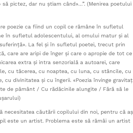
o să pictez, dar nu știam când»…”. (Menirea poetului 
e poezie ca fiind un copil ce rămâne în sufletul
e în sufletul adolescentului, al omului matur și al
uferință». La fel și în sufletul poetei, trecut prin
ntă, care are aripi de înger și care o apropie de tot ce
rea extra și intra senzorială a autoarei, care
le, cu tăcerea, cu noaptea, cu luna, cu stâncile, cu
 cu divinitatea și cu îngerii. «Poezia învinge gravitaț
e de pământ / Cu rădăcinile alungite / Fără să le
ușarului)
necesitatea căutării copilului din noi, pentru că a
il este un artist. Problema este să rămâi un artist