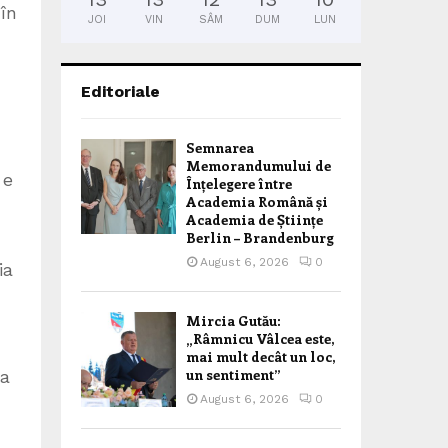
în
JOI
VIN
SÂM
DUM
LUN
Editoriale
Semnarea
Memorandumului de
 e
Înțelegere între
Academia Română și
Academia de Științe
Berlin – Brandenburg
August 6, 2026
0
ia
Mircia Gutău:
„Râmnicu Vâlcea este,
mai mult decât un loc,
un sentiment”
șa
August 6, 2026
0