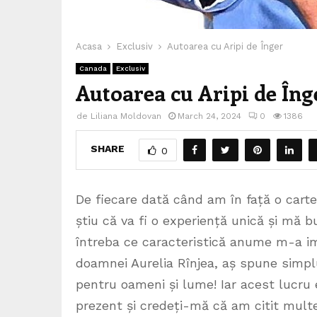
Acasa
Exclusiv
Autoarea cu Aripi de Înger
Canada
Exclusiv
Autoarea cu Aripi de Îng
de
Liliana Moldovan
March 24, 2024
0
1386
SHARE
0
De fiecare dată când am în față o carte
știu că va fi o experiență unică și mă
întreba ce caracteristică anume m-a im
doamnei Aurelia Rînjea, aș spune simplu
pentru oameni și lume! Iar acest lucru 
prezent și credeți-mă că am citit multe 