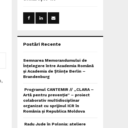
h
f
A
o
r
R
:
C
H
Postări Recente
Semnarea Memorandumului de
Înțelegere între Academia Română
și Academia de Științe Berlin –
Brandenburg
a,
Programul CANTEMIR // „CLARA –
Artă pentru prevenție” – proiect
colaborativ multidisciplinar
organizat cu sprijinul ICR în
România și Republica Moldova
Radu Jude în Polonia: ateliere