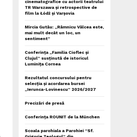
cinematografice cu actorii teatrului
TR Warszawa și retrospective de
film la Łódź și Varșovia
Mircia Gutău: „Râmnicu Vâlcea este,
mai mult decât un loc, un
sentiment”
Conferința „Familia Cioflec și
Clujul” susținută de istoricul
Luminița Cornea
Rezultatul concursului pentru
selecția și acordarea bursei
„Ierunca-Lovinescu” 2026/2027
Precizări de presă
Conferința ROUNIT de la München
Scoala parohiala a Parohiei “Sf.
a
Grigorie Teologul” din