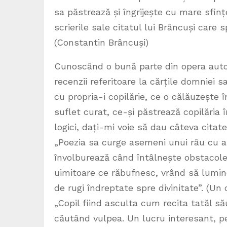
sa păstrează și îngrijește cu mare sfinț
scrierile sale citatul lui Brâncuși care 
(Constantin Brâncuși)
Cunoscând o bună parte din opera autoar
recenzii referitoare la cărțile domniei s
cu propria-i copilărie, ce o călăuzește î
suflet curat, ce-și păstrează copilăria 
logici, dați-mi voie să dau câteva citat
„Poezia sa curge asemeni unui râu cu ap
învolburează când întâlnește obstacole
uimitoare ce răbufnesc, vrând să lumine
de rugi îndreptate spre divinitate”. (U
„Copil fiind asculta cum recita tatăl său
căutând vulpea. Un lucru interesant, pe