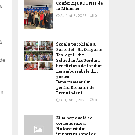
Conferința ROUNIT de
re
la München
August 3, 2026
0
ă
Scoala parohiala a
Parohiei “Sf. Grigorie
Teologul” din
 de
Schiedam/Rotterdam
beneficiaza de fonduri
nerambursabile din
partea
Departamentului
pentru Romanii de
in
Pretutindeni
August 3, 2026
0
Ziua națională de
comemorare a
Holocaustului
împotriva romilor