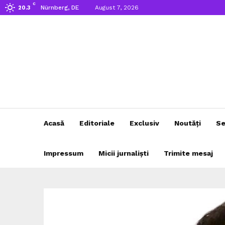
C
Nürnberg, DE
August 7, 2026
20.3
Acasă
Editoriale
Exclusiv
Noutăți
Se
Impressum
Micii jurnaliști
Trimite mesaj