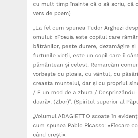
cu mult timp înainte că o să scriu, că 
vers de poem)
„La fel cum spunea Tudor Arghezi despr
omului: «Poezia este copilul care rămân
bătrânilor, peste durere, dezamăgire și s
furtunile vieții, este un copil care îi câ
pământean și celest. Remarcăm comunica
vorbește cu ploaia, cu vântul, cu păsări
creasta muntelui, dar și cu propriul sine,
/ E un mod de a zbura / Desprinzându-t
doară». (Zbor)”. (Spiritul superior al Păp
„Volumul ADAGIETTO scoate în evidență 
cum spunea Pablo Picasso: «Fiecare cop
când crești».