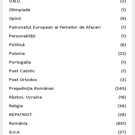
O.N.U.
(3)
Olimpiade
(1)
Opinii
(9)
Patronatul European al Femeilor de Afaceri
(1)
Personalități
(1)
Politică
(6)
Polonia
(22)
Portugalia
(1)
Post Catolic
(1)
Post Ortodox
(3)
Preşedinţia României
(245)
Război, Ucraina
(16)
Religie
(36)
REPATRIOT
(28)
România
(851)
S.U.A.
(37)