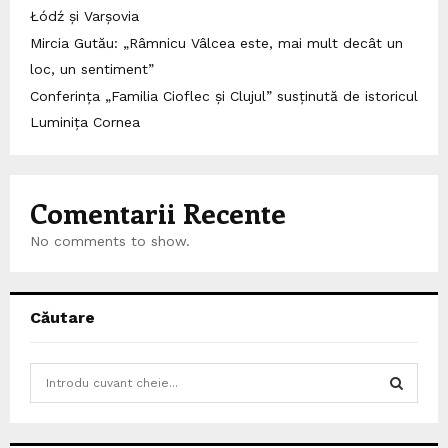
Łódź și Varșovia
Mircia Gutău: „Râmnicu Vâlcea este, mai mult decât un
loc, un sentiment”
Conferința „Familia Cioflec și Clujul” susținută de istoricul
Luminița Cornea
Comentarii Recente
No comments to show.
Căutare
S
e
a
S
r