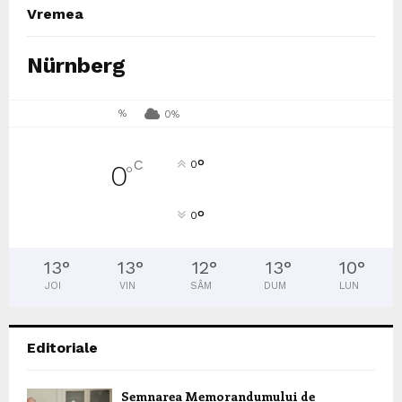
Vremea
Nürnberg
%
0%
°
C
0
0
°
°
0
13
°
13
°
12
°
13
°
10
°
JOI
VIN
SÂM
DUM
LUN
Editoriale
Semnarea Memorandumului de