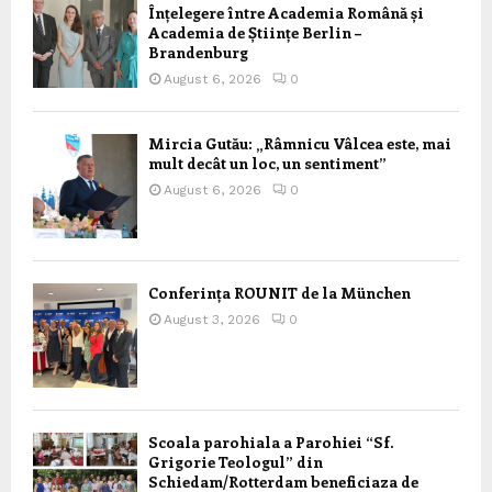
Înțelegere între Academia Română și
Academia de Științe Berlin –
Brandenburg
August 6, 2026
0
Mircia Gutău: „Râmnicu Vâlcea este, mai
mult decât un loc, un sentiment”
August 6, 2026
0
Conferința ROUNIT de la München
August 3, 2026
0
Scoala parohiala a Parohiei “Sf.
Grigorie Teologul” din
Schiedam/Rotterdam beneficiaza de