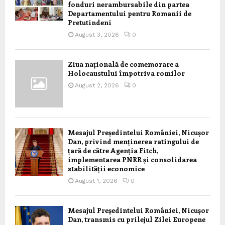
fonduri nerambursabile din partea
Departamentului pentru Romanii de
Pretutindeni
August 3, 2026
0
Ziua națională de comemorare a
Holocaustului împotriva romilor
August 2, 2026
0
Mesajul Președintelui României, Nicușor
Dan, privind menținerea ratingului de
țară de către Agenția Fitch,
implementarea PNRR și consolidarea
stabilității economice
August 1, 2026
0
Mesajul Președintelui României, Nicușor
Dan, transmis cu prilejul Zilei Europene