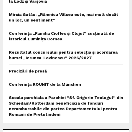
la Łódź și Varșovia
Mircia Gutău: „Râmnicu Vâlcea este, mai mult decât
un loc, un sentiment”
Conferința „Familia Cioflec și Clujul” susținută de
istoricul Luminița Cornea
Rezultatul concursului pentru selecția și acordarea
bursei „Ierunca-Lovinescu” 2026/2027
Precizări de presă
Conferința ROUNIT de la München
Scoala parohiala a Parohiei “Sf. Grigorie Teologul” din
Schiedam/Rotterdam beneficiaza de fonduri
nerambursabile din partea Departamentului pentru
Romanii de Pretutindeni