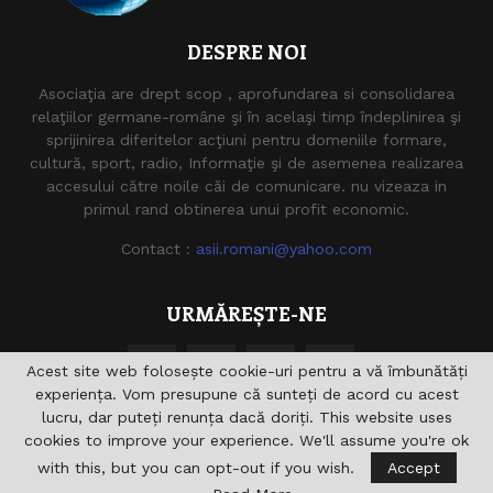
DESPRE NOI
Asociaţia are drept scop , aprofundarea si consolidarea
relaţiilor germane-române şi în acelaşi timp îndeplinirea şi
sprijinirea diferitelor acţiuni pentru domeniile formare,
cultură, sport, radio, Informaţie şi de asemenea realizarea
accesului către noile căi de comunicare. nu vizeaza in
primul rand obtinerea unui profit economic.
Contact :
asii.romani@yahoo.com
URMĂREȘTE-NE
Acest site web folosește cookie-uri pentru a vă îmbunătăți
experiența. Vom presupune că sunteți de acord cu acest
lucru, dar puteți renunța dacă doriți. This website uses
cookies to improve your experience. We'll assume you're ok
with this, but you can opt-out if you wish.
Accept
@2021 - asiiromani.eu. Toate drepturile rezervate.