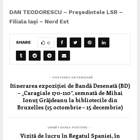
DAN TEODORESCU – Preşedintele LSR –
Filiala Iaşi – Nord Est
SHARE
0
POSTAREA ANTERIOARĂ
Itinerarea expoziției de Bandă Desenată (BD)
– „Caragiale 170-110”, semnată de Mihai
Ionuț Grăjdeanu la bibliotecile din
Bruxelles (15 octombrie – 15 decembrie)
URMĂTOAREA POSTARE
Vizită de lucru în Regatul Spaniei, în