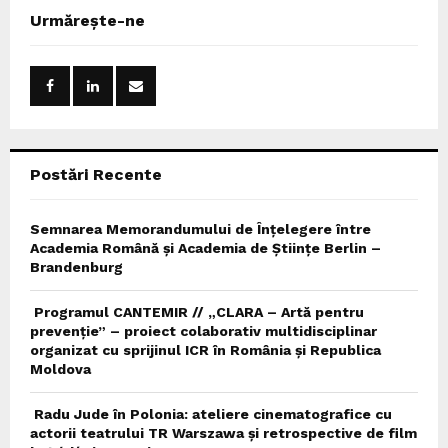
c
E
Urmărește-ne
h
f
A
o
r
R
:
C
Postări Recente
H
Semnarea Memorandumului de Înțelegere între
Academia Română și Academia de Științe Berlin –
Brandenburg
Programul CANTEMIR // „CLARA – Artă pentru
prevenție” – proiect colaborativ multidisciplinar
organizat cu sprijinul ICR în România și Republica
Moldova
Radu Jude în Polonia: ateliere cinematografice cu
actorii teatrului TR Warszawa și retrospective de film