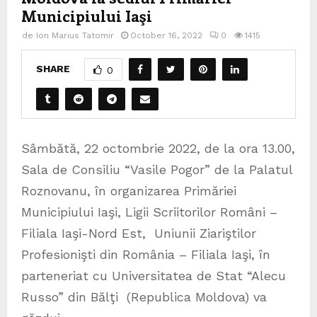
Municipiului Iaşi
de
Ion Marius Tatomir
October 16, 2022
0
1415
SHARE
0
Sâmbătă, 22 octombrie 2022, de la ora 13.00,
Sala de Consiliu “Vasile Pogor” de la Palatul
Roznovanu, în organizarea Primăriei
Municipiului Iaşi, Ligii Scriitorilor Români –
Filiala Iaşi-Nord Est, Uniunii Ziariştilor
Profesionişti din România – Filiala Iaşi, în
parteneriat cu Universitatea de Stat “Alecu
Russo” din Bălţi (Republica Moldova) va