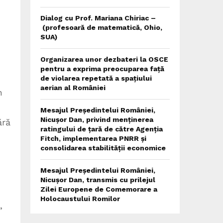
Dialog cu Prof. Mariana Chiriac –
(profesoară de matematică, Ohio,
SUA)
Organizarea unor dezbateri la OSCE
pentru a exprima preocuparea față
de violarea repetată a spațiului
aerian al României
n
Mesajul Președintelui României,
Nicușor Dan, privind menținerea
ără
ratingului de țară de către Agenția
Fitch, implementarea PNRR și
consolidarea stabilității economice
Mesajul Președintelui României,
Nicușor Dan, transmis cu prilejul
Zilei Europene de Comemorare a
Holocaustului Romilor
,