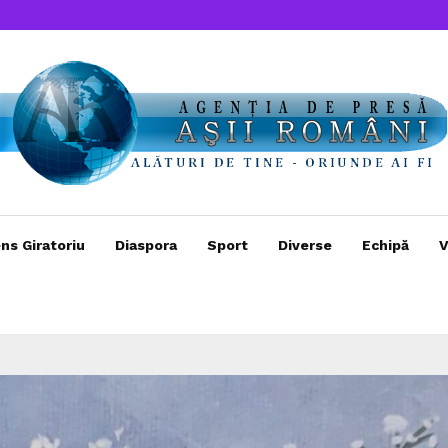
ns Giratoriu
Diaspora
Sport
Diverse
Echipă
V