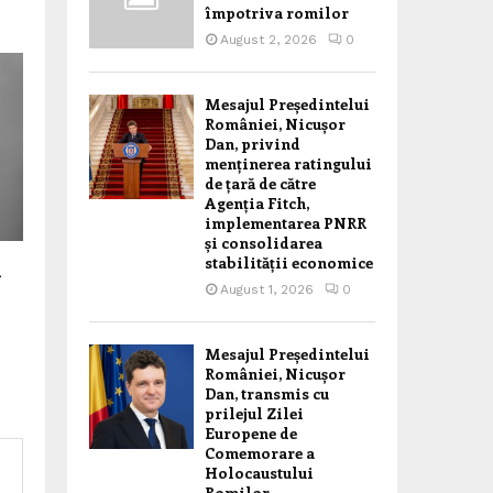
împotriva romilor
August 2, 2026
0
Mesajul Președintelui
României, Nicușor
Dan, privind
menținerea ratingului
de țară de către
Agenția Fitch,
implementarea PNRR
și consolidarea
stabilității economice
i
August 1, 2026
0
Mesajul Președintelui
României, Nicușor
Dan, transmis cu
prilejul Zilei
Europene de
Comemorare a
Holocaustului
Romilor