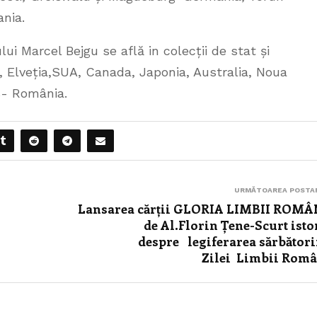
nia.
ui Marcel Bejgu se află in colecții de stat și
a, Elveția,SUA, Canada, Japonia, Australia, Noua
es- România.
URMĂTOAREA POSTA
Lansarea cărții GLORIA LIMBII ROM
de Al.Florin Țene-Scurt isto
despre legiferarea sărbători
Zilei Limbii Rom