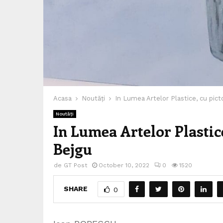
Acasa
Noutăți
In Lumea Artelor Plastice, cu pict
Noutăți
In Lumea Artelor Plastic
Bejgu
de
GT Post
October 10, 2022
0
1520
SHARE
0