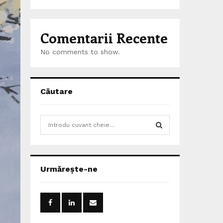
Comentarii Recente
No comments to show.
Căutare
S
e
a
S
r
c
E
Urmărește-ne
h
f
A
o
r
R
: