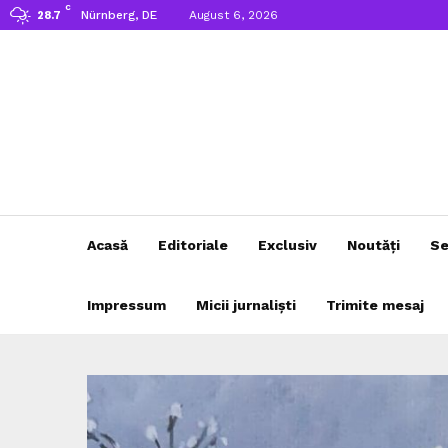
C
Nürnberg, DE
August 6, 2026
28.7
Acasă
Editoriale
Exclusiv
Noutăți
Se
Impressum
Micii jurnaliști
Trimite mesaj