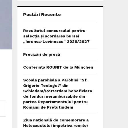
C
H
Postări Recente
Rezultatul concursului pentru
selecția și acordarea bursei
„Ierunca-Lovinescu” 2026/2027
Precizări de presă
Conferința ROUNIT de la München
Scoala parohiala a Parohiei “Sf.
Grigorie Teologul” din
Schiedam/Rotterdam beneficiaza
de fonduri nerambursabile din
partea Departamentului pentru
Romanii de Pretutindeni
Ziua națională de comemorare a
Holocaustului împotriva romilor