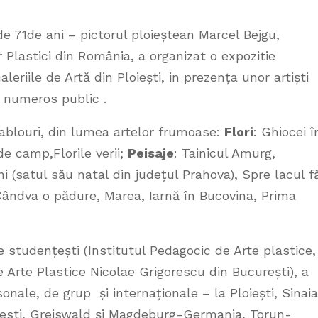
 de 71de ani – pictorul ploieștean Marcel Bejgu,
r Plastici din România, a organizat o expozitie
leriile de Artă din Ploiești, in prezența unor artiști
i numeros public .
tablouri, din lumea artelor frumoase:
Flori
: Ghiocei î
 de camp,Florile verii;
Peisaje
: Tainicul Amurg,
ni (satul său natal din județul Prahova), Spre lacul f
Cândva o pădure, Marea, Iarnă în Bucovina, Prima
e studențești (Institutul Pedagocic de Arte plastice,
de Arte Plastice Nicolae Grigorescu din București), a
onale, de grup și internaționale – la Ploiești, Sinaia
uresti, Greiswald și Magdeburg-Germania, Torun-