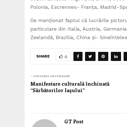
Polonia, Escrennes- Franța, Madrid-Spa
De menționat faptul că lucrările pictorul
particulare din Italia, Austria, Germani
Zeelandă, Brazilia, China și- bineîntel
SHARE
0
POSTAREA ANTERIOARĂ
Manifestare culturală închinată
“Sărbătorilor Iaşului”
GT Post