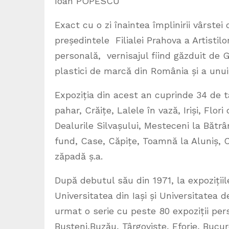
Ioan POPESCU
Exact cu o zi înaintea împlinirii vârstei
președintele Filialei Prahova a Artistilo
personală, vernisajul fiind găzduit de Ga
plastici de marcă din România și a unu
Expoziția din acest an cuprinde 34 de 
pahar, Crăițe, Lalele în vază, Iriși, Flori
Dealurile Silvașului, Mesteceni la Bătrâ
fund, Case, Căpițe, Toamnă la Aluniș, 
zăpadă ș.a.
După debutul său din 1971, la expozițiil
Universitatea din Iași și Universitatea 
urmat o serie cu peste 80 expoziții pers
Bușteni,Buzău, Târgoviște, Eforie, Buc