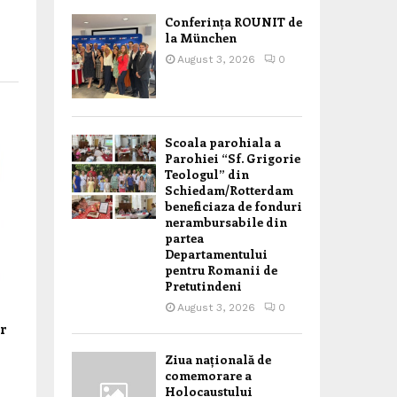
Conferința ROUNIT de
la München
August 3, 2026
0
Scoala parohiala a
Parohiei “Sf. Grigorie
Teologul” din
Schiedam/Rotterdam
beneficiaza de fonduri
nerambursabile din
partea
Departamentului
pentru Romanii de
Pretutindeni
August 3, 2026
0
or
Ziua națională de
comemorare a
Holocaustului