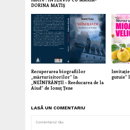
DORINA MATIȘ
Recuperarea biografiilor
Invitație
„mărturisitorilor” în
gutuie” 
„NEÎNFRÂNȚII – Reeducarea de la
Aiud” de Ionuț Țene
LASĂ UN COMENTARIU