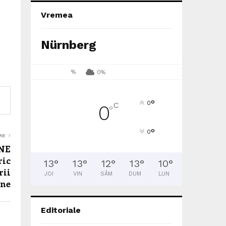
Vremea
Nürnberg
%
0%
°
0
C
0
°
°
0
RE
ÂNE
ric
13
°
13
°
12
°
13
°
10
°
rii
JOI
VIN
SÂM
DUM
LUN
âne
Editoriale