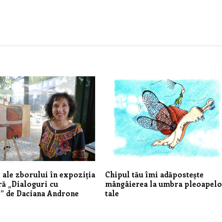
 ale zborului în expoziția
Chipul tău îmi adăpostește
ră „Dialoguri cu
mângâierea la umbra pleoapel
” de Daciana Androne
tale