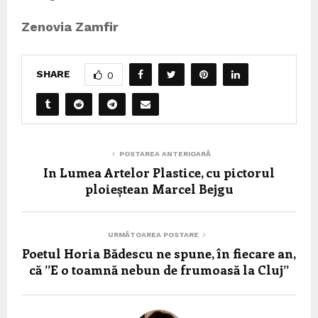
Zenovia Zamfir
SHARE
0
POSTAREA ANTERIOARĂ
In Lumea Artelor Plastice, cu pictorul
ploieștean Marcel Bejgu
URMĂTOAREA POSTARE
Poetul Horia Bădescu ne spune, în fiecare an,
că ”E o toamnă nebun de frumoasă la Cluj”