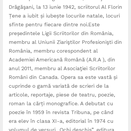
Drăgăşani, la 13 iunie 1942, scriitorul Al Florin
Țene a iubit și iubește locurile natale, locuri
sfinte pentru fiecare dintre noi.Este
președintele Ligii Scriitorilor din România,
membru al Uniunii Ziariştilor Profesionişti din
România, membru corespondent al
Academiei Americană Română (A.R.A ), din
anul 2011, membru al Asociaţiei Scriitorilor
Români din Canada. Opera sa este vastă și
cuprinde o gamă variată de scrieri de la
articole, reportaje, piese de teatru, poezie,
roman la cărți monografice. A debutat cu
poezie în 1959 în revista Tribuna, pe când
era elev în clasa XI-a, editorial în 1974 cu
volumul de versuri „Ochi deschis”, editura