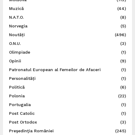
Muzică
(44)
N.A.T.O.
(8)
Norvegia
(5)
Noutăți
(496)
O.N.U.
(3)
Olimpiade
(1)
Opinii
(9)
Patronatul European al Femeilor de Afaceri
(1)
Personalități
(1)
Politică
(6)
Polonia
(22)
Portugalia
(1)
Post Catolic
(1)
Post Ortodox
(3)
Preşedinţia României
(245)