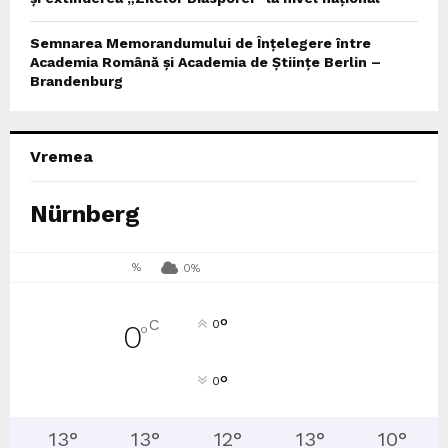
Semnarea Memorandumului de Înțelegere între
Academia Română și Academia de Științe Berlin –
Brandenburg
Vremea
Nürnberg
%
0%
°
C
0
0
°
°
0
13
°
13
°
12
°
13
°
10
°