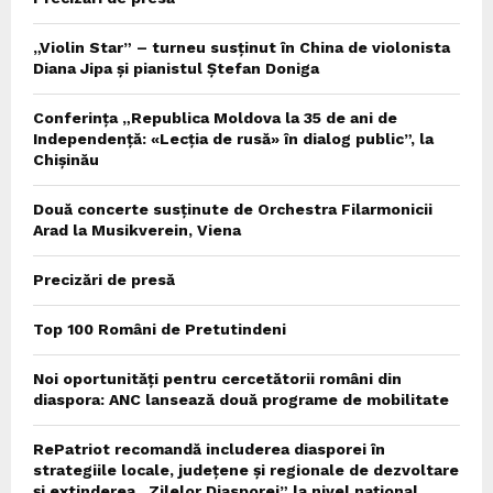
„Violin Star” – turneu susținut în China de violonista
Diana Jipa și pianistul Ștefan Doniga
Conferința „Republica Moldova la 35 de ani de
Independență: «Lecția de rusă» în dialog public”, la
Chișinău
Două concerte susținute de Orchestra Filarmonicii
Arad la Musikverein, Viena
Precizări de presă
Top 100 Români de Pretutindeni
Noi oportunități pentru cercetătorii români din
diaspora: ANC lansează două programe de mobilitate
RePatriot recomandă includerea diasporei în
strategiile locale, județene și regionale de dezvoltare
și extinderea „Zilelor Diasporei” la nivel național