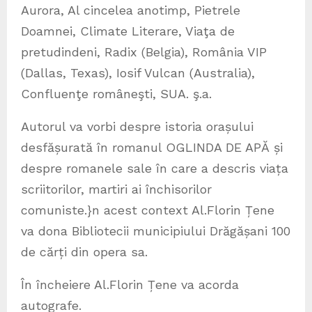
Aurora, Al cincelea anotimp, Pietrele
Doamnei, Climate Literare, Viaţa de
pretudindeni, Radix (Belgia), România VIP
(Dallas, Texas), Iosif Vulcan (Australia),
Confluenţe româneşti, SUA. ş.a.
Autorul va vorbi despre istoria orașului
desfășurată în romanul OGLINDA DE APĂ și
despre romanele sale în care a descris viața
scriitorilor, martiri ai închisorilor
comuniste.}n acest context Al.Florin Țene
va dona Bibliotecii municipiului Drăgășani 100
de cărți din opera sa.
În încheiere Al.Florin Țene va acorda
autografe.