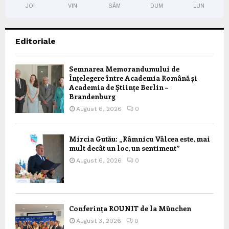
JOI
VIN
SÂM
DUM
LUN
Editoriale
Semnarea Memorandumului de
Înțelegere între Academia Română și
Academia de Științe Berlin –
Brandenburg
August 6, 2026
0
Mircia Gutău: „Râmnicu Vâlcea este, mai
mult decât un loc, un sentiment”
August 6, 2026
0
Conferința ROUNIT de la München
August 3, 2026
0