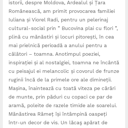
istorii, despre Moldova, Ardealul și Țara
Românească, am primit provocarea familiei
Iuliana și Viorel Radi, pentru un pelerinaj
cultural-social prin ” Bucovina plai cu flori ”,
plină cu mănăstiri și locuri pitorești, în cea
mai prielnică perioadă a anului pentru a
călători – toamna. Anotimpul poeziei,
inspirației și al nostalgiei, toamna ne încântă
cu peisajul ei melancolic și covorul de frunze
ruginii încă de la primele ore ale dimineții.
Mașina, înaintează cu toată viteza pe cărări
de munte, prin păduri cu copaci ce par de
aramă, poleite de razele timide ale soarelui.
Mănăstirea Râmeț își întâmpină oaspeți
într-un decor de vis. Un lăcaş apărat de