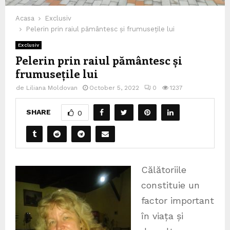
Acasa
Exclusiv
Pelerin prin raiul pământesc și frumusețile lui
Exclusiv
Pelerin prin raiul pământesc și
frumusețile lui
de
Liliana Moldovan
October 5, 2022
0
1237
SHARE
0
Călătoriile
constituie un
factor important
în viața și