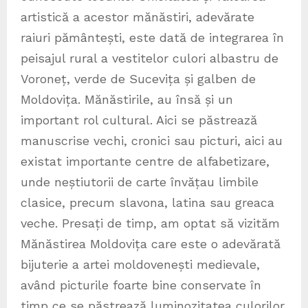
artistică a acestor mănăstiri, adevărate
raiuri pământești, este dată de integrarea în
peisajul rural a vestitelor culori albastru de
Voroneț, verde de Sucevița și galben de
Moldovița. Mănăstirile, au însă și un
important rol cultural. Aici se păstrează
manuscrise vechi, cronici sau picturi, aici au
existat importante centre de alfabetizare,
unde neștiutorii de carte învățau limbile
clasice, precum slavona, latina sau greaca
veche. Presați de timp, am optat să vizităm
Mănăstirea Moldovița care este o adevărată
bijuterie a artei moldovenești medievale,
având picturile foarte bine conservate în
timp ce se păstrează luminozitatea culorilor