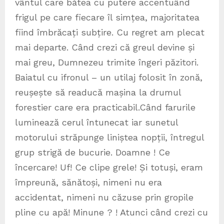
vântul care bătea cu putere accentuând
frigul pe care fiecare îl simțea, majoritatea
fiind îmbrăcați subțire. Cu regret am plecat
mai departe. Când crezi că greul devine și
mai greu, Dumnezeu trimite îngeri păzitori.
Baiatul cu ifronul – un utilaj folosit în zonă,
reușește să readucă mașina la drumul
forestier care era practicabil.Când farurile
luminează cerul întunecat iar sunetul
motorului străpunge liniștea nopții, întregul
grup strigă de bucurie. Doamne ! Ce
încercare! Uf! Ce clipe grele! Și totuși, eram
împreună, sănătoși, nimeni nu era
accidentat, nimeni nu căzuse prin gropile
pline cu apă! Minune ? ! Atunci când crezi cu