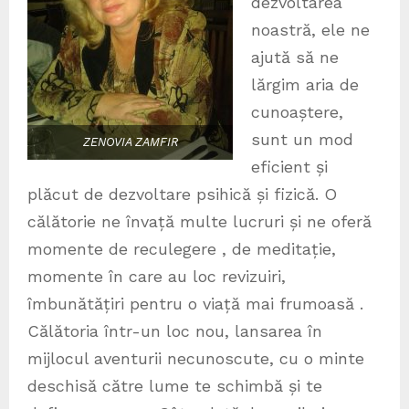
dezvoltarea
noastră, ele ne
ajută să ne
lărgim aria de
cunoaștere,
sunt un mod
ZENOVIA ZAMFIR
eficient și
plăcut de dezvoltare psihică și fizică. O
călătorie ne învață multe lucruri și ne oferă
momente de reculegere , de meditație,
momente în care au loc revizuiri,
îmbunătățiri pentru o viață mai frumoasă .
Călătoria într-un loc nou, lansarea în
mijlocul aventurii necunoscute, cu o minte
deschisă către lume te schimbă și te