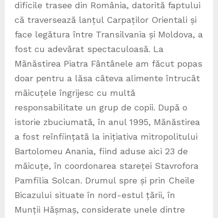
dificile trasee din România, datorită faptului
că traversează lanțul Carpaților Orientali și
face legătura între Transilvania și Moldova, a
fost cu adevărat spectaculoasă. La
Mănăstirea Piatra Fântânele am făcut popas
doar pentru a lăsa câteva alimente întrucât
măicuțele îngrijesc cu multă
responsabilitate un grup de copii. După o
istorie zbuciumată, în anul 1995, Mănăstirea
a fost reînființată la inițiativa mitropolitului
Bartolomeu Anania, fiind aduse aici 23 de
măicuțe, în coordonarea stareței Stavrofora
Pamfilia Solcan. Drumul spre și prin Cheile
Bicazului situate în nord-estul țării, în
Munții Hășmaș, considerate unele dintre