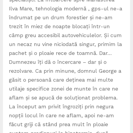
Ilva Mare, tehnologia modernă , gps-ul ne-a
îndrumat pe un drum forestier și ne-am
trezit în miez de noapte blocați într-un
câmp greu accesibil autovehiculelor. Și cum
un necaz nu vine niciodată singur, primim la
pachet și o ploaie rece de toamnă. Dar…
Dumnezeu îți dă o încercare – dar și o
rezolvare. Ca prin minune, domnul George a
găsit o persoană care deținea mai multe
utilaje specifice zonei de munte în care ne
aflam și se apucă de soluționat problema.
La început am privit îngroziți prin negura
nopții locul în care ne aflam, apoi ne-am
făcut griji că stând prea mult în ploaie