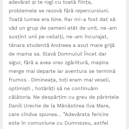
adevărat și te rogi cu toată ființa,
problemele se rezovă fără repercursiuni.
Toată lumea era bine. Rar mi-a fost dat să
văd un grup de oameni atât de unit, ne-am
susțint unii pe ceilalți, ne-am încurajat,
tânara studentă Andreea a avut mare grijă
de mama sa. Slavă Domnului! Încet dar
sigur, fără a avea vreo zgâriitură, mașina
merge mai departe iar aventura se termină
frumos . Dimineața, toți eram mai veseli,
optimiști , hotărâți să ne continuăm
călătoria. Ne despărțim cu greu de părintele
Daniil Ureche de la Mânăstirea Ilva Mare,
care cîndva spunea… ”Adevărata fericire
este în comuniune cu Dumnezeu, astfel