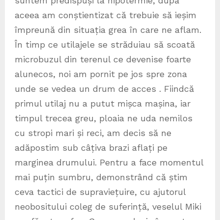
suntem predispuși la hipotermie, după
aceea am conștientizat că trebuie să ieșim
împreună din situația grea în care ne aflam.
În timp ce utilajele se străduiau să scoată
microbuzul din terenul ce devenise foarte
alunecos, noi am pornit pe jos spre zona
unde se vedea un drum de acces . Fiindcă
primul utilaj nu a putut mișca mașina, iar
timpul trecea greu, ploaia ne uda nemilos
cu stropi mari și reci, am decis să ne
adăpostim sub câțiva brazi aflați pe
marginea drumului. Pentru a face momentul
mai puțin sumbru, demonstrând că știm
ceva tactici de supraviețuire, cu ajutorul
neobositului coleg de suferință, veselul Miki