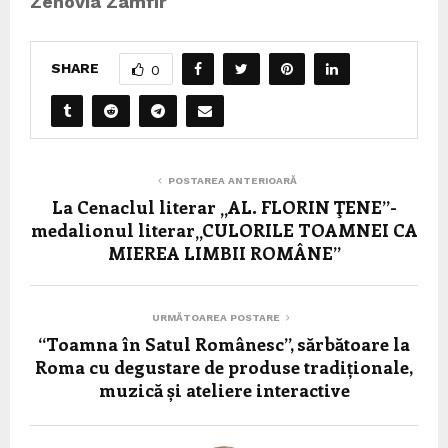
Zenovia Zamfir
SHARE
0
POSTAREA ANTERIOARĂ
La Cenaclul literar „AL. FLORIN ŢENE”-
medalionul literar„CULORILE TOAMNEI CA
MIEREA LIMBII ROMÂNE”
URMĂTOAREA POSTARE
“Toamna în Satul Românesc”, sărbătoare la
Roma cu degustare de produse tradiționale,
muzică și ateliere interactive