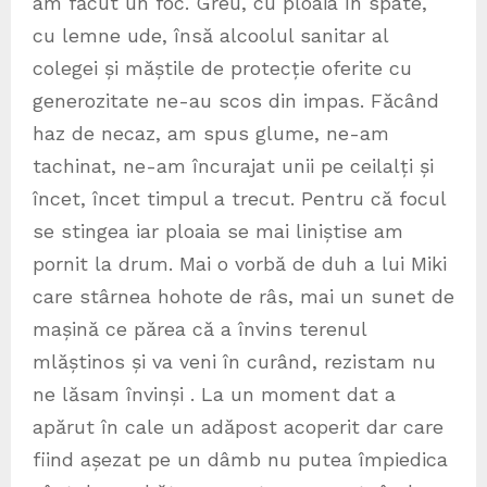
am făcut un foc. Greu, cu ploaia în spate,
cu lemne ude, însă alcoolul sanitar al
colegei și măștile de protecție oferite cu
generozitate ne-au scos din impas. Făcând
haz de necaz, am spus glume, ne-am
tachinat, ne-am încurajat unii pe ceilalți și
încet, încet timpul a trecut. Pentru că focul
se stingea iar ploaia se mai liniștise am
pornit la drum. Mai o vorbă de duh a lui Miki
care stârnea hohote de râs, mai un sunet de
mașină ce părea că a învins terenul
mlăștinos și va veni în curând, rezistam nu
ne lăsam învinși . La un moment dat a
apărut în cale un adăpost acoperit dar care
fiind așezat pe un dâmb nu putea împiedica