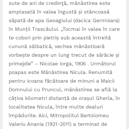
sute de ani de credinţă, mănăstirea este
amplasată în valea îngustă și stâncoasă
săpată de apa Geoagiului (dacica Germisara)
în Munții Trascăului. „Tocmai în valea în care
te cobori prin pietriș sub această întreită
cunună sălbatică, vechea mânăstioară
vorbește despre un lung trecut de sărăcie și
primejdie” – Nicolae Iorga, 1906 . Următorul
poapas este Mănăstirea Nicula. Renumită
pentru icoana făcătoare de minuni a Maicii
Domnului cu Pruncul, mănăstirea se află la
câțiva kilometri distanță de orașul Gherla, în
localitatea Nicula, între multe dealuri
împădurite. Aici, Mitropolitul Bartolomeu
Valeriu Anania (1921-2011) a terminat de