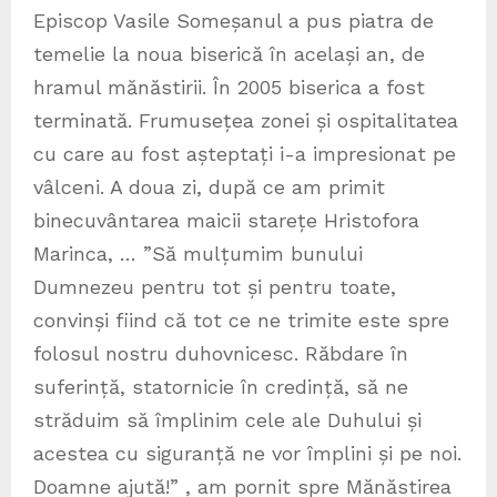
Episcop Vasile Someșanul a pus piatra de
temelie la noua biserică în același an, de
hramul mănăstirii. În 2005 biserica a fost
terminată. Frumusețea zonei și ospitalitatea
cu care au fost așteptați i-a impresionat pe
vâlceni. A doua zi, după ce am primit
binecuvântarea maicii starețe Hristofora
Marinca, … ”Să mulțumim bunului
Dumnezeu pentru tot și pentru toate,
convinși fiind că tot ce ne trimite este spre
folosul nostru duhovnicesc. Răbdare în
suferință, statornicie în credință, să ne
străduim să împlinim cele ale Duhului și
acestea cu siguranță ne vor împlini și pe noi.
Doamne ajută!” , am pornit spre Mănăstirea