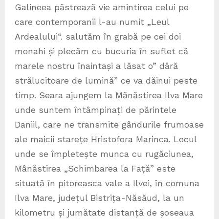
Galineea păstrează vie amintirea celui pe
care contemporanii l-au numit „Leul
Ardealului“. salutăm în grabă pe cei doi
monahi și plecăm cu bucuria în suflet că
marele nostru înaintași a lăsat o” dâră
strălucitoare de lumină” ce va dăinui peste
timp. Seara ajungem la Mănăstirea Ilva Mare
unde suntem întâmpinați de părintele
Daniil, care ne transmite gândurile frumoase
ale maicii starețe Hristofora Marinca. Locul
unde se împletește munca cu rugăciunea,
Mânăstirea „Schimbarea la Față” este
situată în pitoreasca vale a Ilvei, în comuna
Ilva Mare, județul Bistrița-Năsăud, la un
kilometru și jumătate distanță de șoseaua