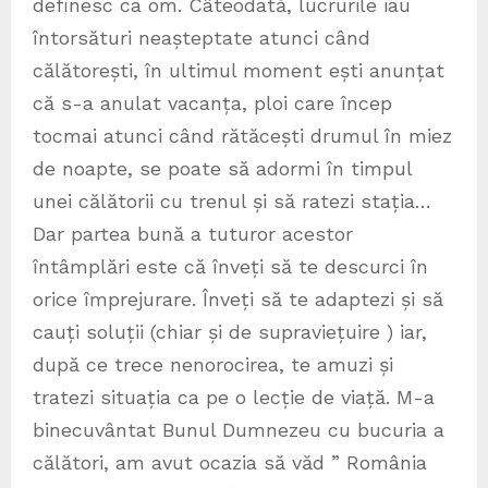
definesc ca om. Câteodată, lucrurile iau
întorsături neașteptate atunci când
călătorești, în ultimul moment ești anunțat
că s-a anulat vacanța, ploi care încep
tocmai atunci când rătăcești drumul în miez
de noapte, se poate să adormi în timpul
unei călătorii cu trenul și să ratezi stația…
Dar partea bună a tuturor acestor
întâmplări este că înveți să te descurci în
orice împrejurare. Înveți să te adaptezi și să
cauți soluții (chiar și de supraviețuire ) iar,
după ce trece nenorocirea, te amuzi și
tratezi situația ca pe o lecție de viață. M-a
binecuvântat Bunul Dumnezeu cu bucuria a
călători, am avut ocazia să văd ” România