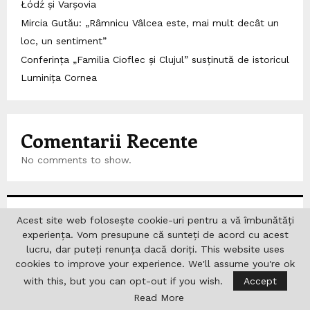
Łódź și Varșovia
Mircia Gutău: „Râmnicu Vâlcea este, mai mult decât un
loc, un sentiment”
Conferința „Familia Cioflec și Clujul” susținută de istoricul
Luminița Cornea
Comentarii Recente
No comments to show.
Căutare
Acest site web folosește cookie-uri pentru a vă îmbunătăți
experiența. Vom presupune că sunteți de acord cu acest
lucru, dar puteți renunța dacă doriți. This website uses
S
cookies to improve your experience. We'll assume you're ok
e
a
with this, but you can opt-out if you wish.
Accept
S
r
Read More
c