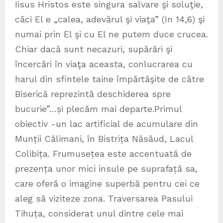
Iisus Hristos este singura salvare şi soluţie,
căci El e „calea, adevărul şi viaţa” (In 14,6) şi
numai prin El şi cu El ne putem duce crucea.
Chiar dacă sunt necazuri, supărări şi
încercări în viaţa aceasta, conlucrarea cu
harul din sfintele taine împărtăşite de către
Biserică reprezintă deschiderea spre
bucurie”…și plecăm mai departe.Primul
obiectiv -un lac artificial de acumulare din
Munții Călimani, în Bistrița Năsăud, Lacul
Colibița. Frumusețea este accentuată de
prezența unor mici insule pe suprafață sa,
care oferă o imagine superbă pentru cei ce
aleg să viziteze zona. Traversarea Pasului
Tihuța, considerat unul dintre cele mai