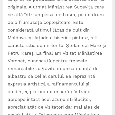
originale. A urmat Mănăstirea Sucevița care
se află într-un peisaj de basm, pe un drum
de o frumusețe copleșitoare. Este
considerată ultimul lăcaș de cult din
Moldova cu fațadele bisericii pictate, stil
caracteristic domniilor lui Ștefan cel Mare și
Petru Rareș. La final am vizitat Mănăstirea
Voroneț, cunoscută pentru frescele
remarcabile zugrăvite în unica nuanță de
albastru ca cel al cerului. Ea reprezintă
expresia artistică a rafinamentului și
credinței, pictura exterioară păstrând
aproape intact acel azuriu strălucitor,
apreciat atât de vizitatori dar mai ales de
specialiști. La întoarcere spre Mănăstirea