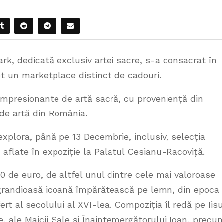
ark, dedicată exclusiv artei sacre, s-a consacrat în
ept un marketplace distinct de cadouri.
impresionante de artă sacră, cu proveniență din
a de artă din România.
t explora, până pe 13 Decembrie, inclusiv, selecția
r, aflate în expoziție la Palatul Cesianu-Racoviță.
00 de euro, de altfel unul dintre cele mai valoroase
 o grandioasă icoană împărătească pe lemn, din epoca 
ert al secolului al XVI-lea. Compoziția îl redă pe Iis
e, ale Maicii Sale și Înaintemergătorului Ioan, precu