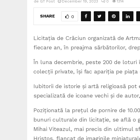
de
GT Post
December 19, 2023
0
1314
SHARE
0
Licitația de Crăciun organizată de Artm
fiecare an, în preajma sărbătorilor, dr
În luna decembrie, peste 200 de loturi 
colecții private, își fac apariția pe piaț
Iubitorii de istorie și artă religioasă po
specializată de icoane vechi și de auto
Poziționată la prețul de pornire de 10.0
bunuri culturale din licitație, se află
Mihai Viteazul, mai precis din ultimul sf
Hristos, flancat de imaginile miniatural