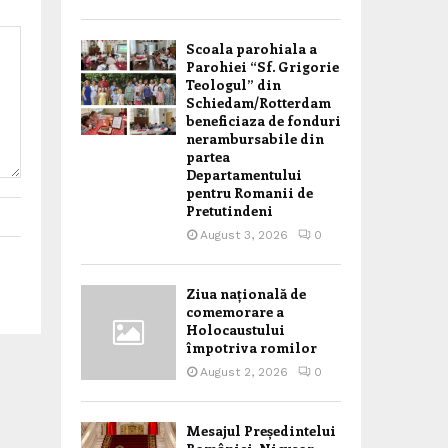
Scoala parohiala a
Parohiei “Sf. Grigorie
Teologul” din
Schiedam/Rotterdam
beneficiaza de fonduri
nerambursabile din
partea
Departamentului
pentru Romanii de
Pretutindeni
August 3, 2026
0
Ziua națională de
comemorare a
Holocaustului
împotriva romilor
August 2, 2026
0
Mesajul Președintelui