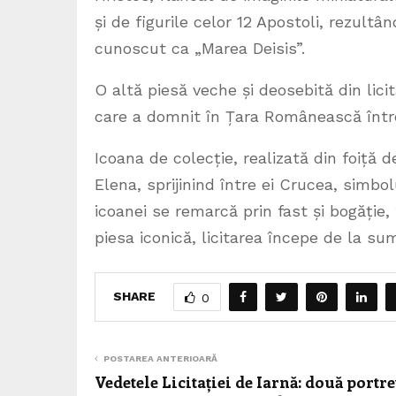
și de figurile celor 12 Apostoli, rezul
cunoscut ca „Marea Deisis”.
O altă piesă veche și deosebită din lic
care a domnit în Țara Românească între 
Icoana de colecție, realizată din foiță d
Elena, sprijinind între ei Crucea, simbo
icoanei se remarcă prin fast și bogăție,
piesa iconică, licitarea începe de la s
SHARE
0
POSTAREA ANTERIOARĂ
Vedetele Licitației de Iarnă: două portre