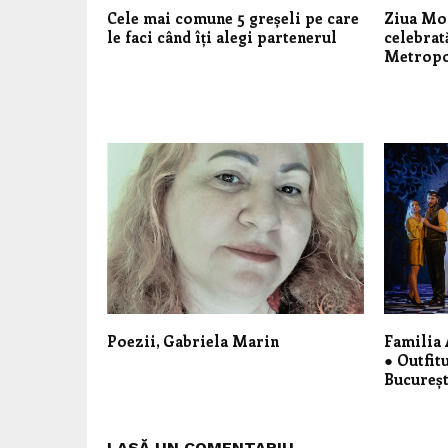
Cele mai comune 5 greșeli pe care
Ziua Mon
le faci când îți alegi partenerul
celebrat
Metropo
Poezii, Gabriela Marin
Familia 
● Outfit
Bucureșt
LASĂ UN COMENTARIU