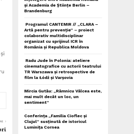
și Academia de Științe Berlin –
Brandenburg
Programul CANTEMIR // „CLARA –
Artă pentru prevenție” – proiect
colaborativ multidisciplinar
organizat cu sprijinul ICR în
România și Republica Moldova
și
Radu Jude în Polonia: ateliere
cinematografice cu actorii teatrului
ru
TR Warszawa și retrospective de
film la Łódź și Varșovia
Mircia Gutău: „Râmnicu Vâlcea este,
mai mult decât un loc, un
sentiment”
Conferința „Familia Cioflec și
Clujul” susținută de istoricul
RE
Luminița Cornea
ori