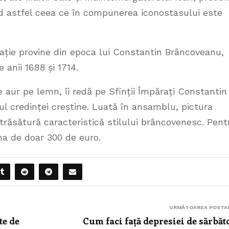
tând astfel ceea ce în compunerea iconostasului este
itație provine din epoca lui Constantin Brâncoveanu,
anii 1688 și 1714.
e aur pe lemn, îi redă pe Sfinții Împărați Constantin 
lul credinței creștine. Luată în ansamblu, pictura
 trăsătură caracteristică stilului brâncovenesc. Pent
uma de doar 300 de euro.
URMĂTOAREA POSTA
te de
Cum faci față depresiei de sărbăt