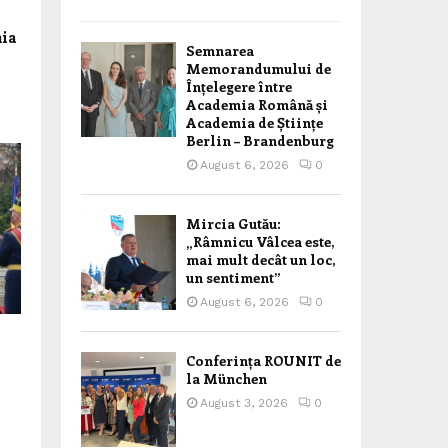
nia
Semnarea
Memorandumului de
Înțelegere între
Academia Română și
i
Academia de Științe
Berlin – Brandenburg
August 6, 2026
0
Mircia Gutău:
„Râmnicu Vâlcea este,
mai mult decât un loc,
un sentiment”
August 6, 2026
0
Conferința ROUNIT de
la München
August 3, 2026
0