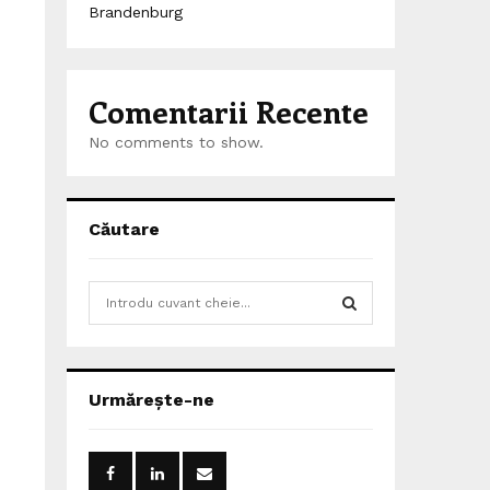
Brandenburg
Comentarii Recente
No comments to show.
Căutare
S
e
a
S
r
c
E
Urmărește-ne
h
f
A
o
r
R