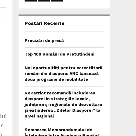
:
C
H
Postări Recente
Precizări de presă
Top 100 Români de Pretutindeni
Noi oportunități pentru cercetătorii
români din diaspora: ANC lansează
două programe de mobilitate
RePatriot recomandă includerea
diasporei în strategiile locale,
județene și regionale de dezvoltare
și extinderea „Zilelor Diasporei” la
lui
nivel național
us
Semnarea Memorandumului de
m
Înțelegere între Academia Română