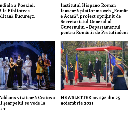
dială a Poeziei,
Institutul Hispano Român
ă la Biblioteca
lansează platforma web „Româ
litană București
e Acasă”, proiect sprijinit de
Secretariatul General al
Guvernului – Departamentul
pentru Românii de Pretutinden
Addams vizitează Craiova
NEWSLETTER nr. 292 din 25
ul șearpelui se vede la
noiembrie 2021
i ●