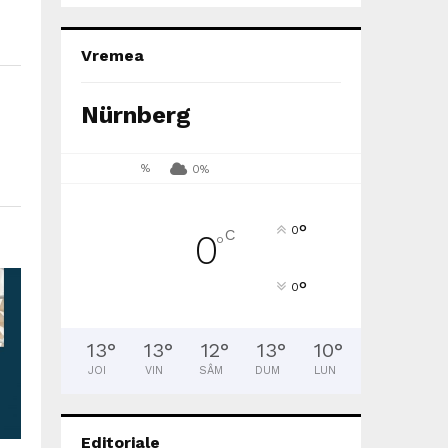
Vremea
Nürnberg
%
0%
°
0
C
0
°
°
0
13
°
13
°
12
°
13
°
10
°
JOI
VIN
SÂM
DUM
LUN
Editoriale