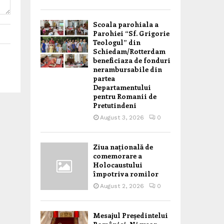
Scoala parohiala a
Parohiei “Sf. Grigorie
Teologul” din
Schiedam/Rotterdam
beneficiaza de fonduri
nerambursabile din
partea
Departamentului
pentru Romanii de
Pretutindeni
August 3, 2026
0
Ziua națională de
comemorare a
Holocaustului
împotriva romilor
August 2, 2026
0
Mesajul Președintelui