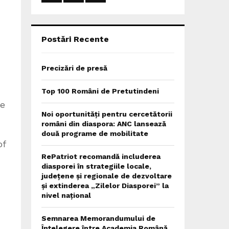
:
C
H
Postări Recente
Precizări de presă
Top 100 Români de Pretutindeni
re
Noi oportunități pentru cercetătorii
români din diaspora: ANC lansează
două programe de mobilitate
of
RePatriot recomandă includerea
diasporei în strategiile locale,
județene și regionale de dezvoltare
și extinderea „Zilelor Diasporei” la
nivel național
Semnarea Memorandumului de
Înțelegere între Academia Română