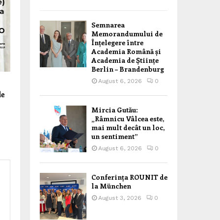
Semnarea
Memorandumului de
Înțelegere între
Academia Română și
Academia de Științe
Berlin – Brandenburg
August 6, 2026
0
l
de
Mircia Gutău:
„Râmnicu Vâlcea este,
mai mult decât un loc,
un sentiment”
August 6, 2026
0
Conferința ROUNIT de
la München
August 3, 2026
0