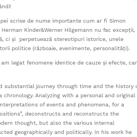
ândi!
ei scrise de nume importante cum ar fi Simon
 Herman Kinder&Werner Hilgemann nu fac excepții,
 ci și perpetuează stereotipuri istorice, unele
torii politice (războaie, evenimente, personalități).
 legat fenomene identice de cauze și efecte, ca
d substantial journey through time and the history 
 chronology. Analyzing with a personal and original
interpretations of events and phenomena, for a
 positions”, deconstructs and reconstructs the
ern thought, but also the various internal
acted geographically and politically. In his work he