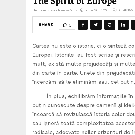
The Spirit of Europe
de
Ionela van Reez-Zota
June 30, 2026
0
159
SHARE
0
Cartea nu este o istorie, ci o sinteză c
Europei. Istoriile au fost scrise și rescr
mult, există multe prejudecăți și multe 
din carte în carte. Unele din prejudecăț
încercăm să le eliminăm sau, cel puțin,
În plus, echilibrăm informațiile în s
puțin cunoscute despre oamenii și idei
încearcă să revizuiască istoria celor do
sau ignoră toată complexitatea acestora!
radicale, adecvate noilor orizonturi de