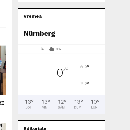
Vremea
Nürnberg
%
0%
°
0
C
0
°
°
0
13
°
13
°
12
°
13
°
10
°
RE
JOI
VIN
SÂM
DUM
LUN
Editoriale