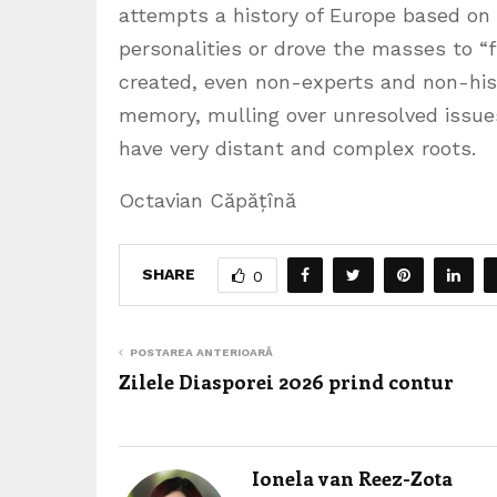
attempts a history of Europe based on i
personalities or drove the masses to “
created, even non-experts and non-hist
memory, mulling over unresolved issue
have very distant and complex roots.
Octavian Căpățînă
SHARE
0
POSTAREA ANTERIOARĂ
Zilele Diasporei 2026 prind contur
Ionela van Reez-Zota