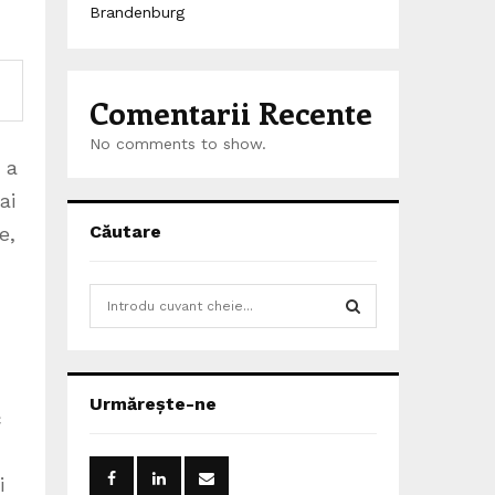
Brandenburg
Comentarii Recente
No comments to show.
 a
ai
Căutare
e,
S
e
a
S
r
c
E
Urmărește-ne
h
c
f
A
o
r
i
R