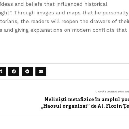
deas and beliefs that influenced historical
fight”. Through images and maps that he personally
orians, the readers will reopen the drawers of thei
s and giving explanations on modern conflicts that
URMĂTOAREA POSTA
Neliniști metafizice în amplul p
„Haosul organizat” de Al. Florin Ț