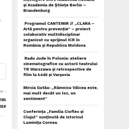
și Academia de Științe Berlin –
Brandenburg
r
Programul CANTEMIR // „CLARA –
Artă pentru prevenție” – proiect
colaborativ multidisciplinar
organizat cu sprijinul ICR în
România și Republica Moldova
Radu Jude în Polonia: ateliere
cinematografice cu actorii teatrului
TR Warszawa și retrospective de
film la Łódź și Varșovia
Mircia Gutău: „Râmnicu Vâlcea este,
RE
mai mult decât un loc, un
oem
sentiment”
ene
Conferința „Familia Cioflec și
Clujul” susținută de istoricul
Luminița Cornea