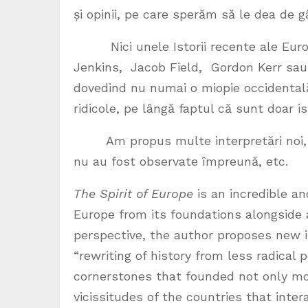
și opinii, pe care sperăm să le dea de g
Nici unele Istorii recente ale Europ
Jenkins, Jacob Field, Gordon Kerr sau
dovedind nu numai o miopie occidentală,
ridicole, pe lângă faptul că sunt doar is
Am propus multe interpretări noi, am
nu au fost observate împreună, etc.
The Spirit of Europe
is an incredible an
Europe from its foundations alongside a
perspective, the author proposes new 
“rewriting of history from less radical
cornerstones that founded not only mod
vicissitudes of the countries that inter