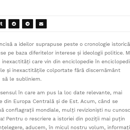
oncisă a ideilor suprapuse peste o cronologie istorică
ise pe baza diferitelor interese și ideologii politice. M
inexactități care vin din enciclopedie în enciclopedi
ile și inexactitățile colportate fără discernământ
 să le subliniem.
ensul în care am pus la loc date relevante, mai
le din Europa Centrală și de Est. Acum, când se
uă conflagrații mondiale, mulți revizioniști nu cunos
 Pentru o rescriere a istoriei din poziții mai puțin
 înțelegere, aducem, în micul nostru volum, informați