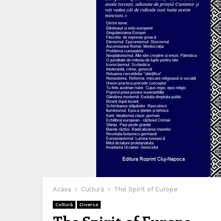
Acasa
Cultură
The Spirit of Europe
Cultură
Diverse