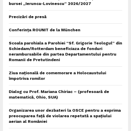
bursei „Ierunca-Lovinescu” 2026/2027
Precizări de presă
Conferința ROUNIT de la München
Scoala parohiala a Parohiei “Sf. Grigorie Teologul” din
Schiedam/Rotterdam beneficiaza de fonduri
nerambursabile din partea Departamentului pentru
Romanii de Pretutindeni
Ziua națională de comemorare a Holocaustului
împotriva romilor
Dialog cu Prof. Mariana Chiriac – (profesoară de
matematică, Ohio, SUA)
Organizarea unor dezbateri la OSCE pentru a exprima
preocuparea față de violarea repetată a spațiului
aerian al României