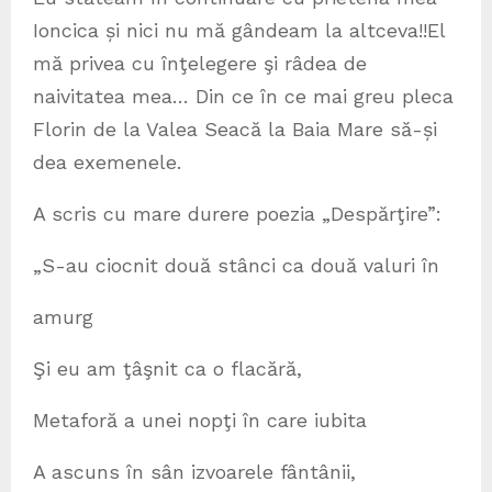
Ioncica și nici nu mă gândeam la altceva!!El
mă privea cu înţelegere şi râdea de
naivitatea mea… Din ce în ce mai greu pleca
Florin de la Valea Seacă la Baia Mare să-și
dea exemenele.
A scris cu mare durere poezia „Despărţire”:
„S-au ciocnit două stânci ca două valuri în
amurg
Şi eu am ţâşnit ca o flacără,
Metaforă a unei nopţi în care iubita
A ascuns în sân izvoarele fântânii,