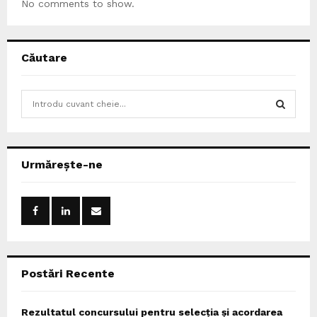
No comments to show.
Căutare
S
e
a
S
r
c
E
Urmărește-ne
h
f
A
o
r
R
:
C
Postări Recente
H
Rezultatul concursului pentru selecția și acordarea