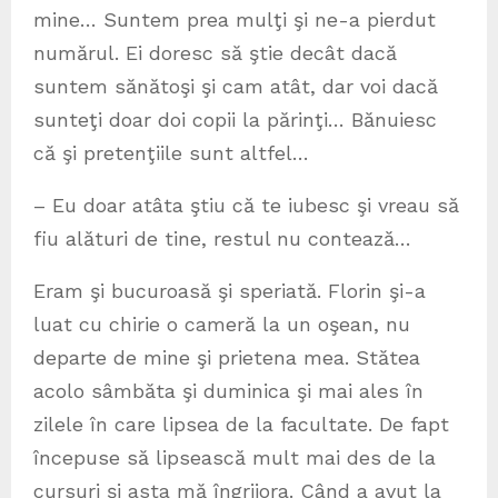
mine… Suntem prea mulţi şi ne-a pierdut
numărul. Ei doresc să ştie decât dacă
suntem sănătoşi şi cam atât, dar voi dacă
sunteţi doar doi copii la părinţi… Bănuiesc
că şi pretenţiile sunt altfel…
– Eu doar atâta ştiu că te iubesc şi vreau să
fiu alături de tine, restul nu contează…
Eram şi bucuroasă şi speriată. Florin şi-a
luat cu chirie o cameră la un oşean, nu
departe de mine şi prietena mea. Stătea
acolo sâmbăta şi duminica şi mai ales în
zilele în care lipsea de la facultate. De fapt
începuse să lipsească mult mai des de la
cursuri şi asta mă îngrijora. Când a avut la