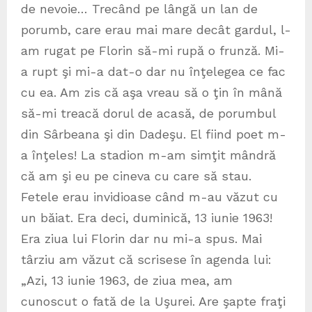
de nevoie… Trecând pe lângă un lan de
porumb, care erau mai mare decât gardul, l-
am rugat pe Florin să-mi rupă o frunză. Mi-
a rupt şi mi-a dat-o dar nu înţelegea ce fac
cu ea. Am zis că aşa vreau să o ţin în mână
să-mi treacă dorul de acasă, de porumbul
din Sârbeana şi din Dadeşu. El fiind poet m-
a înţeles! La stadion m-am simţit mândră
că am şi eu pe cineva cu care să stau.
Fetele erau invidioase când m-au văzut cu
un băiat. Era deci, duminică, 13 iunie 1963!
Era ziua lui Florin dar nu mi-a spus. Mai
târziu am văzut că scrisese în agenda lui:
„Azi, 13 iunie 1963, de ziua mea, am
cunoscut o fată de la Uşurei. Are şapte fraţi