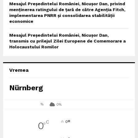
Mesajul Președintelui României, Nicușor Dan, privind
menținerea ratingului de țară de către Agenția Fitch,
implementarea PNRR și consolidarea stabilității
economice
Mesajul Președintelui României, Nicușor Dan,
transmis cu prilejul Zilei Europene de Comemorare a
Holocaustului Romilor
Vremea
Nürnberg
%
0%
°
C
0
0
°