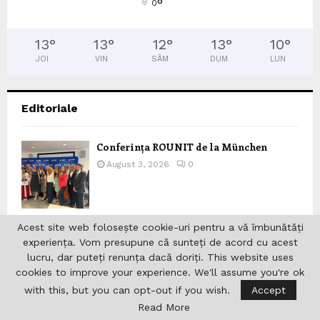
°
0
13
°
13
°
12
°
13
°
10
°
JOI
VIN
SÂM
DUM
LUN
Editoriale
Conferința ROUNIT de la München
August 3, 2026
0
Acest site web folosește cookie-uri pentru a vă îmbunătăți
experiența. Vom presupune că sunteți de acord cu acest
Scoala parohiala a Parohiei “Sf.
Grigorie Teologul” din
lucru, dar puteți renunța dacă doriți. This website uses
Schiedam/Rotterdam beneficiaza de
cookies to improve your experience. We'll assume you're ok
fonduri nerambursabile din partea
with this, but you can opt-out if you wish.
Accept
Departamentului pentru Romanii de
Pretutindeni
Read More