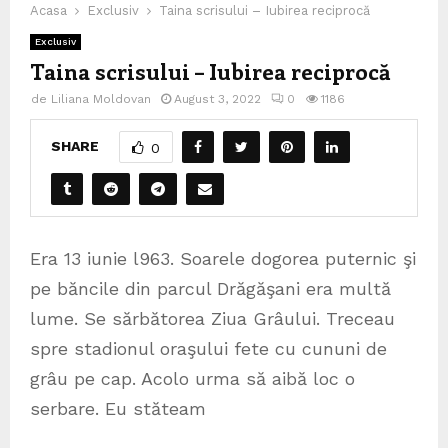
Acasa
Exclusiv
Taina scrisului – Iubirea reciprocă
Exclusiv
Taina scrisului – Iubirea reciprocă
de
Liliana Moldovan
August 3, 2022
0
1186
SHARE
0
Era 13 iunie l963. Soarele dogorea puternic şi
pe băncile din parcul Drăgăşani era multă
lume. Se sărbătorea Ziua Grâului. Treceau
spre stadionul oraşului fete cu cununi de
grâu pe cap. Acolo urma să aibă loc o
serbare. Eu stăteam