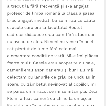
a trecut la fără frecvenţă şi s-a angajat
profesor de limba română la clasa a șasea.
L-au angajat imediat, ba se mirau ce căuta
el acolo care era la facultate! Restul
cadrelor didactice erau cam fără studii dar
nu aveau de ales. Nimeni nu venea în acel
sat pierdut de lume fără cele mai
elementare condiţii de viaţă. Mi-e îmi plăcea
foarte mult. Casele erau acoperite cu paie,
oamenii erau aspri dar erau şi buni. Eu mă
delectam cu lanurile de grâu ce unduiau în
soare, cu zâmbetul nevinovat al copiilor, mi
se părea un miracol ce mi se întâmplă. Deci
Florin a luat cameră cu chirie la un oşean!
Eu stăteam în continuare cu prietena mea