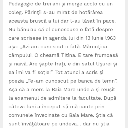
Pedagogic de trei ani şi merge acolo cu un
coleg. Părinţii s-au mirat de hotărârea
aceasta bruscă a lui dar l-au lăsat în pace.
Nu bănuiau că el cunoscuse o fată despre
care scrisese în agenda lui din 13 iunie l963
aşa: „Azi am cunoscut o fată. Mărunţica
câmpului. O cheamă Titina. E tare frumoasă
şi naivă. Are şapte fraţi, e din satul Uşurei şi
ea îmi va fi soţie!” Tot atunci a scris şi
poezia „Te-am cunoscut pe banca de lemn”.
Aşa că a mers la Baia Mare unde a şi reuşit
la examenul de admitere la facultate. După
câteva luni a început să mă caute prin
comunele învecinate cu Baia Mare. Ştia că
sunt învăţătoare pe undeva… dar nu ştia