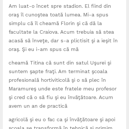
Am luat-o încet spre stadion. El fiind din
oraş îl cunoştea toată lumea. Mi-a spus
simplu că îl cheamă Florin şi că dă la
facultate la Craiova. Acum trebuia să stea
acasă să înveţe, dar s-a plictisit şi a ieşit în
oraş. Şi eu i-am spus că mă
cheamă Titina că sunt din satul Uşurei şi
suntem şapte fraţi. Am terminat şcoala
profesională hortiviticolă şi o să plec în
Maramureş unde este fratele meu profesor
şi cred că o să fiu şi eu învăţătoare. Acum
avem un an de practică
agricolă şi eu o fac ca şi învăţătoare şi apoi
şcoala se transformă în tehnică şi primim