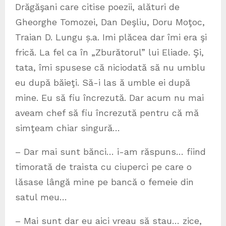
Drăgăşani care citise poezii, alături de
Gheorghe Tomozei, Dan Deşliu, Doru Moţoc,
Traian D. Lungu ș.a. Imi plăcea dar îmi era şi
frică. La fel ca în „Zburătorul” lui Eliade. Şi,
tata, îmi spusese că niciodată să nu umblu
eu după băieţi. Să-i las ă umble ei după
mine. Eu să fiu încrezută. Dar acum nu mai
aveam chef să fiu încrezută pentru că mă
simţeam chiar singură…
– Dar mai sunt bănci… i-am răspuns… fiind
timorată de traista cu ciuperci pe care o
lăsase lângă mine pe bancă o femeie din
satul meu…
– Mai sunt dar eu aici vreau să stau… zice,