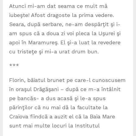
Atunci mi-am dat seama ce mult mă
iubeşte! Afost dragoste la prima vedere.
Seara, după serbare, ne-am despărţit şi i-
am spus că a doua zi voi pleca la Uşurei şi
apoi în Maramureş. El şi-a luat la revedere
cu tristeţe şi mi-a urat drum bun.
***
Florin, băiatul brunet pe care-l cunoscusem
în oraşul Drăgăşani – după ce m-a întâlnit
pe bancăs- a dus acasă şi le-a spus
părinţilor că nu mai dă la facultate la
Craiova fiindcă a auzit el că la Baia Mare
sunt mai multe locuri la Institutul