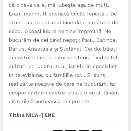
că cineva ca el mă iubeşte aşa de mult.
Eram mai mult speriată decât fericită… De
atunci au trecut mai bine de o jumătate de
secol. Aceași iubire ne ține împreună. Ne
bucurăm de cei cinci nepoți: Paul, Catinca,
Darius, Anastasia și Ștefănel. Cei doi băieți
ai noștri, Ionuț, scriitor și istoric, fiind șeful
culturii pe județul Cluj, iar Florin specialist
în televiziune, cu familiile lor… Ei sunt
realizările noastre de care ne bucurăm. Iar
despre cărțile noastre, peste o sută, lăsăm
cititorii să vorbească despre ele.
Titina NICA-ȚENE