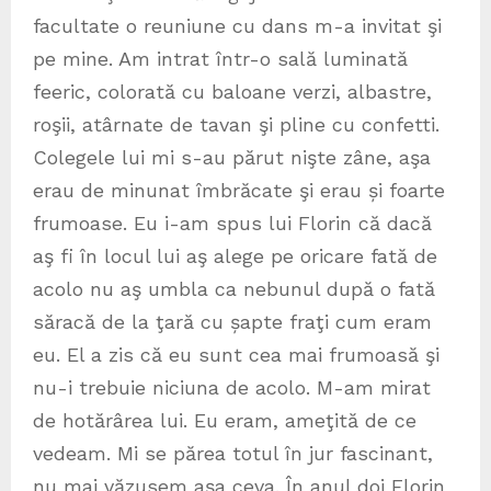
facultate o reuniune cu dans m-a invitat şi
pe mine. Am intrat într-o sală luminată
feeric, colorată cu baloane verzi, albastre,
roşii, atârnate de tavan şi pline cu confetti.
Colegele lui mi s-au părut nişte zâne, aşa
erau de minunat îmbrăcate şi erau și foarte
frumoase. Eu i-am spus lui Florin că dacă
aş fi în locul lui aş alege pe oricare fată de
acolo nu aş umbla ca nebunul după o fată
săracă de la ţară cu șapte fraţi cum eram
eu. El a zis că eu sunt cea mai frumoasă şi
nu-i trebuie niciuna de acolo. M-am mirat
de hotărârea lui. Eu eram, ameţită de ce
vedeam. Mi se părea totul în jur fascinant,
nu mai văzusem aşa ceva. În anul doi Florin