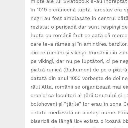
mixte ale lui Sviatopolk s-au îndreptat 
în 1019 o crâncenă luptă. Iaroslav era sp
negri au fost amplasate în centrul bătăli
rezistat o perioadă dar sunt respinși de 
lupta cu românii fapt ce aată că mercen
care le-a rămas și în amintirea barzilor
dintre români și vikingi. Românii din z
pe vikingi, dar nu pe luptători, ci pe neg
piatră runică (Blakumen) de pe o piatră
datată din anul 1050 vorbește de doi negu
râul Alta, românii se organizează mai ei
cronici ca locuitori ai Țării Onutului ș
bolohoveni și ”țările” lor erau în zona 
cetate medievală cu același nume. Exist
biserică de lângă liov exista o icoană bi