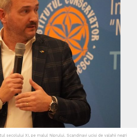
tul secolului XI, pe malul Niprului. Scandinavi uciși de valahii negri