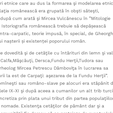
rupuri etnice care au dus la formarea şi modelarea etni
ulaţia românească era grupată în obşti săteşti,
r după cum arată şi Mircea Vulcănescu în ”Mitologie
. Istoriografia românească trebuie să depășească
ntra-carpatic, teorie impusă, în special, de Gheorg
i nașterii și existenței poporului român.
 dovedită şi de cetăţile cu întărituri din lemn şi val
Calfa,Măşcăuţi, Dersca,Fundu Herţii,Tudora sau
arheolog Mircea Petrescu Dâmboviţa în lucrarea sa
rii la est de Carpaţi: aşezarea de la Fundu Herţii”.
romîneşti sau româno-slave pe alocuri era stăpânit 
olele IX-XI şi după aceea a cumanilor un alt trib turc
cretiza prin plata unui tribut din partea populaţiilo
le nomade. Existenţa cetăţilor de pământ dar şi a