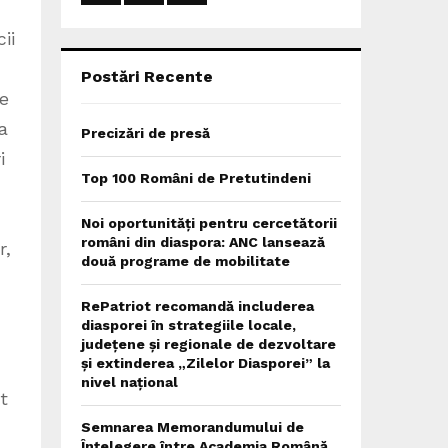
:
C
ii
H
Postări Recente
ne
a
Precizări de presă
i
Top 100 Români de Pretutindeni
Noi oportunități pentru cercetătorii
români din diaspora: ANC lansează
r,
două programe de mobilitate
RePatriot recomandă includerea
diasporei în strategiile locale,
județene și regionale de dezvoltare
și extinderea „Zilelor Diasporei” la
nivel național
t
Semnarea Memorandumului de
Înțelegere între Academia Română