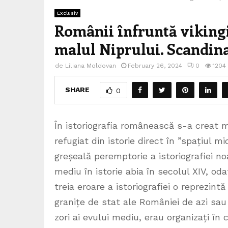
Exclusiv
Românii înfruntă vikingii
malul Niprului. Scandina
de
Liliana Moldovan
February 26, 2024
0
1204
SHARE
0
În istoriografia românească s-a creat m
refugiat din istorie direct în ”spațiul m
greșeală peremptorie a istoriografiei no
mediu în istorie abia în secolul XIV, od
treia eroare a istoriografiei o reprezint
granițe de stat ale României de azi sau 
zori ai evului mediu, erau organizați în 