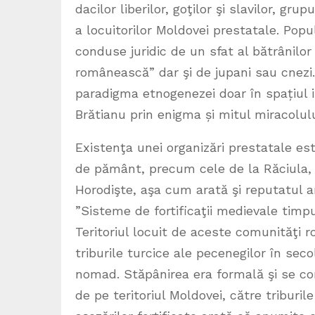
dacilor liberilor, goţilor şi slavilor, g
a locuitorilor Moldovei prestatale. Pop
conduse juridic de un sfat al bătrânilo
românească” dar şi de jupani sau cnezi
paradigma etnogenezei doar în spațiul i
Brătianu prin enigma și mitul miracolulu
Existenţa unei organizări prestatale este
de pământ, precum cele de la Răciula, 
Horodişte, aşa cum arată şi reputatul 
”Sisteme de fortificaţii medievale timpu
Teritoriul locuit de aceste comunităţi 
triburile turcice ale pecenegilor în sec
nomad. Stăpânirea era formală şi se con
de pe teritoriul Moldovei, către triburi