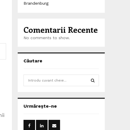
Brandenburg
Comentarii Recente
No comments to show.
Căutare
S
e
a
S
r
c
E
Urmărește-ne
h
f
ii
A
o
r
R