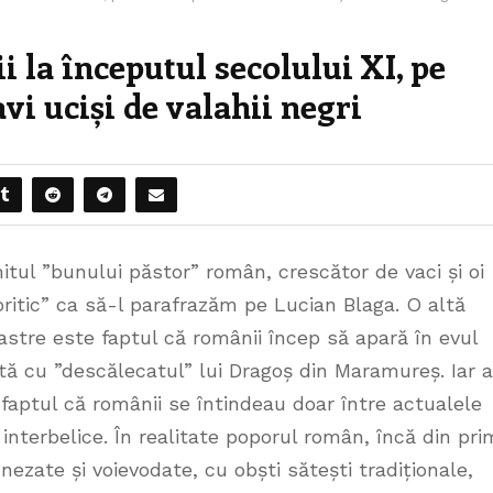
 la începutul secolului XI, pe
vi uciși de valahii negri
itul ”bunului păstor” român, crescător de vaci și oi
ioritic” ca să-l parafrazăm pe Lucian Blaga. O altă
astre este faptul că românii încep să apară în evul
ată cu ”descălecatul” lui Dragoș din Maramureș. Iar a
ă faptul că românii se întindeau doar între actualele
interbelice. În realitate poporul român, încă din prim
cnezate și voievodate, cu obști sătești tradiționale,