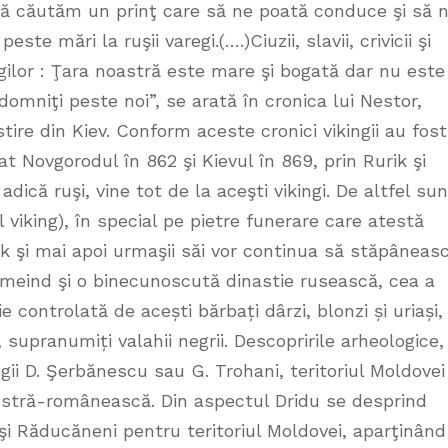
 să căutăm un prinţ care să ne poată conduce şi să 
e mări la ruşii varegi.(….)Ciuzii, slavii, crivicii şi
gilor : Ţara noastră este mare şi bogată dar nu este
 domniţi peste noi”, se arată în cronica lui Nestor,
tire din Kiev. Conform aceste cronici vikingii au fost
iat Novgorodul în 862 şi Kievul în 869, prin Rurik şi
adică ruşi, vine tot de la aceşti vikingi. De altfel sun
l viking), în special pe pietre funerare care atestă
urik şi mai apoi urmaşii săi vor continua să stăpâneas
ntemeind şi o binecunoscută dinastie rusească, cea a
sie controlată de acești bărbați dârzi, blonzi și uriași,
, supranumiți valahii negrii. Descopririle arheologice,
ii D. Şerbănescu sau G. Trohani, teritoriul Moldovei
e stră-românească. Din aspectul Dridu se desprind
i Răducăneni pentru teritoriul Moldovei, aparţinând