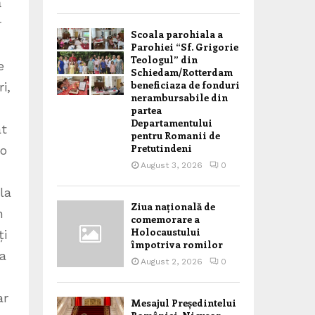
ă
r
Scoala parohiala a
Parohiei “Sf. Grigorie
Teologul” din
e
Schiedam/Rotterdam
beneficiaza de fonduri
i,
nerambursabile din
partea
Departamentului
at
pentru Romanii de
Pretutindeni
 o
August 3, 2026
0
la
Ziua națională de
n
comemorare a
Holocaustului
ți
împotriva romilor
ea
August 2, 2026
0
ar
Mesajul Președintelui