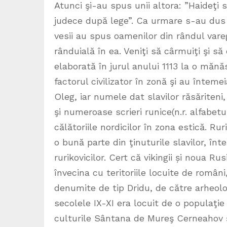
Atunci şi-au spus unii altora: ”Haideţi
judece după lege”. Ca urmare s-au dus pest
vesii au spus oamenilor din rândul vare
rânduială în ea. Veniţi să cârmuiţi şi să
elaborată în jurul anului 1113 la o mănăs
factorul civilizator în zonă şi au înteme
Oleg, iar numele dat slavilor răsăriteni, 
şi numeroase scrieri runice(n.r. alfabetu
călătoriile nordicilor în zona estică. R
o bună parte din ţinuturile slavilor, î
rurikovicilor. Cert că vikingii și noua Ru
învecina cu teritoriile locuite de români
denumite de tip Dridu, de către arheolog
secolele IX-XI era locuit de o populaţi
culturile Sântana de Mureş Cerneahov ş