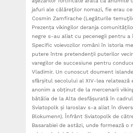
aşezărilor fortificate arată că anumite
jafuri ale călăreţilor nomazi, fie erau c
Cosmin Zamfirache (Legăturile temuţilor
Prezența vikingilor deranja comunităților
negre s-au aliat cu pecenegii pentru a î
Specific voievozilor români în istoria m
putere între pretendenții puterilor vecin
varegilor de succesiune pentru conduc
Vladimir. Un cunoscut doument islandez
sfârșitul secolului al XIV-lea relatează 
anonim a obținut de la mercenarii vikin
bătălia de la Alta desfășurată în cadru
Sviatopolk și Iaroslav s-a aliat în diver
Blokumenn). Înfrânt Sviatopolk de către
Basarabiei de astăzi, unde formează o m