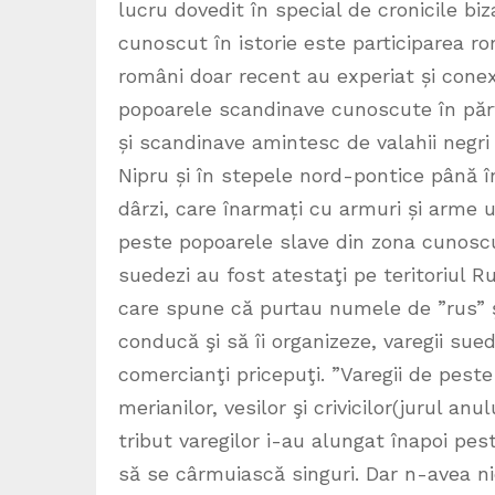
lucru dovedit în special de cronicile biz
cunoscut în istorie este participarea româ
români doar recent au experiat și conex
popoarele scandinave cunoscute în părțil
și scandinave amintesc de valahii negri
Nipru și în stepele nord-pontice până î
dârzi, care înarmați cu armuri și arme u
peste popoarele slave din zona cunoscută
suedezi au fost atestaţi pe teritoriul Ru
care spune că purtau numele de ”rus” şi
conducă şi să îi organizeze, varegii sue
comercianţi pricepuţi. ”Varegii de peste
merianilor, vesilor şi crivicilor(jurul an
tribut varegilor i-au alungat înapoi pes
să se cârmuiască singuri. Dar n-avea nic