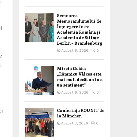
e
Semnarea
Memorandumului de
Înțelegere între
i
Academia Română și
Academia de Științe
Berlin – Brandenburg
August 6, 2026
0
e
i
Mircia Gutău:
„Râmnicu Vâlcea este,
mai mult decât un loc,
un sentiment”
August 6, 2026
0
ci
Conferința ROUNIT de
la München
August 3, 2026
0