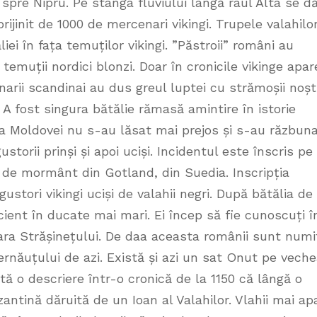
spre Nipru. Pe stânga fluviului lângă râul Alta se d
rijinit de 1000 de mercenari vikingi. Trupele valahilo
ei în fața temuților vikingi. ”Păstroii” români au
temuții nordici blonzi. Doar în cronicile vikinge apar
arii scandinai au dus greul luptei cu strămoșii noștr
. A fost singura bătălie rămasă amintire în istorie
ona Moldovei nu s-au lăsat mai prejos și s-au răzbun
ustorii prinși și apoi uciși. Incidentul este înscris pe
 de mormânt din Gotland, din Suedia. Inscripția
stori vikingi uciși de valahii negri. După bătălia de 
cient în ducate mai mari. Ei încep să fie cunoscuți î
i Țara Strășinețului. De daa aceasta românii sunt numi
Cernăuțului de azi. Există și azi un sat Onut pe vech
ă o descriere într-o cronică de la 1150 că lângă o
zantină dăruită de un Ioan al Valahilor. Vlahii mai ap