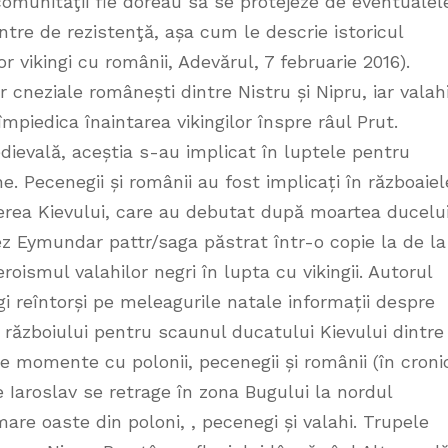
 comunităţii fie doreau să se protejeze de eventualel
entre de rezistenţă, așa cum le descrie istoricul
 vikingi cu românii, Adevărul, 7 februarie 2016).
 cneziale românești dintre Nistru și Nipru, iar valahi
mpiedica înaintarea vikingilor înspre râul Prut.
edievală, aceștia s-au implicat în luptele pentru
e. Pecenegii și românii au fost implicați în războaiel
erea Kievului, care au debutat după moartea ducelu
 Eymundar pattr/saga păstrat într-o copie la de la
eroismul valahilor negri în lupta cu vikingii. Autorul
gi reîntorși pe meleagurile natale informații despre
l războiului pentru scaunul ducatului Kievului dintre
se momente cu polonii, pecenegii și românii (în croni
 Iaroslav se retrage în zona Bugului la nordul
are oaste din poloni, , pecenegi și valahi. Trupele