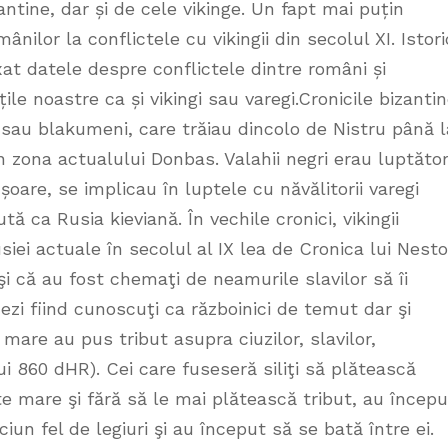
antine, dar și de cele vikinge. Un fapt mai puțin
nilor la conflictele cu vikingii din secolul XI. Istoric
at datele despre conflictele dintre români și
e noastre ca și vikingi sau varegi.Cronicile bizanti
 sau blakumeni, care trăiau dincolo de Nistru până l
n zona actualului Donbas. Valahii negri erau luptător
șoare, se implicau în luptele cu năvălitorii varegi
 ca Rusia kieviană. În vechile cronici, vikingii
siei actuale în secolul al IX lea de Cronica lui Nesto
 că au fost chemaţi de neamurile slavilor să îi
dezi fiind cunoscuţi ca războinici de temut dar şi
 mare au pus tribut asupra ciuzilor, slavilor,
ului 860 dHR). Cei care fuseseră siliţi să plătească
te mare şi fără să le mai plătească tribut, au începu
iun fel de legiuri şi au început să se bată între ei.