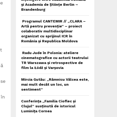
ne
și Academia de Științe Berlin –
Brandenburg
Programul CANTEMIR // „CLARA –
Artă pentru prevenție” – proiect
colaborativ multidisciplinar
organizat cu sprijinul ICR în
România și Republica Moldova
t
Radu Jude în Polonia: ateliere
cinematografice cu actorii teatrului
TR Warszawa și retrospective de
că
film la Łódź și Varșovia
Mircia Gutău: „Râmnicu Vâlcea este,
 se
mai mult decât un loc, un
sentiment”
 în
Conferința „Familia Cioflec și
Clujul” susținută de istoricul
Luminița Cornea