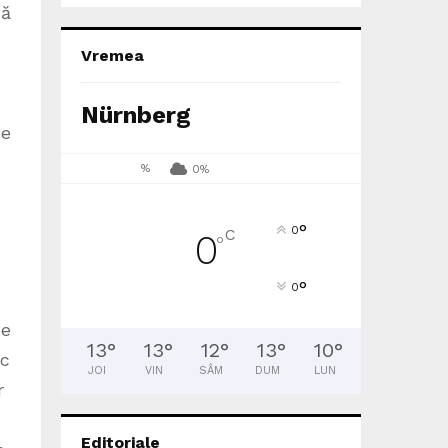
că
Vremea
Nürnberg
he
%
0%
°
0
C
0
°
°
0
de
13
°
13
°
12
°
13
°
10
°
ic
JOI
VIN
SÂM
DUM
LUN
r
Editoriale