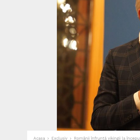
Acasa
Exclusiv
Românii înfruntă vikingii la începu