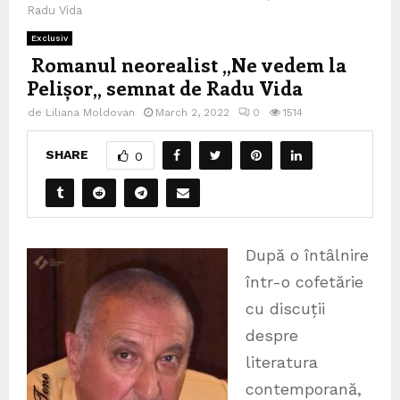
Radu Vida
Exclusiv
Romanul neorealist „Ne vedem la
Pelișor„ semnat de Radu Vida
de
Liliana Moldovan
March 2, 2022
0
1514
SHARE
0
După o întâlnire
într-o cofetărie
cu discuții
despre
literatura
contemporană,