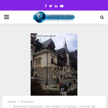
Facebook
Twitter
Linkedin
Youtube
PRIMARY
MENU
Acasa
Exclusiv
Romanul neorealist „Ne vedem la Pelișor„ semnat de