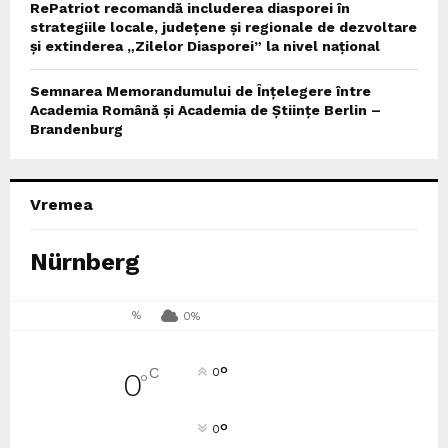
RePatriot recomandă includerea diasporei în
strategiile locale, județene și regionale de dezvoltare
și extinderea „Zilelor Diasporei” la nivel național
Semnarea Memorandumului de Înțelegere între
Academia Română și Academia de Științe Berlin –
Brandenburg
Vremea
Nürnberg
%
0%
°
C
0
0
°
°
0