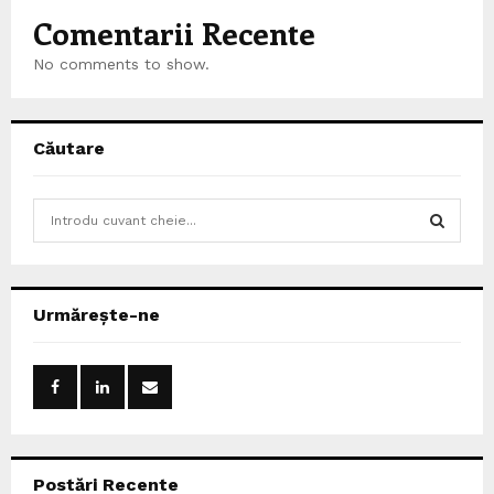
Comentarii Recente
No comments to show.
Căutare
S
e
a
S
r
c
E
Urmărește-ne
h
f
A
o
r
R
:
C
Postări Recente
H