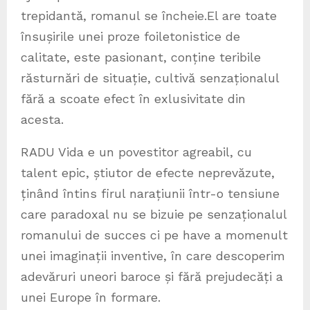
trepidantă, romanul se încheie.El are toate
însușirile unei proze foiletonistice de
calitate, este pasionant, conține teribile
răsturnări de situație, cultivă senzaționalul
fără a scoate efect în exlusivitate din
acesta.
RADU Vida e un povestitor agreabil, cu
talent epic, știutor de efecte neprevăzute,
ținând întins firul narațiunii într-o tensiune
care paradoxal nu se bizuie pe senzaționalul
romanului de succes ci pe have a momenult
unei imaginații inventive, în care descoperim
adevăruri uneori baroce și fără prejudecăți a
unei Europe în formare.