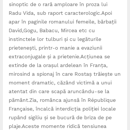
sinoptic de o rară amploare în proza lui
Radu Vida, sub raport caracterologic.Apoi
apar în paginile romanului femeile, bărbații
David,Gogu, Babacu, Mircea etc cu
instinctele lor tulburi și cu legăturile
prietenești, printr-o manie a evaziunii
extraconjugale și a prietenie.Acțiunea se
extinde de la orașul ardelean în Franța,
mirosind a spionaj în care Rostaș trăiește un
moment dramatic, căzând victimă a unui
atentat din care scapă aruncându-se la
pământ.Zia, românca ajunsă în République
Française, încalcă interdicția poliției locale
rupând sigiliu și se bucură de briza de pe
plaje.Aceste momente ridică tensiunea