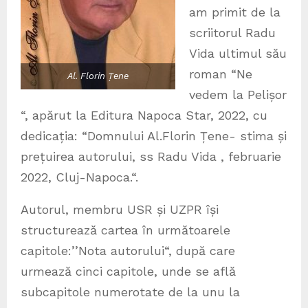
am primit de la
scriitorul Radu
Vida ultimul său
roman “Ne
Al. Florin Țene
vedem la Pelișor
“, apărut la Editura Napoca Star, 2022, cu
dedicația: “Domnului Al.Florin Țene- stima și
prețuirea autorului, ss Radu Vida , februarie
2022, Cluj-Napoca.“.
Autorul, membru USR și UZPR își
structurează cartea în următoarele
capitole:’’Nota autorului“, după care
urmează cinci capitole, unde se află
subcapitole numerotate de la unu la