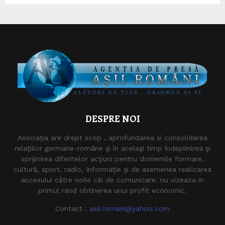
DESPRE NOI
Asociaţia are drept scop , aprofundarea si consolidarea
relaţiilor germane-române şi în acelaşi timp îndeplinirea şi
sprijinirea diferitelor acţiuni pentru domeniile formare,
cultură, sport, radio, Informaţie şi de asemenea realizarea
accesului către noile căi de comunicare. nu vizeaza in
primul rand obtinerea unui profit economic.
Contact :
asii.romani@yahoo.com