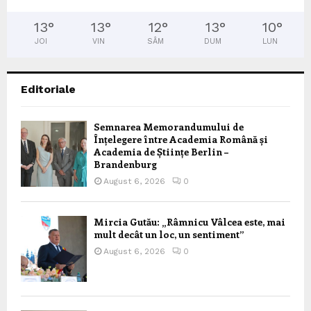
13
°
13
°
12
°
13
°
10
°
JOI
VIN
SÂM
DUM
LUN
Editoriale
Semnarea Memorandumului de
Înțelegere între Academia Română și
Academia de Științe Berlin –
Brandenburg
August 6, 2026
0
Mircia Gutău: „Râmnicu Vâlcea este, mai
mult decât un loc, un sentiment”
August 6, 2026
0