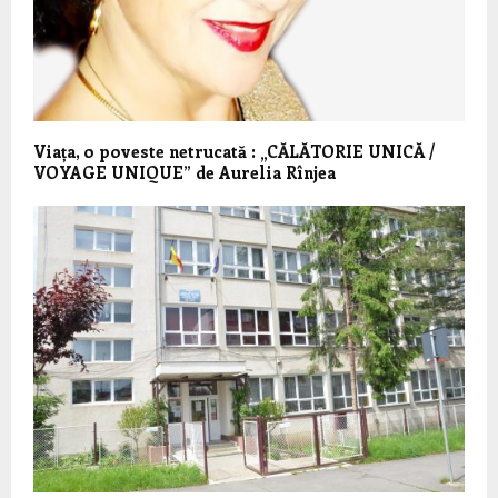
Viața, o poveste netrucată : „CĂLĂTORIE UNICĂ /
VOYAGE UNIQUE” de Aurelia Rînjea