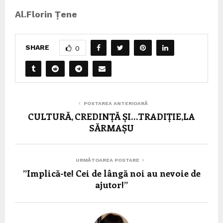
Al.Florin Țene
SHARE
0
POSTAREA ANTERIOARĂ
CULTURĂ, CREDINȚĂ ȘI…TRADIȚIE,LA
SĂRMAȘU
URMĂTOAREA POSTARE
”Implică-te! Cei de lângă noi au nevoie de
ajutor!”