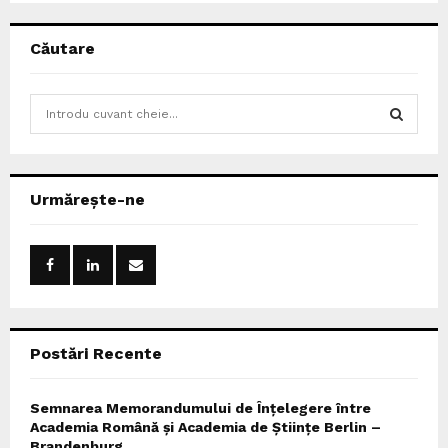
Căutare
S
e
a
S
r
c
E
Urmărește-ne
h
f
A
o
r
R
:
C
Postări Recente
H
Semnarea Memorandumului de Înțelegere între
Academia Română și Academia de Științe Berlin –
Brandenburg