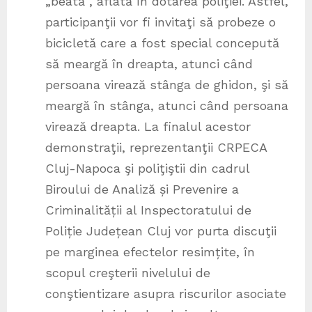
„beată”, aflată în dotarea poliţiei. Astfel,
participanţii vor fi invitaţi să probeze o
bicicletă care a fost special concepută
să meargă în dreapta, atunci când
persoana virează stânga de ghidon, şi să
meargă în stânga, atunci când persoana
virează dreapta. La finalul acestor
demonstraţii, reprezentanţii CRPECA
Cluj-Napoca şi poliţiştii din cadrul
Biroului de Analiză și Prevenire a
Criminalității al Inspectoratului de
Poliție Județean Cluj vor purta discuţii
pe marginea efectelor resimțite, în
scopul creşterii nivelului de
conştientizare asupra riscurilor asociate