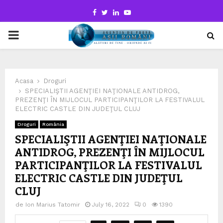
Facebook
Twitter
Linkedin
Youtube
PRIMARY
MENU
Acasa
Droguri
SPECIALIŞTII AGENŢIEI NAŢIONALE ANTIDROG,
PREZENŢI ÎN MIJLOCUL PARTICIPANŢILOR LA FESTIVALUL
ELECTRIC CASTLE DIN JUDEŢUL CLUJ
Droguri
România
SPECIALIŞTII AGENŢIEI NAŢIONALE
ANTIDROG, PREZENŢI ÎN MIJLOCUL
PARTICIPANŢILOR LA FESTIVALUL
ELECTRIC CASTLE DIN JUDEŢUL
CLUJ
de
Ion Marius Tatomir
July 16, 2022
0
1390