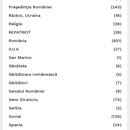
Preşedinţia României
(245)
Război, Ucraina
(16)
Religie
(36)
REPATRIOT
(28)
România
(851)
S.U.A.
(37)
San Marino
(1)
Sănătate
(6)
Sărbătoare românească
(5)
Sărbători
(7)
Senatul României
(9)
Sens Giratoriu
(70)
Serbia
(2)
Social
(136)
Spania
(34)