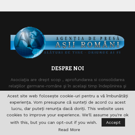
DESPRE NOI
Asociaţia are drept scop , aprofundarea si consolidarea
relaţiilor germane-române şi în acelaşi timp îndeplinirea şi
sprijinirea diferitelor acţiuni pentru domeniile formare,
Acest site web folosește cookie-uri pentru a vă îmbunătăți
cultură, sport, radio, Informaţie şi de asemenea realizarea
experiența. Vom presupune că sunteți de acord cu acest
accesului către noile căi de comunicare. nu vizeaza in
lucru, dar puteți renunța dacă doriți. This website uses
primul rand obtinerea unui profit economic.
cookies to improve your experience. We'll assume you're ok
Contact :
asii.romani@yahoo.com
with this, but you can opt-out if you wish.
Accept
Read More