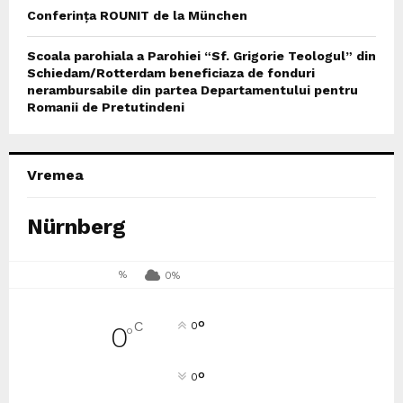
Conferința ROUNIT de la München
Scoala parohiala a Parohiei “Sf. Grigorie Teologul” din
Schiedam/Rotterdam beneficiaza de fonduri
nerambursabile din partea Departamentului pentru
Romanii de Pretutindeni
Vremea
Nürnberg
%
0%
°
C
0
0
°
°
0