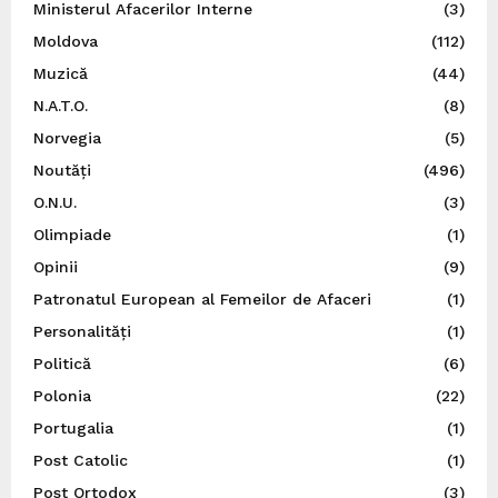
Ministerul Afacerilor Interne
(3)
Moldova
(112)
Muzică
(44)
N.A.T.O.
(8)
Norvegia
(5)
Noutăți
(496)
O.N.U.
(3)
Olimpiade
(1)
Opinii
(9)
Patronatul European al Femeilor de Afaceri
(1)
Personalități
(1)
Politică
(6)
Polonia
(22)
Portugalia
(1)
Post Catolic
(1)
Post Ortodox
(3)