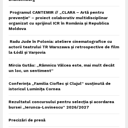
Programul CANTEMIR // „CLARA – Artă pentru
prevenție” – proiect colaborativ multidisciplinar
organizat cu sprijinul ICR în România și Republica
Moldova
Radu Jude în Polonia: ateliere cinematografice cu
actorii teatrului TR Warszawa și retrospective de film
la Łódź și Varșovia
Mircia Gutău: „Râmnicu Vâlcea este, mai mult decât
un loc, un sentiment”
Conferința „Familia Cioflec și Clujul” susținută de
istoricul Luminița Cornea
Rezultatul concursului pentru selecția și acordarea
bursei „Ierunca-Lovinescu” 2026/2027
Precizări de presă