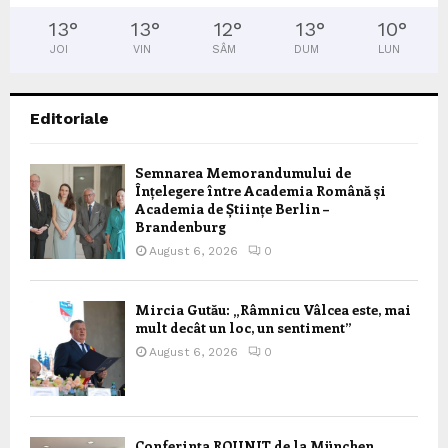
13
°
13
°
12
°
13
°
10
°
JOI
VIN
SÂM
DUM
LUN
Editoriale
Semnarea Memorandumului de
Înțelegere între Academia Română și
Academia de Științe Berlin –
Brandenburg
August 6, 2026
0
Mircia Gutău: „Râmnicu Vâlcea este, mai
mult decât un loc, un sentiment”
August 6, 2026
0
Conferința ROUNIT de la München