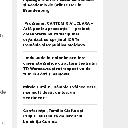
și Academia de Științe Berlin –
Brandenburg
Programul CANTEMIR // „CLARA –
Artă pentru prevenție” – proiect
colaborativ multidisciplinar
te
organizat cu sprijinul ICR în
,
România și Republica Moldova
Radu Jude în Polonia: ateliere
cinematografice cu actorii teatrului
TR Warszawa și retrospective de
film la Łódź și Varșovia
Mircia Gutău: „Râmnicu Vâlcea este,
 de
mai mult decât un loc, un
sentiment”
Conferința „Familia Cioflec și
Clujul” susținută de istoricul
Luminița Cornea
aj