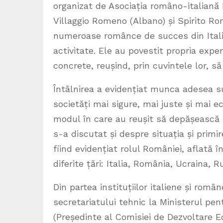
organizat de Asociația româno-italiană 
Villaggio Romeno (Albano) și Spirito Ro
numeroase românce de succes din Italia
activitate. Ele au povestit propria expe
concrete, reușind, prin cuvintele lor, s
Întâlnirea a evidențiat munca adesea su
societăți mai sigure, mai juste și mai 
modul în care au reușit să depășească mu
s-a discutat și despre situația și primi
fiind evidențiat rolul României, aflată în
diferite țări: Italia, România, Ucraina,
Din partea instituțiilor italiene și român
secretariatului tehnic la Ministerul pen
(Președinte al Comisiei de Dezvoltare 