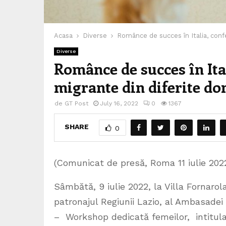
Acasa
Diverse
Românce de succes în Italia, confe
Diverse
Românce de succes în Ita
migrante din diferite do
de
GT Post
July 16, 2022
0
1367
SHARE
0
(Comunicat de presă, Roma 11 iulie 202
Sâmbătă, 9 iulie 2022, la Villa Fornaro
patronajul Regiunii Lazio, al Ambasadei 
– Workshop dedicată femeilor, intitula