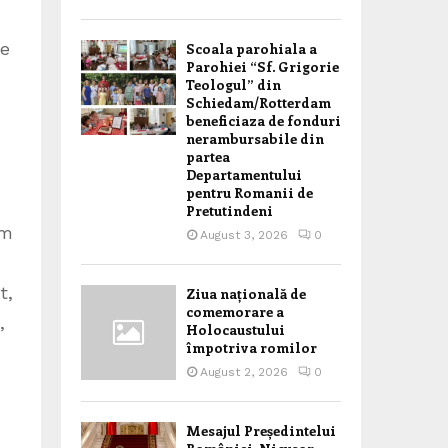
le
Scoala parohiala a
Parohiei “Sf. Grigorie
Teologul” din
Schiedam/Rotterdam
beneficiaza de fonduri
nerambursabile din
partea
Departamentului
pentru Romanii de
Pretutindeni
um
August 3, 2026
0
t,
Ziua națională de
comemorare a
,
Holocaustului
împotriva romilor
August 2, 2026
0
Mesajul Președintelui