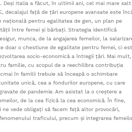
. Deși Italia a făcut, în ultimii ani, cel mai mare salt
UE, decalajul față de țări europene avansate este înc
 națională pentru egalitatea de gen, un plan pe
ii între femei și bărbați. Strategia identifică
desigur, munca, de la angajarea femeilor, la salarizar
te doar o chestiune de egalitate pentru femei, ci es
zvoltarea socio-economică a întregii țări. Mai mult,
ru familie, cu scopul de a reechilibra contribuția
Tocmai în familii trebuie să înceapă o schimbare
unitate unică, cea a fondurilor europene, cu care
agravate de pandemie. Am asistat la o creștere a
femeilor, de la cea fizică la cea economică. În fine,
 ne vede obligați să facem față altor provocări,
fenomenului traficului, precum și integrarea femeilo