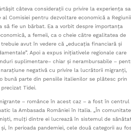
ărtășit câteva considerații cu privire la experiența sa
e al Comisiei pentru dezvoltare economică a Regiunii
ta să fie un bărbat. Ea a vorbit despre importanța
conomică, a femeii, ca o cheie către egalitatea de
trebuie avut în vedere că „educația financiară și
amentale”. Apoi a expus inițiativele regionale care
 fonduri suplimentare– chiar și nerambursabile – pent
 narațiune negativă cu privire la lucrătorii migranți,
 bună parte din pensiile italienilor se plătesc prin
i precizat Tidei.
igrante – românce în acest caz – a fost în centrul
omatic la Ambasada României în Italia. „În comunitat
niști, mulți dintre ei lucrează în sistemul de sănăta
și, în perioada pandemiei, cele două categorii au fo