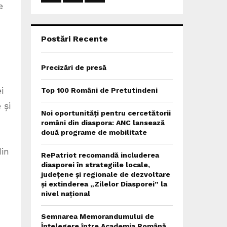
:
e
C
H
Postări Recente
Precizări de presă
i
Top 100 Români de Pretutindeni
 și
Noi oportunități pentru cercetătorii
români din diaspora: ANC lansează
două programe de mobilitate
din
RePatriot recomandă includerea
diasporei în strategiile locale,
.
județene și regionale de dezvoltare
și extinderea „Zilelor Diasporei” la
nivel național
Semnarea Memorandumului de
Înțelegere între Academia Română