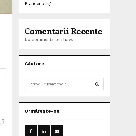
Brandenburg
Comentarii Recente
No comments to show.
Căutare
S
e
a
S
r
c
E
Urmărește-ne
h
f
ță
A
o
r
R