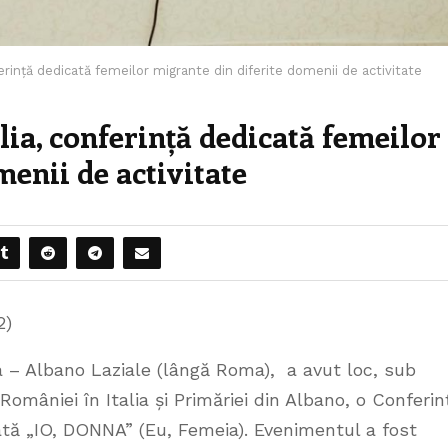
rință dedicată femeilor migrante din diferite domenii de activitate
lia, conferință dedicată femeilor
menii de activitate
2)
la – Albano Laziale (lângă Roma), a avut loc, sub
României în Italia și Primăriei din Albano, o Conferin
tă „IO, DONNA” (Eu, Femeia). Evenimentul a fost