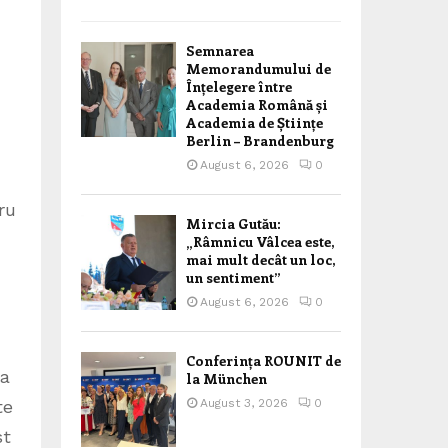
Semnarea
Memorandumului de
Înțelegere între
Academia Română și
Academia de Științe
Berlin – Brandenburg
August 6, 2026
0
ru
Mircia Gutău:
„Râmnicu Vâlcea este,
mai mult decât un loc,
un sentiment”
August 6, 2026
0
Conferința ROUNIT de
ea
la München
te
August 3, 2026
0
st