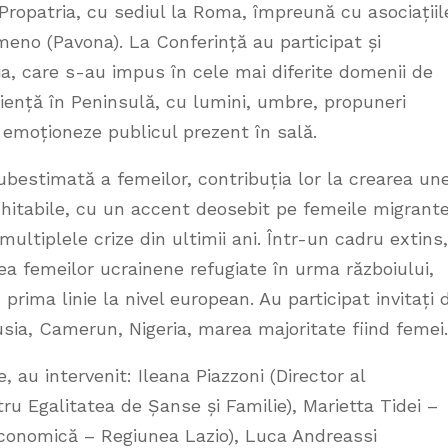
Propatria, cu sediul la Roma, împreună cu asociațiil
meno (Pavona). La Conferință au participat și
, care s-au impus în cele mai diferite domenii de
riență în Peninsulă, cu lumini, umbre, propuneri
ă emoționeze publicul prezent în sală.
bestimată a femeilor, contribuția lor la crearea une
echitabile, cu un accent deosebit pe femeile migrante
ltiplele crize din ultimii ani. Într-un cadru extins,
rea femeilor ucrainene refugiate în urma războiului,
 prima linie la nivel european. Au participat invitați 
 Rusia, Camerun, Nigeria, marea majoritate fiind femei
e, au intervenit: Ileana Piazzoni (Director al
tru Egalitatea de Șanse și Familie), Marietta Tidei –
Economică – Regiunea Lazio), Luca Andreassi