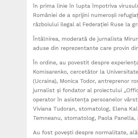
în prima linie în lupta împotriva virus
României de a sprijini numeroșii refugiaț
războiului ilegal al Federației Ruse la g
Întâlnirea, moderată de jurnalista Miru
aduse din reprezentante care provin din
În ordine, au povestit despre experiența 
Komisarenko, cercetător la Universita
(Ucraina), Monica Todor, antreprenor ro
jurnalist și fondator al proiectului „Offi
operator în asistența persoanelor vârst
Viviana Tudoran, stomatolog, Elena Kaln
Temneanu, stomatolog, Paola Panella, ant
Au fost povești despre normalitate, alăt