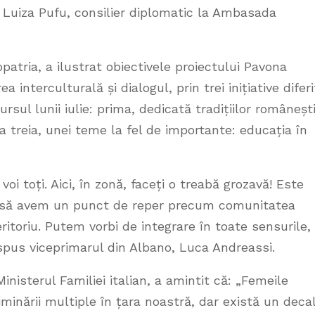
și Luiza Pufu, consilier diplomatic la Ambasada
patria, a ilustrat obiectivele proiectului Pavona
 interculturală și dialogul, prin trei inițiative diferi
ul lunii iulie: prima, dedicată tradițiilor românești
 a treia, unei teme la fel de importante: educația în
voi toți. Aici, în zonă, faceți o treabă grozavă! Este
ene, să avem un punct de reper precum comunitatea
eritoriu. Putem vorbi de integrare în toate sensurile,
 spus viceprimarul din Albano, Luca Andreassi.
Ministerul Familiei italian, a amintit că: „Femeile
minării multiple în țara noastră, dar există un decal