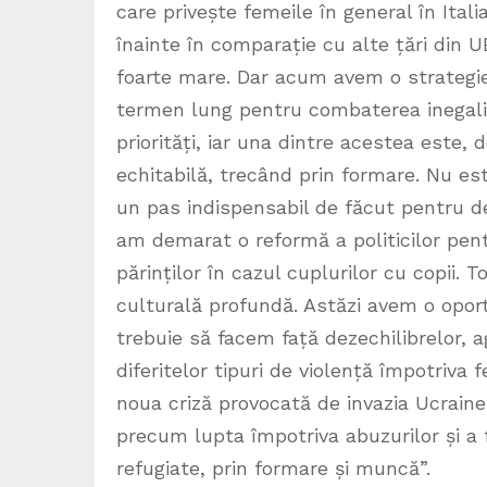
care privește femeile în general în Italia
înainte în comparație cu alte țări din 
foarte mare. Dar acum avem o strategie
termen lung pentru combaterea inegalităț
priorități, iar una dintre acestea este, 
echitabilă, trecând prin formare. Nu es
un pas indispensabil de făcut pentru de
am demarat o reformă a politicilor pent
părinților în cazul cuplurilor cu copii. 
culturală profundă. Astăzi avem o oport
trebuie să facem față dezechilibrelor, 
diferitelor tipuri de violență împotriva 
noua criză provocată de invazia Ucrainei
precum lupta împotriva abuzurilor și a 
refugiate, prin formare și muncă”.