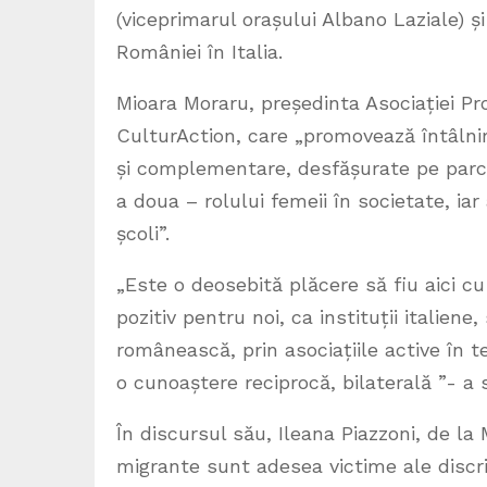
(viceprimarul orașului Albano Laziale) 
României în Italia.
Mioara Moraru, președinta Asociației Pro
CulturAction, care „promovează întâlnirea
și complementare, desfășurate pe parcurs
a doua – rolului femeii în societate, iar
școli”.
„Este o deosebită plăcere să fiu aici cu 
pozitiv pentru noi, ca instituții itali
românească, prin asociațiile active în t
o cunoaștere reciprocă, bilaterală ”- a
În discursul său, Ileana Piazzoni, de la 
migrante sunt adesea victime ale discri