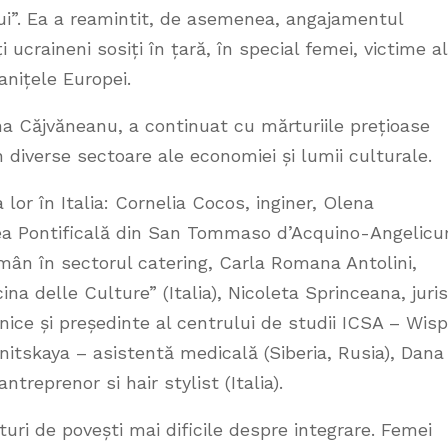
ului”. Ea a reamintit, de asemenea, angajamentul
i ucraineni sosiți în țară, în special femei, victime a
ranițele Europei.
na Căjvăneanu, a continuat cu mărturiile prețioase
 diverse sectoare ale economiei și lumii culturale.
lor în Italia: Cornelia Cocos, inginer, Olena
tea Pontificală din San Tommaso d’Acquino-Angelic
mân în sectorul catering, Carla Romana Antolini,
cina delle Culture” (Italia), Nicoleta Sprinceana, juris
nice și președinte al centrului de studii ICSA – Wisp
itskaya – asistentă medicală (Siberia, Rusia), Dana
reprenor si hair stylist (Italia).
uri de povești mai dificile despre integrare. Femei