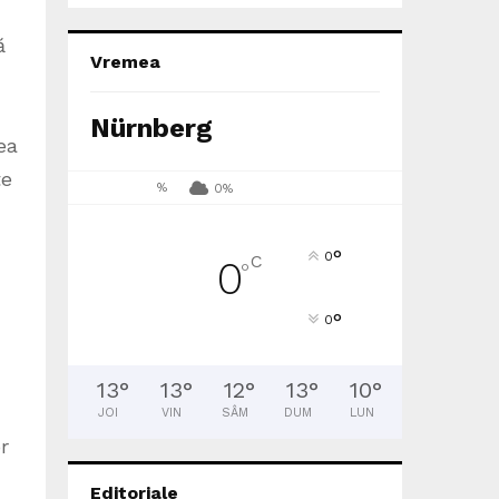
ă
Vremea
Nürnberg
ea
te
%
0%
°
0
C
0
°
°
0
13
°
13
°
12
°
13
°
10
°
JOI
VIN
SÂM
DUM
LUN
r
Editoriale