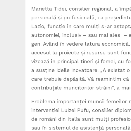
Marietta Tidei, consilier regional, a împ
personală și profesională, ca președint
Lazio, funcție în care mulți s-ar aștep
autonomiei, inclusiv – sau mai ales – e
gen. Având în vedere latura economică, 
accesul la proiecte și resurse sunt fund
vizează în principal tineri și femei, cu
a susține ideile inovatoare. „A existat o
care trebuie depășită. Vă reamintim că o
contribuțiile muncitorilor străini”, a ma
Problema importanței muncii femeilor m
intervenției Luizei Pufu, consilier dipl
de români din Italia sunt mulți profesio
sau în sistemul de asistență personală 