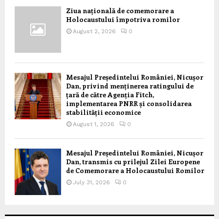
Ziua națională de comemorare a
Holocaustului împotriva romilor
August 2, 2026
0
Mesajul Președintelui României, Nicușor
Dan, privind menținerea ratingului de
țară de către Agenția Fitch,
implementarea PNRR și consolidarea
stabilității economice
August 1, 2026
0
Mesajul Președintelui României, Nicușor
Dan, transmis cu prilejul Zilei Europene
de Comemorare a Holocaustului Romilor
July 31, 2026
0