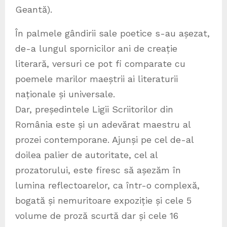
Geantă).
În palmele gândirii sale poetice s-au așezat,
de-a lungul spornicilor ani de creație
literară, versuri ce pot fi comparate cu
poemele marilor maeștrii ai literaturii
naționale și universale.
Dar, președintele Ligii Scriitorilor din
România este și un adevărat maestru al
prozei contemporane. Ajunși pe cel de-al
doilea palier de autoritate, cel al
prozatorului, este firesc să așezăm în
lumina reflectoarelor, ca într-o complexă,
bogată și nemuritoare expoziție și cele 5
volume de proză scurtă dar și cele 16