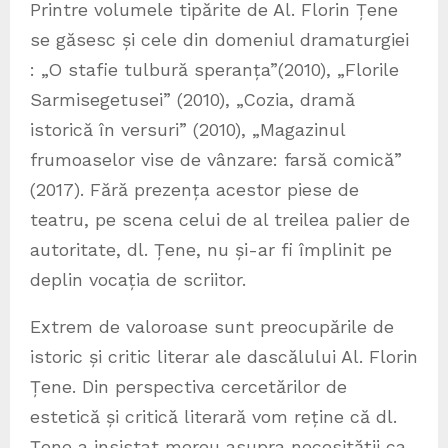
Printre volumele tipărite de Al. Florin Țene
se găsesc și cele din domeniul dramaturgiei
: „O stafie tulbură speranța”(2010), „Florile
Sarmisegetusei” (2010), „Cozia, dramă
istorică în versuri” (2010), „Magazinul
frumoaselor vise de vânzare: farsă comică”
(2017). Fără prezența acestor piese de
teatru, pe scena celui de al treilea palier de
autoritate, dl. Țene, nu și-ar fi împlinit pe
deplin vocația de scriitor.
Extrem de valoroase sunt preocupările de
istoric și critic literar ale dascălului Al. Florin
Țene. Din perspectiva cercetărilor de
estetică și critică literară vom reține că dl.
Țene a insistat mereu asupra necesității ca