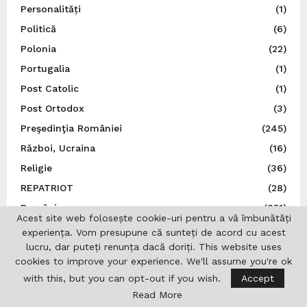
Personalități
(1)
Politică
(6)
Polonia
(22)
Portugalia
(1)
Post Catolic
(1)
Post Ortodox
(3)
Preşedinţia României
(245)
Război, Ucraina
(16)
Religie
(36)
REPATRIOT
(28)
România
(851)
Acest site web folosește cookie-uri pentru a vă îmbunătăți
S.U.A.
(37)
experiența. Vom presupune că sunteți de acord cu acest
lucru, dar puteți renunța dacă doriți. This website uses
San Marino
(1)
cookies to improve your experience. We'll assume you're ok
Sănătate
(6)
with this, but you can opt-out if you wish.
Accept
Sărbătoare românească
(5)
Read More
Sărbători
(7)