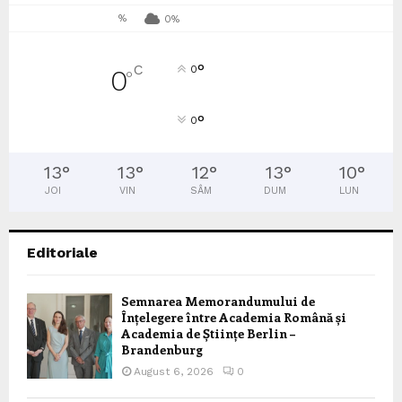
%
0%
°
C
0
0
°
°
0
13
°
13
°
12
°
13
°
10
°
JOI
VIN
SÂM
DUM
LUN
Editoriale
Semnarea Memorandumului de
Înțelegere între Academia Română și
Academia de Științe Berlin –
Brandenburg
August 6, 2026
0