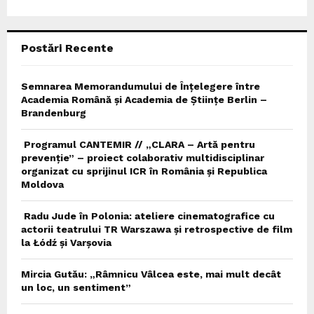
:
C
Postări Recente
H
Semnarea Memorandumului de Înțelegere între
Academia Română și Academia de Științe Berlin –
Brandenburg
Programul CANTEMIR // „CLARA – Artă pentru
prevenție” – proiect colaborativ multidisciplinar
organizat cu sprijinul ICR în România și Republica
Moldova
Radu Jude în Polonia: ateliere cinematografice cu
actorii teatrului TR Warszawa și retrospective de film
la Łódź și Varșovia
Mircia Gutău: „Râmnicu Vâlcea este, mai mult decât
un loc, un sentiment”