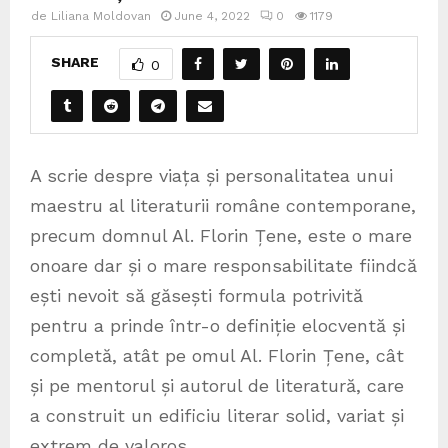
de
Liliana Moldovan
June 4, 2022
0
1179
SHARE
0
A scrie despre viața și personalitatea unui
maestru al literaturii române contemporane,
precum domnul Al. Florin Țene, este o mare
onoare dar și o mare responsabilitate fiindcă
ești nevoit să găsești formula potrivită
pentru a prinde într-o definiție elocventă și
completă, atât pe omul Al. Florin Țene, cât
și pe mentorul și autorul de literatură, care
a construit un edificiu literar solid, variat și
extrem de valoros.