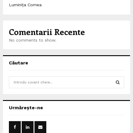
Luminița Cornea
Comentarii Recente
No comments to show.
Căutare
S
e
a
S
r
c
E
Urmărește-ne
h
f
A
o
r
R