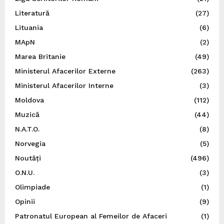
Literatură
(27)
Lituania
(6)
MApN
(2)
Marea Britanie
(49)
Ministerul Afacerilor Externe
(263)
Ministerul Afacerilor Interne
(3)
Moldova
(112)
Muzică
(44)
N.A.T.O.
(8)
Norvegia
(5)
Noutăți
(496)
O.N.U.
(3)
Olimpiade
(1)
Opinii
(9)
Patronatul European al Femeilor de Afaceri
(1)