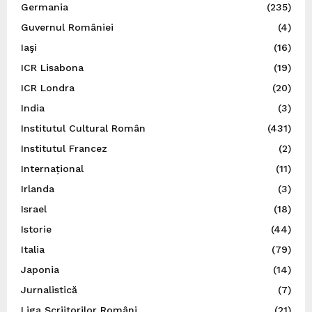
Germania
(235)
Guvernul României
(4)
Iaşi
(16)
ICR Lisabona
(19)
ICR Londra
(20)
India
(3)
Institutul Cultural Român
(431)
Institutul Francez
(2)
Internațional
(11)
Irlanda
(3)
Israel
(18)
Istorie
(44)
Italia
(79)
Japonia
(14)
Jurnalistică
(7)
Liga Scriitorilor Români
(21)