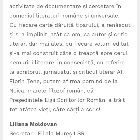
activitate de documentare și cercetare în
domeniul literaturii române și universale.
Cu fiecare carte dăruită tiparului, a renăscut
și s-a împlinit, atât ca om, ca autor și critic
literar, dar mai ales, cu fiecare volum editat
și-a mai construit câte o treaptă spre cerul
nemuririi literare. În consecință, cu referire
la scriitorul, jurnalistul și criticul literar Al.
Florin Țene, putem afirma pornind de la
Noica, marele filozof român, că :
Președintele Ligii Scriitorilor Români a trăit
tot atâtea vieți, câte cărți a scris!
Liliana Moldovan
Secretar –Filiala Mureș LSR