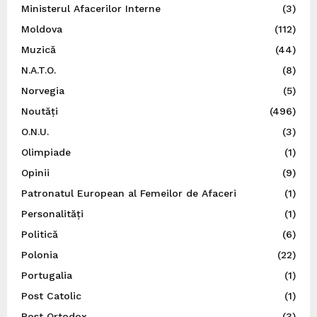
Ministerul Afacerilor Interne
(3)
Moldova
(112)
Muzică
(44)
N.A.T.O.
(8)
Norvegia
(5)
Noutăți
(496)
O.N.U.
(3)
Olimpiade
(1)
Opinii
(9)
Patronatul European al Femeilor de Afaceri
(1)
Personalități
(1)
Politică
(6)
Polonia
(22)
Portugalia
(1)
Post Catolic
(1)
Post Ortodox
(3)