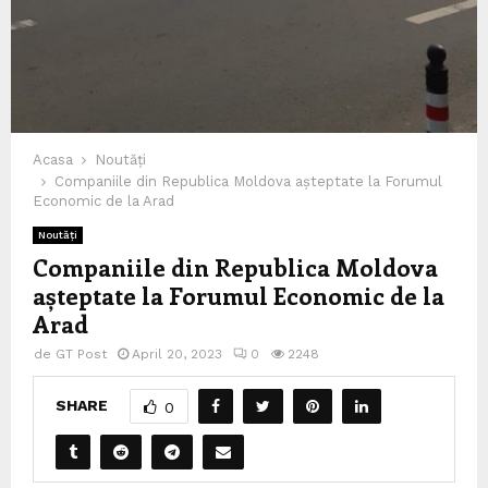
Acasa
Noutăți
Companiile din Republica Moldova așteptate la Forumul
Economic de la Arad
Noutăți
Companiile din Republica Moldova
așteptate la Forumul Economic de la
Arad
de
GT Post
April 20, 2023
0
2248
SHARE
0