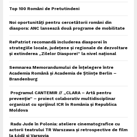
Top 100 Români de Pretutindeni
Noi oportunități pentru cercetătorii români din
diaspora: ANC lansează două programe de mobilitate
RePatriot recomandă includerea diasporei în
strategiile locale, județene și regionale de dezvoltare
și extinderea „Zilelor Diasporei” la nivel național
Semnarea Memorandumului de Înțelegere între
Academia Română și Academia de Științe Berlin –
Brandenburg
Programul CANTEMIR // „CLARA – Artă pentru
prevenție” – proiect colaborativ multidisciplinar
organizat cu sprijinul ICR în România și Republica
Moldova
Radu Jude în Polonia: ateliere cinematografice cu
actorii teatrului TR Warszawa și retrospective de film
la Łódź și Varșovia