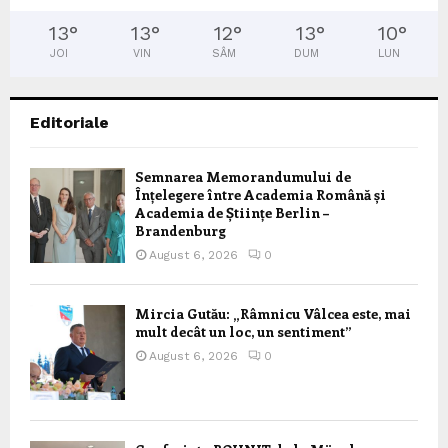
13
°
13
°
12
°
13
°
10
°
JOI
VIN
SÂM
DUM
LUN
Editoriale
Semnarea Memorandumului de
Înțelegere între Academia Română și
Academia de Științe Berlin –
Brandenburg
August 6, 2026
0
Mircia Gutău: „Râmnicu Vâlcea este, mai
mult decât un loc, un sentiment”
August 6, 2026
0