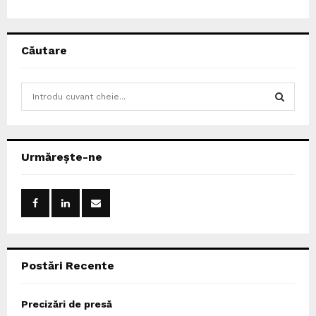
Căutare
S
e
a
S
r
c
E
Urmărește-ne
h
f
A
o
r
R
:
C
Postări Recente
H
Precizări de presă