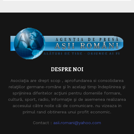
DESPRE NOI
Asociaţia are drept scop , aprofundarea si consolidarea
relaţiilor germane-române şi în acelaşi timp îndeplinirea şi
sprijinirea diferitelor acţiuni pentru domeniile formare,
cultură, sport, radio, Informaţie şi de asemenea realizarea
accesului către noile căi de comunicare. nu vizeaza in
primul rand obtinerea unui profit economic.
Contact :
asii.romani@yahoo.com