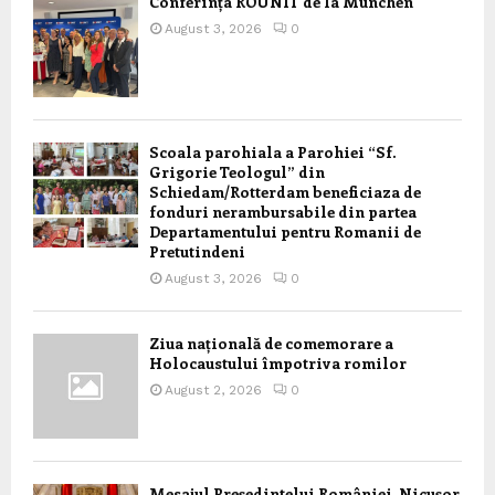
Conferința ROUNIT de la München
August 3, 2026
0
Scoala parohiala a Parohiei “Sf.
Grigorie Teologul” din
Schiedam/Rotterdam beneficiaza de
fonduri nerambursabile din partea
Departamentului pentru Romanii de
Pretutindeni
August 3, 2026
0
Ziua națională de comemorare a
Holocaustului împotriva romilor
August 2, 2026
0
Mesajul Președintelui României, Nicușor