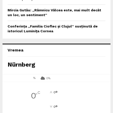
Mircia Gutău: „Râmnicu Vâlcea este, mai mult decât
un loc, un sentiment”
Conferința „Familia Cioflec și Clujul” susținută de
istoricul Luminița Cornea
Vremea
Nürnberg
%
0%
°
C
0
0
°
°
0