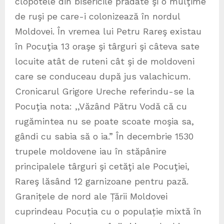
clopotele din bisericile prădate şi o mulţime
de ruşi pe care-i colonizează în nordul
Moldovei. În vremea lui Petru Rareş existau
în Pocuţia 13 oraşe şi târguri şi câteva sate
locuite atât de ruteni cât şi de moldoveni
care se conduceau după jus valachicum.
Cronicarul Grigore Ureche referindu-se la
Pocuţia nota: ,,Văzând Pătru Vodă că cu
rugămintea nu se poate scoate moşia sa,
gândi cu sabia să o ia.” În decembrie 1530
trupele moldovene iau în stăpânire
principalele târguri şi cetăţi ale Pocuţiei,
Rareş lăsând 12 garnizoane pentru pază.
Granițele de nord ale Țării Moldovei
cuprindeau Pocuția cu o populație mixtă în