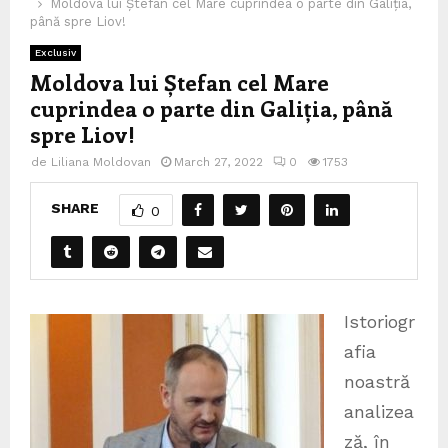
Moldova lui Ștefan cel Mare cuprindea o parte din Galiția,
până spre Liov!
Exclusiv
Moldova lui Ștefan cel Mare
cuprindea o parte din Galiția, până
spre Liov!
de
Liliana Moldovan
March 27, 2022
0
1753
SHARE
0
Istoriogr
afia
noastră
analizea
ză, în