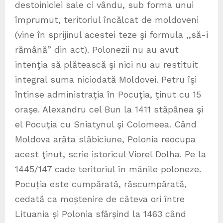
destoiniciei sale ci vându, sub forma unui
împrumut, teritoriul încălcat de moldoveni
(vine în sprijinul acestei teze şi formula ,,să-i
rămână” din act). Polonezii nu au avut
intenţia să plătească şi nici nu au restituit
integral suma niciodată Moldovei. Petru îşi
întinse administraţia în Pocuţia, ţinut cu 15
oraşe. Alexandru cel Bun la 1411 stăpânea şi
el Pocuţia cu Sniatynul şi Colomeea. Când
Moldova arăta slăbiciune, Polonia reocupa
acest ţinut, scrie istoricul Viorel Dolha. Pe la
1445/147 cade teritoriul în mânile poloneze.
Pocuția este cumpărată, răscumpărată,
cedată ca moștenire de câteva ori între
Lituania și Polonia sfârșind la 1463 când