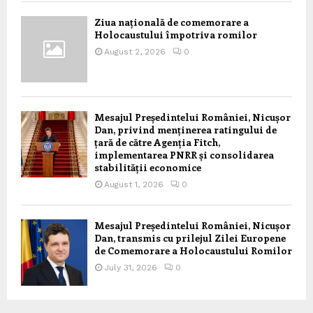
Ziua națională de comemorare a
Holocaustului împotriva romilor
August 2, 2026
0
Mesajul Președintelui României, Nicușor
Dan, privind menținerea ratingului de
țară de către Agenția Fitch,
implementarea PNRR și consolidarea
stabilității economice
August 1, 2026
0
Mesajul Președintelui României, Nicușor
Dan, transmis cu prilejul Zilei Europene
de Comemorare a Holocaustului Romilor
July 31, 2026
0