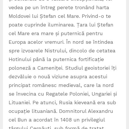
vedea pe un întreg perete tronând harta
Moldovei lui Ștefan cel Mare. Privind-o te
poate cuprinde iluminarea. Țara lui Ștefan
cel Mare era mare și puternică pentru
Europa acelor vremuri. În nord se întindea
spre izvoarele Nistrului, dincolo de cetatea
Hotinului până la puternica fortificație
poloneză a Cameniței. Studiul geoistoriei îți
dezvăluie o nouă viziune asupra acestui
principat românesc medieval, care la nord
se învecina cu Regatele Poloniei, Ungariei și
Lituaniei. Pe atunci, Rusia kieveană era sub
ocupație lituaniană. Domnitorul Alexandru
cel Bun a acordat în 1408 un privilegiul
târgului Cernăuți, sub formă de tratat