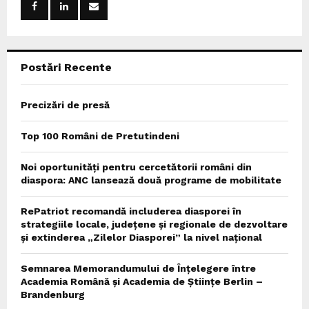
r
R
:
C
Postări Recente
H
Precizări de presă
Top 100 Români de Pretutindeni
Noi oportunități pentru cercetătorii români din
diaspora: ANC lansează două programe de mobilitate
RePatriot recomandă includerea diasporei în
strategiile locale, județene și regionale de dezvoltare
și extinderea „Zilelor Diasporei” la nivel național
Semnarea Memorandumului de Înțelegere între
Academia Română și Academia de Științe Berlin –
Brandenburg