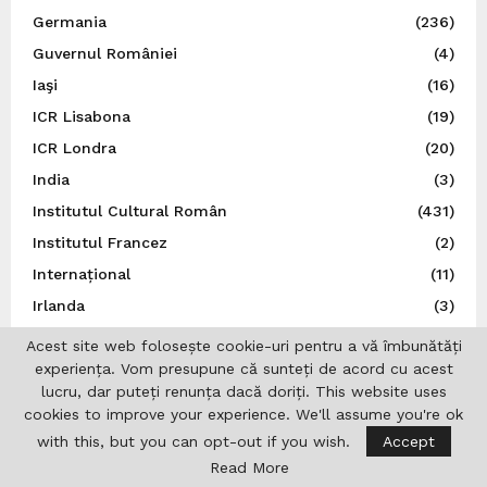
Germania
(236)
Guvernul României
(4)
Iaşi
(16)
ICR Lisabona
(19)
ICR Londra
(20)
India
(3)
Institutul Cultural Român
(431)
Institutul Francez
(2)
Internațional
(11)
Irlanda
(3)
Israel
(18)
Acest site web folosește cookie-uri pentru a vă îmbunătăți
experiența. Vom presupune că sunteți de acord cu acest
Istorie
(44)
lucru, dar puteți renunța dacă doriți. This website uses
Italia
(79)
cookies to improve your experience. We'll assume you're ok
Japonia
(14)
with this, but you can opt-out if you wish.
Accept
Jurnalistică
(7)
Read More