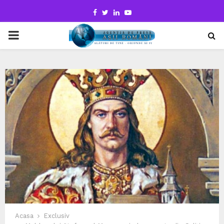
Facebook
Twitter
Linkedin
Youtube
PRIMARY
MENU
Acasa
Exclusiv