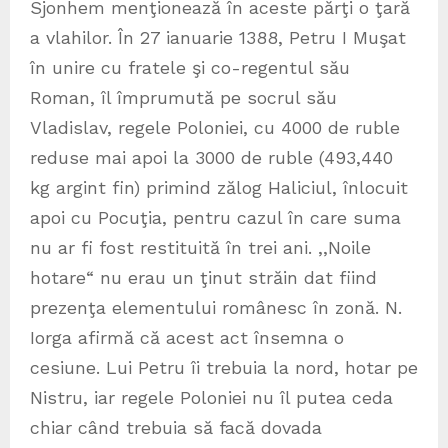
Sjonhem menţionează în aceste părţi o ţară
a vlahilor. În 27 ianuarie 1388, Petru I Muşat
în unire cu fratele şi co-regentul său
Roman, îl împrumută pe socrul său
Vladislav, regele Poloniei, cu 4000 de ruble
reduse mai apoi la 3000 de ruble (493,440
kg argint fin) primind zălog Haliciul, înlocuit
apoi cu Pocuţia, pentru cazul în care suma
nu ar fi fost restituită în trei ani. ,,Noile
hotare“ nu erau un ţinut străin dat fiind
prezenţa elementului românesc în zonă. N.
Iorga afirmă că acest act însemna o
cesiune. Lui Petru îi trebuia la nord, hotar pe
Nistru, iar regele Poloniei nu îl putea ceda
chiar când trebuia să facă dovada