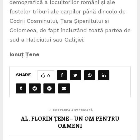
demografică a locuitorilor români și ale
fostelor triburi ale carpilor până dincolo de
Codrii Cosminului, Țara Șipenitului și
Colomeea, de fapt incluzând toată partea de
sud a Haliciului sau Galiției.
Ionuț Țene
SHARE
0
POSTAREA ANTERIOARĂ
AL. FLORIN ȚENE – UN OM PENTRU
OAMENI