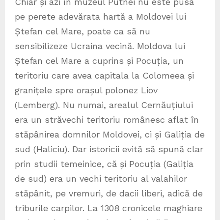
Chiar și azi în muzeul Putnei nu este pusă
pe perete adevărata hartă a Moldovei lui
Ștefan cel Mare, poate ca să nu
sensibilizeze Ucraina vecină. Moldova lui
Ștefan cel Mare a cuprins și Pocuția, un
teritoriu care avea capitala la Colomeea și
granițele spre orașul polonez Liov
(Lemberg). Nu numai, arealul Cernăuțiului
era un străvechi teritoriu românesc aflat în
stăpânirea domnilor Moldovei, ci și Galiția de
sud (Haliciu). Dar istoricii evită să spună clar
prin studii temeinice, că și Pocuția (Galiția
de sud) era un vechi teritoriu al valahilor
stăpânit, pe vremuri, de dacii liberi, adică de
triburile carpilor. La 1308 cronicele maghiare