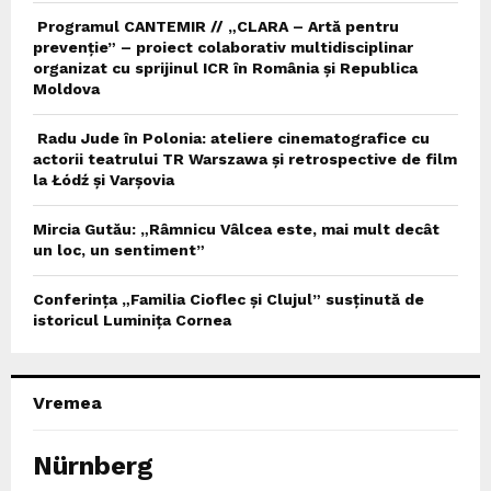
Programul CANTEMIR // „CLARA – Artă pentru
prevenție” – proiect colaborativ multidisciplinar
organizat cu sprijinul ICR în România și Republica
Moldova
Radu Jude în Polonia: ateliere cinematografice cu
actorii teatrului TR Warszawa și retrospective de film
la Łódź și Varșovia
Mircia Gutău: „Râmnicu Vâlcea este, mai mult decât
un loc, un sentiment”
Conferința „Familia Cioflec și Clujul” susținută de
istoricul Luminița Cornea
Vremea
Nürnberg