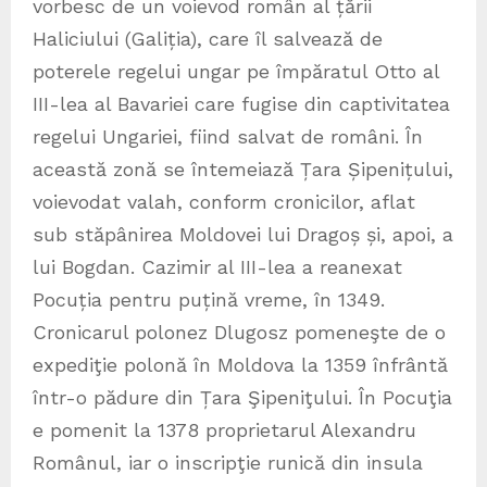
vorbesc de un voievod român al țării
Haliciului (Galiția), care îl salvează de
poterele regelui ungar pe împăratul Otto al
III-lea al Bavariei care fugise din captivitatea
regelui Ungariei, fiind salvat de români. În
această zonă se întemeiază Țara Șipenițului,
voievodat valah, conform cronicilor, aflat
sub stăpânirea Moldovei lui Dragoș și, apoi, a
lui Bogdan. Cazimir al III-lea a reanexat
Pocuția pentru puțină vreme, în 1349.
Cronicarul polonez Dlugosz pomeneşte de o
expediţie polonă în Moldova la 1359 înfrântă
într-o pădure din Țara Şipeniţului. În Pocuţia
e pomenit la 1378 proprietarul Alexandru
Românul, iar o inscripţie runică din insula