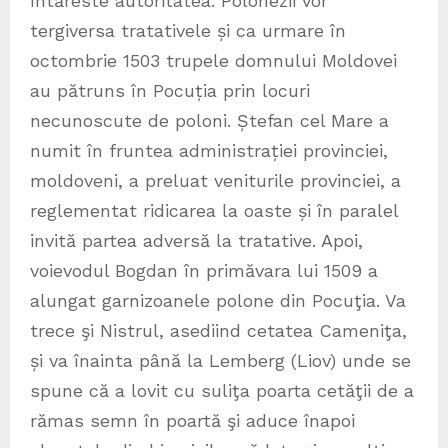
întăreste autoritatea. Polonezii vor
tergiversa tratativele și ca urmare în
octombrie 1503 trupele domnului Moldovei
au pătruns în Pocuția prin locuri
necunoscute de poloni. Ștefan cel Mare a
numit în fruntea administrației provinciei,
moldoveni, a preluat veniturile provinciei, a
reglementat ridicarea la oaste și în paralel
invită partea adversă la tratative. Apoi,
voievodul Bogdan în primăvara lui 1509 a
alungat garnizoanele polone din Pocuţia. Va
trece şi Nistrul, asediind cetatea Cameniţa,
și va înainta până la Lemberg (Liov) unde se
spune că a lovit cu suliţa poarta cetăţii de a
rămas semn în poartă şi aduce înapoi