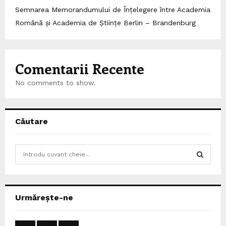
Semnarea Memorandumului de Înțelegere între Academia
Română și Academia de Științe Berlin – Brandenburg
Comentarii Recente
No comments to show.
Căutare
S
e
a
S
r
c
E
Urmărește-ne
h
f
A
o