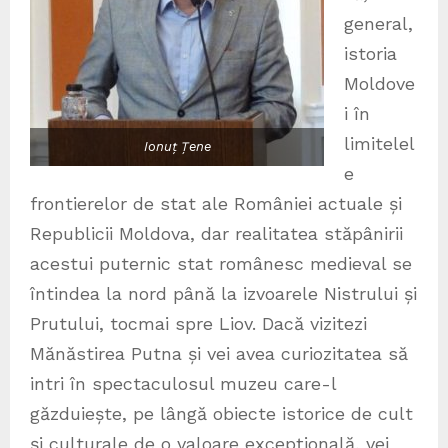
general,
istoria
Moldove
i în
limitelel
Ionuț Țene
e
frontierelor de stat ale României actuale și
Republicii Moldova, dar realitatea stăpânirii
acestui puternic stat românesc medieval se
întindea la nord până la izvoarele Nistrului și
Prutului, tocmai spre Liov. Dacă vizitezi
Mănăstirea Putna și vei avea curiozitatea să
intri în spectaculosul muzeu care-l
găzduiește, pe lângă obiecte istorice de cult
și culturale de o valoare excepțională, vei