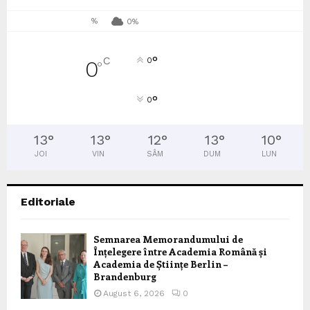
%
0%
°
C
0
0
°
°
0
13
°
13
°
12
°
13
°
10
°
JOI
VIN
SÂM
DUM
LUN
Editoriale
Semnarea Memorandumului de
Înțelegere între Academia Română și
Academia de Științe Berlin –
Brandenburg
August 6, 2026
0