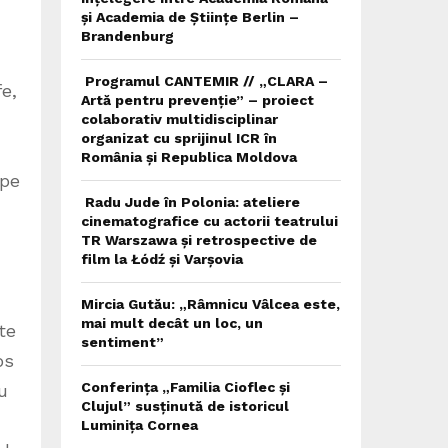
și Academia de Științe Berlin –
Brandenburg
Programul CANTEMIR // „CLARA –
fe,
Artă pentru prevenție” – proiect
colaborativ multidisciplinar
organizat cu sprijinul ICR în
România și Republica Moldova
 pe
Radu Jude în Polonia: ateliere
cinematografice cu actorii teatrului
TR Warszawa și retrospective de
film la Łódź și Varșovia
Mircia Gutău: „Râmnicu Vâlcea este,
mai mult decât un loc, un
te
sentiment”
os
Conferința „Familia Cioflec și
u
Clujul” susținută de istoricul
Luminița Cornea