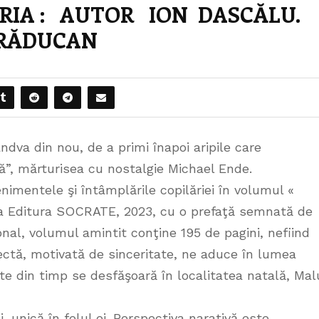
ĂRIA : AUTOR ION DASCĂLU.
 RĂDUCAN
ândva din nou, de a primi înapoi aripile care
ă”, mărturisea cu nostalgie Michael Ende.
imentele şi întâmplările copilăriei în volumul «
a Editura SOCRATE, 2023, cu o prefaţă semnată de
onal, volumul amintit conţine 195 de pagini, nefiind
rectă, motivată de sinceritate, ne aduce în lumea
te din timp se desfăşoară în localitatea natală, Mal
 unică în felul ei. Perspectiva narativă este