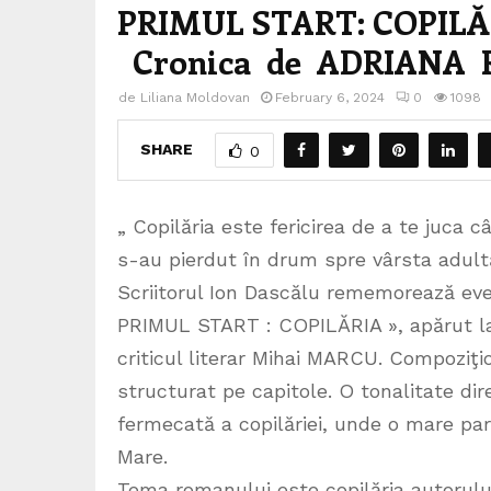
PRIMUL START: COPIL
Cronica de ADRIANA
de
Liliana Moldovan
February 6, 2024
0
1098
SHARE
0
„ Copilăria este fericirea de a te juca c
s-au pierdut în drum spre vârsta adult
Scriitorul Ion Dascălu rememorează even
PRIMUL START : COPILĂRIA », apărut l
criticul literar Mihai MARCU. Compoziţi
structurat pe capitole. O tonalitate di
fermecată a copilăriei, unde o mare par
Mare.
Tema romanului este copilăria autorului,