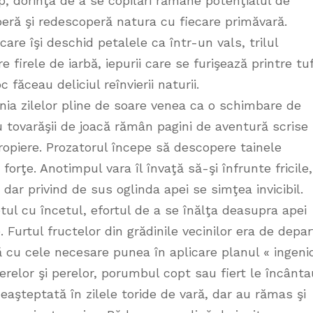
p, dorinţa de a se copilări rămâne potenţialul de
peră şi redescoperă natura cu fiecare primăvară.
 care îşi deschid petalele ca într-un vals, trilul
re firele de iarbă, iepurii care se furişează printre tu
 făceau deliciul reînvierii naturii.
nia zilelor pline de soare venea ca o schimbare de
 tovarăşii de joacă rămân pagini de aventură scrise
propiere. Prozatorul începe să descopere tainele
 forţe. Anotimpul vara îl învaţă să-şi înfrunte fricile,
 dar privind de sus oglinda apei se simţea invicibil.
etul cu încetul, efortul de a se înălţa deasupra apei
 Furtul fructelor din grădinile vecinilor era de depar
ă cu cele necesare punea în aplicare planul « ingeni
erelor şi perelor, porumbul copt sau fiert le încânta
eaşteptată în zilele toride de vară, dar au rămas şi