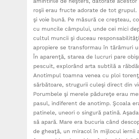
amintirile de neşters, datorate acestor
roşii erau fructe adorate de tot grupul
şi voie bună. Pe măsură ce creşteau, cop
cu muncile câmpului, unde cei mici depr
cultul muncii şi duceau responsabilităţil
apropiere se transformau în tărâmuri und
În aparenţă, starea de lucruri pare obi
pescuit, explorând arta subtilă a răbdăr
Anotimpul toamna venea cu ploi torenţial
sărbătoare, strugurii culeşi direct din 
Porumbele şi merele pădureţe erau mereu
pasul, indiferent de anotimp. Şcoala e
patinele, uneori o singură patină. Aşada
să apară. Mare era bucuria când descop
de gheaţă, un miracol în mijlocul iernii