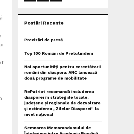
:
C
i
H
Postări Recente
c
Precizări de presă
ar
Top 100 Români de Pretutindeni
nt
Noi oportunități pentru cercetătorii
români din diaspora: ANC lansează
două programe de mobilitate
RePatriot recomandă includerea
diasporei în strategiile locale,
o
județene și regionale de dezvoltare
și extinderea „Zilelor Diasporei” la
nivel național
Semnarea Memorandumului de
Înțelegere între Academia Română