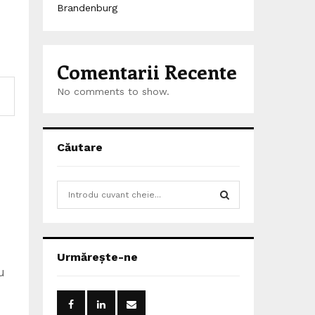
Brandenburg
Comentarii Recente
No comments to show.
Căutare
S
e
a
S
r
c
E
Urmărește-ne
h
u
f
A
o
r
R