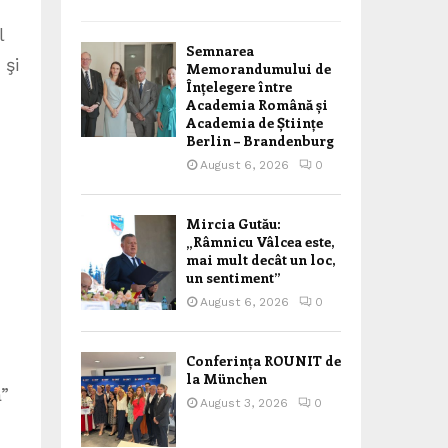
l
Semnarea
 şi
Memorandumului de
Înțelegere între
Academia Română și
Academia de Științe
Berlin – Brandenburg
August 6, 2026
0
Mircia Gutău:
„Râmnicu Vâlcea este,
mai mult decât un loc,
un sentiment”
August 6, 2026
0
Conferința ROUNIT de
la München
a”
August 3, 2026
0