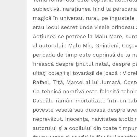
subiectivă, naraţiunea fiind la persoana 
magică în universul rural, pe îngustele 
erau locul secret unde visele prindeau 
Acţiunea se petrece la Malu Mare, sunt
al autorului : Malu Mic, Ghindeni, Coşo
perioada de timp este cuprinsă de la na
firească despre ţinutul natal, despre păr
uitaţi colegii şi tovarăşii de joacă : Vior
Rafael, Tiţă, Marcel al lui Jumară, Coste
Ca tehnică narativă este folosită tehnica
Dascălu rămân imortalizate într-un tablo
poveste veselă sau duioasă despre aven
neprevăzut. Inocenţa, naivitatea atotbir
autorului şi a copilului din toate timpu