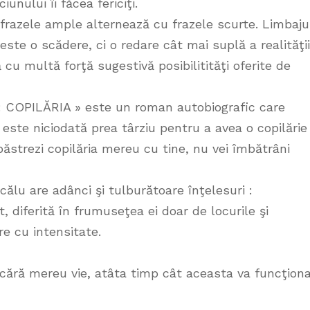
unului îi făcea fericiţi.
, frazele ample alternează cu frazele scurte. Limbaju
te o scădere, ci o redare cât mai suplă a realităţii
ă cu multă forţă sugestivă posibilitităţi oferite de
 COPILĂRIA » este un roman autobiografic care
 este niciodată prea târziu pentru a avea o copilărie
păstrezi copilăria mereu cu tine, nu vei îmbătrâni
ălu are adânci şi tulburătoare înţelesuri :
t, diferită în frumuseţea ei doar de locurile şi
e cu intensitate.
acără mereu vie, atâta timp cât aceasta va funcţion