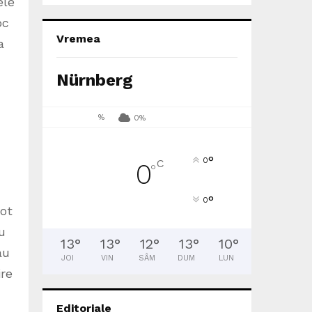
ele
oc
Vremea
a
Nürnberg
%
0%
°
0
C
0
°
°
0
tot
u
13
°
13
°
12
°
13
°
10
°
au
JOI
VIN
SÂM
DUM
LUN
ire
Editoriale