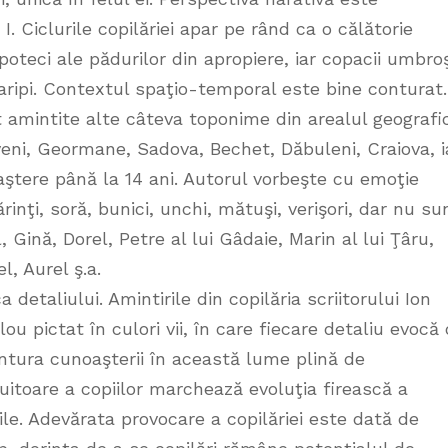
I. Ciclurile copilăriei apar pe rând ca o călătorie
poteci ale pădurilor din apropiere, iar copacii umbroş
aripi. Contextul spaţio-temporal este bine conturat.
 amintite alte câteva toponime din arealul geografi
veni, Geormane, Sadova, Bechet, Dăbuleni, Craiova, i
ştere până la 14 ani. Autorul vorbeşte cu emoţie
inţi, soră, bunici, unchi, mătuşi, verişori, dar nu su
el, Gină, Dorel, Petre al lui Gâdaie, Marin al lui Ţâru,
l, Aurel ş.a.
 detaliului. Amintirile din copilăria scriitorului Ion
u pictat în culori vii, în care fiecare detaliu evocă 
tura cunoaşterii în această lume plină de
uitoare a copiilor marchează evoluţia firească a
rile. Adevărata provocare a copilăriei este dată de