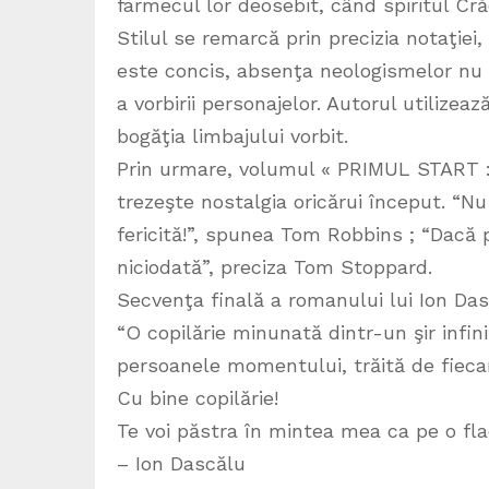
farmecul lor deosebit, când spiritul Crăci
Stilul se remarcă prin precizia notaţiei
este concis, absenţa neologismelor nu es
a vorbirii personajelor. Autorul utilizeaz
bogăţia limbajului vorbit.
Prin urmare, volumul « PRIMUL START :
trezeşte nostalgia oricărui început. “Nu
fericită!”, spunea Tom Robbins ; “Dacă 
niciodată”, preciza Tom Stoppard.
Secvenţa finală a romanului lui Ion Dasc
“O copilărie minunată dintr-un şir infini
persoanele momentului, trăită de fiecar
Cu bine copilărie!
Te voi păstra în mintea mea ca pe o fl
– Ion Dascălu