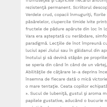
frumuseţea şi capriciile fiecărui anotim
rezistenţă permanent. Scriitorul desco
Verdele crud, copacii înmuguriţi, florile
păsărelelor, ciupercile timide ivite print
fructele de pădure apărute din loc în loc
Vara era aşteptată cu nerăbdare, simfo
paradigmă. Lecţiile de înot împreună cu
luciul apei Jiului sau în gâldanul din a
înotului şi să devină stăpân pe propriile
se speria din când în când de un vârtej,
Abilităţile de căţărare le-a deprins înc
însemna de fiecare dată o mică victorie.
o mare tentaţie. Ceata copiilor echipat
». Sucul de lubeniţă, gustul şi aroma m
papilele gustative, aducând o bucurie n