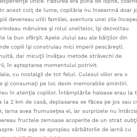
 experienţe unice. Pădurea era plină de ispite, coarn
. In acest colţ de lume, copilăria nu înseamnă doar j
iii deveneau utili familiei, aventura unei zile începe
indeau mânuirea şi rolul uneltelor, îşi dezvoltau
e la bun sfârşit. Apele Jiului sau ale bălţilor din
e copiii îşi construiau mici imperii pescăreşti.
şnuită, dar micuţii învăţau metode străvechi de
ii, în aşteptarea momentului potrivit.
e, cu nostalgii de tot felul. Culesul viilor era o
vie şi consumaţi pe loc devin memorabile amintiri.
 în atenţia copiilor. Întâmplările haioase erau la 
ra la 2 km de casă, deplasarea se făcea pe jos sau c
r, iarna avea frumuseţea ei, iar surprizele nu întârzi
ereau fructele zemoase acoperite de un strat subţ
 aspre. Uite aşa se apropiau sărbătorile de iarnă cu