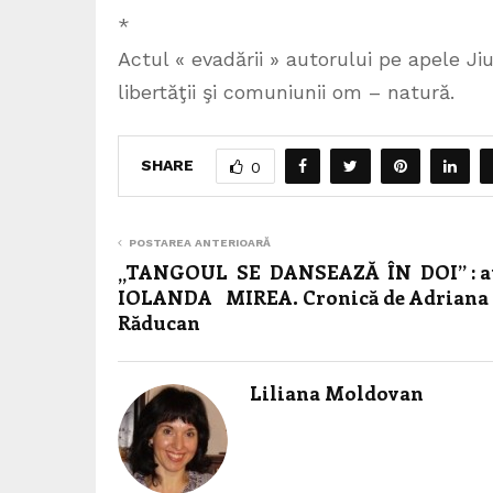
*
Actul « evadării » autorului pe apele Jiu
libertăţii şi comuniunii om – natură.
SHARE
0
POSTAREA ANTERIOARĂ
„TANGOUL SE DANSEAZĂ ÎN DOI” : a
IOLANDA MIREA. Cronică de Adriana
Răducan
Liliana Moldovan