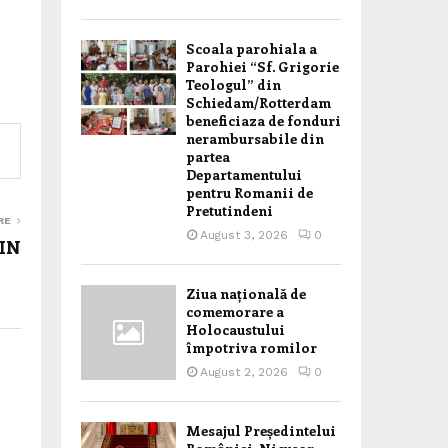
Scoala parohiala a
Parohiei “Sf. Grigorie
Teologul” din
Schiedam/Rotterdam
beneficiaza de fonduri
nerambursabile din
partea
Departamentului
pentru Romanii de
Pretutindeni
RE
August 3, 2026
0
LIN
Ziua națională de
comemorare a
Holocaustului
împotriva romilor
August 2, 2026
0
Mesajul Președintelui