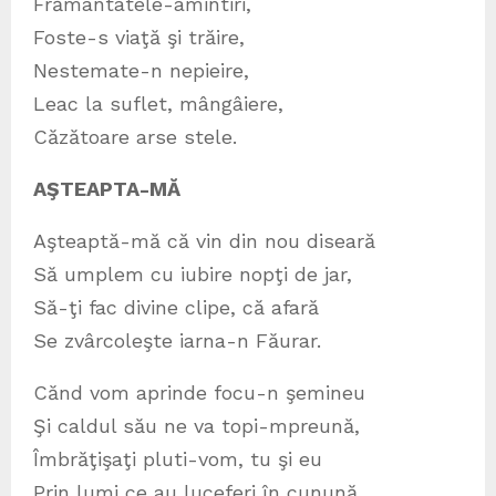
Frământatele-amintiri,
Foste-s viaţă şi trăire,
Nestemate-n nepieire,
Leac la suflet, mângâiere,
Căzătoare arse stele.
AŞTEAPTA-MĂ
Aşteaptă-mă că vin din nou diseară
Să umplem cu iubire nopţi de jar,
Să-ţi fac divine clipe, că afară
Se zvârcoleşte iarna-n Făurar.
Cănd vom aprinde focu-n şemineu
Şi caldul său ne va topi-mpreună,
Îmbrăţişaţi pluti-vom, tu şi eu
Prin lumi ce au luceferi în cunună.