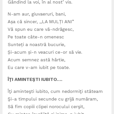
Gândind la voi, în al nost’ vis.
N-am aur, giuvaeruri, bani,
Așa că sincer, ,,LA MULȚI ANI”
Vă spun eu care vă-ndrăgesc,
Pe toate câte-n omenesc
Sunteți a noastră bucurie,
Și-acum și-n veacuri ce-or să vie.
Acum semnez astă hârtie,
Eu care v-am iubit pe toate.
ÎŢI AMINTEŞTI IUBITO….
Îţi aminteşti iubito, cum nedormiţi stăteam
Şi-a timpului secunde cu grijă număram,
Să fim copiii clipei norocului cerşit,