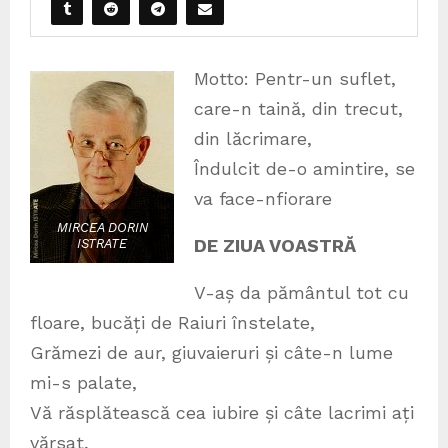
Motto: Pentr-un suflet,
care-n taină, din trecut,
din lăcrimare,
Îndulcit de-o amintire, se
va face-nfiorare
MIRCEA DORIN
DE ZIUA VOASTRĂ
ISTRATE
V-aș da pământul tot cu
floare, bucăți de Raiuri înstelate,
Grămezi de aur, giuvaieruri și câte-n lume
mi-s palate,
Vă răsplătească cea iubire și câte lacrimi ați
vărsat,