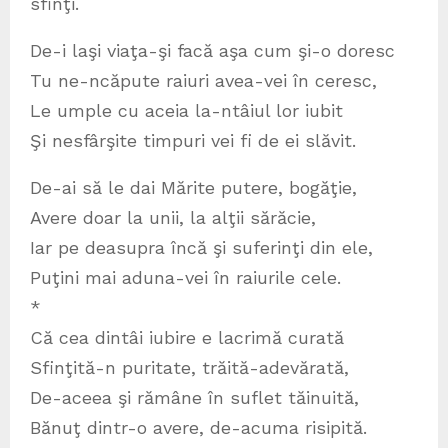
sfinţi.
De-i laşi viaţa-şi facă aşa cum şi-o doresc
Tu ne-ncăpute raiuri avea-vei în ceresc,
Le umple cu aceia la-ntâiul lor iubit
Şi nesfârşite timpuri vei fi de ei slăvit.
De-ai să le dai Mărite putere, bogăţie,
Avere doar la unii, la alţii sărăcie,
Iar pe deasupra încă şi suferinţi din ele,
Puţini mai aduna-vei în raiurile cele.
*
Că cea dintâi iubire e lacrimă curată
Sfinţită-n puritate, trăită-adevărată,
De-aceea şi rămâne în suflet tăinuită,
Bănuţ dintr-o avere, de-acuma risipită.