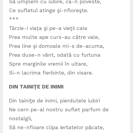
Să umplem cu iubire, ca-n poveste,
Ce sufletul atinge şi-nfloreşte.
***
Târzie-i viața şi pe-a vieţii cale
Prea multe ape curs-au către vale,
Prea line şi domoale mi-s de-acuma,
Prea duse-n vânt, odată cu furtuna
Spre marginile vremii în uitare,
Si-n lacrima fierbinte, din visare.
DIN TAINIŢE DE INIMI
Din tainiţe de inimi, pierdutele iubiri
Ne cern pe-al nostru suflet parfum de
nostalgii,
Să ne-nfioare clipa iertatelor păcate,