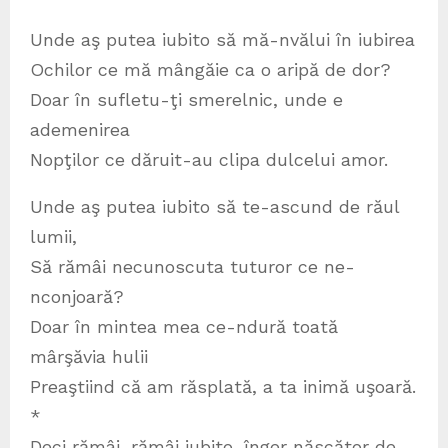
Unde aş putea iubito să mă-nvălui în iubirea
Ochilor ce mă mângăie ca o aripă de dor?
Doar în sufletu-ţi smerelnic, unde e
ademenirea
Nopţilor ce dăruit-au clipa dulcelui amor.
Unde aş putea iubito să te-ascund de răul
lumii,
Să rămâi necunoscuta tuturor ce ne-
nconjoară?
Doar în mintea mea ce-ndură toată
mârşăvia hulii
Preaştiind că am răsplată, a ta inimă uşoară.
*
Deci rămâi, rămâi iubito, înger născător de