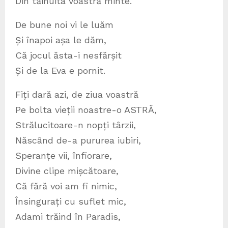
Din tăinuita voastră minte.
De bune noi vi le luăm
Și înapoi așa le dăm,
Că jocul ăsta-i nesfărșit
Și de la Eva e pornit.
Fiți dară azi, de ziua voastră
Pe bolta vieții noastre-o ASTRĂ,
Strălucitoare-n nopți târzii,
Născând de-a pururea iubiri,
Speranțe vii, înfiorare,
Divine clipe mișcătoare,
Că fără voi am fi nimic,
Însingurați cu suflet mic,
Adami trăind în Paradis,