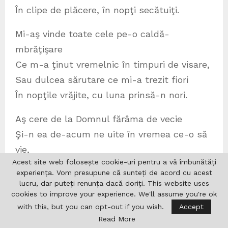
În clipe de plăcere, în nopţi secătuiţi.
Mi-aş vinde toate cele pe-o caldă-
mbrăţişare
Ce m-a ţinut vremelnic în timpuri de visare,
Sau dulcea sărutare ce mi-a trezit fiori
În nopţile vrăjite, cu luna prinsă-n nori.
Aş cere de la Domnul fărâma de vecie
Şi-n ea de-acum ne uite în vremea ce-o să
vie,
Acest site web folosește cookie-uri pentru a vă îmbunătăți
Ne şteargă din gândire cărarea ce-am avut-
experiența. Vom presupune că sunteți de acord cu acest
o,
lucru, dar puteți renunța dacă doriți. This website uses
cookies to improve your experience. We'll assume you're ok
Şi înc-odat ne pună pe alta ne-ncepută.
with this, but you can opt-out if you wish.
Accept
Vom arde ca-nainte în focuri de iubire
Read More