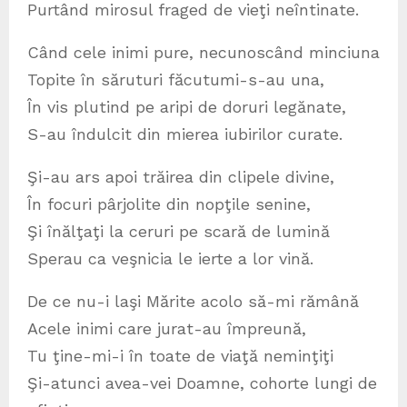
Purtând mirosul fraged de vieţi neîntinate.
Când cele inimi pure, necunoscând minciuna
Topite în săruturi făcutumi-s-au una,
În vis plutind pe aripi de doruri legănate,
S-au îndulcit din mierea iubirilor curate.
Şi-au ars apoi trăirea din clipele divine,
În focuri pârjolite din nopţile senine,
Şi înălţaţi la ceruri pe scară de lumină
Sperau ca veşnicia le ierte a lor vină.
De ce nu-i laşi Mărite acolo să-mi rămână
Acele inimi care jurat-au împreună,
Tu ţine-mi-i în toate de viaţă neminţiţi
Şi-atunci avea-vei Doamne, cohorte lungi de