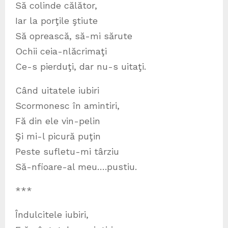
Să colinde călător,
Iar la porţile ştiute
Să oprească, să-mi sărute
Ochii ceia-nlăcrimaţi
Ce-s pierduţi, dar nu-s uitaţi.
Când uitatele iubiri
Scormonesc în amintiri,
Fă din ele vin-pelin
Şi mi-l picură puţin
Peste sufletu-mi târziu
Să-nfioare-al meu….pustiu.
***
Îndulcitele iubiri,