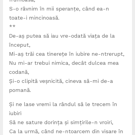
S-o râvnim în mii speranțe, când ea-n
toate-i mincinoasă.
**
De-aș putea să iau vre-odată viața de la
început,
Mi-aș trăi cea tinerețe în iubire ne-ntrerupt,
Nu mi-ar trebui nimica, decât dulcea mea
codană,
Și-o clipită veșnicită, cineva să-mi de-a
pomană.
Și ne lase vremi la rândul să le trecem în
iubiri
Să ne sature dorința și simțirile-n vroiri,
Ca la urmă, când ne-ntoarcem din visare în