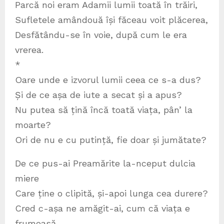
Parcă noi eram Adamii lumii toată în trăiri,
Sufletele amândouă își făceau voit plăcerea,
Desfătându-se în voie, după cum le era
vrerea.
*
Oare unde e izvorul lumii ceea ce s-a dus?
Și de ce așa de iute a secat și a apus?
Nu putea să țină încă toată viața, pân’ la
moarte?
Ori de nu e cu putință, fie doar și jumătate?
De ce pus-ai Preamărite la-nceput dulcia
miere
Care ține o clipită, și-apoi lunga cea durere?
Cred c-așa ne amăgit-ai, cum că viața e
frumoasă,