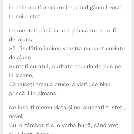
În cele nopți neadormite, când gândul vost’,
la noi a stat.
Le meritați până la una și încă tot n-ar fi
de-ajuns,
Să răsplătim iubirea voastră nu sunt cuvinte
de ajuns
Sunteți curatul, puritate cel crin de pus pe
la icoane,
Că duceți greaua cruce-a vieții, ce bine
prinsă-i în piroane.
Ne însorți mereu viața și ne-alungați tristeți,
nevoi,
Cu-n zâmbet și c-o vorbă bună, când vreți