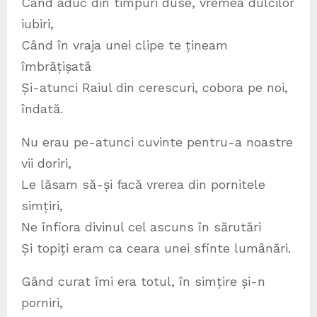
Când aduc din timpuri duse, vremea dulcilor
iubiri,
Când în vraja unei clipe te țineam
îmbrățișată
Și-atunci Raiul din cerescuri, cobora pe noi,
îndată.
Nu erau pe-atunci cuvinte pentru-a noastre
vii doriri,
Le lăsam să-și facă vrerea din pornitele
simțiri,
Ne înfiora divinul cel ascuns în sărutări
Și topiți eram ca ceara unei sfinte lumânări.
Gând curat îmi era totul, în simțire și-n
porniri,