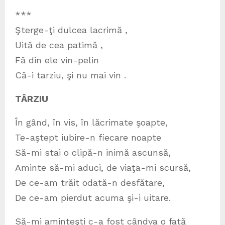
***
Şterge-ţi dulcea lacrimă ,
Uită de cea patimă ,
Fă din ele vin-pelin
Că-i tarziu, şi nu mai vin .
TÂRZIU
În gând, în vis, în lăcrimate şoapte,
Te-aştept iubire-n fiecare noapte
Să-mi stai o clipă-n inimă ascunsă,
Aminte să-mi aduci, de viaţa-mi scursă,
De ce-am trăit odată-n desfătare,
De ce-am pierdut acuma şi-i uitare.
Să-mi aminteşti c-a fost cândva o fată