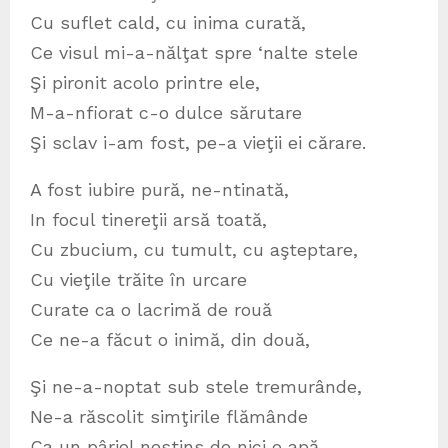
Cu suflet cald, cu inima curată,
Ce visul mi-a-nălţat spre ‘nalte stele
Şi pironit acolo printre ele,
M-a-nfiorat c-o dulce sărutare
Şi sclav i-am fost, pe-a vieţii ei cărare.
A fost iubire pură, ne-ntinată,
In focul tinereţii arsă toată,
Cu zbucium, cu tumult, cu aşteptare,
Cu vieţile trăite în urcare
Curate ca o lacrimă de rouă
Ce ne-a făcut o inimă, din două,
Şi ne-a-noptat sub stele tremurânde,
Ne-a răscolit simţirile flămânde
Ca un pârjol nestins de nici o apă,