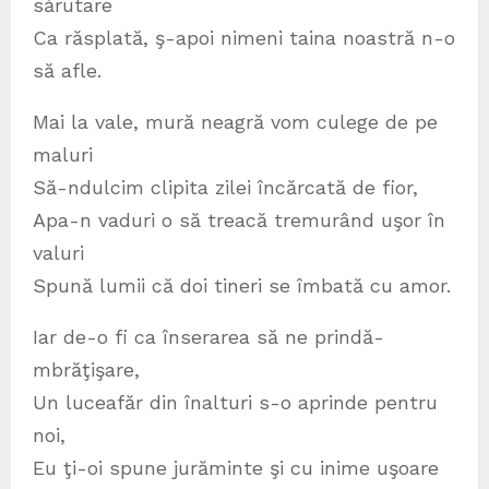
sărutare
Ca răsplată, ş-apoi nimeni taina noastră n-o
să afle.
Mai la vale, mură neagră vom culege de pe
maluri
Să-ndulcim clipita zilei încărcată de fior,
Apa-n vaduri o să treacă tremurând uşor în
valuri
Spună lumii că doi tineri se îmbată cu amor.
Iar de-o fi ca înserarea să ne prindă-
mbrăţişare,
Un luceafăr din înalturi s-o aprinde pentru
noi,
Eu ţi-oi spune jurăminte şi cu inime uşoare