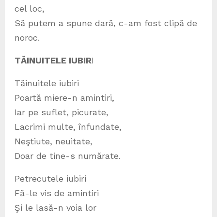
cel loc,
Să putem a spune dară, c-am fost clipă de
noroc.
TĂINUITELE IUBIR
I
Tăinuitele iubiri
Poartă miere-n amintiri,
Iar pe suflet, picurate,
Lacrimi multe, înfundate,
Neştiute, neuitate,
Doar de tine-s numărate.
Petrecutele iubiri
Fă-le vis de amintiri
Şi le lasă-n voia lor