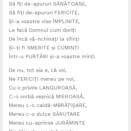
Să fți de-apururi SĂNĂTOASE,
Să fiți de-apururi FERICITE,
Și-a voastre vise ÎMPLINITE,
Le facă Domnul cum doriți
De încă vă-nchinați la sfinți
Și-ți fi SMERITE și CUMINȚI
Într-u PURTĂRI și-a voastre minți.
De nu, tot aia e, că voi,
Ne FERICIȚI mereu pe noi,
Cu o privire LANGUROASĂ,
C-o vorbă veșnică MIEROASĂ,
Mereu c-o caldă-MBRĂȚIȘARE,
Mereu c-o dulce SĂRUTARE
Mereu cu-aprinse JURĂMINTE