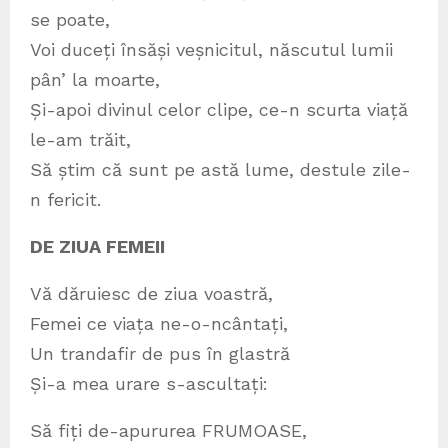
se poate,
Voi duceți însăși veșnicitul, născutul lumii
pân’ la moarte,
Și-apoi divinul celor clipe, ce-n scurta viață
le-am trăit,
Să știm că sunt pe astă lume, destule zile-
n fericit.
DE ZIUA FEMEII
Vă dăruiesc de ziua voastră,
Femei ce viața ne-o-ncântați,
Un trandafir de pus în glastră
Și-a mea urare s-ascultați:
Să fiți de-apururea FRUMOASE,