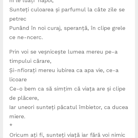
ni le luați ‘napoi,
Sunteți culoarea și parfumul la câte zile se
petrec
Punând în noi curaj, speranță, în clipe grele
ce ne-ncerc.
Prin voi se veșnicește lumea mereu pe-a
timpului cărare,
Și-nfiorați mereu iubirea ca apa vie, ce-a
licoare
Ce-o bem ca să simțim că viața are și clipe
de plăcere,
Iar uneori sunteți păcatul îmbietor, ca ducea
miere.
*
Oricum ați fi, sunteți viață iar fără voi nimic