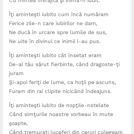
Cu mintea învrăjită şi inima-n iubit.
Îţi aminteşti iubito cum încă număram
Ferice zile-n care iubirilor ne dam,
Ne ducă în urcare spre lumile de sus,
Ne uite în divinul ce inimii l-au pus.
Îţi aminteşti iubito cât însetat eram
De-al tău sărut fierbinte, când dragoste-ţi
juram
Şi-apoi feriţi de lume, ca hoţii pe ascuns,
Furam din rai clipite nicicând îndeajuns.
Îţi aminteşti iubito de nopţile-nstelate
Când simţurile noastre vorbeau în mute
şoapte,
Când tremuraţi luceferi din ceruri culegeam