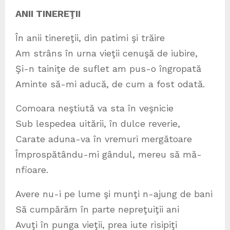
ANII TINEREŢII
În anii tinereţii, din patimi şi trăire
Am strâns în urna vieţii cenuşă de iubire,
Şi-n tainiţe de suflet am pus-o îngropată
Aminte să-mi aducă, de cum a fost odată.
Comoara neştiută va sta în veşnicie
Sub lespedea uitării, în dulce reverie,
Carate aduna-va în vremuri mergătoare
Împrospătându-mi gândul, mereu să mă-
nfioare.
Avere nu-i pe lume şi munţi n-ajung de bani
Să cumpărăm în parte nepreţuiţii ani
Avuţi în punga vieţii, prea iute risipiţi