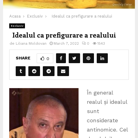
Acasa
Exclusiv
Idealul ca prefigurare a realului
Exclusiv
Idealul ca prefigurare a realului
de
Liliana Moldovan
March 7, 2022
0
1543
SHARE
0
În general
realul și idealul
sunt
considerate
antinomice. Cel