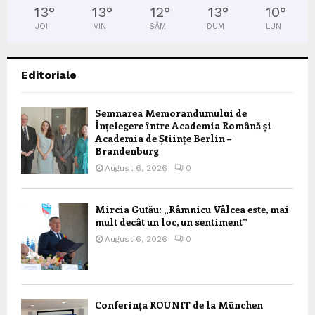
13
°
13
°
12
°
13
°
10
°
JOI
VIN
SÂM
DUM
LUN
Editoriale
Semnarea Memorandumului de
Înțelegere între Academia Română și
Academia de Științe Berlin –
Brandenburg
August 6, 2026
0
Mircia Gutău: „Râmnicu Vâlcea este, mai
mult decât un loc, un sentiment”
August 6, 2026
0
Conferința ROUNIT de la München