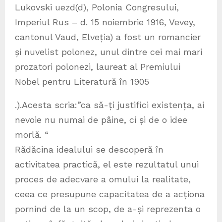
Lukovski uezd⁠(d), Polonia Congresului,
Imperiul Rus – d. 15 noiembrie 1916, Vevey,
cantonul Vaud, Elveția) a fost un romancier
și nuvelist polonez, unul dintre cei mai mari
prozatori polonezi, laureat al Premiului
Nobel pentru Literatură în 1905
.).Acesta scria:”ca să-ți justifici existența, ai
nevoie nu numai de pâine, ci și de o idee
morlă. “
Rădăcina idealului se descoperă în
activitatea practică, el este rezultatul unui
proces de adecvare a omului la realitate,
ceea ce presupune capacitatea de a acționa
pornind de la un scop, de a-și reprezenta o