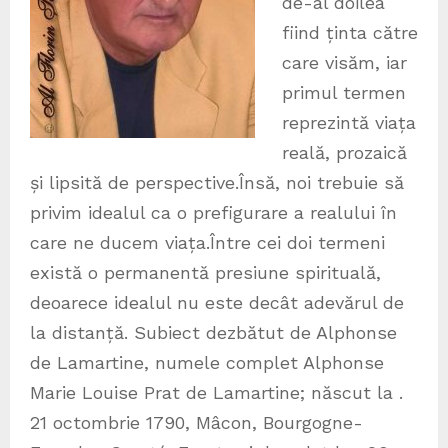
de-al doilea
fiind ținta către
care visăm, iar
primul termen
reprezintă viața
reală, prozaică
și lipsită de perspective.Însă, noi trebuie să
privim idealul ca o prefigurare a realului în
care ne ducem viața.Între cei doi termeni
există o permanentă presiune spirituală,
deoarece idealul nu este decât adevărul de
la distanță. Subiect dezbătut de Alphonse
de Lamartine, numele complet Alphonse
Marie Louise Prat de Lamartine; născut la .
21 octombrie 1790, Mâcon, Bourgogne-