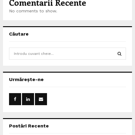
Comentarii Recente
No comments to show.
Căutare
S
e
a
S
r
c
E
Urmărește-ne
h
f
A
o
r
R
:
C
Postări Recente
H