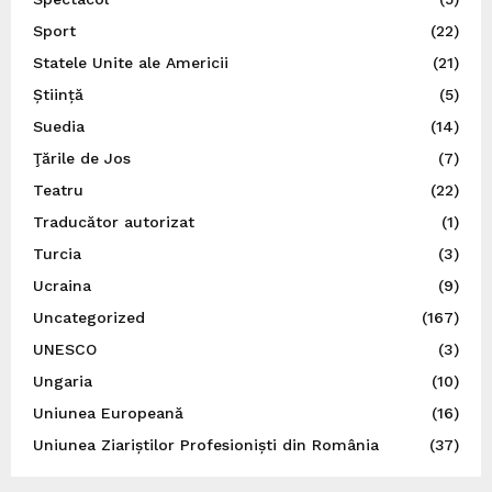
Sport
(22)
Statele Unite ale Americii
(21)
Știință
(5)
Suedia
(14)
Ţările de Jos
(7)
Teatru
(22)
Traducător autorizat
(1)
Turcia
(3)
Ucraina
(9)
Uncategorized
(167)
UNESCO
(3)
Ungaria
(10)
Uniunea Europeană
(16)
Uniunea Ziariștilor Profesioniști din România
(37)