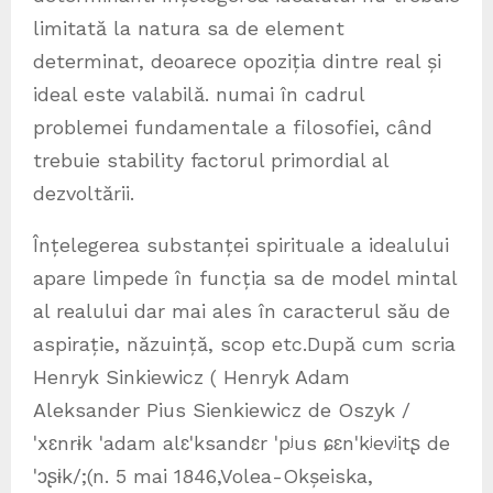
limitată la natura sa de element
determinat, deoarece opoziția dintre real și
ideal este valabilă. numai în cadrul
problemei fundamentale a filosofiei, când
trebuie stability factorul primordial al
dezvoltării.
Înțelegerea substanței spirituale a idealului
apare limpede în funcția sa de model mintal
al realului dar mai ales în caracterul său de
aspirație, năzuință, scop etc.După cum scria
Henryk Sinkiewicz ( Henryk Adam
Aleksander Pius Sienkiewicz de Oszyk /
ˈxɛnrɨk ˈadam alɛˈksandɛr ˈpʲus ɕɛnˈkʲevʲitʂ de
ˈɔʂɨk/;(n. 5 mai 1846,Volea-Okșeiska,