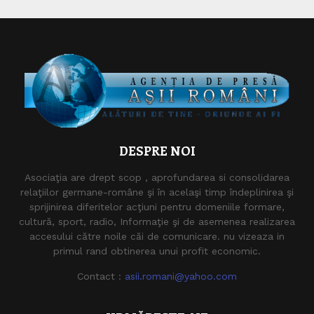
DESPRE NOI
Asociaţia are drept scop , aprofundarea si consolidarea
relaţiilor germane-române şi în acelaşi timp îndeplinirea şi
sprijinirea diferitelor acţiuni pentru domeniile formare,
cultură, sport, radio, Informaţie şi de asemenea realizarea
accesului către noile căi de comunicare. nu vizeaza in
primul rand obtinerea unui profit economic.
Contact :
asii.romani@yahoo.com