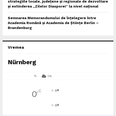
strategiile locale, județene și regionale de dezvoltare
și extinderea „Zilelor Diasporei” la nivel național
Semnarea Memorandumului de Înțelegere între
Academia Română și Academia de Științe Berlin –
Brandenburg
Vremea
Nürnberg
%
0%
°
C
0
0
°
°
0