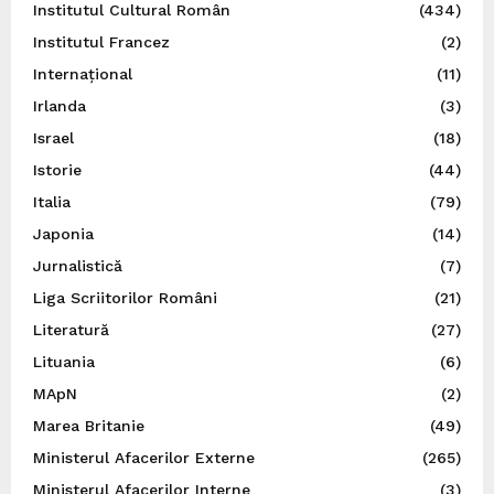
Institutul Cultural Român
(434)
Institutul Francez
(2)
Internațional
(11)
Irlanda
(3)
Israel
(18)
Istorie
(44)
Italia
(79)
Japonia
(14)
Jurnalistică
(7)
Liga Scriitorilor Români
(21)
Literatură
(27)
Lituania
(6)
MApN
(2)
Marea Britanie
(49)
Ministerul Afacerilor Externe
(265)
Ministerul Afacerilor Interne
(3)