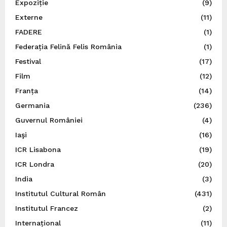
Expoziție
(9)
Externe
(11)
FADERE
(1)
Federația Felină Felis România
(1)
Festival
(17)
Film
(12)
Franța
(14)
Germania
(236)
Guvernul României
(4)
Iaşi
(16)
ICR Lisabona
(19)
ICR Londra
(20)
India
(3)
Institutul Cultural Român
(431)
Institutul Francez
(2)
Internațional
(11)