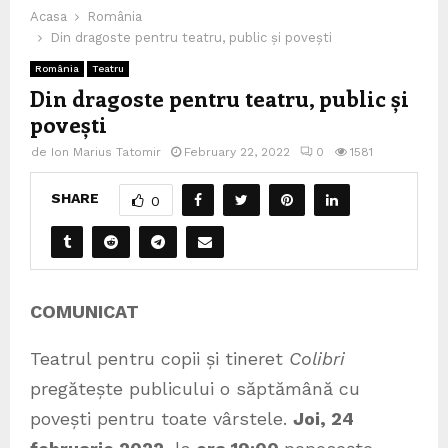
Acasa
România
Din dragoste pentru teatru, public și povești
România
Teatru
Din dragoste pentru teatru, public și
povești
de
Ion Marius Tatomir
February 22, 2022
0
1581
SHARE
0
COMUNICAT
Teatrul pentru copii și tineret
Colibri
pregătește publicului o săptămână cu
povești pentru toate vârstele.
Joi, 24