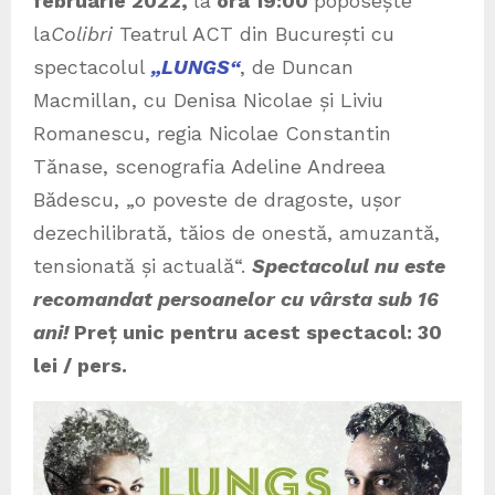
februarie 2022,
la
ora 19:00
poposește
la
Colibri
Teatrul ACT din București cu
spectacolul
„LUNGS“
, de Duncan
Macmillan, cu Denisa Nicolae și Liviu
Romanescu, regia Nicolae Constantin
Tănase, scenografia Adeline Andreea
Bădescu, „o poveste de dragoste, ușor
dezechilibrată, tăios de onestă, amuzantă,
tensionată și actuală“.
Spectacolul nu este
recomandat persoanelor cu vârsta sub 16
ani!
Preț unic pentru acest spectacol: 30
lei / pers.