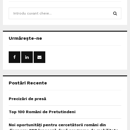
S
e
a
S
r
c
E
Urmărește-ne
h
f
A
o
r
R
:
C
Postări Recente
H
Precizări de presă
Top 100 Români de Pretutindeni
Noi oportunități pentru cercetătorii români din