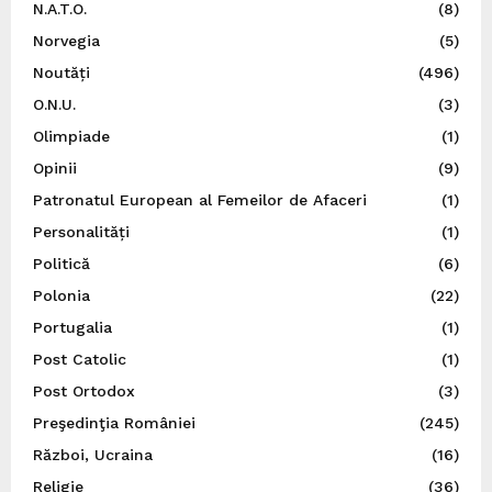
N.A.T.O.
(8)
Norvegia
(5)
Noutăți
(496)
O.N.U.
(3)
Olimpiade
(1)
Opinii
(9)
Patronatul European al Femeilor de Afaceri
(1)
Personalități
(1)
Politică
(6)
Polonia
(22)
Portugalia
(1)
Post Catolic
(1)
Post Ortodox
(3)
Preşedinţia României
(245)
Război, Ucraina
(16)
Religie
(36)