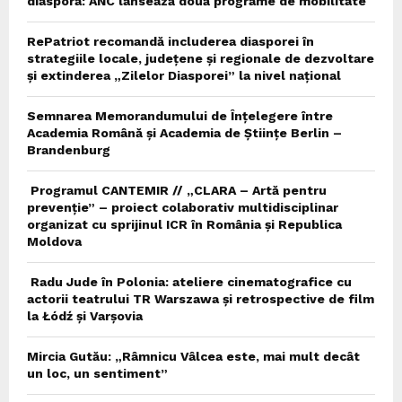
diaspora: ANC lansează două programe de mobilitate
RePatriot recomandă includerea diasporei în
strategiile locale, județene și regionale de dezvoltare
și extinderea „Zilelor Diasporei” la nivel național
Semnarea Memorandumului de Înțelegere între
Academia Română și Academia de Științe Berlin –
Brandenburg
Programul CANTEMIR // „CLARA – Artă pentru
prevenție” – proiect colaborativ multidisciplinar
organizat cu sprijinul ICR în România și Republica
Moldova
Radu Jude în Polonia: ateliere cinematografice cu
actorii teatrului TR Warszawa și retrospective de film
la Łódź și Varșovia
Mircia Gutău: „Râmnicu Vâlcea este, mai mult decât
un loc, un sentiment”