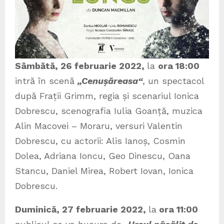
Sâmbătă, 26 februarie 2022,
la
ora 18:00
intră în scenă
„
Cenușăreasa“
, un spectacol
după Frații Grimm, regia și scenariul Ionica
Dobrescu, scenografia Iulia Goanță, muzica
Alin Macovei – Moraru, versuri Valentin
Dobrescu, cu actorii: Alis Ianoș, Cosmin
Dolea, Adriana Ioncu, Geo Dinescu, Oana
Stancu, Daniel Mirea, Robert Iovan, Ionica
Dobrescu.
Duminică, 27 februarie 2022,
la
ora 11:00