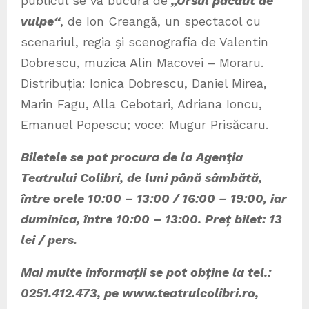
publicul se va bucura de
„Ursul păcălit de
vulpe“
, de Ion Creangă, un spectacol cu
scenariul, regia şi scenografia de Valentin
Dobrescu, muzica Alin Macovei – Moraru.
Distribuția: Ionica Dobrescu, Daniel Mirea,
Marin Fagu, Alla Cebotari, Adriana Ioncu,
Emanuel Popescu; voce: Mugur Prisăcaru.
Biletele se pot procura de la Agenţia
Teatrului Colibri, de luni până sâmbătă,
între orele 10:00 – 13:00 / 16:00 – 19:00, iar
duminica, între 10:00 – 13:00. Preț bilet: 13
lei / pers.
Mai multe informații se pot obține la tel.:
0251.412.473, pe www.teatrulcolibri.ro,