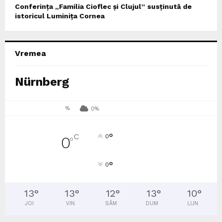
Conferința „Familia Cioflec și Clujul” susținută de
istoricul Luminița Cornea
Vremea
Nürnberg
%
0%
°
C
0
0
°
°
0
13
°
13
°
12
°
13
°
10
°
JOI
VIN
SÂM
DUM
LUN