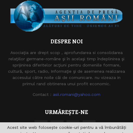
DESPRE NOI
Asociaţia are drept scop , aprofundarea si consolidarea
relaţiilor germane-române şi în acelaşi timp îndeplinirea şi
sprijinirea diferitelor acţiuni pentru domeniile formare,
cultură, sport, radio, Informaţie şi de asemenea realizarea
accesului către noile căi de comunicare. nu vizeaza in
primul rand obtinerea unui profit economic.
Contact :
asii.romani@yahoo.com
URMĂREȘTE-NE
Acest site web folosește cookie-uri pentru a vă îmbunătăți