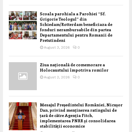
Scoala parohiala a Parohiei “Sf.
Grigorie Teologul” din
Schiedam/Rotterdam beneficiaza de
fonduri nerambursabile din partea
Departamentului pentru Romanii de
Pretutindeni
August 3, 2026
0
Ziua națională de comemorare a
Holocaustului împotriva romilor
August 2, 2026
0
Mesajul Președintelui României, Nicușor
Dan, privind menținerea ratingului de
țară de către Agenția Fitch,
implementarea PNRR și consolidarea
stabilității economice