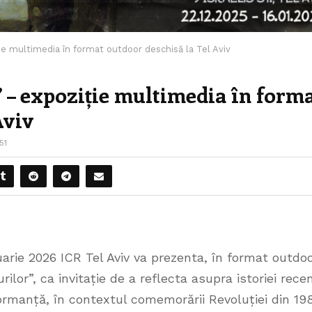
ție multimedia în format outdoor deschisă la Tel Aviv
” – expoziție multimedia în form
Aviv
51
arie 2026 ICR Tel Aviv va prezenta, în format outdoo
ilor”, ca invitație de a reflecta asupra istoriei rece
formanță, în contextul comemorării Revoluției din 19