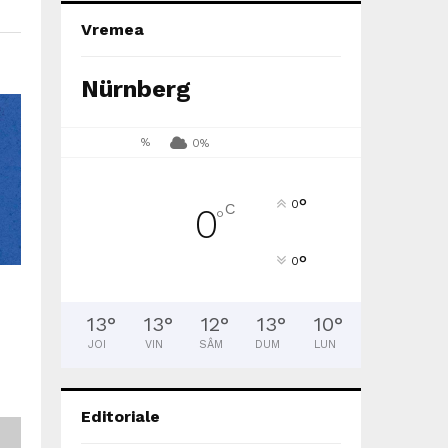
Vremea
Nürnberg
%
0%
°
0
C
0
°
°
0
13
°
13
°
12
°
13
°
10
°
JOI
VIN
SÂM
DUM
LUN
Editoriale