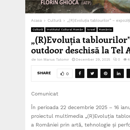
Acasa
Cultură
„(R)Evoluția tablourilor” – expozi
Cultură
Institutul Cultural Român
Israel
România
„(R)Evoluția tablourilor
outdoor deschisă la Tel 
de
Ion Marius Tatomir
December 29, 2025
0
4
SHARE
0
Comunicat
În perioada 22 decembrie 2025 – 16 ianu
proiectul multimedia „(R)Evoluția tablour
a României prin artă, tehnologie și per