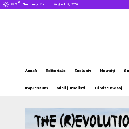
C
Nürnberg, DE
August 6, 2026
25.2
Acasă
Editoriale
Exclusiv
Noutăți
Se
Impressum
Micii jurnaliști
Trimite mesaj