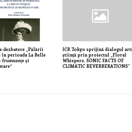
a-dezbatere „Pălării
ICR Tokyo sprijină dialogul art
 în perioada La Belle
știință prin proiectul „Floral
 frumusețe și
Whispers. SONIC FACTS OF
ntare“
CLIMATIC REVERBERATIONS”