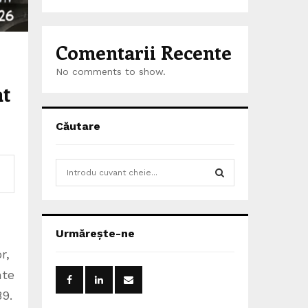
Comentarii Recente
No comments to show.
at
Căutare
S
e
a
S
r
c
E
Urmărește-ne
h
r,
f
A
o
nte
r
R
89.
: