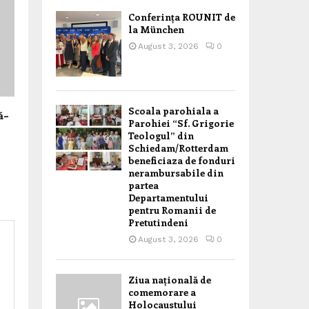
Conferința ROUNIT de
la München
August 3, 2026
0
Scoala parohiala a
ă–
Parohiei “Sf. Grigorie
Teologul” din
Schiedam/Rotterdam
beneficiaza de fonduri
nerambursabile din
partea
Departamentului
pentru Romanii de
Pretutindeni
August 3, 2026
0
Ziua națională de
comemorare a
Holocaustului