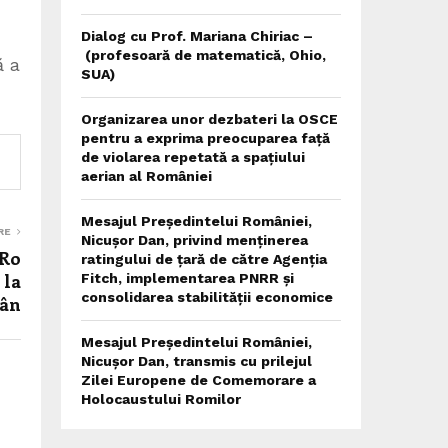
Dialog cu Prof. Mariana Chiriac –
(profesoară de matematică, Ohio,
ă a
SUA)
Organizarea unor dezbateri la OSCE
pentru a exprima preocuparea față
de violarea repetată a spațiului
aerian al României
Mesajul Președintelui României,
RE
Nicușor Dan, privind menținerea
oRo
ratingului de țară de către Agenția
 la
Fitch, implementarea PNRR și
consolidarea stabilității economice
mân
Mesajul Președintelui României,
Nicușor Dan, transmis cu prilejul
Zilei Europene de Comemorare a
Holocaustului Romilor