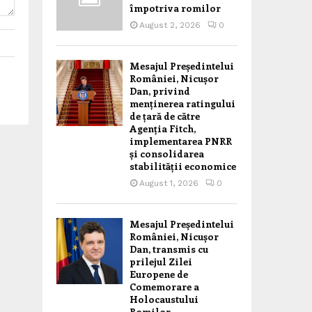
împotriva romilor
August 2, 2026
0
Mesajul Președintelui
României, Nicușor
Dan, privind
menținerea ratingului
de țară de către
Agenția Fitch,
implementarea PNRR
și consolidarea
stabilității economice
August 1, 2026
0
Mesajul Președintelui
României, Nicușor
Dan, transmis cu
prilejul Zilei
Europene de
Comemorare a
Holocaustului
Romilor