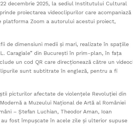
 22 decembrie 2025, la sediul Institutului Cultural
prinde proiectarea videoclipurilor care acompaniază
pe platforma Zoom a autorului acestui proiect,
ii de dimensiuni medii și mari, realizate în spațiile
.L. Caragiale” din București în prim-plan, în fața
 include un cod QR care direcționează către un videoc
lipurile sunt subtitrate în engleză, pentru a fi
ii picturilor afectate de violențele Revoluției din
 Modernă a Muzeului Național de Artă al României
români – Ștefan Luchian, Theodor Aman, Ioan
 au fost împușcate în acele zile și ulterior supuse