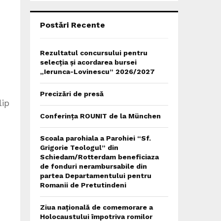
C
H
Postări Recente
Rezultatul concursului pentru
selecția și acordarea bursei
„Ierunca-Lovinescu” 2026/2027
Precizări de presă
lip
Conferința ROUNIT de la München
Scoala parohiala a Parohiei “Sf.
Grigorie Teologul” din
Schiedam/Rotterdam beneficiaza
de fonduri nerambursabile din
partea Departamentului pentru
Romanii de Pretutindeni
Ziua națională de comemorare a
Holocaustului împotriva romilor