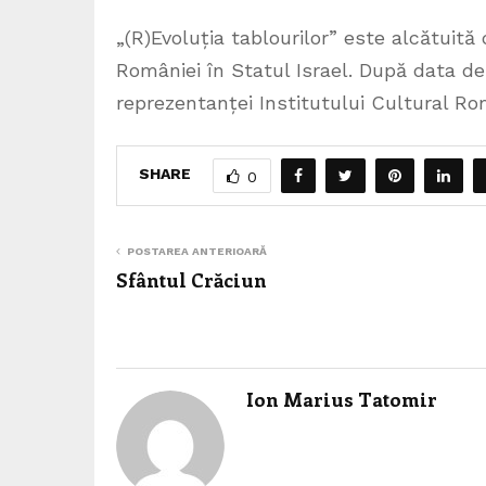
„(R)Evoluția tablourilor” este alcătuită
României în Statul Israel. După data de 
reprezentanței Institutului Cultural Rom
SHARE
0
POSTAREA ANTERIOARĂ
Sfântul Crăciun
Ion Marius Tatomir