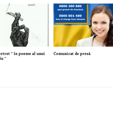
tret “ în poeme al unui
Comunicat de presă
iu “