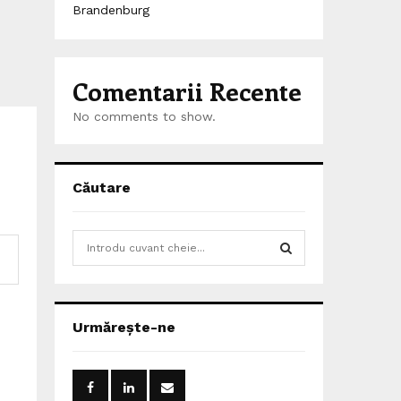
Brandenburg
Comentarii Recente
No comments to show.
Căutare
S
e
a
S
r
c
E
Urmărește-ne
h
f
A
o
r
R