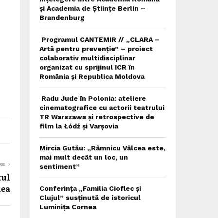
și Academia de Științe Berlin –
Brandenburg
Programul CANTEMIR // „CLARA –
Artă pentru prevenție” – proiect
colaborativ multidisciplinar
organizat cu sprijinul ICR în
România și Republica Moldova
Radu Jude în Polonia: ateliere
cinematografice cu actorii teatrului
TR Warszawa și retrospective de
film la Łódź și Varșovia
Mircia Gutău: „Râmnicu Vâlcea este,
mai mult decât un loc, un
RE
sentiment”
tul
nea
Conferința „Familia Cioflec și
Clujul” susținută de istoricul
Luminița Cornea