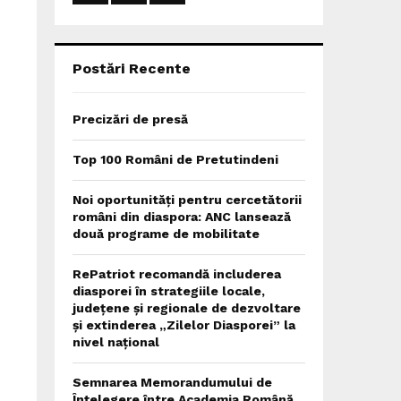
:
C
H
Postări Recente
Precizări de presă
Top 100 Români de Pretutindeni
Noi oportunități pentru cercetătorii
români din diaspora: ANC lansează
două programe de mobilitate
RePatriot recomandă includerea
diasporei în strategiile locale,
județene și regionale de dezvoltare
și extinderea „Zilelor Diasporei” la
nivel național
Semnarea Memorandumului de
Înțelegere între Academia Română