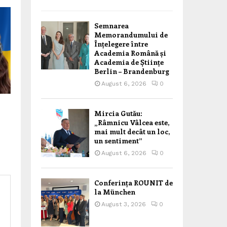
Semnarea
Memorandumului de
Înțelegere între
Academia Română și
Academia de Științe
Berlin – Brandenburg
August 6, 2026
0
Mircia Gutău:
„Râmnicu Vâlcea este,
mai mult decât un loc,
un sentiment”
August 6, 2026
0
Conferința ROUNIT de
la München
August 3, 2026
0