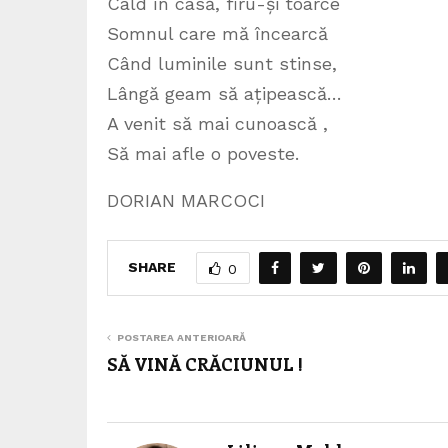
Cald în casă, firu-și toarce
Somnul care mă încearcă
Când luminile sunt stinse,
Lângă geam să ațipească…
A venit să mai cunoască ,
Să mai afle o poveste.
DORIAN MARCOCI
SHARE
0
POSTAREA ANTERIOARĂ
SĂ VINĂ CRĂCIUNUL !