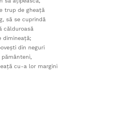
 să ațipească,
e trup de gheață
g, să se cuprindă
nă călduroasă
 dimineață;
ovești din neguri
ă pământeni,
eață cu-a lor margini