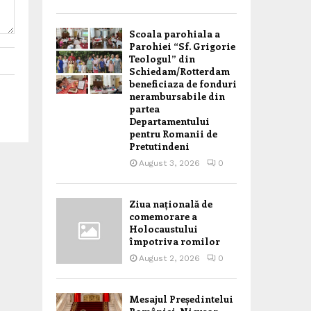
Scoala parohiala a
Parohiei “Sf. Grigorie
Teologul” din
Schiedam/Rotterdam
beneficiaza de fonduri
nerambursabile din
partea
Departamentului
pentru Romanii de
Pretutindeni
August 3, 2026
0
Ziua națională de
comemorare a
Holocaustului
împotriva romilor
August 2, 2026
0
Mesajul Președintelui