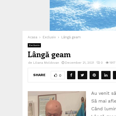
Acasa
Exclusiv
Lângă geam
Exclusiv
Lângă geam
de
Liliana Moldovan
December 21, 2021
0
1917
SHARE
0
Au venit s
Să mai afl
Când lumin