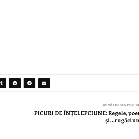
URMĂTOAREA POSTA
PICURI DE ÎNȚELEPCIUNE: Regele, poe
și…rugăciu