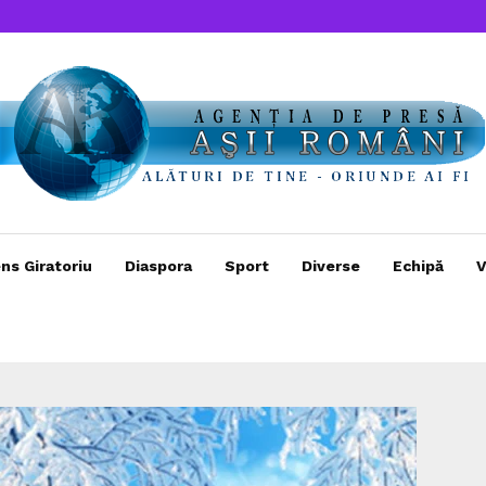
ns Giratoriu
Diaspora
Sport
Diverse
Echipă
V