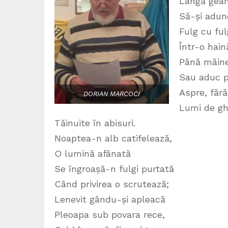
Lângă geam
Să-și adun
Fulg cu ful
Într-o hai
Până mâine
Sau aduc p
Aspre, făr
DORIAN MARCOCI
Lumi de gh
Tăinuite în abisuri.
Noaptea-n alb catifelează,
O lumină afânată
Se îngroașă-n fulgi purtată
Când privirea o scrutează;
Lenevit gându-și apleacă
Pleoapa sub povara rece,