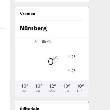
Vremea
Nürnberg
%
0%
°
0
C
0
°
°
0
13
°
13
°
12
°
13
°
10
°
JOI
VIN
SÂM
DUM
LUN
O
Editoriale