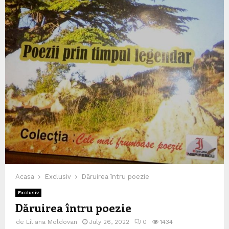
Acasa
Exclusiv
Dăruirea întru poezie
Exclusiv
Dăruirea întru poezie
de
Liliana Moldovan
July 26, 2022
0
1434