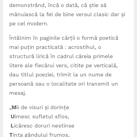
demonstrând, încă o dată, că știe să
mânuiască la fel de bine versul clasic dar și
pe cel modern.
Întâlnim în paginile cărții o formă poetică
mai puțin practicată : acrostihul, o
structură lirică în cadrul căreia primele
litere ale fiecărui vers, citite pe verticală,
dau titlul poeziei, trimit la un nume de
persoană sau o localitate ori transmit un
mesaj.
„
M
ii de visuri și dorințe
U
imesc sufletul sfios,
L
icăresc doruri nestinse
Ț
inta gândului frumos,