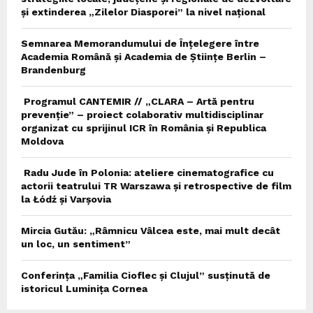
și extinderea „Zilelor Diasporei” la nivel național
Semnarea Memorandumului de Înțelegere între
Academia Română și Academia de Științe Berlin –
Brandenburg
Programul CANTEMIR // „CLARA – Artă pentru
prevenție” – proiect colaborativ multidisciplinar
organizat cu sprijinul ICR în România și Republica
Moldova
Radu Jude în Polonia: ateliere cinematografice cu
actorii teatrului TR Warszawa și retrospective de film
la Łódź și Varșovia
Mircia Gutău: „Râmnicu Vâlcea este, mai mult decât
un loc, un sentiment”
Conferința „Familia Cioflec și Clujul” susținută de
istoricul Luminița Cornea