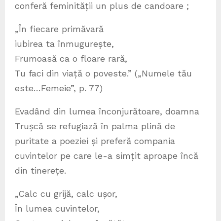
conferă feminității un plus de candoare ;
„În fiecare primăvară
iubirea ta înmugurește,
Frumoasă ca o floare rară,
Tu faci din viață o poveste.” („Numele tău
este…Femeie”, p. 77)
Evadând din lumea înconjurătoare, doamna
Trușcă se refugiază în palma plină de
puritate a poeziei și preferă compania
cuvintelor pe care le-a simțit aproape încă
din tinerețe.
„Calc cu grijă, calc ușor,
În lumea cuvintelor,