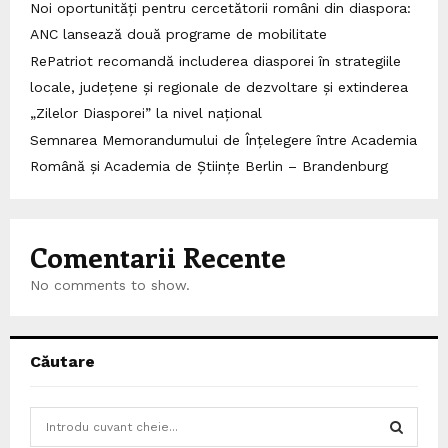
Noi oportunități pentru cercetătorii români din diaspora:
ANC lansează două programe de mobilitate
RePatriot recomandă includerea diasporei în strategiile
locale, județene și regionale de dezvoltare și extinderea
„Zilelor Diasporei” la nivel național
Semnarea Memorandumului de Înțelegere între Academia
Română și Academia de Științe Berlin – Brandenburg
Comentarii Recente
No comments to show.
Căutare
S
e