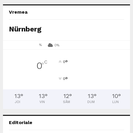
Vremea
Nürnberg
%
0%
°
C
0
0
°
°
0
13
°
13
°
12
°
13
°
10
°
JOI
VIN
SÂM
DUM
LUN
Editoriale