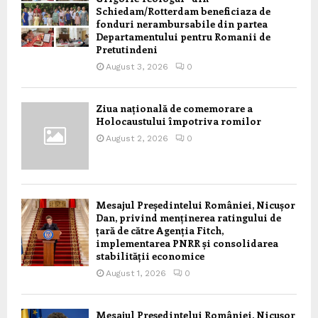
Schiedam/Rotterdam beneficiaza de
fonduri nerambursabile din partea
Departamentului pentru Romanii de
Pretutindeni
August 3, 2026
0
Ziua națională de comemorare a
Holocaustului împotriva romilor
August 2, 2026
0
Mesajul Președintelui României, Nicușor
Dan, privind menținerea ratingului de
țară de către Agenția Fitch,
implementarea PNRR și consolidarea
stabilității economice
August 1, 2026
0
Mesajul Președintelui României, Nicușor