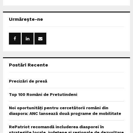
a
S
r
c
E
Urmărește-ne
h
f
A
o
r
R
:
C
Postări Recente
H
Precizări de presă
Top 100 Români de Pretutindeni
Noi oportunități pentru cercetătorii români din
diaspora: ANC lansează două programe de mobilitate
RePatriot recomandă includerea diasporei în
strategiile locale, județene și regionale de dezvoltare