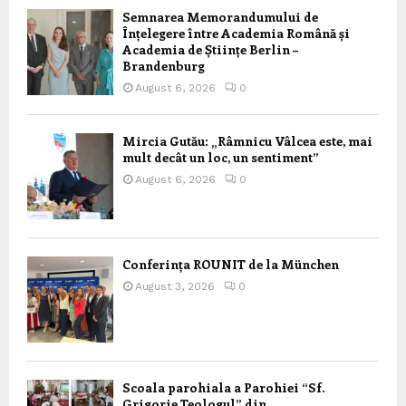
Semnarea Memorandumului de
Înțelegere între Academia Română și
Academia de Științe Berlin –
Brandenburg
August 6, 2026
0
Mircia Gutău: „Râmnicu Vâlcea este, mai
mult decât un loc, un sentiment”
August 6, 2026
0
Conferința ROUNIT de la München
August 3, 2026
0
Scoala parohiala a Parohiei “Sf.
Grigorie Teologul” din