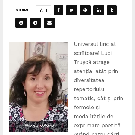
SHARE
1
Universul liric al
scriitoarei Luci
Trușcă atrage
atenția, atât prin
diversitatea
repertoriului
tematic, cât și prin
formele și
modalitățile de
exprimare poetică.
Liliana Moldovan
Având patru cărți