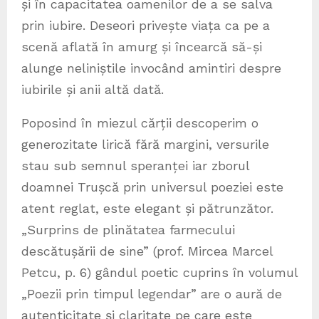
și în capacitatea oamenilor de a se salva
prin iubire. Deseori privește viața ca pe a
scenă aflată în amurg și încearcă să-și
alunge neliniștile invocând amintiri despre
iubirile și anii altă dată.
Poposind în miezul cărții descoperim o
generozitate lirică fără margini, versurile
stau sub semnul speranței iar zborul
doamnei Trușcă prin universul poeziei este
atent reglat, este elegant și pătrunzător.
„Surprins de plinătatea farmecului
descătușării de sine” (prof. Mircea Marcel
Petcu, p. 6) gândul poetic cuprins în volumul
„Poezii prin timpul legendar” are o aură de
autenticitate și claritate pe care este