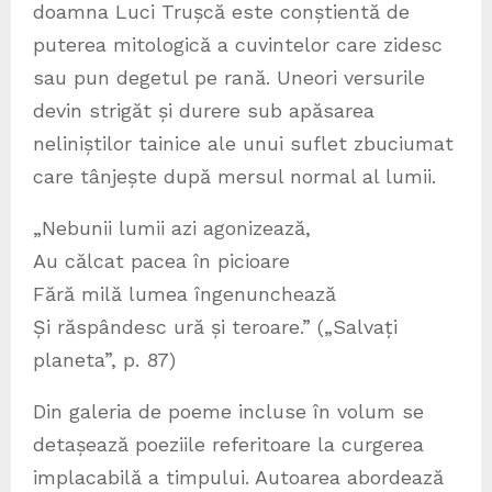
doamna Luci Trușcă este conștientă de
puterea mitologică a cuvintelor care zidesc
sau pun degetul pe rană. Uneori versurile
devin strigăt și durere sub apăsarea
neliniștilor tainice ale unui suflet zbuciumat
care tânjește după mersul normal al lumii.
„Nebunii lumii azi agonizează,
Au călcat pacea în picioare
Fără milă lumea îngenunchează
Și răspândesc ură și teroare.” („Salvați
planeta”, p. 87)
Din galeria de poeme incluse în volum se
detașează poeziile referitoare la curgerea
implacabilă a timpului. Autoarea abordează