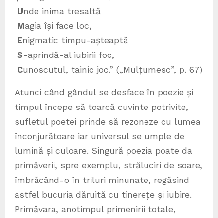
U
nde inima tresaltă
M
agia își face loc,
E
nigmatic timpu-așteaptă
S
-aprindă-al iubirii foc,
C
unoscutul, tainic joc.” („Mulțumesc”, p. 67)
Atunci când gândul se desface în poezie și
timpul începe să toarcă cuvinte potrivite,
sufletul poetei prinde să rezoneze cu lumea
înconjurătoare iar universul se umple de
lumină și culoare. Singură poezia poate da
primăverii, spre exemplu, străluciri de soare,
îmbrăcând-o în triluri minunate, regăsind
astfel bucuria dăruită cu tinerețe și iubire.
Primăvara, anotimpul primenirii totale,