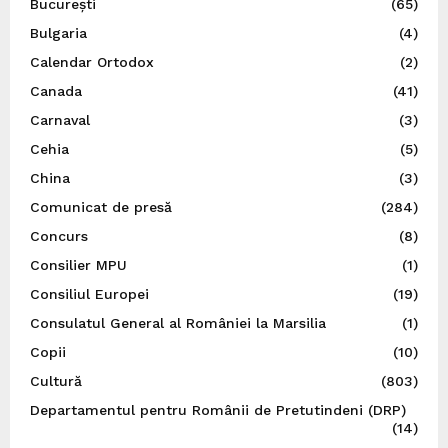
București
(65)
Bulgaria
(4)
Calendar Ortodox
(2)
Canada
(41)
Carnaval
(3)
Cehia
(5)
China
(3)
Comunicat de presă
(284)
Concurs
(8)
Consilier MPU
(1)
Consiliul Europei
(19)
Consulatul General al României la Marsilia
(1)
Copii
(10)
Cultură
(803)
Departamentul pentru Românii de Pretutindeni (DRP)
(14)