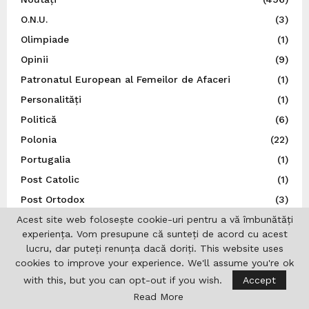
O.N.U.
(3)
Olimpiade
(1)
Opinii
(9)
Patronatul European al Femeilor de Afaceri
(1)
Personalități
(1)
Politică
(6)
Polonia
(22)
Portugalia
(1)
Post Catolic
(1)
Post Ortodox
(3)
Acest site web folosește cookie-uri pentru a vă îmbunătăți
Preşedinţia României
(245)
experiența. Vom presupune că sunteți de acord cu acest
Război, Ucraina
(16)
lucru, dar puteți renunța dacă doriți. This website uses
Religie
(36)
cookies to improve your experience. We'll assume you're ok
REPATRIOT
(31)
with this, but you can opt-out if you wish.
Accept
Read More
România
(852)