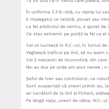
Tu nu uita că-n trenul care pleacă, sunt 
În uniforma C.F.R.-istă, cu vișinia lui c
E Impiegatul ce rezistă, plouat sau nins
La fel arbitrului de centru, e ajutat de 
Ce stau extremic pe poziții la fel ca el 
Cei ce lucrează în R.C-uri, în turnul de 
Veghează traficul pe linii, să nu avem
Cei 2 mecanici de locomotivă, din care 1 
Ne-au dus pe unde am avut nevoie ; n
Șeful de tren sau controlorul, ce-ndură
Sunt suspectați că uneori primit-au, la
Iar lucrătorii de la linii și Picherii, atât
Pe lângă viața, uneori de câine, W.C.-ul