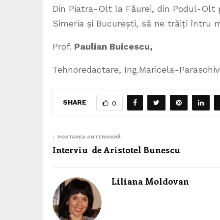
Din Piatra-Olt la Făurei, din Podul-Olt 
Simeria și București, să ne trăiți întru m
Prof.
Paulian Buicescu,
Tehnoredactare, Ing.Maricela-Paraschiv
SHARE
0
POSTAREA ANTERIOARĂ
Interviu de Aristotel Bunescu
Liliana Moldovan