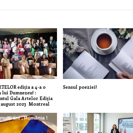
TELOR ediția a 4-a o
Sensul poeziei!
 lui Dumnezeu! :
tul Gala Artelor Ediția
 august 2023 Montreal