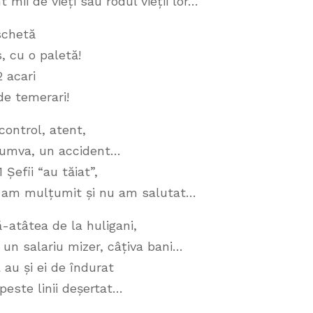
mii de vieți sau rodul vieții lor…”
aschetă
, cu o paletă!
2 acari
de temerari!
control, atent,
 cumva, un accident…
Șefii “au tăiat”,
-am mulțumit și nu am salutat…
-atâtea de la huligani,
 un salariu mizer, câțiva bani…
ea au și ei de îndurat
 peste linii deșertat…