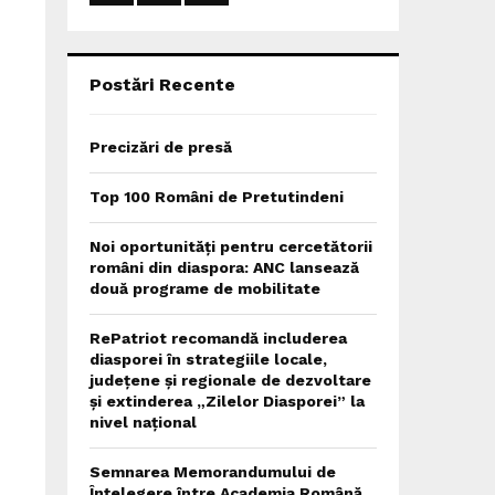
:
C
H
Postări Recente
Precizări de presă
Top 100 Români de Pretutindeni
Noi oportunități pentru cercetătorii
români din diaspora: ANC lansează
două programe de mobilitate
RePatriot recomandă includerea
diasporei în strategiile locale,
județene și regionale de dezvoltare
și extinderea „Zilelor Diasporei” la
nivel național
Semnarea Memorandumului de
Înțelegere între Academia Română