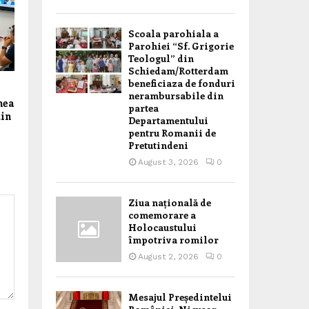
Scoala parohiala a
Parohiei “Sf. Grigorie
Teologul” din
Schiedam/Rotterdam
beneficiaza de fonduri
nerambursabile din
nea
partea
din
Departamentului
pentru Romanii de
Pretutindeni
August 3, 2026
0
Ziua națională de
comemorare a
Holocaustului
împotriva romilor
August 2, 2026
0
Mesajul Președintelui