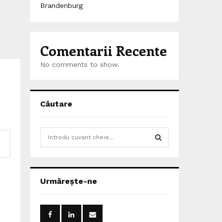
Brandenburg
Comentarii Recente
No comments to show.
Căutare
S
e
a
S
r
c
E
Urmărește-ne
h
f
A
o
r
R