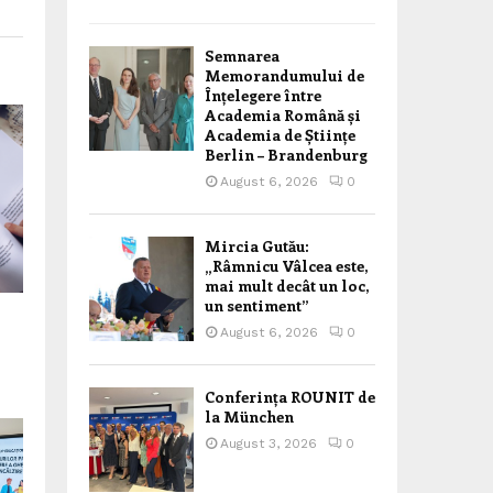
Semnarea
Memorandumului de
Înțelegere între
Academia Română și
Academia de Științe
Berlin – Brandenburg
August 6, 2026
0
Mircia Gutău:
„Râmnicu Vâlcea este,
mai mult decât un loc,
un sentiment”
August 6, 2026
0
Conferința ROUNIT de
la München
August 3, 2026
0