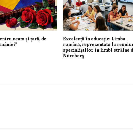
entru neam și țară, de
Excelență în educație: Limba
omâniei”
română, reprezentată la reuniu
specialiștilor în limbi străine 
Nürnberg