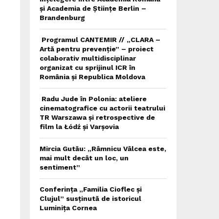
și Academia de Științe Berlin –
Brandenburg
Programul CANTEMIR // „CLARA –
Artă pentru prevenție” – proiect
colaborativ multidisciplinar
organizat cu sprijinul ICR în
România și Republica Moldova
Radu Jude în Polonia: ateliere
cinematografice cu actorii teatrului
TR Warszawa și retrospective de
film la Łódź și Varșovia
Mircia Gutău: „Râmnicu Vâlcea este,
mai mult decât un loc, un
sentiment”
Conferința „Familia Cioflec și
Clujul” susținută de istoricul
Luminița Cornea