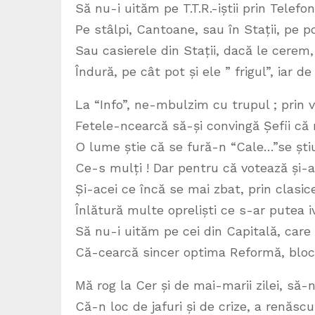
Să nu-i uităm pe T.T.R.-iștii prin Telefo
Pe stâlpi, Cantoane, sau în Stații, pe po
Sau casierele din Stații, dacă le cerem
Îndură, pe cât pot și ele ” frigul”, iar d
La “Info”, ne-mbulzim cu trupul ; prin v
Fetele-ncearcă să-și convingă Șefii că 
O lume știe că se fură-n “Cale…”se știu 
Ce-s mulți ! Dar pentru că votează și-
Și-acei ce încă se mai zbat, prin clasic
Înlătură multe opreliști ce s-ar putea i
Să nu-i uităm pe cei din Capitală, care
Că-cearcă sincer optima Reformă, blo
Mă rog la Cer și de mai-marii zilei, să-
Că-n loc de jafuri și de crize, a renăsc