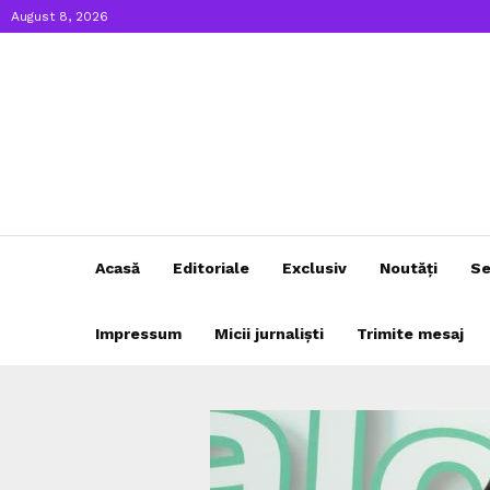
August 8, 2026
Acasă
Editoriale
Exclusiv
Noutăți
Se
Impressum
Micii jurnaliști
Trimite mesaj