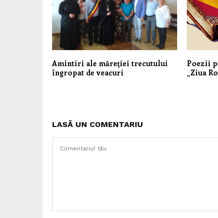
Amintiri ale măreţiei trecutului
Poezii p
îngropat de veacuri
„Ziua R
LASĂ UN COMENTARIU