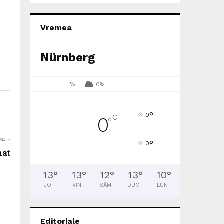
Vremea
Nürnberg
%
0%
°
0
C
0
°
RE
°
0
nat
13
°
13
°
12
°
13
°
10
°
JOI
VIN
SÂM
DUM
LUN
Editoriale