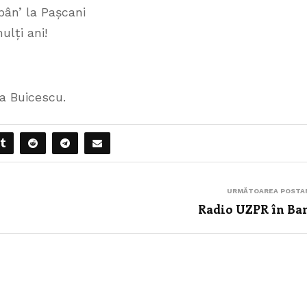
pân’ la Pașcani
ulți ani!
a Buicescu.
URMĂTOAREA POSTA
Radio UZPR în Ba