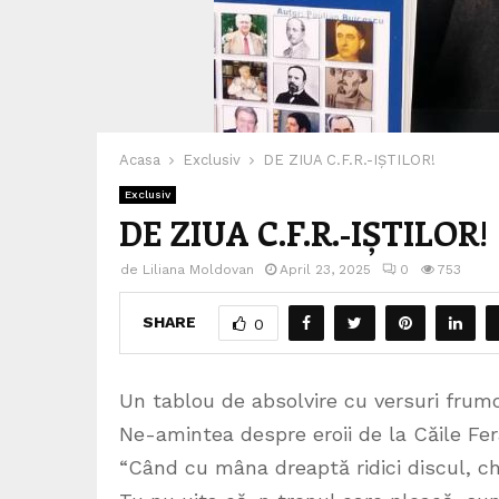
Acasa
Exclusiv
DE ZIUA C.F.R.-IȘTILOR!
Exclusiv
DE ZIUA C.F.R.-IȘTILOR!
de
Liliana Moldovan
April 23, 2025
0
753
SHARE
0
Un tablou de absolvire cu versuri frum
Ne-amintea despre eroii de la Căile Fer
“Când cu mâna dreaptă ridici discul, ch