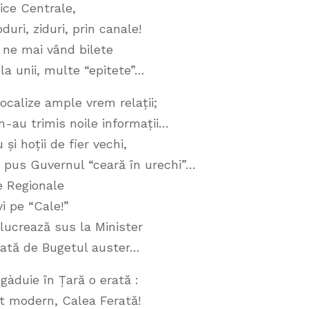
nice Centrale,
duri, ziduri, prin canale!
, ne mai vând bilete
e la unii, multe “epitete”…
ocalize ample vrem relații;
n-au trimis noile informații…
și hoții de fier vechi,
a pus Guvernul “ceară în urechi”…
e Regionale
vi pe “Cale!”
 lucrează sus la Minister
cată de Bugetul auster…
ngàduie în Țară o erată :
ut modern, Calea Ferată!