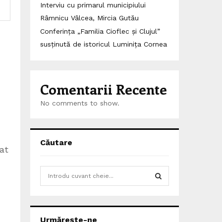
Interviu cu primarul municipiului
Râmnicu Vâlcea, Mircia Gutău
Conferința „Familia Cioflec și Clujul”
susținută de istoricul Luminița Cornea
Comentarii Recente
No comments to show.
Căutare
at
S
e
a
S
,
r
c
E
Urmărește-ne