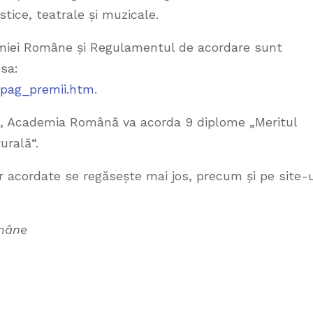
astice, teatrale și muzicale.
demiei Române și Regulamentul de acordare sunt
esa:
/pag_premii.htm
.
ui, Academia Română va acorda 9 diplome „Meritul
urală“.
r acordate se regăsește mai jos, precum și pe site-
omâne