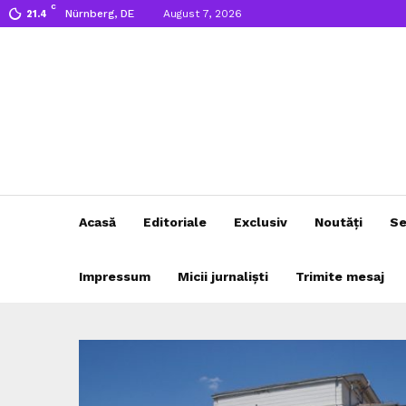
C
Nürnberg, DE
August 7, 2026
21.4
Acasă
Editoriale
Exclusiv
Noutăți
Se
Impressum
Micii jurnaliști
Trimite mesaj