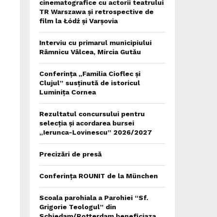
cinematografice cu actorii teatrului
TR Warszawa și retrospective de
film la Łódź și Varșovia
Interviu cu primarul municipiului
Râmnicu Vâlcea, Mircia Gutău
Conferința „Familia Cioflec și
Clujul” susținută de istoricul
Luminița Cornea
Rezultatul concursului pentru
selecția și acordarea bursei
„Ierunca-Lovinescu” 2026/2027
Precizări de presă
Conferința ROUNIT de la München
Scoala parohiala a Parohiei “Sf.
Grigorie Teologul” din
Schiedam/Rotterdam beneficiaza