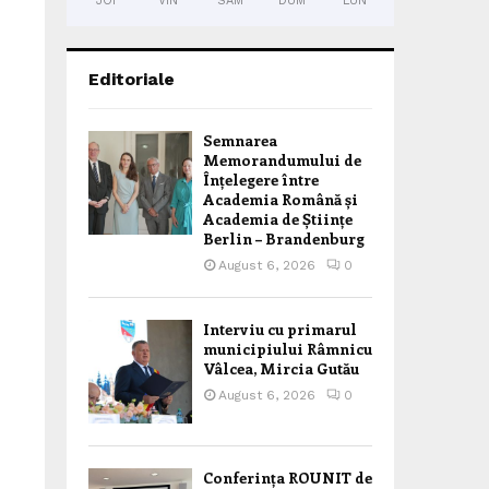
JOI
VIN
SÂM
DUM
LUN
Editoriale
Semnarea
Memorandumului de
Înțelegere între
Academia Română și
Academia de Științe
Berlin – Brandenburg
August 6, 2026
0
Interviu cu primarul
municipiului Râmnicu
Vâlcea, Mircia Gutău
August 6, 2026
0
Conferința ROUNIT de