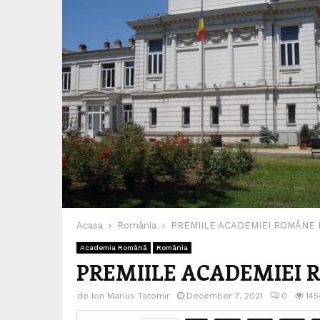
Acasa
România
PREMIILE ACADEMIEI ROMÂNE 
Academia Română
România
PREMIILE ACADEMIEI 
de
Ion Marius Tatomir
December 7, 2021
0
145