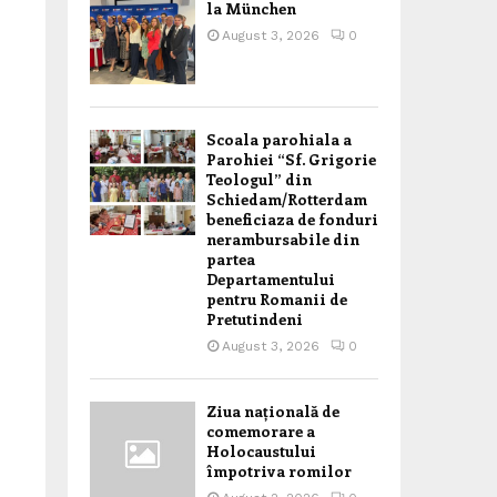
la München
August 3, 2026
0
Scoala parohiala a
Parohiei “Sf. Grigorie
Teologul” din
Schiedam/Rotterdam
beneficiaza de fonduri
nerambursabile din
partea
Departamentului
pentru Romanii de
Pretutindeni
August 3, 2026
0
Ziua națională de
comemorare a
Holocaustului
împotriva romilor