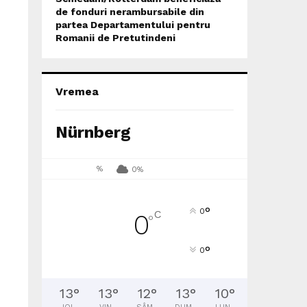
de fonduri nerambursabile din
partea Departamentului pentru
Romanii de Pretutindeni
Vremea
Nürnberg
%
0%
°
0
C
0
°
°
0
13
°
13
°
12
°
13
°
10
°