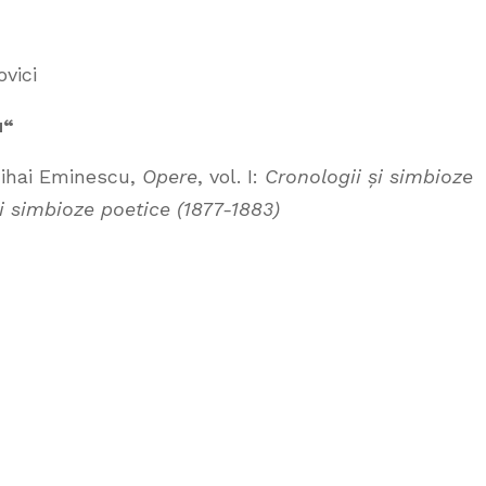
vici
u“
Mihai Eminescu,
Opere
, vol. I:
Cronologii și simbioze
i simbioze poetice (1877-1883)