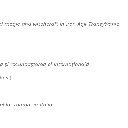
of magic and witchcraft in Iron Age Transylvania
 și recunoașterea ei internațională
dova)
alilor români în Italia