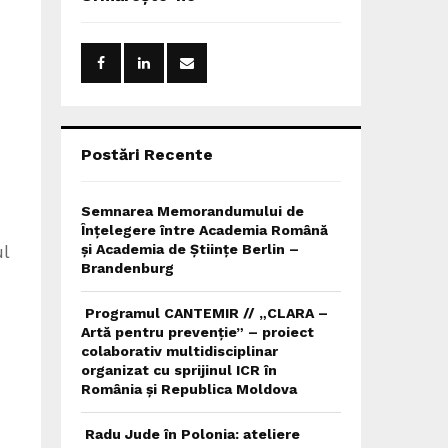
h
f
A
o
r
R
:
C
H
Postări Recente
Semnarea Memorandumului de
Înțelegere între Academia Română
ul
și Academia de Științe Berlin –
Brandenburg
Programul CANTEMIR // „CLARA –
Artă pentru prevenție” – proiect
colaborativ multidisciplinar
organizat cu sprijinul ICR în
România și Republica Moldova
Radu Jude în Polonia: ateliere