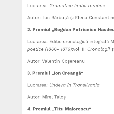
Lucrarea:
Gramatica limbii române
Autori: Ion Bărbuță și Elena Constantino
2. Premiul „Bogdan Petriceicu Hasde
Lucrarea: Ediție cronologică integrală 
poetice (1866- 1876)
;vol. II:
Cronologii ș
Autor: Valentin Coșereanu
3. Premiul „Ion Creangă“
Lucrarea:
Undeva în Transilvania
Autor: Mirel Taloș
4. Premiul „Titu Maiorescu“