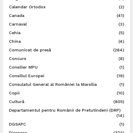
Calendar Ortodox
(2)
Canada
(41)
Carnaval
(3)
Cehia
(5)
China
(4)
Comunicat de presă
(284)
Concurs
(8)
Consilier MPU
(1)
Consiliul Europei
(19)
Consulatul General al României la Marsilia
(1)
Copii
(10)
Cultură
(805)
Departamentul pentru Românii de Pretutindeni (DRP)
(14)
DGSAPC
(1)
Diaspora
(373)