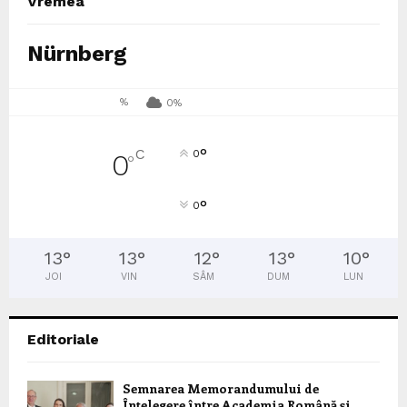
Vremea
Nürnberg
%
0%
°
C
0
0
°
°
0
13
°
13
°
12
°
13
°
10
°
JOI
VIN
SÂM
DUM
LUN
Editoriale
Semnarea Memorandumului de
Înțelegere între Academia Română și