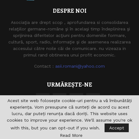
DESPRE NOI
Asociaţia are drept scop , aprofundarea si consolidarea
relaţiilor germane-române şi în acelaşi timp îndeplinirea şi
sprijinirea diferitelor acţiuni pentru domeniile formare,
cultură, sport, radio, Informaţie şi de asemenea realizarea
accesului către noile căi de comunicare. nu vizeaza in
primul rand obtinerea unui profit economic.
Contact :
asii.romani@yahoo.com
URMĂREȘTE-NE
Acest site web folosește cookie-uri pentru a vă îmbunătăți
experiența. Vom presupune că sunteți de acord cu acest
lucru, dar puteți renunța dacă doriți. This website uses
cookies to improve your experience. We'll assume you're ok
with this, but you can opt-out if you wish.
Accept
@2021 - asiiromani.eu. Toate drepturile rezervate.
Read More