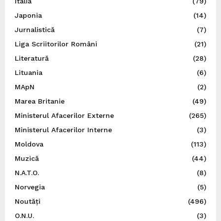
Italia
(79)
Japonia
(14)
Jurnalistică
(7)
Liga Scriitorilor Români
(21)
Literatură
(28)
Lituania
(6)
MApN
(2)
Marea Britanie
(49)
Ministerul Afacerilor Externe
(265)
Ministerul Afacerilor Interne
(3)
Moldova
(113)
Muzică
(44)
N.A.T.O.
(8)
Norvegia
(5)
Noutăți
(496)
O.N.U.
(3)