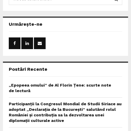
e
a
S
r
c
E
Urmărește-ne
h
f
A
o
r
R
:
C
Postări Recente
H
„Epopeea omului” de Al Florin Țene: scurte note
de lectură
Participanții la Congresul Mondial de Studii Siriace au
adoptat „Declarația de la București” salutând rolul
României și contribuția sa la dezvoltarea unei
diplomații culturale active