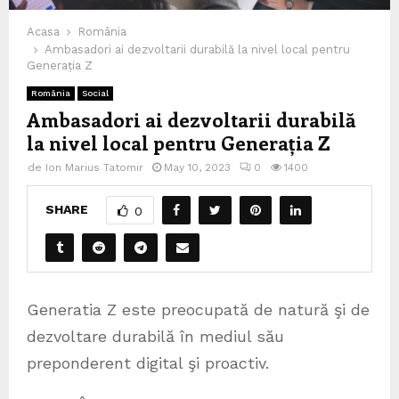
Acasa
România
Ambasadori ai dezvoltarii durabilă la nivel local pentru
Generația Z
România
Social
Ambasadori ai dezvoltarii durabilă
la nivel local pentru Generația Z
de
Ion Marius Tatomir
May 10, 2023
0
1400
SHARE
0
Generatia Z este preocupată de natură şi de
dezvoltare durabilă în mediul său
preponderent digital şi proactiv.