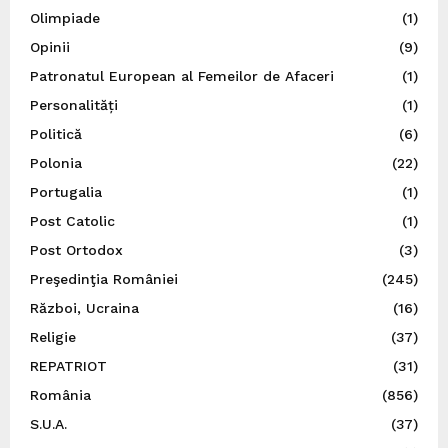
Olimpiade
(1)
Opinii
(9)
Patronatul European al Femeilor de Afaceri
(1)
Personalități
(1)
Politică
(6)
Polonia
(22)
Portugalia
(1)
Post Catolic
(1)
Post Ortodox
(3)
Preşedinţia României
(245)
Război, Ucraina
(16)
Religie
(37)
REPATRIOT
(31)
România
(856)
S.U.A.
(37)