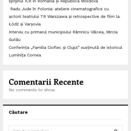
sprijinul ICR în România și Republica Moldova
Radu Jude în Polonia: ateliere cinematografice cu
actorii teatrului TR Warszawa și retrospective de film la
Łódź și Varșovia
Interviu cu primarul municipiului Râmnicu Vâlcea, Mircia
Gutău
Conferința „Familia Cioflec și Clujul” susținută de istoricul
Luminița Cornea
Comentarii Recente
No comments to show.
Căutare
S