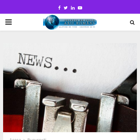
Facebook
Twitter
Linkedin
Youtube
PRIMARY
MENU
Acasa
București