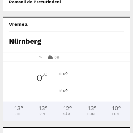
Romanii de Pretutindeni
Vremea
Nürnberg
%
0%
°
C
0
0
°
°
0
13
°
13
°
12
°
13
°
10
°
JOI
VIN
SÂM
DUM
LUN