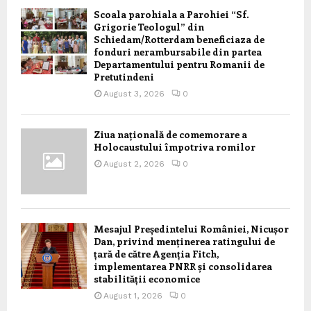
Scoala parohiala a Parohiei “Sf.
Grigorie Teologul” din
Schiedam/Rotterdam beneficiaza de
fonduri nerambursabile din partea
Departamentului pentru Romanii de
Pretutindeni
August 3, 2026
0
Ziua națională de comemorare a
Holocaustului împotriva romilor
August 2, 2026
0
Mesajul Președintelui României, Nicușor
Dan, privind menținerea ratingului de
țară de către Agenția Fitch,
implementarea PNRR și consolidarea
stabilității economice
August 1, 2026
0