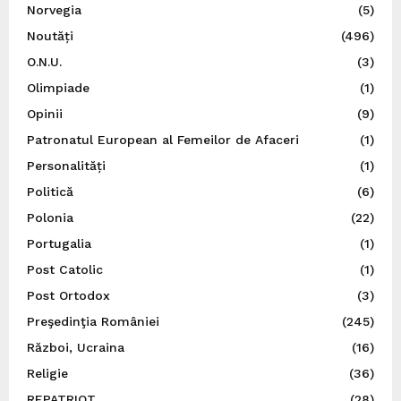
Norvegia
(5)
Noutăți
(496)
O.N.U.
(3)
Olimpiade
(1)
Opinii
(9)
Patronatul European al Femeilor de Afaceri
(1)
Personalități
(1)
Politică
(6)
Polonia
(22)
Portugalia
(1)
Post Catolic
(1)
Post Ortodox
(3)
Preşedinţia României
(245)
Război, Ucraina
(16)
Religie
(36)
REPATRIOT
(28)