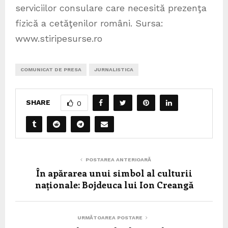
serviciilor consulare care necesită prezenţa
fizică a cetăţenilor români. Sursa:
www.stiripesurse.ro
COMUNICAT DE PRESA
JURNALISTICA
SHARE
0
POSTAREA ANTERIOARĂ
În apărarea unui simbol al culturii
naționale: Bojdeuca lui Ion Creangă
URMĂTOAREA POSTARE