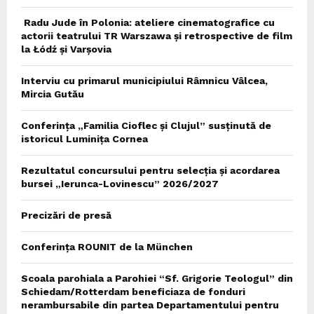
Radu Jude în Polonia: ateliere cinematografice cu
actorii teatrului TR Warszawa și retrospective de film
la Łódź și Varșovia
Interviu cu primarul municipiului Râmnicu Vâlcea,
Mircia Gutău
Conferința „Familia Cioflec și Clujul” susținută de
istoricul Luminița Cornea
Rezultatul concursului pentru selecția și acordarea
bursei „Ierunca-Lovinescu” 2026/2027
Precizări de presă
Conferința ROUNIT de la München
Scoala parohiala a Parohiei “Sf. Grigorie Teologul” din
Schiedam/Rotterdam beneficiaza de fonduri
nerambursabile din partea Departamentului pentru