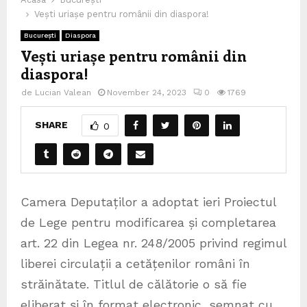
Vești uriașe pentru românii din diaspora!
București
Diaspora
Vești uriașe pentru românii din
diaspora!
de
Lucian Valean
November 24, 2023
0
1769
SHARE
0
Camera Deputaților a adoptat ieri Proiectul
de Lege pentru modificarea și completarea
art. 22 din Legea nr. 248/2005 privind regimul
liberei circulații a cetățenilor români în
străinătate. Titlul de călătorie o să fie
eliberat şi în format electronic, semnat cu