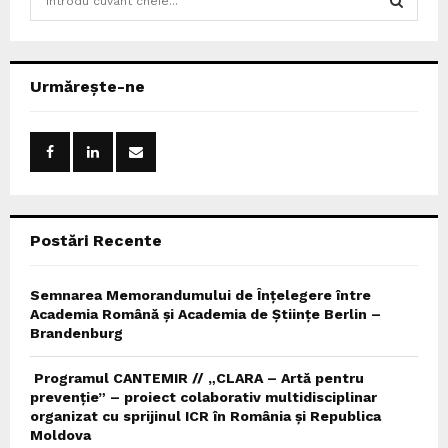
e
a
S
r
c
E
Urmărește-ne
h
f
A
o
r
R
:
C
Postări Recente
H
Semnarea Memorandumului de Înțelegere între
Academia Română și Academia de Științe Berlin –
Brandenburg
Programul CANTEMIR // „CLARA – Artă pentru
prevenție” – proiect colaborativ multidisciplinar
organizat cu sprijinul ICR în România și Republica
Moldova