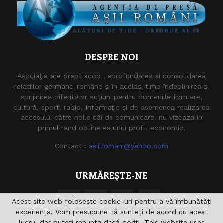
DESPRE NOI
Asociaţia are drept scop , aprofundarea si consolidarea
relaţiilor germane-române şi în acelaşi timp îndeplinirea şi
sprijinirea diferitelor acţiuni pentru domeniile formare,
cultură, sport, radio, Informaţie şi de asemenea realizarea
accesului către noile căi de comunicare. nu vizeaza in
primul rand obtinerea unui profit economic.
Contact :
asii.romani@yahoo.com
URMĂREȘTE-NE
Acest site web folosește cookie-uri pentru a vă îmbunătăți
experiența. Vom presupune că sunteți de acord cu acest
lucru, dar puteți renunța dacă doriți. This website uses