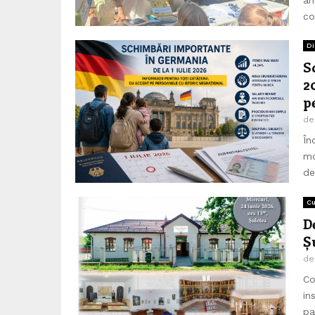
co
Di
S
2
p
d
În
mo
de
Cu
D
Ș
d
Co
in
pa