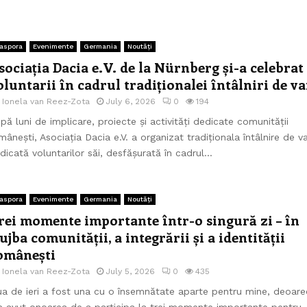
aspora
Evenimente
Germania
Noutăți
sociația Dacia e.V. de la Nürnberg și-a celebrat
oluntarii în cadrul tradiționalei întâlniri de v
e
Ionela van Reez-Zota
July 6, 2026
0
194
pă luni de implicare, proiecte și activități dedicate comunității
mânești, Asociația Dacia e.V. a organizat tradiționala întâlnire de v
dicată voluntarilor săi, desfășurată în cadrul...
aspora
Evenimente
Germania
Noutăți
rei momente importante într-o singură zi – în
lujba comunității, a integrării și a identității
omânești
e
Ionela van Reez-Zota
July 5, 2026
0
435
ua de ieri a fost una cu o însemnătate aparte pentru mine, deoare
 avut onoarea de a participa la trei momente importante pentru