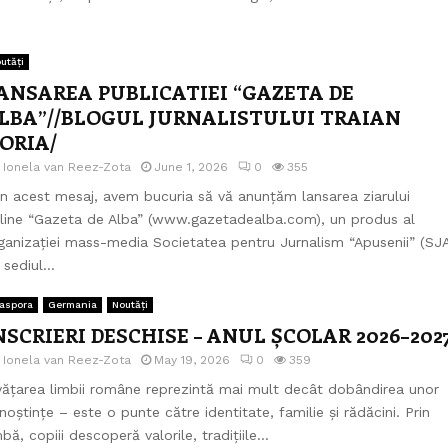
utăți
ANSAREA PUBLICATIEI “GAZETA DE
LBA”//BLOGUL JURNALISTULUI TRAIAN
ORIA/
e
Ionela van Reez-Zota
June 1, 2026
0
355
in acest mesaj, avem bucuria să vă anunțăm lansarea ziarului
line “Gazeta de Alba” (www.gazetadealba.com), un produs al
ganizației mass-media Societatea pentru Jurnalism “Apusenii” (SJA
 sediul...
aspora
Germania
Noutăți
NSCRIERI DESCHISE – ANUL ȘCOLAR 2026–202
e
Ionela van Reez-Zota
May 19, 2026
0
359
vățarea limbii române reprezintă mai mult decât dobândirea unor
noștințe – este o punte către identitate, familie și rădăcini. Prin
mbă, copiii descoperă valorile, tradițiile...