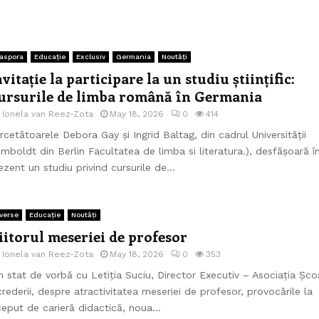
aspora
Educație
Exclusiv
Germania
Noutăți
nvitație la participare la un studiu științific:
ursurile de limba română în Germania
e
Ionela van Reez-Zota
May 18, 2026
0
414
rcetătoarele Debora Gay și Ingrid Baltag, din cadrul Universității
mboldt din Berlin Facultatea de limba si literatura.), desfășoară î
ezent un studiu privind cursurile de...
verse
Educație
Noutăți
iitorul meseriei de profesor
e
Ionela van Reez-Zota
May 18, 2026
0
353
 stat de vorbă cu Letiția Suciu, Director Executiv – Asociația Șco
crederii, despre atractivitatea meseriei de profesor, provocările la
ceput de carieră didactică, noua...