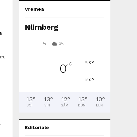
Vremea
Nürnberg
a
%
0%
tru
°
0
C
0
°
°
0
13
°
13
°
12
°
13
°
10
°
JOI
VIN
SÂM
DUM
LUN
t
Editoriale