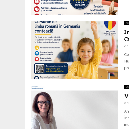
Di
I
C
d
Ce
Hu
pr
Di
V
d
Am
În
în