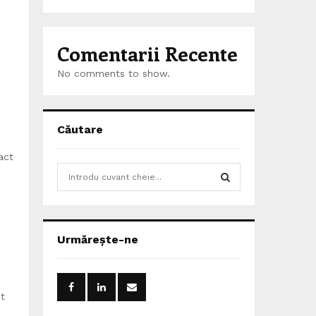
Comentarii Recente
No comments to show.
Căutare
act
S
e
a
S
r
c
E
Urmărește-ne
h
f
A
o
r
R
nt
: