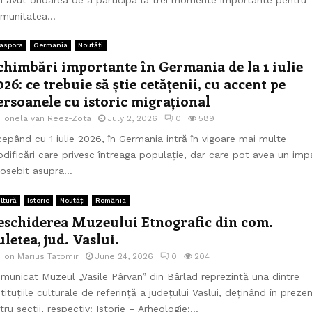
munitatea...
aspora
Germania
Noutăți
chimbări importante în Germania de la 1 iulie
026: ce trebuie să știe cetățenii, cu accent pe
ersoanele cu istoric migrațional
e
Ionela van Reez-Zota
July 2, 2026
0
589
cepând cu 1 iulie 2026, în Germania intră în vigoare mai multe
dificări care privesc întreaga populație, dar care pot avea un imp
osebit asupra...
ltură
Istorie
Noutăți
România
eschiderea Muzeului Etnografic din com.
uletea, jud. Vaslui.
e
Ion Marius Tatomir
June 24, 2026
0
204
municat Muzeul „Vasile Pârvan” din Bârlad reprezintă una dintre
stituțiile culturale de referință a județului Vaslui, deținând în preze
tru secții, respectiv: Istorie – Arheologie;...