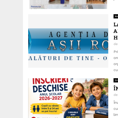
No
L
A
H
d
Pr
on
or
cu
Di
Î
d
În
cu
li