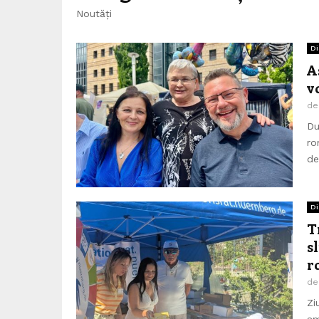
Noutăți
Di
A
v
d
Du
ro
de
Di
T
s
r
d
Zi
am