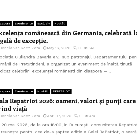
aspora
Evenimente
Exclusiv
Noutăți
xcelența românească din Germania, celebrată l
 gală de excepție.
e
Ionela van Reez-Zota
May 18, 2026
0
841
ociația Ciuliandra Bavaria e.V., sub patronajul Departamentului pen
mânii de Pretutindeni, a organizat un eveniment de înaltă ținută
dicat celebrării excelenței românești din diaspora —...
aspora
Evenimente
Noutăți
REPATRIOT
ala Repatriot 2026: oameni, valori și punți care
rind viață
e
Ionela van Reez-Zota
April 17, 2026
0
474
 20 mai 2026, de la ora 18:00, in București, comunitatea Repatrio
 reunește pentru cea de-a șaptea ediție a Galei RePatriot, o seară