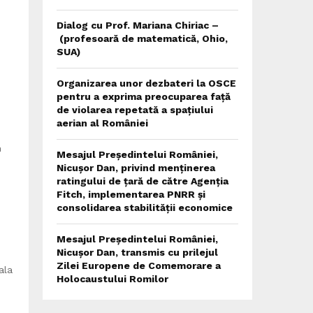
Dialog cu Prof. Mariana Chiriac –
(profesoară de matematică, Ohio,
SUA)
Organizarea unor dezbateri la OSCE
pentru a exprima preocuparea față
de violarea repetată a spațiului
aerian al României
n
Mesajul Președintelui României,
Nicușor Dan, privind menținerea
ratingului de țară de către Agenția
Fitch, implementarea PNRR și
consolidarea stabilității economice
Mesajul Președintelui României,
Nicușor Dan, transmis cu prilejul
Zilei Europene de Comemorare a
ala
Holocaustului Romilor