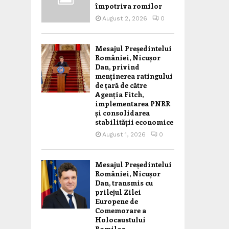
împotriva romilor
August 2, 2026
0
Mesajul Președintelui
României, Nicușor
Dan, privind
menținerea ratingului
de țară de către
Agenția Fitch,
implementarea PNRR
și consolidarea
stabilității economice
August 1, 2026
0
Mesajul Președintelui
României, Nicușor
Dan, transmis cu
prilejul Zilei
Europene de
Comemorare a
Holocaustului
Romilor