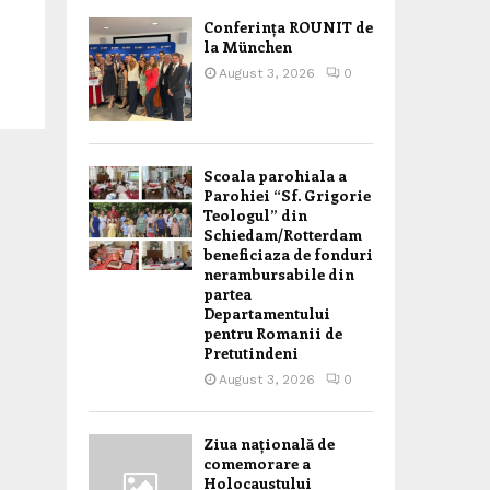
Conferința ROUNIT de
la München
August 3, 2026
0
Scoala parohiala a
Parohiei “Sf. Grigorie
Teologul” din
Schiedam/Rotterdam
beneficiaza de fonduri
nerambursabile din
partea
Departamentului
pentru Romanii de
Pretutindeni
August 3, 2026
0
Ziua națională de
comemorare a
Holocaustului