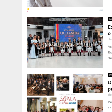
Di
E
o
d
As
Ro
de
Di
G
p
d
Pe
se