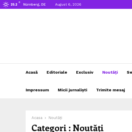
C
Nürnberg, DE
August 6, 2026
25.2
Acasă
Editoriale
Exclusiv
Noutăți
Se
Impressum
Micii jurnaliști
Trimite mesaj
Acasa
Noutăți
Categori : Noutăți