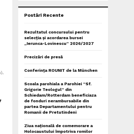
C
H
Postări Recente
Rezultatul concursului pentru
selecția și acordarea bursei
„Ierunca-Lovinescu” 2026/2027
Precizări de presă
Conferința ROUNIT de la München
),
Scoala parohiala a Parohiei “Sf.
Grigorie Teologul” din
Schiedam/Rotterdam beneficiaza
7
de fonduri nerambursabile din
partea Departamentului pentru
Romanii de Pretutindeni
Ziua națională de comemorare a
Holocaustului împotriva romilor