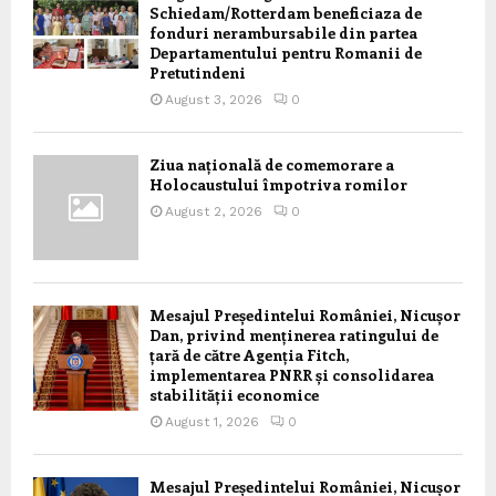
Schiedam/Rotterdam beneficiaza de
fonduri nerambursabile din partea
Departamentului pentru Romanii de
Pretutindeni
August 3, 2026
0
Ziua națională de comemorare a
Holocaustului împotriva romilor
August 2, 2026
0
Mesajul Președintelui României, Nicușor
Dan, privind menținerea ratingului de
țară de către Agenția Fitch,
implementarea PNRR și consolidarea
stabilității economice
August 1, 2026
0
Mesajul Președintelui României, Nicușor