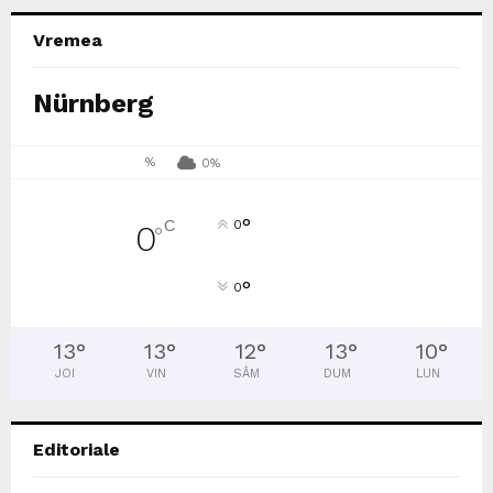
Vremea
Nürnberg
%
0%
°
C
0
0
°
°
0
13
°
13
°
12
°
13
°
10
°
JOI
VIN
SÂM
DUM
LUN
Editoriale