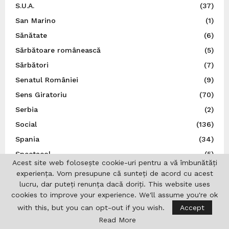
S.U.A.
(37)
San Marino
(1)
Sănătate
(6)
Sărbătoare românească
(5)
Sărbători
(7)
Senatul României
(9)
Sens Giratoriu
(70)
Serbia
(2)
Social
(136)
Spania
(34)
Spectacol
(5)
Acest site web folosește cookie-uri pentru a vă îmbunătăți
Sport
(22)
experiența. Vom presupune că sunteți de acord cu acest
Statele Unite ale Americii
(21)
lucru, dar puteți renunța dacă doriți. This website uses
cookies to improve your experience. We'll assume you're ok
Știință
(5)
with this, but you can opt-out if you wish.
Accept
Suedia
(14)
Read More
Ţările de Jos
(7)