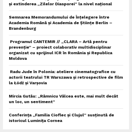
și extinderea „Zilelor Diasporei” la nivel național
Semnarea Memorandumului de Înțelegere între
Academia Română și Academia de Științe Berlin –
Brandenburg
Programul CANTEMIR // „CLARA – Artă pentru
prevenție” – proiect colaborativ multidisciplinar
organizat cu sprijinul ICR în România și Republica
Moldova
Radu Jude în Polonia: ateliere cinematografice cu
actorii teatrului TR Warszawa și retrospective de film
la Łódź și Varșovia
Mircia Gutău: „Râmnicu Vâlcea este, mai mult decât
un loc, un sentiment”
Conferința „Familia Cioflec și Clujul” susținută de
istoricul Luminița Cornea