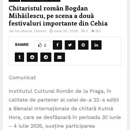
Chitaristul român Bogdan
Mihăilescu, pe scena a două
festivaluri importante din Cehia
de
Ion Marius Tatomir
June 30, 2026
0
153
SHARE
0
Comunicat
Institutul Cultural Român de la Praga, în
calitate de partener al celei de-a 22-a ediții
a Bienalei Internaționale de chitară Kutná
Hora, care se desfășoară în perioada 30 iunie
– 4 iulie 2026, susține participarea