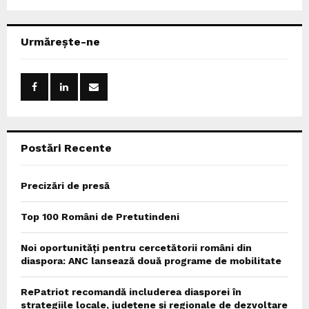
a
S
r
c
E
Urmărește-ne
h
f
A
o
r
R
:
C
Postări Recente
H
Precizări de presă
Top 100 Români de Pretutindeni
Noi oportunități pentru cercetătorii români din
diaspora: ANC lansează două programe de mobilitate
RePatriot recomandă includerea diasporei în
strategiile locale, județene și regionale de dezvoltare