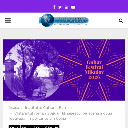
Facebook
Twitter
Linkedin
Youtube
PRIMARY
MENU
Acasa
Institutul Cultural Român
Chitaristul român Bogdan Mihăilescu, pe scena a două
festivaluri importante din Cehia
Cehia
Institutul Cultural Român