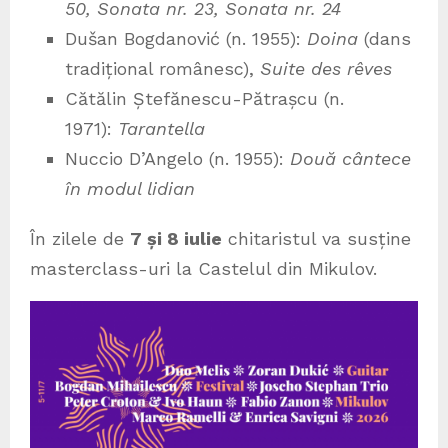
50, Sonata nr. 23, Sonata nr. 24
Dušan Bogdanović (n. 1955):
Doina
(dans
tradițional românesc),
Suite des rêves
Cătălin Ștefănescu-Pătrașcu (n.
1971):
Tarantella
Nuccio D’Angelo (n. 1955):
Două cântece
în modul lidian
În zilele de
7 și 8 iulie
chitaristul va susține
masterclass-uri la Castelul din Mikulov.