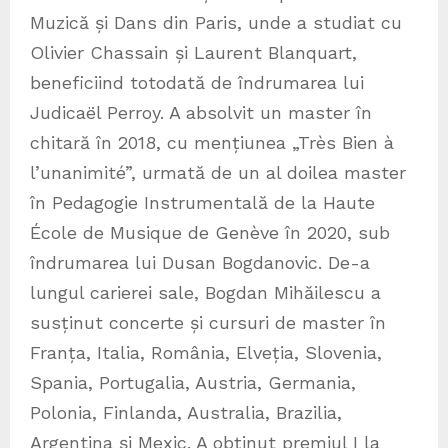
Muzică și Dans din Paris, unde a studiat cu
Olivier Chassain și Laurent Blanquart,
beneficiind totodată de îndrumarea lui
Judicaël Perroy. A absolvit un master în
chitară în 2018, cu mențiunea „Très Bien à
l’unanimité”, urmată de un al doilea master
în Pedagogie Instrumentală de la Haute
École de Musique de Genève în 2020, sub
îndrumarea lui Dusan Bogdanovic. De-a
lungul carierei sale, Bogdan Mihăilescu a
susținut concerte și cursuri de master în
Franța, Italia, România, Elveția, Slovenia,
Spania, Portugalia, Austria, Germania,
Polonia, Finlanda, Australia, Brazilia,
Argentina și Mexic. A obținut premiul I la