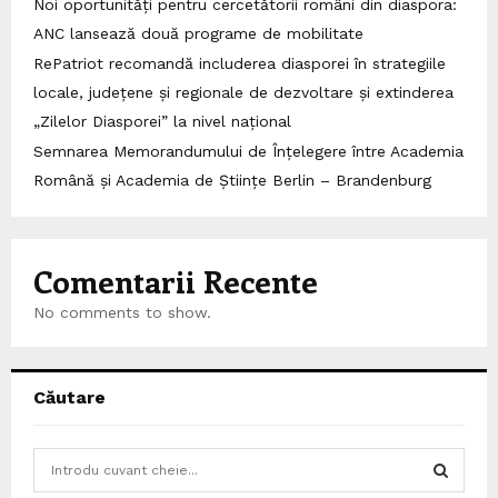
Noi oportunități pentru cercetătorii români din diaspora:
ANC lansează două programe de mobilitate
RePatriot recomandă includerea diasporei în strategiile
locale, județene și regionale de dezvoltare și extinderea
„Zilelor Diasporei” la nivel național
Semnarea Memorandumului de Înțelegere între Academia
Română și Academia de Științe Berlin – Brandenburg
Comentarii Recente
No comments to show.
Căutare
S
e