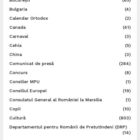
București
(65)
Bulgaria
(4)
Calendar Ortodox
(2)
Canada
(41)
Carnaval
(3)
Cehia
(5)
China
(3)
Comunicat de presă
(284)
Concurs
(8)
Consilier MPU
(1)
Consiliul Europei
(19)
Consulatul General al României la Marsilia
(1)
Copii
(10)
Cultură
(803)
Departamentul pentru Românii de Pretutindeni (DRP)
(14)