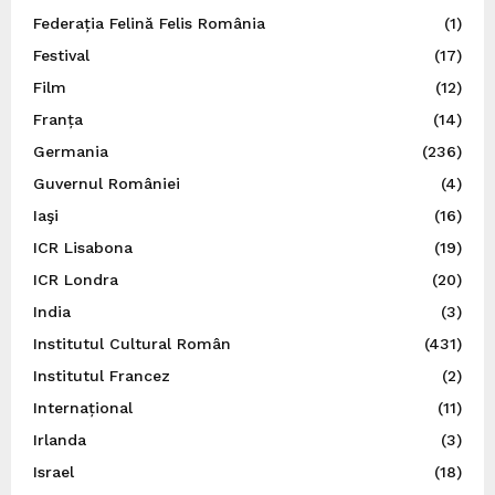
Federația Felină Felis România
(1)
Festival
(17)
Film
(12)
Franța
(14)
Germania
(236)
Guvernul României
(4)
Iaşi
(16)
ICR Lisabona
(19)
ICR Londra
(20)
India
(3)
Institutul Cultural Român
(431)
Institutul Francez
(2)
Internațional
(11)
Irlanda
(3)
Israel
(18)