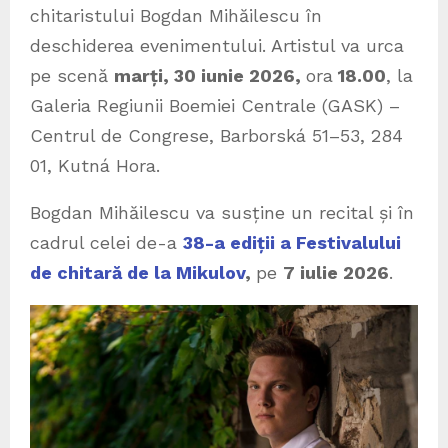
chitaristului Bogdan Mihăilescu în
deschiderea evenimentului. Artistul va urca
pe scenă
marți, 30 iunie 2026,
ora
18.00
, la
Galeria Regiunii Boemiei Centrale (GASK) –
Centrul de Congrese, Barborská 51–53, 284
01, Kutná Hora.
Bogdan Mihăilescu va susține un recital și în
cadrul celei de-a
38-a ediții a Festivalului
de chitară de la Mikulov
,
pe
7 iulie 2026
.