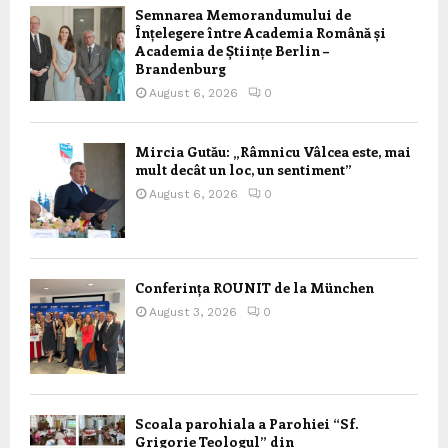
Semnarea Memorandumului de
Înțelegere între Academia Română și
Academia de Științe Berlin –
Brandenburg
August 6, 2026
0
Mircia Gutău: „Râmnicu Vâlcea este, mai
mult decât un loc, un sentiment”
August 6, 2026
0
Conferința ROUNIT de la München
August 3, 2026
0
Scoala parohiala a Parohiei “Sf.
Grigorie Teologul” din