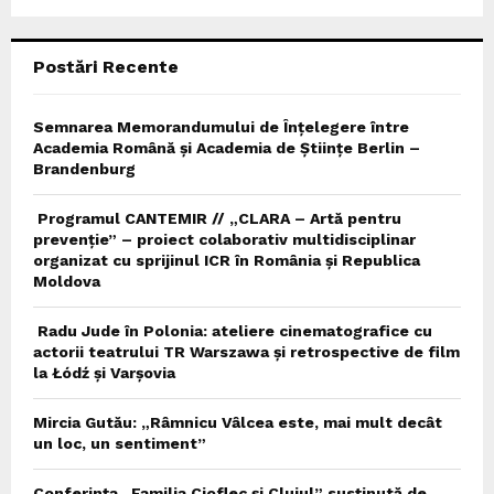
:
C
Postări Recente
H
Semnarea Memorandumului de Înțelegere între
Academia Română și Academia de Științe Berlin –
Brandenburg
Programul CANTEMIR // „CLARA – Artă pentru
prevenție” – proiect colaborativ multidisciplinar
organizat cu sprijinul ICR în România și Republica
Moldova
Radu Jude în Polonia: ateliere cinematografice cu
actorii teatrului TR Warszawa și retrospective de film
la Łódź și Varșovia
Mircia Gutău: „Râmnicu Vâlcea este, mai mult decât
un loc, un sentiment”
Conferința „Familia Cioflec și Clujul” susținută de