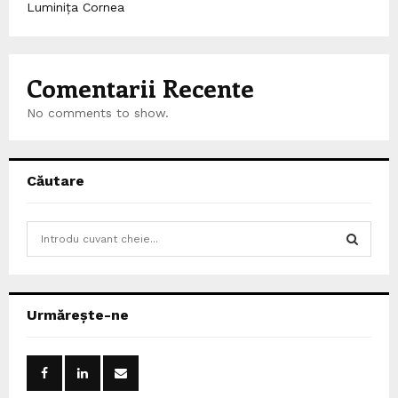
Luminița Cornea
Comentarii Recente
No comments to show.
Căutare
S
e
a
S
r
c
E
Urmărește-ne
h
f
A
o
r
R