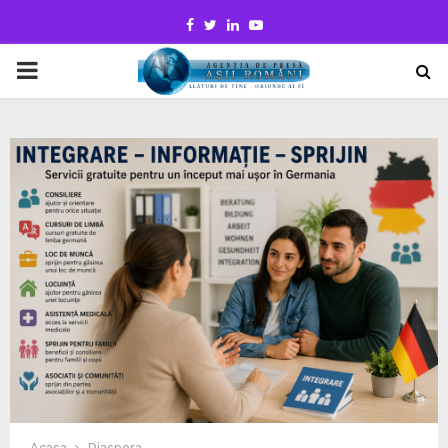
Facebook
Twitter
Linkedin
Youtube
PRIMARY
MENU
Acasa
Diaspora