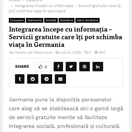
Integrarea începe cu informația – Servicii gratuite care îți
pot schimba viața în Germania
Diaspora
Germania
Noutăți
România
Sens Giratoriu
Integrarea începe cu informația –
Servicii gratuite care îți pot schimba
viața în Germania
de
Ionela van Reez-Zota
July 6, 2026
0
280
SHARE
0
Germania pune la dispoziția persoanelor
care aleg să se stabilească aici o gamă largă
de servicii gratuite menite să faciliteze
integrarea socială, profesională și culturală.