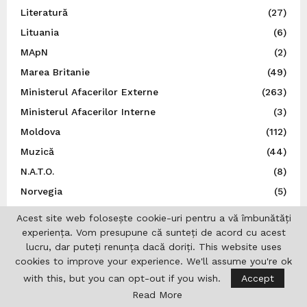
Literatură
(27)
Lituania
(6)
MApN
(2)
Marea Britanie
(49)
Ministerul Afacerilor Externe
(263)
Ministerul Afacerilor Interne
(3)
Moldova
(112)
Muzică
(44)
N.A.T.O.
(8)
Norvegia
(5)
Noutăți
(496)
Acest site web folosește cookie-uri pentru a vă îmbunătăți
O.N.U.
(3)
experiența. Vom presupune că sunteți de acord cu acest
lucru, dar puteți renunța dacă doriți. This website uses
Olimpiade
(1)
cookies to improve your experience. We'll assume you're ok
Opinii
(9)
with this, but you can opt-out if you wish.
Accept
Patronatul European al Femeilor de Afaceri
(1)
Read More