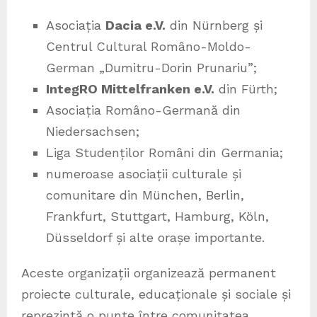
Asociația
Dacia e.V.
din Nürnberg și
Centrul Cultural Româno-Moldo-
German „Dumitru-Dorin Prunariu”;
IntegRO Mittelfranken e.V.
din Fürth;
Asociația Româno-Germană din
Niedersachsen;
Liga Studenților Români din Germania;
numeroase asociații culturale și
comunitare din München, Berlin,
Frankfurt, Stuttgart, Hamburg, Köln,
Düsseldorf și alte orașe importante.
Aceste organizații organizează permanent
proiecte culturale, educaționale și sociale și
reprezintă o punte între comunitatea