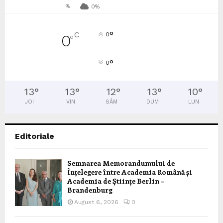
%
0%
°
C
0
0
°
°
0
13
°
13
°
12
°
13
°
10
°
JOI
VIN
SÂM
DUM
LUN
Editoriale
Semnarea Memorandumului de
Înțelegere între Academia Română și
Academia de Științe Berlin –
Brandenburg
August 6, 2026
0