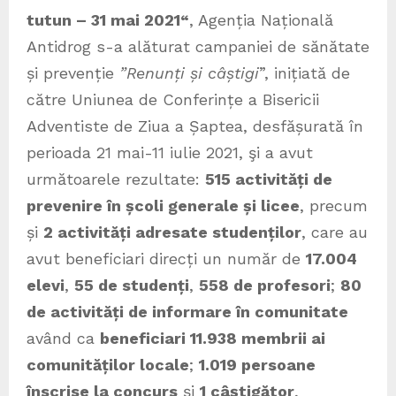
tutun – 31 mai 2021“
, Agenția Națională
Antidrog s-a alăturat campaniei de sănătate
și prevenție
”Renunți și câștigi
”, inițiată de
către Uniunea de Conferințe a Bisericii
Adventiste de Ziua a Șaptea, desfășurată în
perioada 21 mai-11 iulie 2021, şi a avut
următoarele rezultate:
515 activități de
prevenire în școli generale și licee
, precum
și
2 activități adresate studenților
, care au
avut beneficiari direcți un număr de
17.004
elevi
,
55 de studenți
,
558 de profesori
;
80
de activități de informare în comunitate
având ca
beneficiari 11.938 membrii ai
comunităților locale
;
1.019 persoane
înscrise la concurs
și
1 câștigător
,