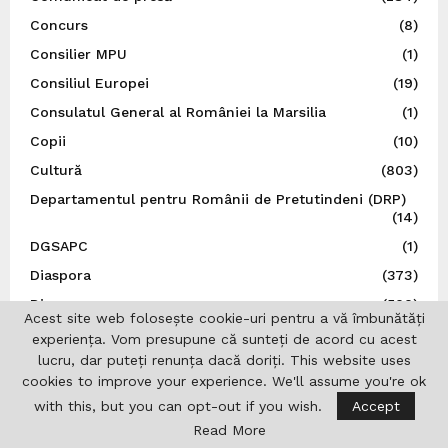
Concurs
(8)
Consilier MPU
(1)
Consiliul Europei
(19)
Consulatul General al României la Marsilia
(1)
Copii
(10)
Cultură
(803)
Departamentul pentru Românii de Pretutindeni (DRP)
(14)
DGSAPC
(1)
Diaspora
(373)
Diverse
(588)
Acest site web folosește cookie-uri pentru a vă îmbunătăți
Dr. Ion I. Jinga
(5)
experiența. Vom presupune că sunteți de acord cu acest
lucru, dar puteți renunța dacă doriți. This website uses
Droguri
(31)
cookies to improve your experience. We'll assume you're ok
DRP
(5)
with this, but you can opt-out if you wish.
Accept
Editoriale
(24)
Read More