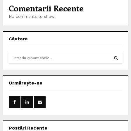
Comentarii Recente
No comments to show.
Căutare
S
e
a
S
r
c
E
Urmărește-ne
h
f
A
o
r
R
:
C
Postări Recente
H