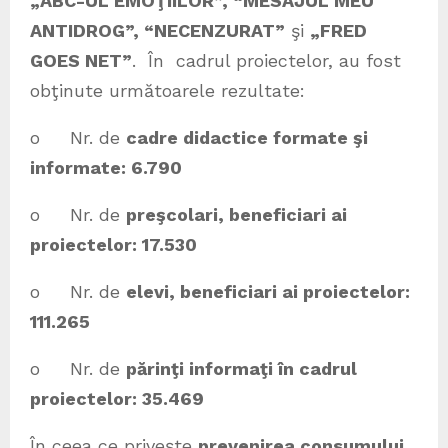
„ABC-UL EMOŢIILOR”, “MESAJUL MEU
ANTIDROG”, “NECENZURAT”
şi
„FRED
GOES NET”
. În cadrul proiectelor, au fost
obţinute următoarele rezultate:
o Nr. de
cadre didactice formate şi
informate: 6.790
o Nr. de
preşcolari, beneficiari ai
proiectelor: 17.530
o Nr. de
elevi, beneficiari ai proiectelor:
111.265
o Nr. de
părinţi informaţi în cadrul
proiectelor: 35.469
În ceea ce priveşte
prevenirea consumului