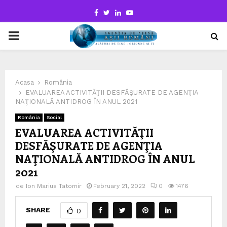
Facebook
Twitter
Linkedin
Youtube
PRIMARY
MENU
Acasa
România
EVALUAREA ACTIVITĂŢII DESFĂŞURATE DE AGENŢIA
NAŢIONALĂ ANTIDROG ÎN ANUL 2021
România
Social
EVALUAREA ACTIVITĂŢII
DESFĂŞURATE DE AGENŢIA
NAŢIONALĂ ANTIDROG ÎN ANUL
2021
de
Ion Marius Tatomir
February 21, 2022
0
1476
SHARE
0