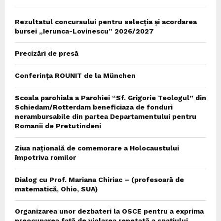
Rezultatul concursului pentru selecția și acordarea
bursei „Ierunca-Lovinescu” 2026/2027
Precizări de presă
Conferința ROUNIT de la München
Scoala parohiala a Parohiei “Sf. Grigorie Teologul” din
Schiedam/Rotterdam beneficiaza de fonduri
nerambursabile din partea Departamentului pentru
Romanii de Pretutindeni
Ziua națională de comemorare a Holocaustului
împotriva romilor
Dialog cu Prof. Mariana Chiriac – (profesoară de
matematică, Ohio, SUA)
Organizarea unor dezbateri la OSCE pentru a exprima
preocuparea față de violarea repetată a spațiului