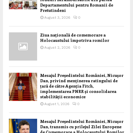
Departamentului pentru Romanii de
Pretutindeni
August 3, 2026
0
Ziua națională de comemorare a
Holocaustului împotriva romilor
August 2, 2026
0
Mesajul Președintelui României, Nicușor
Dan, privind menținerea ratingului de
țară de către Agenția Fitch,
implementarea PNRR și consolidarea
stabilității economice
August 1, 2026
0
Mesajul Președintelui României, Nicușor
Dan, transmis cu prilejul Zilei Europene
de Comemorare a Holocaustului Romilor