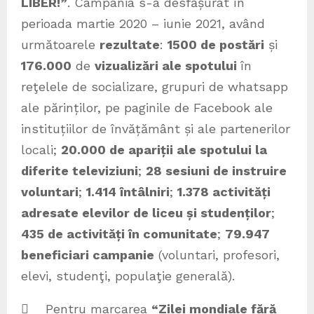
LIBER!”
. Campania s-a desfășurat în
perioada martie 2020 – iunie 2021, având
următoarele
rezultate
:
1500 de postări
și
176.000
de
vizualizări ale spotului
în
reţelele de socializare, grupuri de whatsapp
ale părinților, pe paginile de Facebook ale
instituțiilor de învățământ și ale partenerilor
locali;
20.000 de apariții ale spotului la
diferite televiziuni
;
28 sesiuni de instruire
voluntari
;
1.414 întâlniri
;
1.378 activități
adresate elevilor de liceu și studenților
;
435 de activități în comunitate
;
79.947
beneficiari campanie
(voluntari, profesori,
elevi, studenţi, populaţie generală).
 Pentru marcarea
“Zilei mondiale fără