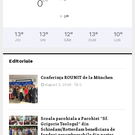
0
°
°
0
13
°
13
°
12
°
13
°
10
°
JOI
VIN
SÂM
DUM
LUN
Editoriale
Conferința ROUNIT de la München
August 3, 2026
0
Scoala parohiala a Parohiei “Sf.
Grigorie Teologul” din
Schiedam/Rotterdam beneficiaza de
fonduri nerambursabile din partea