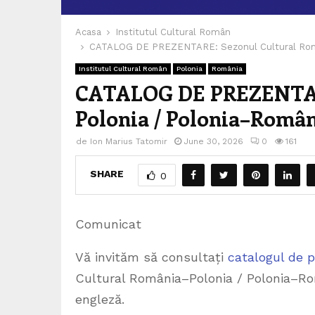
Acasa
Institutul Cultural Român
CATALOG DE PREZENTARE: Sezonul Cultural Rom
Institutul Cultural Român
Polonia
România
CATALOG DE PREZENTARE
Polonia / Polonia–Român
de
Ion Marius Tatomir
June 30, 2026
0
161
SHARE
0
Comunicat
Vă invităm să consultați
catalogul de 
Cultural România–Polonia / Polonia–Ro
engleză.