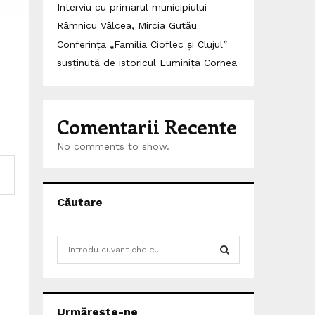
Interviu cu primarul municipiului
Râmnicu Vâlcea, Mircia Gutău
Conferința „Familia Cioflec și Clujul”
susținută de istoricul Luminița Cornea
Comentarii Recente
No comments to show.
Căutare
S
e
a
S
r
c
E
Urmărește-ne