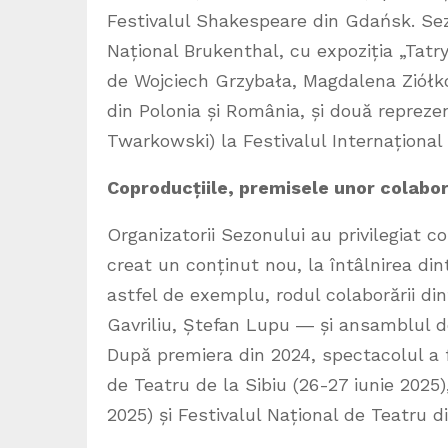
Festivalul Shakespeare din Gdańsk. Se
Național Brukenthal, cu expoziția „Tatr
de Wojciech Grzybała, Magdalena Ziółko
din Polonia și România, și două reprezen
Twarkowski) la Festivalul Internațional 
Coproducțiile, premisele unor colabor
Organizatorii Sezonului au privilegiat co
creat un conținut nou, la întâlnirea di
astfel de exemplu, rodul colaborării di
Gavriliu, Ștefan Lupu ― și ansamblul d
După premiera din 2024, spectacolul a fo
de Teatru de la Sibiu (26-27 iunie 2025)
2025) și Festivalul Național de Teatru d