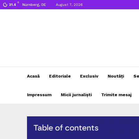
C
Nürnberg, DE
August 7, 2026
21.4
Acasă
Editoriale
Exclusiv
Noutăți
Se
Impressum
Micii jurnaliști
Trimite mesaj