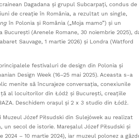
ucrainean Dagadana și grupul Subcarpați, condus de
ni de creație în România, a rezultat un single,
ing
în Polonia și România („Moja mamo”) și un
a București (Arenele Romane, 30 noiembrie 2025), d
Cabaret Sauvage, 1 martie 2026) și Londra (Watford
rincipalele festivaluri de design din Polonia și
anian Design Week (16–25 mai 2025). Aceasta s-a
blic menite să încurajeze conversația, conexiunile
al locuitorilor din Łódź și București, creațiile
BAZA. Deschidem orașul și 2 x 3 studio din Łódź.
i Muzeul Józef Piłsudski din Sulejówek au realizat
un secol de istorie. Mareșalul Józef Piłsudski și
e 2024 – 10 martie 2024), iar muzeul polonez a găzd