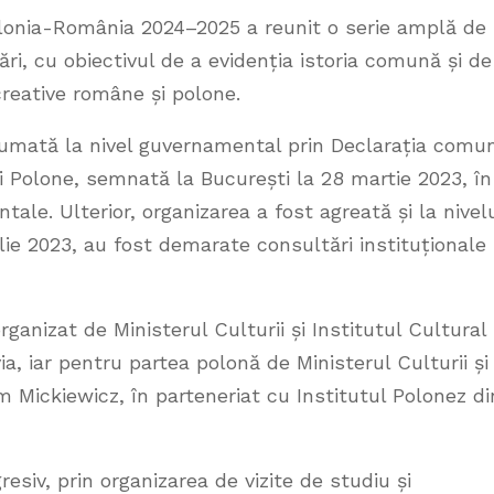
lonia-România 2024–2025 a reunit o serie amplă de
ri, cu obiectivul de a evidenția istoria comună și de
reative române și polone.
 asumată la nivel guvernamental prin Declarația comu
ii Polone, semnată la București la 28 martie 2023, în
ale. Ulterior, organizarea a fost agreată și la nivel
rilie 2023, au fost demarate consultări instituționale
anizat de Ministerul Culturii și Institutul Cultural
, iar pentru partea polonă de Ministerul Culturii și
m Mickiewicz, în parteneriat cu Institutul Polonez di
siv, prin organizarea de vizite de studiu și