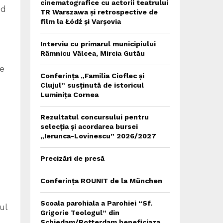
cinematografice cu actorii teatrului
nd
TR Warszawa și retrospective de
film la Łódź și Varșovia
Interviu cu primarul municipiului
Râmnicu Vâlcea, Mircia Gutău
le
Conferința „Familia Cioflec și
Clujul” susținută de istoricul
Luminița Cornea
Rezultatul concursului pentru
selecția și acordarea bursei
„Ierunca-Lovinescu” 2026/2027
Precizări de presă
Conferința ROUNIT de la München
Scoala parohiala a Parohiei “Sf.
ul
Grigorie Teologul” din
Schiedam/Rotterdam beneficiaza