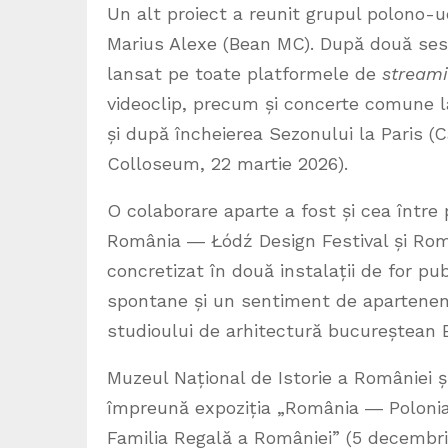
Un alt proiect a reunit grupul polono-
Marius Alexe (Bean MC). După două sesiu
lansat pe toate platformele de
stream
videoclip, precum și concerte comune l
și după încheierea Sezonului la Paris (
Colloseum, 22 martie 2026).
O colaborare aparte a fost și cea între p
România ― Łódź Design Festival și Rom
concretizat în două instalații de for pu
spontane și un sentiment de apartenență 
studioului de arhitectură bucureștean 
Muzeul Național de Istorie a României ș
împreună expoziția „România ― Polonia, 
Familia Regală a României” (5 decembri