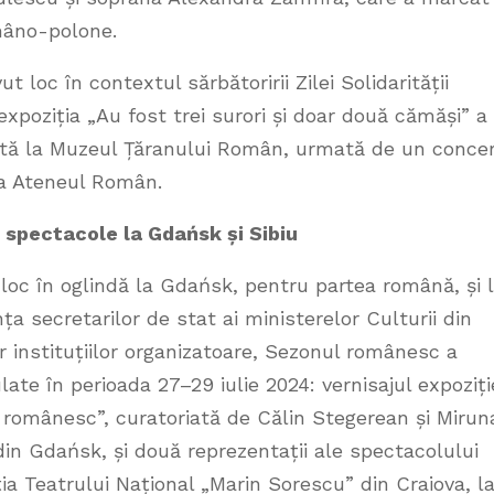
omâno-polone.
loc în contextul sărbătoririi Zilei Solidarității
xpoziția „Au fost trei surori și doar două cămăși” a
tată la Muzeul Țăranului Român, urmată de un conce
la Ateneul Român.
i spectacole la Gdańsk și Sibiu
 loc în oglindă la Gdańsk, pentru partea română, și 
ța secretarilor de stat ai ministerelor Culturii din
r instituțiilor organizatoare, Sezonul românesc a
te în perioada 27–29 iulie 2024: vernisajul expoziți
i românesc”, curatoriată de Călin Stegerean și Mirun
in Gdańsk, și două reprezentații ale spectacolului
ia Teatrului Național „Marin Sorescu” din Craiova, l