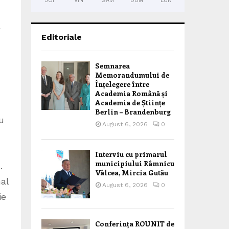
JOI
VIN
SÂM
DUM
LUN
ă
Editoriale
Semnarea
Memorandumului de
Înțelegere între
Academia Română și
Academia de Științe
Berlin – Brandenburg
u
August 6, 2026
0
Interviu cu primarul
municipiului Râmnicu
.
Vâlcea, Mircia Gutău
nal
August 6, 2026
0
ie
Conferința ROUNIT de