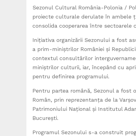
Sezonul Cultural România-Polonia / Po
proiecte culturale derulate în ambele ță
consolida cooperarea între sectoarele c
Inițiativa organizării Sezonului a fost
a prim-miniștrilor României și Republic
contextul consultărilor interguvernament
miniștrilor culturii, iar, începând cu ap
pentru definirea programului.
Pentru partea română, Sezonul a fost org
Român, prin reprezentanța de la Varșovia
Patrimoniului Național și Institutul Ada
București.
Programul Sezonului s-a construit progre