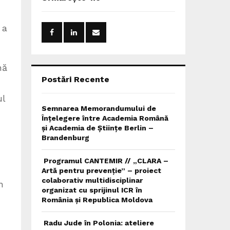
h
f
A
o
 a
r
R
:
C
nă
H
Postări Recente
ul
Semnarea Memorandumului de
Înțelegere între Academia Română
și Academia de Științe Berlin –
Brandenburg
Programul CANTEMIR // „CLARA –
Artă pentru prevenție” – proiect
colaborativ multidisciplinar
n
organizat cu sprijinul ICR în
România și Republica Moldova
Radu Jude în Polonia: ateliere