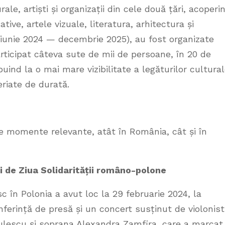
rale, artiști și organizații din cele două țări, acoperi
ve, artele vizuale, literatura, arhitectura și
 (iunie 2024 — decembrie 2025), au fost organizate
rticipat câteva sute de mii de persoane, în 20 de
buind la o mai mare vizibilitate a legăturilor cultura
eriate de durată.
de momente relevante, atât în România, cât și în
i de Ziua Solidarității româno-polone
 în Polonia a avut loc la 29 februarie 2024, la
nferință de presă și un concert susținut de violonist
ulescu și soprana Alexandra Zamfira, care a marcat