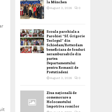
la München
August 3, 2026
0
ar
Scoala parohiala a
Parohiei “Sf. Grigorie
Teologul” din
Schiedam/Rotterdam
beneficiaza de fonduri
nerambursabile din
partea
Departamentului
pentru Romanii de
Pretutindeni
August 3, 2026
0
Ziua națională de
comemorare a
Holocaustului
împotriva romilor
uit