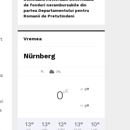
de fonduri nerambursabile din
partea Departamentului pentru
Romanii de Pretutindeni
rt
Vremea
Nürnberg
%
0%
la
°
0
C
0
°
ei
°
0
a
13
°
13
°
12
°
13
°
10
°
a