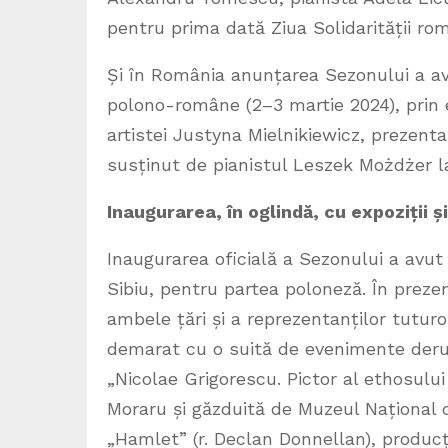
pentru prima dată Ziua Solidarității r
Și în România anunțarea Sezonului a avut 
polono-române (2–3 martie 2024), prin e
artistei Justyna Mielnikiewicz, prezen
susținut de pianistul Leszek Możdżer 
Inaugurarea, în oglindă, cu expoziții ș
Inaugurarea oficială a Sezonului a avut
Sibiu, pentru partea poloneză. În prezen
ambele țări și a reprezentanților tuturo
demarat cu o suită de evenimente derula
„Nicolae Grigorescu. Pictor al ethosulu
Moraru și găzduită de Muzeul Național d
„Hamlet” (r. Declan Donnellan), producț