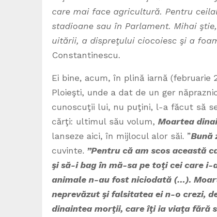
care mai face agricultură. Pentru ceilal
stadioane sau în Parlament. Mihai ştie,
uitării, a dispreţului ciocoiesc şi a foa
Constantinescu.
Ei bine, acum, în plină iarnă (februarie 
Ploieşti, unde a dat de un ger năpraznic
cunoscuţii lui, nu puţini, l-a făcut să 
cărţi: ultimul său volum,
Moartea dinai
lanseze aici, în mijlocul alor săi. ”
Bună 
cuvinte.
”Pentru că am scos această car
şi să-i bag în mă-sa pe toţi cei care i
animale n-au fost niciodată (…). Moart
neprevăzut şi falsitatea ei n-o crezi, 
dinaintea morţii, care îţi ia viaţa fără