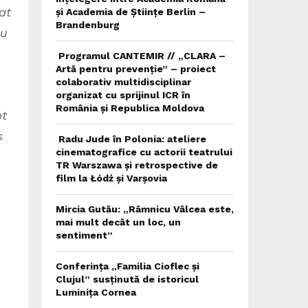
at
și Academia de Științe Berlin –
Brandenburg
iu
Programul CANTEMIR // „CLARA –
Artă pentru prevenție” – proiect
colaborativ multidisciplinar
organizat cu sprijinul ICR în
România și Republica Moldova
pt
s
Radu Jude în Polonia: ateliere
cinematografice cu actorii teatrului
TR Warszawa și retrospective de
film la Łódź și Varșovia
Mircia Gutău: „Râmnicu Vâlcea este,
mai mult decât un loc, un
sentiment”
Conferința „Familia Cioflec și
Clujul” susținută de istoricul
Luminița Cornea