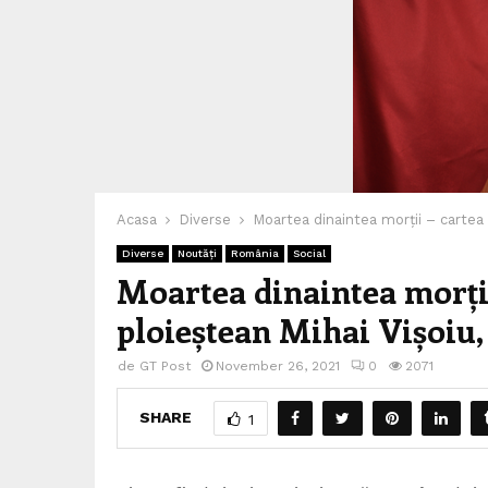
Acasa
Diverse
Moartea dinaintea morții – cartea 
Diverse
Noutăți
România
Social
Moartea dinaintea morții
ploieștean Mihai Vișoiu,
de
GT Post
November 26, 2021
0
2071
SHARE
1