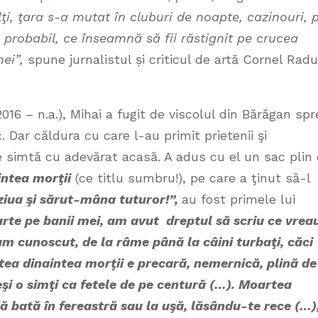
ţi, ţara s-a mutat în cluburi de noapte, cazinouri, 
 probabil, ce înseamnă să fii răstignit pe crucea
mei”,
spune jurnalistul și criticul de artă Cornel Radu
2016 – n.a.), Mihai a fugit de viscolul din Bărăgan spr
. Dar căldura cu care l-au primit prietenii şi
se simtă cu adevărat acasă. A adus cu el un sac plin
ntea morţii
(ce titlu sumbru!), pe care a ţinut să-l
ziua şi sărut-mâna tuturor!”,
au fost primele lui
te pe banii mei, am avut dreptul să scriu ce vrea
-am cunoscut, de la râme până la câini turbaţi, căci
ea dinaintea morţii e precară, nemernică, plină de
deşi o simţi ca fetele de pe centură (…). Moartea
 să bată în fereastră sau la uşă, lăsându-te rece (…)