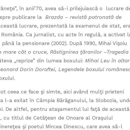
âneţe”, în anii’70, avea să-i prilejuiască o lucrare d
 spre publicare la
Brazda – revistă patronată de
ceastă lucrare, prezentată la examenul de stat, er
 România. Ca jurnalist, cu acte în regulă, a activat l
, până la pensionare (2002). După 1990, Mihai Vişoiu
 mare cât o cruce, Răstignirea ţăranilor –Tragedia
câteva „reprize” din lumea boxului:
Mihai Leu în altar
Leonard Dorin Doroftei, Legendele boxului românesc
oxului.
tot ceea ce face şi simte, aici având mulţi prieteni
 viaţa l-a exilat în Câmpia Bărăganului, la Slobozia, und
i. De altfel, pentru ataşamentul lui faţă de această
9, cu titlul de Cetăţean de Onoare al Oraşului
 tinereţea şi poetul Mircea Dinescu, care avea să-l