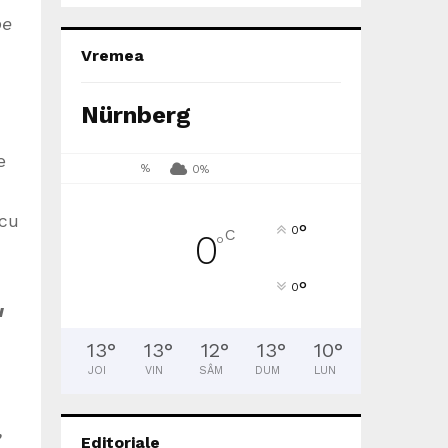
pe
Vremea
Nürnberg
e
%
0%
 cu
°
0
C
0
°
°
0
u
13
°
13
°
12
°
13
°
10
°
JOI
VIN
SÂM
DUM
LUN
,
Editoriale