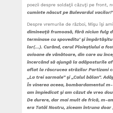
poezii despre soldaţii căzuţi pe front, 
cuminte născut pe Bulevardul vacilor!
Despre vremurile de război, Mişu îşi am
dimineaţă frumoasă, fără niciun fulg de
terminase cu spoveditu’ şi împărtăşitu’
lor(…). Curând, cerul Ploieştiului a fo
avioane de vânătoare, din care au înc
încercând să ajungă la adăposturile afl
aflat la răscrucea străzilor Partizani
„La trei sarmale” şi „Calul bălan”. Adă
În vinerea aceea, bombardamentul m-a 
am împiedicat şi am căzut de vreo două
De durere, dar mai mult de frică, m-a
era Tatăl Nostru, ziceam întruna doar 