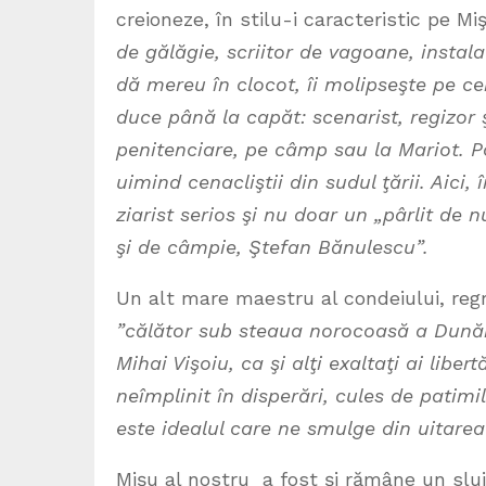
creioneze, în stilu-i caracteristic pe Mi
de gălăgie, scriitor de vagoane, instala
dă mereu în clocot, îi molipseşte pe cei
duce până la capăt: scenarist, regizor ş
penitenciare, pe câmp sau la Mariot. Po
uimind cenacliştii din sudul ţării. Aici,
ziarist serios şi nu doar un „pârlit de 
şi de câmpie, Ştefan Bănulescu”.
Un alt mare maestru al condeiului, regr
”călător sub steaua norocoasă a Dunări
Mihai Vişoiu, ca şi alţi exaltaţi ai liber
neîmplinit în disperări, cules de patim
este idealul care ne smulge din uitare
Mişu al nostru a fost şi rămâne un sluj