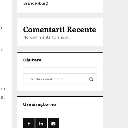
Brandenburg
Comentarii Recente
a
No comments to show.
er
Căutare
S
e
ini
a
S
r
is,
c
E
Urmărește-ne
h
f
A
o
r
R