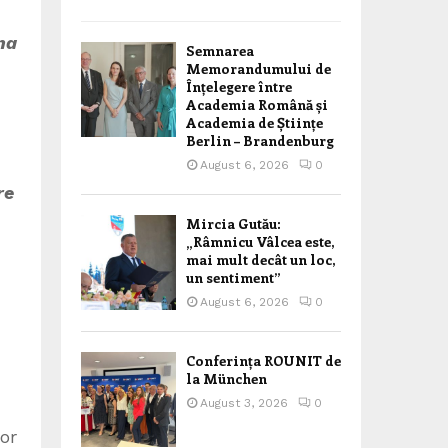
ma
Semnarea
Memorandumului de
Înțelegere între
Academia Română și
Academia de Științe
Berlin – Brandenburg
August 6, 2026
0
re
Mircia Gutău:
„Râmnicu Vâlcea este,
mai mult decât un loc,
un sentiment”
August 6, 2026
0
Conferința ROUNIT de
la München
August 3, 2026
0
or