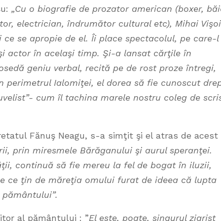
şu:
„Cu o biografie de prozator american (boxer, băi
tor, electrician, îndrumător cultural etc), Mihai Vişo
 ce se apropie de el. Îi place spectacolul, pe care-l
i actor în acelaşi timp. Şi-a lansat cărţile în
sedă geniu verbal, recită pe de rost proze întregi,
 în perimetrul Ialomiţei, el dorea să fie cunoscut dre
nuvelist”- cum îl tachina marele nostru coleg de scri
etatul Fănuş Neagu, s-a simţit şi el atras de acest
i, prin miresmele Bărăganului şi aurul speranţei.
tăţii, continuă să fie mereu la fel de bogat în iluzii,
ile ce ţin de măreţia omului furat de ideea că lupta
a pământului”.
itor al pământului : ”
El este, poate, singurul ziarist