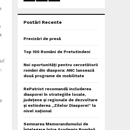
:
e
C
H
Postări Recente
a
a
Precizări de presă
Top 100 Români de Pretutindeni
ul
Noi oportunități pentru cercetătorii
.
români din diaspora: ANC lansează
două programe de mobilitate
RePatriot recomandă includerea
diasporei în strategiile locale,
e
județene și regionale de dezvoltare
și extinderea „Zilelor Diasporei” la
nivel național
Semnarea Memorandumului de
Înțelegere între Academia Română