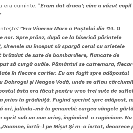
nu era cuminte. ”
Eram dat dracu’; cine a văzut copil
”
inteşte
: ”Era Vinerea Mare a Paştelui din ’44. O
 nor. Spre prânz, după ce la biserică părintele
, sirenele au început să spargă cerul cu urletele
st brăzdat de sute de bombardiere, flancate de
eput să curgă ouăle. Pământul se cutremura, fiecar
ate în fiecare cartier. Eu am fugit spre adăpostul
 cu Dobrogei şi Neagoe Vodă, unde se aflau cârciumi
postul ăsta era făcut pentru vreo trei sute de sufle
prins la grădiniţă. Fugind speriat spre adăpost, 
 ori, julindu-mă la genunchi; curgea sângele gârlă
m oprit sub un nuc uriaş, îngânând o rugăciune. Nu
„Doamne, iartă-l pe Mişu! Şi m-a iertat, deoarece 