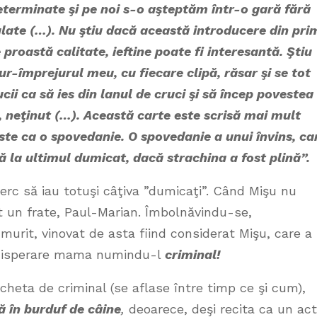
neterminate şi pe noi s-o aşteptăm într-o gară fără
nulate (…). Nu ştiu dacă această introducere din pri
proastă calitate, ieftine poate fi interesantă. Ştiu
ur-împrejurul meu, cu fiecare clipă, răsar şi se tot
ii ca să ies din lanul de cruci şi să încep povestea
e, neţinut (…). Această carte este scrisă mai mult
ste ca o spovedanie. O spovedanie a unui învins, ca
ă la ultimul dumicat, dacă strachina a fost plină”.
cerc să iau totuşi câţiva ”dumicaţi”. Când Mişu nu
t un frate, Paul-Marian. Îmbolnăvindu-se,
 murit, vinovat de asta fiind considerat Mişu, care a
n disperare mama numindu-l
criminal!
cheta de criminal (se aflase între timp ce şi cum),
 în burduf de câine
,
deoarece, deşi recita ca un act