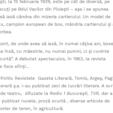
eşti, la 15 februarie 1939, este pe cât de diversă, pe
scuţi pe Bdul Vacilor din Ploieşti – aşa i se spunea
să iasă cândva din mizeria cartierului. Un model de
cu, campion european de box, mândria cartierului şi 
orbea.
port, de unde avea să iasă, în numai câţiva ani, box
asa însă, cu măestrie, nu numai pumni, ci şi cuvinte
curtă”. A debutat spectaculos, în 1963, la revista
e face sfinţi…
finitiv. Revistele Gazeta Literară, Tomis, Argeş, Pag
ară ş.a. i-au publicat zeci de lucrări literare. A scr
 de teatru, difuzate la
Radio 1 Bucureşti, TVR,
dar a
a publicat nuvele, proză scurtă , diverse articole de
rter de teren, în agricultură.