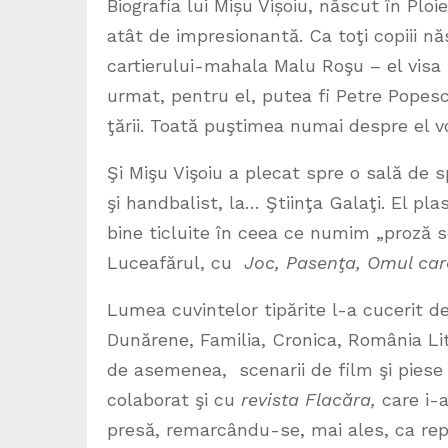
Biografia lui Mișu Vișoiu, născut în Ploi
atât de impresionantă. Ca toţi copiii nă
cartierului-mahala Malu Roşu – el visa 
urmat, pentru el, putea fi Petre Popes
ţării. Toată puştimea numai despre el v
Şi Mişu Vişoiu a plecat spre o sală de s
şi handbalist, la… Ştiinţa Galaţi. El pl
bine ticluite în ceea ce numim „proză s
Luceafărul, cu
Joc, Pasenţa, Omul car
Lumea cuvintelor tipărite l-a cucerit de
Dunărene, Familia, Cronica, România Liter
de asemenea, scenarii de film şi piese
colaborat şi cu
revista Flacăra,
care i-
presă, remarcându-se, mai ales, ca repo