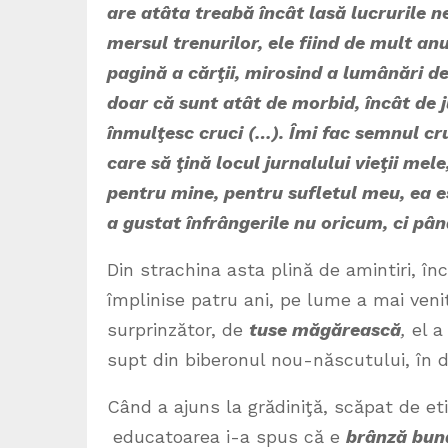
are atâta treabă încât lasă lucrurile 
mersul trenurilor, ele fiind de mult a
pagină a cărţii, mirosind a lumânări de 
doar că sunt atât de morbid, încât de j
înmulţesc cruci (…). Îmi fac semnul cruc
care să ţină locul jurnalului vieţii mel
pentru mine, pentru sufletul meu, ea e
a gustat înfrângerile nu oricum, ci pân
Din strachina asta plină de amintiri, în
împlinise patru ani, pe lume a mai veni
surprinzător, de
tuse măgărească
,
el a
supt din biberonul nou-născutului, î
Când a ajuns la grădiniţă, scăpat de eti
educatoarea i-a spus că e
brânză bună