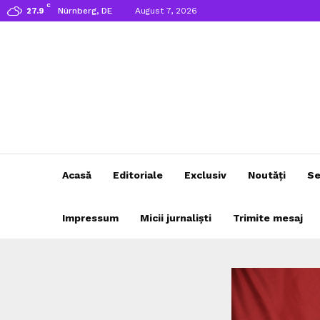
C
Nürnberg, DE
August 7, 2026
27.9
Acasă
Editoriale
Exclusiv
Noutăți
Se
Impressum
Micii jurnaliști
Trimite mesaj