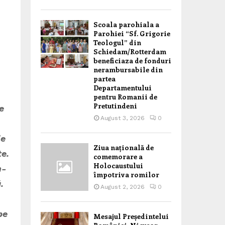
Scoala parohiala a
Parohiei “Sf. Grigorie
Teologul” din
Schiedam/Rotterdam
beneficiaza de fonduri
nerambursabile din
partea
Departamentului
pentru Romanii de
Pretutindeni
e
August 3, 2026
0
le
Ziua națională de
te.
comemorare a
Holocaustului
m-
împotriva romilor
.
August 2, 2026
0
pe
Mesajul Președintelui