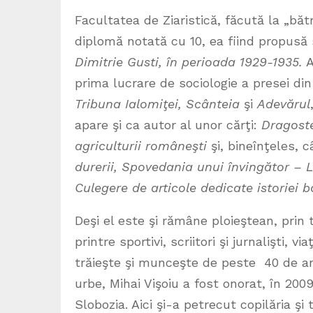
Facultatea de Ziaristică, făcută la „bătr
diplomă notată cu 10, ea fiind propusă
Dimitrie Gusti, în perioada 1929-1935.
A
prima lucrare de sociologie a presei din
Tribuna Ialomiţei, Scânteia
şi
Adevărul
apare şi ca autor al unor cărţi:
Dragoste
agriculturii româneşti
şi, bineînţeles, 
durerii, Spovedania unui învingător – 
Culegere de articole dedicate istoriei b
Deşi el este şi rămâne ploieştean, prin 
printre sportivi, scriitori şi jurnalişti,
trăieşte şi munceşte de peste 40 de an
urbe, Mihai Vişoiu a fost onorat, în 200
Slobozia. Aici şi-a petrecut copilăria şi