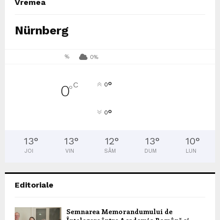
Vremea
Nürnberg
%
0%
°
C
0
0
°
°
0
13
°
13
°
12
°
13
°
10
°
JOI
VIN
SÂM
DUM
LUN
Editoriale
Semnarea Memorandumului de