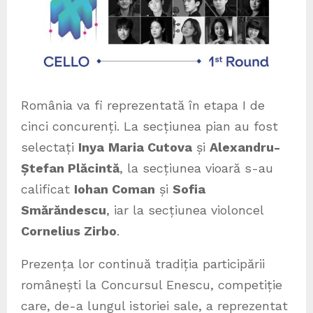
România va fi reprezentată în etapa I de
cinci concurenți. La secțiunea pian au fost
selectați
Inya
Maria Cutova
și
Alexandru-
Ștefan Plăcintă
, la secțiunea vioară s-au
calificat
Iohan Coman
și
Sofia
Smărăndescu
, iar la secțiunea violoncel
Cornelius Zirbo
.
Prezența lor continuă tradiția participării
românești la Concursul Enescu, competiție
care, de-a lungul istoriei sale, a reprezentat