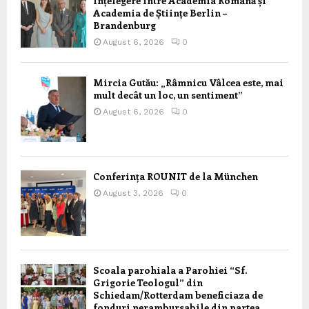
Înțelegere între Academia Română și
Academia de Științe Berlin –
Brandenburg
August 6, 2026
0
Mircia Gutău: „Râmnicu Vâlcea este, mai
mult decât un loc, un sentiment”
August 6, 2026
0
Conferința ROUNIT de la München
August 3, 2026
0
Scoala parohiala a Parohiei “Sf.
Grigorie Teologul” din
Schiedam/Rotterdam beneficiaza de
fonduri nerambursabile din partea