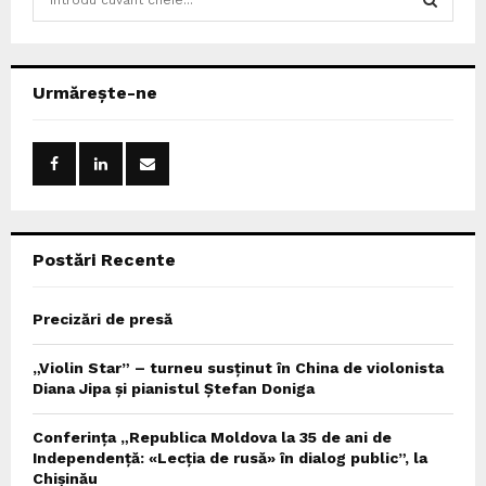
e
a
S
r
c
E
Urmărește-ne
h
f
A
o
r
R
:
C
Postări Recente
H
Precizări de presă
„Violin Star” – turneu susținut în China de violonista
Diana Jipa și pianistul Ștefan Doniga
Conferința „Republica Moldova la 35 de ani de
Independență: «Lecția de rusă» în dialog public”, la
Chișinău