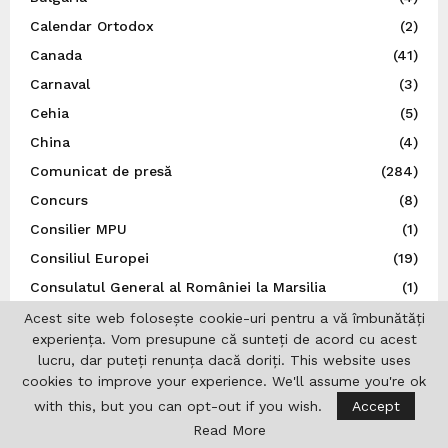
Calendar Ortodox
(2)
Canada
(41)
Carnaval
(3)
Cehia
(5)
China
(4)
Comunicat de presă
(284)
Concurs
(8)
Consilier MPU
(1)
Consiliul Europei
(19)
Consulatul General al României la Marsilia
(1)
Copii
(10)
Acest site web folosește cookie-uri pentru a vă îmbunătăți
experiența. Vom presupune că sunteți de acord cu acest
Cultură
(803)
lucru, dar puteți renunța dacă doriți. This website uses
Departamentul pentru Românii de Pretutindeni (DRP)
cookies to improve your experience. We'll assume you're ok
(14)
with this, but you can opt-out if you wish.
Accept
DGSAPC
(1)
Read More