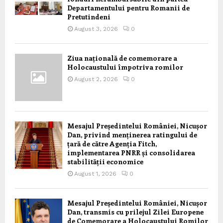
Departamentului pentru Romanii de
Pretutindeni
August 3, 2026
0
Ziua națională de comemorare a
Holocaustului împotriva romilor
August 2, 2026
0
Mesajul Președintelui României, Nicușor
Dan, privind menținerea ratingului de
țară de către Agenția Fitch,
implementarea PNRR și consolidarea
stabilității economice
August 1, 2026
0
Mesajul Președintelui României, Nicușor
Dan, transmis cu prilejul Zilei Europene
de Comemorare a Holocaustului Romilor