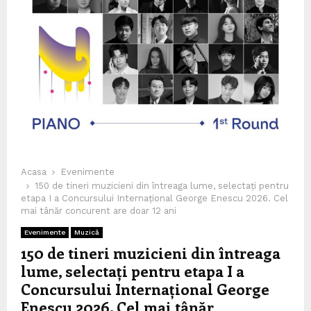
Acasa
Evenimente
150 de tineri muzicieni din întreaga lume, selectați pentru
etapa I a Concursului Internațional George Enescu 2026. Cel
mai tânăr concurent are doar 12 ani
Evenimente
Muzică
150 de tineri muzicieni din întreaga
lume, selectați pentru etapa I a
Concursului Internațional George
Enescu 2026. Cel mai tânăr