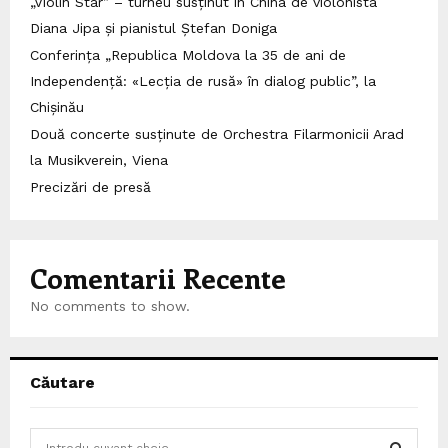
„Violin Star” – turneu susținut în China de violonista
Diana Jipa și pianistul Ștefan Doniga
Conferința „Republica Moldova la 35 de ani de
Independență: «Lecția de rusă» în dialog public”, la
Chișinău
Două concerte susținute de Orchestra Filarmonicii Arad
la Musikverein, Viena
Precizări de presă
Comentarii Recente
No comments to show.
Căutare
S