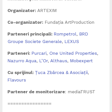
Organizator:
ARTEXIM
Co-organizator:
Fundația ArtProduction
Parteneri principali:
Rompetrol
,
BRD
Groupe Societe Generale
,
LEXUS
Parteneri:
Purcari
,
One United Properties
,
Nazurro Aqua
,
L’Or
,
Althaus
,
Mobexpert
Cu sprijinul:
Țuca Zbârcea & Asociații
,
Flavours
Partener de monitorizare
: mediaTRUST
================