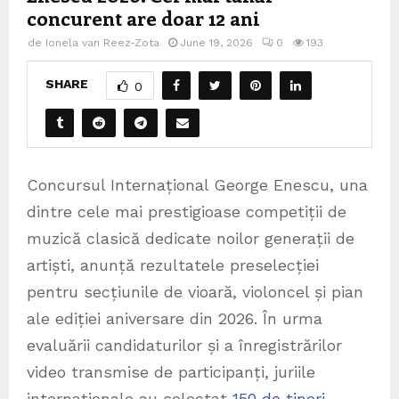
concurent are doar 12 ani
de
Ionela van Reez-Zota
June 19, 2026
0
193
SHARE
0
Concursul Internațional George Enescu, una
dintre cele mai prestigioase competiții de
muzică clasică dedicate noilor generații de
artiști, anunță rezultatele preselecției
pentru secțiunile de vioară, violoncel și pian
ale ediției aniversare din 2026. În urma
evaluării candidaturilor și a înregistrărilor
video transmise de participanți, juriile
internaționale au selectat
150 de tineri