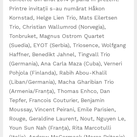
Printre invitații s-au numărat Håkon
Kornstad, Helge Lien Trio, Mats Eilertsen
Trio, Christian Wallumrod (Norvegia),
Tonbruket, Magnus Ostrom Quartet
(Suedia), EYOT (Serbia), Triosence, Wolfgang
Haffner, Benedikt Jahnel, Tingvall Trio
(Germania), Ana Carla Maza (Cuba), Verneri
Pohjola (Finlanda), Rabih Abou-Khalil
(Liban/Germania), Macha Gharibian Trio
(Armenia/Franța), Thomas Enhco, Dan
Tepfer, Francois Couturier, Benjamin
Moussay, Vincent Peirani, Emile Parisien,
Rouge, Geraldine Laurent, Nout, Nguyen Le,
Youn Sun Nah (Franța), Rita Marcotulli
(Italia), Andrew McCormack (Marea Britanie),