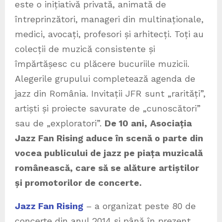
este o inițiativă privată, animată de
întreprinzători, manageri din multinaționale,
medici, avocați, profesori și arhitecți. Toți au
colecții de muzică consistente și
împărtășesc cu plăcere bucuriile muzicii.
Alegerile grupului completează agenda de
jazz din România. Invitații JFR sunt „rarități”,
artiști și proiecte savurate de „cunoscători”
sau de „exploratori”.
De 10 ani,
Asociația
Jazz Fan Rising
aduce în scenă o parte din
vocea publicului de jazz pe piața muzicală
românească, care să se alăture artiștilor
și promotorilor de concerte.
Jazz Fan Rising
– a organizat peste 80 de
concerte din anul 2014 și până în prezent.