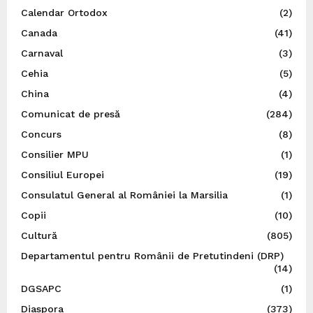
Calendar Ortodox
(2)
Canada
(41)
Carnaval
(3)
Cehia
(5)
China
(4)
Comunicat de presă
(284)
Concurs
(8)
Consilier MPU
(1)
Consiliul Europei
(19)
Consulatul General al României la Marsilia
(1)
Copii
(10)
Cultură
(805)
Departamentul pentru Românii de Pretutindeni (DRP)
(14)
DGSAPC
(1)
Diaspora
(373)