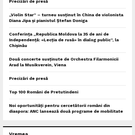
Precizări de presă
„Violin Star” – turneu susținut în China de violonista
Diana Jipa și pianistul Ștefan Doniga
Conferința „Republica Moldova la 35 de ani de
Independență: «Lecția de rusă» în dialog public”, la
Chișinău
Două concerte susținute de Orchestra Filarmonicii
Arad la Musikverein, Viena
Precizări de presă
Top 100 Români de Pretutindeni
Noi oportunități pentru cercetătorii români din
diaspora: ANC lansează două programe de mobilitate
Vremea