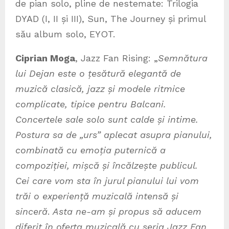
de pian solo, pline de nestemate: Trilogia
DYAD (I, II și III), Sun, The Journey și primul
său album solo, EYOT.
Ciprian Moga
, Jazz Fan Rising: „
Semnătura
lui Dejan este o țesătură elegantă de
muzică clasică, jazz și modele ritmice
complicate, tipice pentru Balcani.
Concertele sale solo sunt calde și intime.
Postura sa de „urs” aplecat asupra pianului,
combinată cu emoția puternică a
compoziției, mișcă și încălzește publicul.
Cei care vom sta în jurul pianului lui vom
trăi o experiență muzicală intensă și
sinceră
.
Asta ne-am și propus să aducem
diferit în oferta muzicală cu seria Jazz Fan