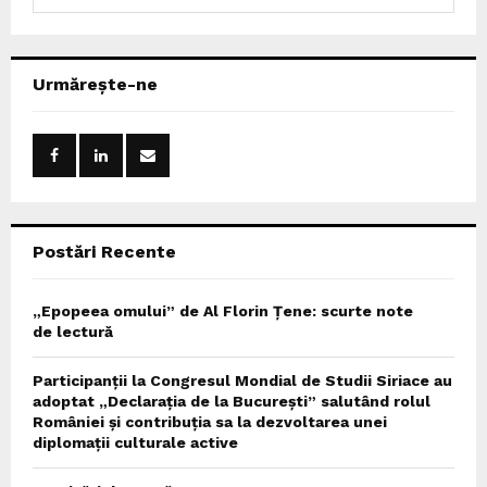
e
a
S
r
c
E
Urmărește-ne
h
f
A
o
r
R
:
C
Postări Recente
H
„Epopeea omului” de Al Florin Țene: scurte note
de lectură
Participanții la Congresul Mondial de Studii Siriace au
adoptat „Declarația de la București” salutând rolul
României și contribuția sa la dezvoltarea unei
diplomații culturale active