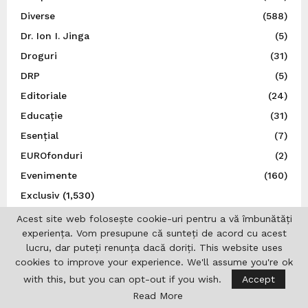
Diverse
(588)
Dr. Ion I. Jinga
(5)
Droguri
(31)
DRP
(5)
Editoriale
(24)
Educație
(31)
Esențial
(7)
EUROfonduri
(2)
Evenimente
(160)
Exclusiv
(1,530)
Expo 2025 Osaka
(1)
Acest site web folosește cookie-uri pentru a vă îmbunătăți
experiența. Vom presupune că sunteți de acord cu acest
Expoziție
(9)
lucru, dar puteți renunța dacă doriți. This website uses
Externe
(11)
cookies to improve your experience. We'll assume you're ok
FADERE
(1)
with this, but you can opt-out if you wish.
Accept
Federația Felină Felis România
(1)
Read More