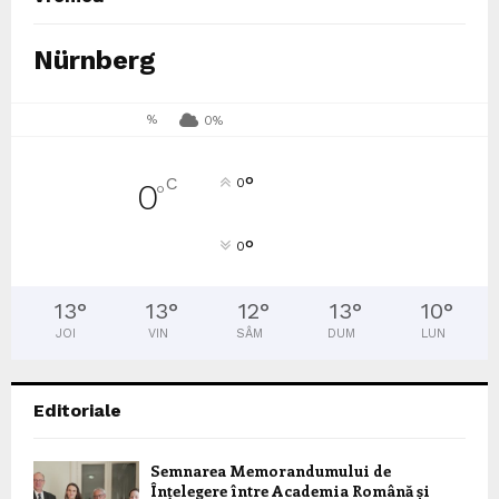
Nürnberg
%
0%
°
C
0
0
°
°
0
13
°
13
°
12
°
13
°
10
°
JOI
VIN
SÂM
DUM
LUN
Editoriale
Semnarea Memorandumului de
Înțelegere între Academia Română și