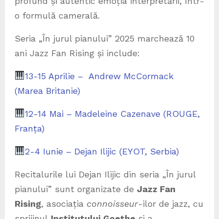
profund și autentic emoția interpretării, într-
o formulă camerală.
Seria „În jurul pianului” 2025 marchează 10
ani Jazz Fan Rising și include:
13-15 Aprilie – Andrew McCormack
(Marea Britanie)
12-14 Mai – Madeleine Cazenave (ROUGE,
Franța)
2-4 Iunie – Dejan Ilijic (EYOT, Serbia)
Recitalurile lui Dejan Ilijic din seria „În jurul
pianului” sunt organizate de
Jazz Fan
Rising
, asociația
connoisseur
-ilor de jazz, cu
sprijinul
Institutului Goethe
și a