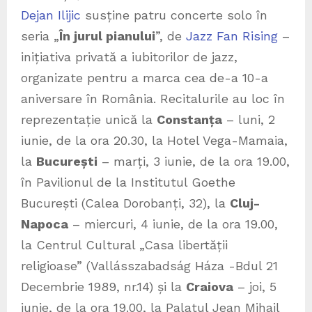
Dejan Ilijic
susține patru concerte solo în
seria „
În jurul pianului
”, de
Jazz Fan Rising
–
inițiativa privată a iubitorilor de jazz,
organizate pentru a marca cea de-a 10-a
aniversare în România. Recitalurile au loc în
reprezentație unică la
Constanța
– luni, 2
iunie, de la ora 20.30, la Hotel Vega-Mamaia,
la
București
– marți, 3 iunie, de la ora 19.00,
în Pavilionul de la Institutul Goethe
București (Calea Dorobanți, 32), la
Cluj-
Napoca
– miercuri, 4 iunie, de la ora 19.00,
la Centrul Cultural „Casa libertății
religioase” (Vallásszabadság Háza -Bdul 21
Decembrie 1989, nr.14) și la
Craiova
– joi, 5
iunie, de la ora 19.00, la Palatul Jean Mihail