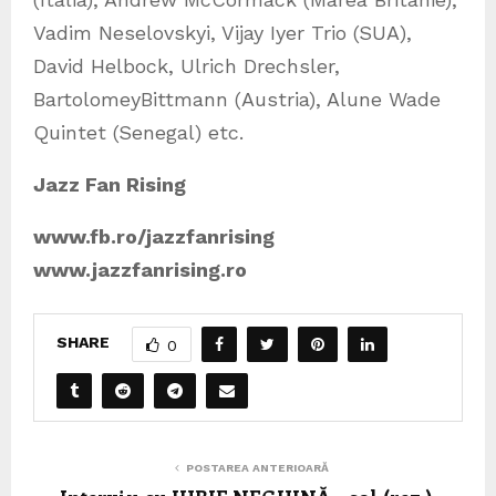
Vadim Neselovskyi, Vijay Iyer Trio (SUA),
David Helbock, Ulrich Drechsler,
BartolomeyBittmann (Austria), Alune Wade
Quintet (Senegal) etc.
Jazz Fan Rising
www.fb.ro/jazzfanrising
www.jazzfanrising.ro
SHARE
0
POSTAREA ANTERIOARĂ