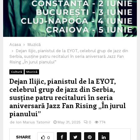
Acasa
Muzică
Dejan Ilijic, pianistul de la EYOT, celebrul grup de jazz din
Serbia, susține patru recitaluri în seria aniversară Jazz Fan
Rising „În jurul pianului”
Cultură
Muzică
Dejan Ilijic, pianistul de la EYOT,
celebrul grup de jazz din Serbia,
susține patru recitaluri în seria
aniversară Jazz Fan Rising „În jurul
pianului”
de
Ion Marius Tatomir
May 31, 2025
0
774
SHARE
0